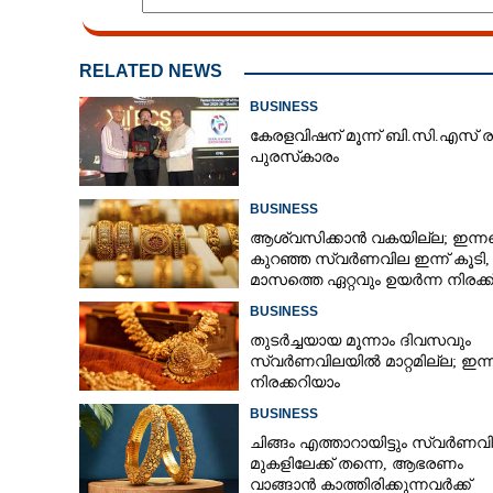
RELATED NEWS
BUSINESS
തമിഴ്നാട്ടിൽ നി
വാഴുന്നു, പുതുത
കേരളവിഷന് മൂന്ന് ബി.സി.എസ് ര
പുരസ്‌കാരം
അറിയുന്നുണ്ടോ
BUSINESS
ആശ്വസിക്കാൻ വകയില്ല; ഇന്ന
കുറഞ്ഞ സ്വർണവില ഇന്ന് കൂടി
മാസത്തെ ഏറ്റവും ഉയർന്ന നിരക്ക
BUSINESS
തുടർച്ചയായ മൂന്നാം ദിവസവും
സ്വർണവിലയിൽ മാറ്റമില്ല; ഇന്
നിരക്കറിയാം
BUSINESS
ചിങ്ങം എത്താറായിട്ടും സ്വർണവ
മുകളിലേക്ക് തന്നെ,​ ആഭരണം
വാങ്ങാൻ കാത്തിരിക്കുന്നവർക്ക്