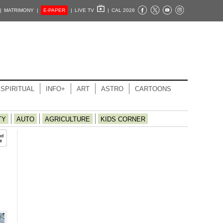
|
MATRIMONY |
E-PAPER
|
LIVE TV
|
CAL 2026
SPIRITUAL
INFO+
ART
ASTRO
CARTOONS
TY
AUTO
AGRICULTURE
KIDS CORNER