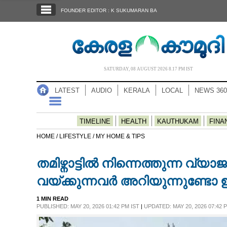
SECTIONS
FOUNDER EDITOR : K SUKUMARAN BA
HOME
LATEST
AUDIO
SATURDAY, 08 AUGUST 2026 8.17 PM IST
NOTIFIED NEWS
LATEST
AUDIO
KERALA
LOCAL
NEWS 360
POLL
KERALA
TIMELINE
HEALTH
KAUTHUKAM
FINA
HOME /
LIFESTYLE /
MY HOME & TIPS
LOCAL
തമിഴ്നാട്ടിൽ നിന്നെത്തുന്ന വ്യ
NEWS 360
വയ്ക്കുന്നവർ അറിയുന്നുണ്ടോ
1 MIN READ
CASE DIARY
PUBLISHED: MAY 20, 2026 01:42 PM IST
|
UPDATED: MAY 20, 2026 07:42 