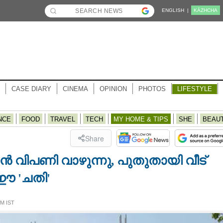
ENGLISH |
KĀZHCHA
CASE DIARY
CINEMA
OPINION
PHOTOS
LIFESTYLE
NCE
FOOD
TRAVEL
TECH
MY HOME & TIPS
SHE
BEAU
Share
ാജൻ വിപണി വാഴുന്നു, പുതുതായി വീട്
 ഈ 'ചതി'
PM IST