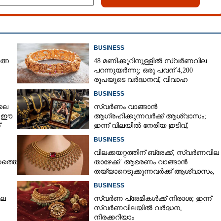
Copy Link
BUSINESS
ന്നെത്തുന്ന വ്യാജൻ വിപണി
ായി വീട് വയ്ക്കുന്നവർ
ത്ന
48 മണിക്കൂറിനുള്ളിൽ സ്വർണവില
പറന്നുയർന്നു; ഒരു പവന് 4,200
 ഈ 'ചതി'
രൂപയുടെ വർദ്ധനവ്, വിവാഹ
സീസണിൽ കനത്ത തിരിച്ചടി
BUSINESS
ലെ
സ്വർണം വാങ്ങാൻ
, ഈ
ആഗ്രഹിക്കുന്നവർക്ക് ആശ്വാസം;
്
ഇന്ന് വിലയിൽ നേരിയ ഇടിവ്,
നിരക്കറിയാം
BUSINESS
വിലക്കയറ്റത്തിന് ബ്രേക്ക്, സ്വർണവില
നത്തെ
താഴേക്ക്: ആഭരണം വാങ്ങാൻ
തയ്യാറെടുക്കുന്നവർക്ക് ആശ്വാസം,
ഇന്നത്തെ നിരക്കറിയാം
BUSINESS
ില
സ്വർണ പ്രേമികൾക്ക് നിരാശ; ഇന്ന്
സ്വർണവിലയിൽ വർദ്ധന,
നിരക്കറിയാം