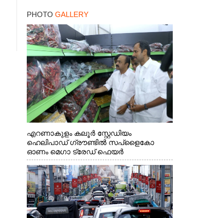
സന്തോഷം ഇരട്ടിക്കും
PHOTO
GALLERY
എറണാകുളം കലൂർ സ്റ്റേഡിയം
ഹെലിപാഡ് ഗ്രൗണ്ടിൽ സപ്ളൈകോ
ഓണം മെഗാ ട്രേഡ് ഫെയർ
സംസ്ഥാനതല ഉദ്ഘാടനം നിർവഹിച്ച്
സ്റ്റാൾ സന്ദർശിക്കുന്ന മുഖ്യമന്ത്രി വി.ഡി.
സതീശൻ. മന്ത്രി അനൂപ് ജേക്കബ് സമീപം