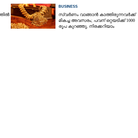
BUSINESS
്തിൽ
സ്വർണം വാങ്ങാൻ കാത്തിരുന്നവർക്ക്
മികച്ച അവസരം; പവന് ഒറ്റയടിക്ക് 1000
രൂപ കുറഞ്ഞു, നിരക്കറിയാം