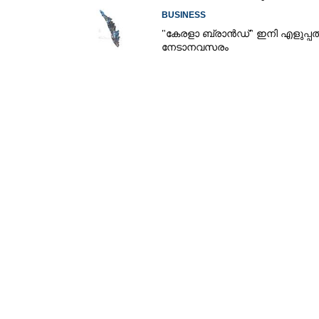
തിരിച്ചടി: ഇന്നത്തെ നിരക്കറിയാം
BUSINESS
"കേരളാ ബ്രാൻഡ്" ഇനി എളുപ്പത
നേടാനവസരം