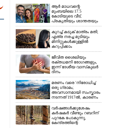
ആർ മാധവന്റെ
മുംബയിലെ 17.5
കോടിയുടെ വീട്,​
പ്രകൃതിയും ശാന്തതയും
നിറയുന്നയിടം
കുറച്ച് കടുക് മാത്രം മതി;
എത്ര നരച്ച മുടിയും
മിനിറ്റുകൾക്കുള്ളിൽ
കറുപ്പിക്കാം
ജീവിത ശൈലിയും
രക്തധമനി രോഗങ്ങളും,
ഇന്ന് ദേശീയ വാസ്‌കുലര്‍
ദിനം
മരണം വരെ 'നിരോധിച്ച'
ഒരു ഗ്രാമം;
അവസാനമായി സംസ്കാരം
നടന്നത് 1917ൽ, കാരണം
വർഷങ്ങൾക്കുശേഷം
കർഷകർ വീണ്ടും റബറിന്
പുറകേ പോകുന്നു,
കേന്ദ്രത്തിന്റെ
അനുമതികൂടി ലഭിച്ചാൽ