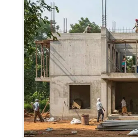
CINEMA
OPINION
PHOTOS
LIFESTYLE
SPIRITUAL
INFO+
ART
ASTRO