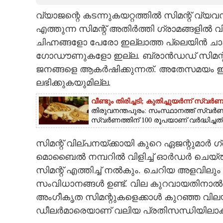
വ്യാജന്റെ കടന്നുകയറ്റത്തിൽ സിമന്റ് വ്യവ
CARTOONS
എത്തുന്ന സിമന്റ് അതിർത്തി ഗ്രാമങ്ങളിൽ വ
ചിഹ്നങ്ങളോ പേരോ ഇല്ലാത്ത പ്ലെയിൻ ചാ
LITERATURE
ഗോഡൗണുകളോ ഇല്ല. ബ്രാൻഡഡ് സിമന്റു
ജനങ്ങളെ ആകർഷിക്കുന്നത്. അതേസമയം ഇവയ
ZOOM
ലഭിക്കുകയുമില്ല.
വീണ്ടും തിരിച്ചടി; കുതിച്ചുയർന്ന് സ്വ
CONTACT US
തിരുവനന്തപുരം: സംസ്ഥാനത്ത് സ്വർണവിലയ
സ്വർണത്തിന് 100 രൂപയാണ് വർദ്ധിച്ചത്.
സിമന്റ് വില്പനയ്ക്കായി കുറെ ഏജന്റുമാർ ഗ്
മൊബൈൽ നമ്പറിൽ വിളിച്ച് ഓർഡർ ചെയ്താൽ 
സിമന്റ് എത്തിച്ച് നൽകും. ചെറിയ അളവിലും
സംവിധാനങ്ങൾ ഉണ്ട്. വില കുറവായതിനാൽ 
അംഗീകൃത സിമന്റുകളെക്കാൾ കുറഞ്ഞ വിലയ്ക്
ഡീലർമാരെയാണ് വലിയ പ്രതിസന്ധിയിലാക്കിയ