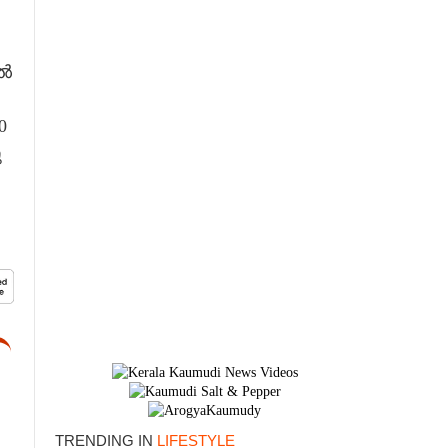
തൽ
0
ു
×
TRENDING IN
LIFESTYLE