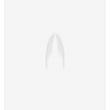
×
Share this link
Copy Link