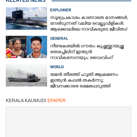
RELATED NEWS
EXPLAINER
സൂര്യപ്രകാശം കാണാതെ മാസങ്ങൾ,
നേരിടുന്നത് വലിയ വെല്ലുവിളികൾ:
ആഴക്കടലിലെ നാവികരുടെ ജീവിതം!
GENERAL
നീണ്ടകരയിൽ ഗൗതം കൃഷ്ണയ്ക്കായുള്ള
തെരച്ചിലിന് ഇന്ത്യൻ
നാവികസേനയും; ഡൈവിംഗ്
ആരംഭിച്ചു
WORLD
യമൻ തീരത്ത് ഹൂതി ആക്രമണം:
ഇന്ത്യൻ കപ്പൽ തകർന്നു;
ജീവനക്കാരെ രക്ഷപ്പെടുത്തി
സുരക്ഷാ സേന
KERALA KAUMUDI
EPAPER