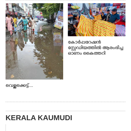
കോർപ്പറേഷൻ
സ്റ്റേഡിയത്തിൽ ആരംഭിച്ച
ഓണം കൈത്തറി
വിപണന മേളയിൽ നിന്നും
വെള്ളക്കെട്ട്....
KERALA KAUMUDI