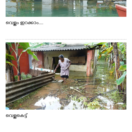
വെള്ളം ഇറക്കാം....
വെള്ളകെട്ട്