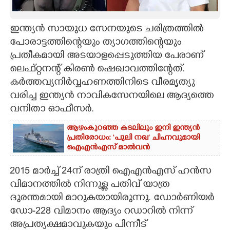
CARTOONS
ഇന്ത്യൻ സായുധ സേനയുടെ ചരിത്രത്തിൽ
പോരാട്ടത്തിന്റെയും ത്യാഗത്തിന്റെയും
LITERATURE
പ്രതീകമായി അടയാളപ്പെടുത്തിയ പേരാണ്
ലെഫ്റ്റനന്റ് കിരൺ ഷെഖാവത്തിന്റേത്.
ZOOM
കർത്തവ്യനിർവ്വഹണത്തിനിടെ വീരമൃത്യു
വരിച്ച ഇന്ത്യൻ നാവികസേനയിലെ ആദ്യത്തെ
CONTACT US
വനിതാ ഓഫീസർ.
ആഴംകുറഞ്ഞ കടലിലും ഇനി ഇന്ത്യൻ
പ്രതിരോധം: ‘പുലി നഖ’ ചിഹ്നവുമായി
ഐഎൻഎസ്‌ മാൽവൻ
2015 മാർച്ച് 24ന് രാത്രി ഐഎൻഎസ് ഹൻസ
വിമാനത്തിൽ നിന്നുള്ള പതിവ് യാത്ര
ദുരന്തമായി മാറുകയായിരുന്നു. ഡോർണിയർ
ഡോ-228 വിമാനം ആദ്യം റഡാറിൽ നിന്ന്
അപ്രത്യക്ഷമാവുകയും പിന്നീട്