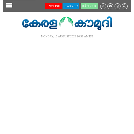
SECTIONS
ENGLISH
E-PAPER
KĀZHCHA
HOME
LATEST
MONDAY, 10 AUGUST 2026 10.56 AM IST
AUDIO
NOTIFIED NEWS
POLL
KERALA
LOCAL
NEWS 360
CASE DIARY