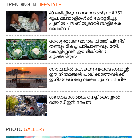
TRENDING IN
LIFESTYLE
Copy Link
40 ലഭിച്ചിരുന്ന സ്ഥാനത്ത് ഇനി 350
രൂപ, മലയാളികൾക്ക് കോളടിച്ചു:
പുതിയ പദ്ധതിയുമായി നാളികേര
ബോർഡ്
ഒരൊറ്റതവണ മാത്രം വിത്ത്, പിന്നീട്
തണ്ടും മികച്ച പരിചരണവും മതി:
കോളിഫ്ലവർ ഈ രീതിയിലും
കൃഷിചെയ്യാം
ഗോവയിൽ പോകുന്നവരുടെ ശ്രദ്ധയ്ക്ക്:
ഈ നിയമങ്ങൾ പാലിക്കാത്തവർക്ക്
ഇനിമുതൽ ഒരു ലക്ഷം രൂപവരെ പിഴ
ശൂന്യാകാശത്തും നെല്ല് കൊയ്യൽ;
മെയ്‌ഡ് ഇൻ ചൈന
PHOTO
GALLERY