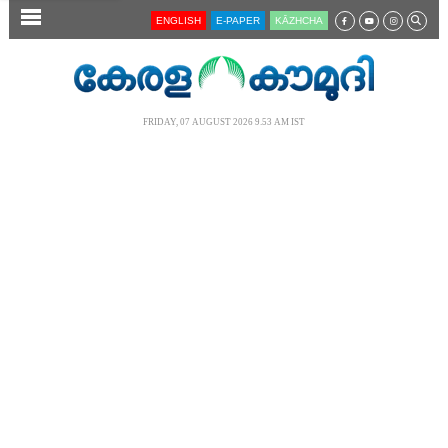
SECTIONS
ENGLISH
E-PAPER
KĀZHCHA
HOME
LATEST
FRIDAY, 07 AUGUST 2026 9.53 AM IST
AUDIO
NOTIFIED NEWS
POLL
KERALA
LOCAL
NEWS 360
CASE DIARY