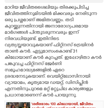
മാറിയ ജീവിതശൈലിയും തിരക്കുപിടിച്ച
CARTOONS
ജീവിതത്തിനുമിടയിൽ മിക്കവരും നേരിടുന്ന
ഒരു പ്രശ്നമാണ് അമിതവണ്ണം. തടി
LITERATURE
കുറയ്ക്കുന്നതിനായി അനാരോഗ്യപരമായ
മാർഗങ്ങൾ പിന്തുടരുന്നവരും ഇന്ന്
ZOOM
നിരവധിയുണ്ട്. ഇതിനിടെ
വ്യത്യസ്തയാവുകയാണ് ഫിറ്റ്‌നസ് ട്രെയിനർ
CONTACT US
താൺ കൗർ. എട്ടുമാസംകൊണ്ട് 31
കിലോയാണ് കൗർ കുറച്ചത്. ഇപ്പോഴിതാ കൗർ
പങ്കുവച്ച ഫിറ്റ്‌നസ് ജേർണി
സമൂഹമാദ്ധ്യമങ്ങളിൽ ഏറെ
ശ്രദ്ധനേടുകയാണ്. വെയിറ്റ്‌ലോസിനായി
വ്യായാമം, കൃത്യമായ ഡയറ്റ്, ഡിസിപ്ളിൻ
എന്നതിനുപുറമെ മറ്റ് മറ്റുചില കാര്യങ്ങളും
പ്രധാനമാണെന്ന് കൗർ പറയുന്നു.
'ശരീരഭാരം 100 കിലോയായി, ജീവിതം