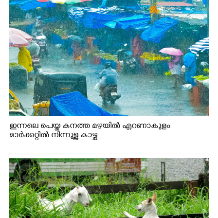
ഇന്നലെ പെയ്ത കനത്ത മഴയിൽ എറണാകുളം
മാർക്കറ്റിൽ നിന്നുള്ള കാഴ്ച