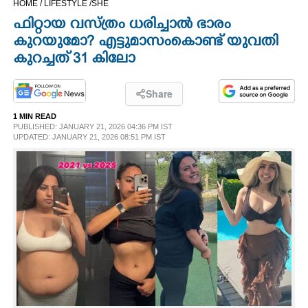
HOME /
LIFESTYLE /
SHE
CINEMA
ഫിറ്റായ വസ്ത്രം ധരിച്ചാൽ ഭാരം
കുറയുമോ? എട്ടുമാസംകൊണ്ട് യുവതി
OPINION
കുറച്ചത് 31 കിലോ
PHOTOS
Share
1 MIN READ
PUBLISHED: JANUARY 21, 2026 04:36 PM IST
LIFESTYLE
UPDATED: JANUARY 21, 2026 08:51 PM IST
SPIRITUAL
INFO+
ART
ASTRO