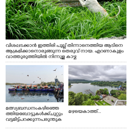
വിശപ്പടക്കാൻ ഇത്തിരി പുല്ല് തിന്നാനെത്തിയ ആടിനെ
ആക്രമിക്കാനൊരുങ്ങുന്ന തെരുവ് നായ. എറണാകുളം
വാത്തുരുത്തിയിൽ നിന്നുള്ള കാഴ്ച
മത്സ്യബന്ധനം കഴിഞ്ഞെ
മഴയെകാത്ത്...
ത്തിയ ബോട്ടുകൾക്ക് ചുറ്റും
വട്ടമിട്ട് പറക്കുന്ന പരുന്തുക
ൾ. എറണാകുളം കാളമുക്ക്
ഹാർബറിൽ നിന്നുള്ള കാഴ്ച