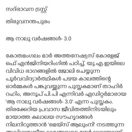
സദ്ഭാവന ട്രസ്റ്റ്
തിരുവനന്തപുരം
ആ നാലു വർഷങ്ങൾ- 3.0
കോതമംഗലം മാർ അത്തനേഷ്യസ് കോളേജ്
ഒഫ് എൻജിനിയറിംഗിൽ പഠിച്ച്,​ യു.എ.ഇയിലെ
വിവിധ ഭാഗങ്ങളിൽ ജോലി ചെയ്യുന്ന
പൂർവവിദ്യാർത്ഥികൾ പഴയ കാലത്തിന്റെ
ഓർമ്മകൾ പങ്കുവയ്ക്കുന്ന പുസ്തകമാണ് താഹിർ
റഹിം,​ അനൂപ് പി.പി എന്നിവർ എ‌ഡിറ്റർമാരായ
'ആ നാലു വർഷങ്ങൾ- 3.0" എന്ന പുസ്തകം.
തിരക്കേറിയ പ്രവാസ ജീവിതത്തിനിടയിലും
മായാത്ത കലാലയ സൗഹൃദങ്ങൾ
നിലനിറുത്താൻ 'മെയ്സ് ആലുംനി" നടത്തുന്ന