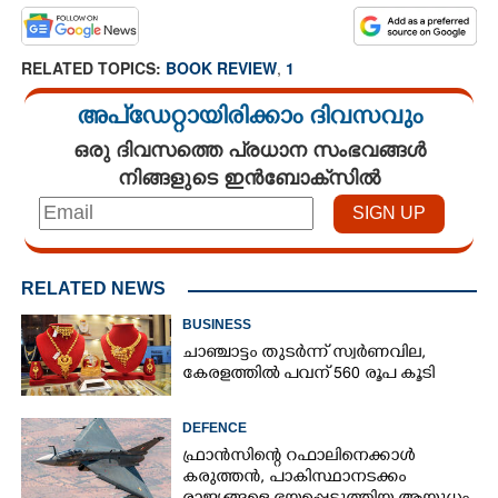
RELATED TOPICS:
BOOK REVIEW
,
1
അപ്ഡേറ്റായിരിക്കാം ദിവസവും
ഒരു ദിവസത്തെ പ്രധാന സംഭവങ്ങൾ
നിങ്ങളുടെ ഇൻബോക്സിൽ
RELATED NEWS
BUSINESS
ചാഞ്ചാട്ടം തുടർന്ന് സ്വർണവില,
കേരളത്തിൽ പവന് 560 രൂപ കൂടി
DEFENCE
ഫ്രാൻസിന്റെ റഫാലിനെക്കാൾ
കരുത്തൻ,​ പാകിസ്ഥാനടക്കം