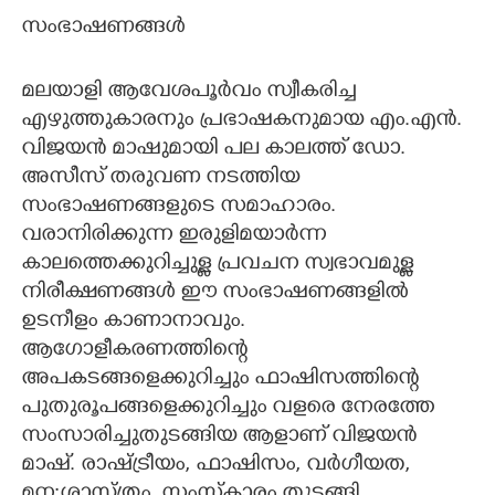
സംഭാഷണങ്ങൾ
CARTOONS
മലയാളി ആവേശപൂർവം സ്വീകരിച്ച
LITERATURE
എഴുത്തുകാരനും പ്രഭാഷകനുമായ എം.എൻ.
വിജയൻ മാഷുമായി പല കാലത്ത് ഡോ.
ZOOM
അസീസ് തരുവണ നടത്തിയ
സംഭാഷണങ്ങളുടെ സമാഹാരം.
CONTACT US
വരാനിരിക്കുന്ന ഇരുളിമയാർന്ന
കാലത്തെക്കുറിച്ചുള്ള പ്രവചന സ്വഭാവമുള്ള
നിരീക്ഷണങ്ങൾ ഈ സംഭാഷണങ്ങളിൽ
ഉടനീളം കാണാനാവും.
ആഗോളീകരണത്തിന്റെ
അപകടങ്ങളെക്കുറിച്ചും ഫാഷിസത്തിന്റെ
പുതുരൂപങ്ങളെക്കുറിച്ചും വളരെ നേരത്തേ
സംസാരിച്ചുതുടങ്ങിയ ആളാണ് വിജയൻ
മാഷ്. രാഷ്ട്രീയം,​ ഫാഷിസം,​ വർഗീയത,​
മന:ശാസ്ത്രം,​ സംസ്കാരം തുടങ്ങി,​