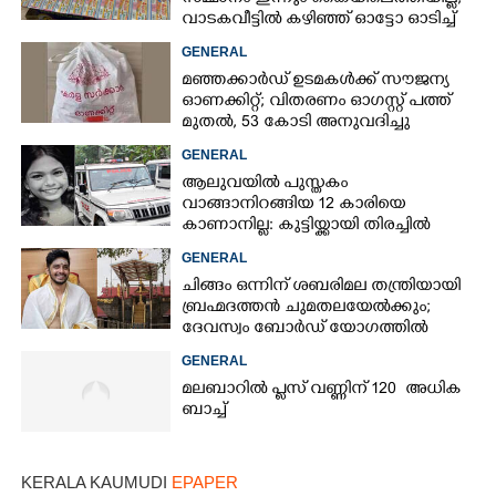
വാടകവീട്ടിൽ കഴിഞ്ഞ് ഓട്ടോ ഓടിച്ച്
73കാരൻ
GENERAL
മഞ്ഞക്കാർഡ് ഉടമകൾക്ക് സൗജന്യ
ഓണക്കിറ്റ്; വിതരണം ഓഗസ്റ്റ് പത്ത്
മുതൽ, 53 കോടി അനുവദിച്ചു
GENERAL
ആലുവയിൽ പുസ്തകം
വാങ്ങാനിറങ്ങിയ 12 കാരിയെ
കാണാനില്ല: കുട്ടിയ്ക്കായി തിരച്ചിൽ
GENERAL
ചിങ്ങം ഒന്നിന് ശബരിമല തന്ത്രിയായി
ബ്രഹ്മദത്തൻ ചുമതലയേൽക്കും;
ദേവസ്വം ബോർഡ് യോഗത്തിൽ
തീരുമാനം
GENERAL
മലബാറിൽ പ്ലസ് വണ്ണിന് 120 അധിക
ബാച്ച്
KERALA KAUMUDI
EPAPER