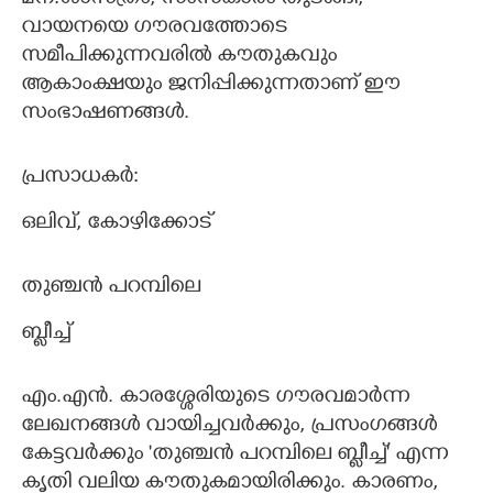
വായനയെ ഗൗരവത്തോടെ
സമീപിക്കുന്നവരിൽ കൗതുകവും
ആകാംക്ഷയും ജനിപ്പിക്കുന്നതാണ് ഈ
സംഭാഷണങ്ങൾ.
പ്രസാധകർ:
ഒലിവ്,​ കോഴിക്കോട്
തുഞ്ചൻ പറമ്പിലെ
ബ്ളീച്ച്
എം.എൻ. കാരശ്ശേരിയുടെ ഗൗരവമാർന്ന
ലേഖനങ്ങൾ വായിച്ചവർക്കും,​ പ്രസംഗങ്ങൾ
കേട്ടവർക്കും 'തുഞ്ചൻ പറമ്പിലെ ബ്ളീച്ച്" എന്ന
കൃതി വലിയ കൗതുകമായിരിക്കും. കാരണം,​