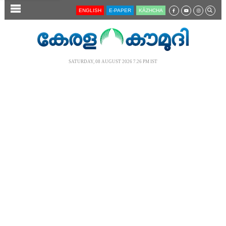
SECTIONS
ENGLISH
E-PAPER
KĀZHCHA
HOME
LATEST
SATURDAY, 08 AUGUST 2026 7.26 PM IST
AUDIO
NOTIFIED NEWS
POLL
KERALA
LOCAL
NEWS 360
CASE DIARY