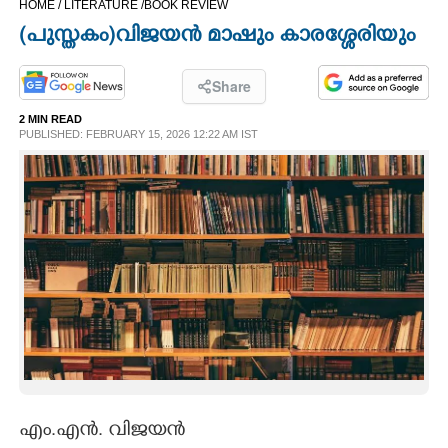
HOME /
LITERATURE /
BOOK REVIEW
CINEMA
(പുസ്തകം)​ വിജയൻ മാഷും കാരശ്ശേരിയും
OPINION
Share
2 MIN READ
PHOTOS
PUBLISHED: FEBRUARY 15, 2026 12:22 AM IST
LIFESTYLE
SPIRITUAL
INFO+
ART
ASTRO
എം.എൻ. വിജയൻ