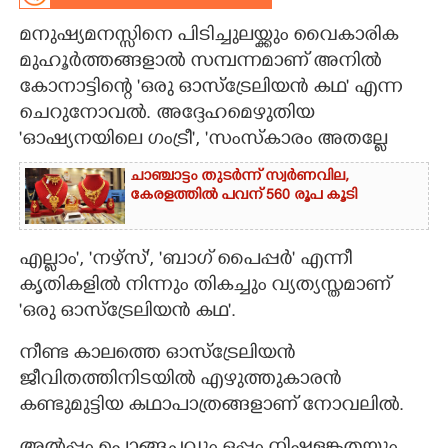
മനുഷ്യമനസ്സിനെ പിടിച്ചുലയ്ക്കും വൈകാരിക
CARTOONS
മുഹൂർത്തങ്ങളാൽ സമ്പന്നമാണ് അനിൽ
കോനാട്ടിന്റെ 'ഒരു ഓസ്ട്രേലിയൻ കഥ' എന്ന
LITERATURE
ചെറുനോവൽ. അദ്ദേഹമെഴുതിയ
'ഓഷ്യനയിലെ ഗംട്രീ', 'സംസ്കാരം അതല്ലേ
ZOOM
ചാഞ്ചാട്ടം തുടർന്ന് സ്വർണവില,
കേരളത്തിൽ പവന് 560 രൂപ കൂടി
CONTACT US
എല്ലാം', 'നഴ്സ്', 'ബാഗ് പൈപ്പർ' എന്നീ
കൃതികളിൽ നിന്നും തികച്ചും വ്യത്യസ്തമാണ്
'ഒരു ഓസ്ട്രേലിയൻ കഥ'.
നീണ്ട കാലത്തെ ഓസ്ട്രേലിയൻ
ജീവിതത്തിനിടയിൽ എഴുത്തുകാരൻ
കണ്ടുമുട്ടിയ കഥാപാത്രങ്ങളാണ് നോവലിൽ.