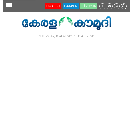
SECTIONS
ENGLISH
E-PAPER
KĀZHCHA
HOME
LATEST
THURSDAY, 06 AUGUST 2026 11.45 PM IST
AUDIO
NOTIFIED NEWS
POLL
KERALA
LOCAL
NEWS 360
CASE DIARY