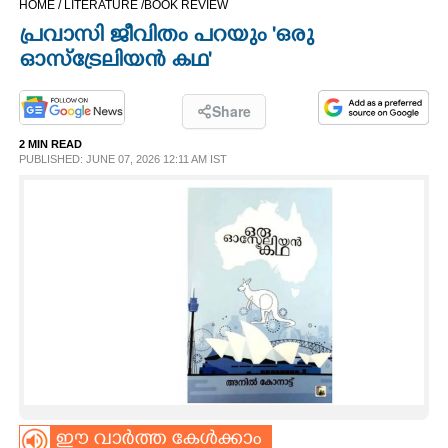
HOME /
LITERATURE /
BOOK REVIEW
CINEMA
പ്രവാസി ജീവിതം പറയും 'ഒരു
ഓസ്ട്രേലിയൻ കഥ'
OPINION
Share
PHOTOS
2 MIN READ
PUBLISHED: JUNE 07, 2026 12:11 AM IST
LIFESTYLE
SPIRITUAL
INFO+
ART
ASTRO
ഈ വാർത്ത കേൾക്കാം