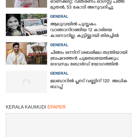
ഓണക്കിറ്റ്; വിതരണം ഓഗസ്റ്റ് പത്ത്
മുതൽ, 53 കോടി അനുവദിച്ചു
GENERAL
Copy Link
ആലുവയിൽ പുസ്തകം
വാങ്ങാനിറങ്ങിയ 12 കാരിയെ
കാണാനില്ല: കുട്ടിയ്ക്കായി തിരച്ചിൽ
GENERAL
ചിങ്ങം ഒന്നിന് ശബരിമല തന്ത്രിയായി
ബ്രഹ്മദത്തൻ ചുമതലയേൽക്കും;
ദേവസ്വം ബോർഡ് യോഗത്തിൽ
തീരുമാനം
GENERAL
മലബാറിൽ പ്ലസ് വണ്ണിന് 120 അധിക
ബാച്ച്
KERALA KAUMUDI
EPAPER