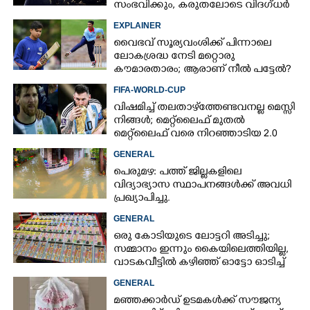
സംഭവിക്കും, കരുതലോടെ വിദഗ്ധർ
EXPLAINER
വൈഭവ് സൂര്യവംശിക്ക് പിന്നാലെ
ലോകശ്രദ്ധ നേടി മറ്റൊരു
കൗമാരതാരം; ആരാണ് നീൽ പട്ടേൽ?
FIFA-WORLD-CUP
വിഷമിച്ച് തലതാഴ്‌ത്തേണ്ടവനല്ല മെസ്സി
നിങ്ങള്‍; മെറ്റ്‌ലൈഫ് മുതല്‍
മെറ്റ്‌ലൈഫ് വരെ നിറഞ്ഞാടിയ 2.0
GENERAL
പെരുമഴ: പത്ത് ജില്ലകളിലെ
വിദ്യാഭ്യാസ സ്ഥാപനങ്ങൾക്ക് അവധി
പ്രഖ്യാപിച്ചു.
GENERAL
ഒരു കോടിയുടെ ലോട്ടറി അടിച്ചു;
സമ്മാനം ഇന്നും കൈയിലെത്തിയില്ല,
വാടകവീട്ടിൽ കഴിഞ്ഞ് ഓട്ടോ ഓടിച്ച്
×
Share this link
73കാരൻ
GENERAL
മഞ്ഞക്കാർഡ് ഉടമകൾക്ക് സൗജന്യ