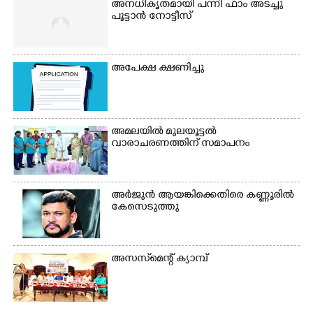
അനധികൃതമായി പന്നി ഫാം അടച്ചു
പൂട്ടാൻ നോട്ടീസ്
അപേക്ഷ ക്ഷണിച്ചു
അമലയിൽ മുലയൂട്ടൽ
വാരാചരണത്തിന് സമാപനം
അർജുൻ ആയങ്കിക്കെതിരെ കണ്ണൂരിൽ
കേസെടുത്തു
അസസ്‌മെന്റ് ക്യാമ്പ്