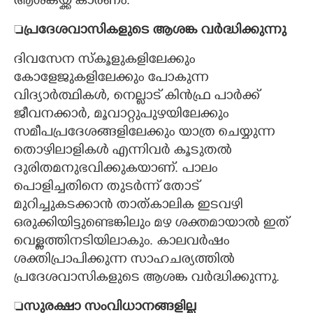
ആശങ്കയ്ക്ക് കാരണം.

പ്രദേശവാസികളുടെ ആശങ്ക വർദ്ധിക്കുന്നു
ദിവസേന സ്കൂളുകളിലേക്കും
കോളേജുകളിലേക്കും പോകുന്ന
വിദ്യാർത്ഥികൾ, നെല്ലാട് കിൻഫ്ര പാർക്ക്
ജീവനക്കാർ, മൂവാറ്റുപുഴയിലേക്കും
സമീപപ്രദേശങ്ങളിലേക്കും യാത്ര ചെയ്യുന്ന
തൊഴിലാളികൾ എന്നിവർ കൂടുതൽ
ദുരിതമനുഭവിക്കുകയാണ്. പാലം
പൊളിച്ചതിനെ തുടർന്ന് തോട്
മുറിച്ചുകടക്കാൻ താത്കാലിക ഇടവഴി
ഒരുക്കിയിട്ടുണ്ടെങ്കിലും മഴ ശക്തമായാൽ ഇത്
വെള്ളത്തിനടിയിലാകും. കാലവർഷം
ശക്തിപ്രാപിക്കുന്ന സാഹചര്യത്തിൽ
പ്രദേശവാസികളുടെ ആശങ്ക വർദ്ധിക്കുന്നു.

സുരക്ഷാ സംവിധാനങ്ങളില്ല