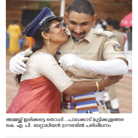
അമ്മയ്ക്ക് ഇരിക്കട്ടെ തൊപ്പി ...പാലക്കാട് മുട്ടിക്കുളങ്ങര
കെ. എ. പി . ബറ്റാലിയൻ ഗ്രൗണ്ടിൽ പരിശീലനം