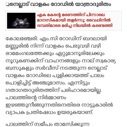

നെല്ലാട് വാളകം റോഡിൽ യാത്രാദുരിതം
CARTOONS
ഏക മകന്റെ മരണത്തിന് പിന്നാലെ
മാനസികമായി തളർന്നു; വൈപ്പിനിൽ
ദമ്പതിമാരെ മരിച്ച നിലയിൽ കണ്ടെത്തി
LITERATURE
കോലഞ്ചേരി: എം.സി റോഡിന് ബദലായി
ZOOM
മണ്ണൂരിൽ നിന്ന് വാളകം പെരുവഴി വഴി
രാമമംഗലത്തേക്കും ഏറ്റുമാനൂരിലേക്കും
CONTACT US
നൂറുകണക്കിന് വാഹനങ്ങളും നാല് സ്വകാര്യ
ബസുകളും സർവീസ് നടത്തുന്ന നെല്ലാട്
വാളകം റോഡിലെ പുളിക്കായത്ത് പാലം
പൊളിച്ചിട്ട് അഞ്ചുമാസം. എന്നിട്ടും
ഗതാഗതദുരിതത്തിന് പരിഹാരമായില്ല.
പാലത്തിന്റെ നിർമ്മാണം
ഇഴഞ്ഞുനീങ്ങുന്നതിനെതിരെ നാട്ടുകാരിൽ
വ്യാപക പ്രതിഷേധം ഉയരുകയാണ്.
പാലത്തിന് സമീപം താമസിക്കുന്ന