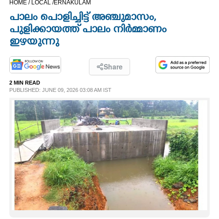
HOME /
LOCAL /
ERNAKULAM
CINEMA
പാലം പൊളിച്ചിട്ട് അഞ്ചുമാസം,​
പുളിക്കായത്ത് പാലം നിർമ്മാണം
OPINION
ഇഴയുന്നു
PHOTOS
Share
2 MIN READ
PUBLISHED: JUNE 09, 2026 03:08 AM IST
LIFESTYLE
SPIRITUAL
INFO+
ART
ASTRO