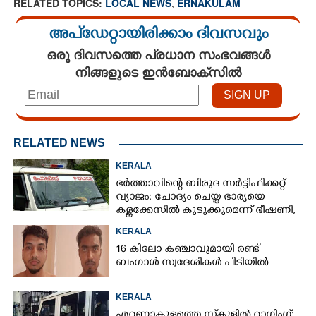
RELATED TOPICS:
LOCAL NEWS
,
ERNAKULAM
അപ്ഡേറ്റായിരിക്കാം ദിവസവും
ഒരു ദിവസത്തെ പ്രധാന സംഭവങ്ങൾ
നിങ്ങളുടെ ഇൻബോക്സിൽ
RELATED NEWS
KERALA
ഭർത്താവിന്റെ ബിരുദ സർട്ടിഫിക്കറ്റ്
വ്യാജം: ചോദ്യം ചെയ്ത ഭാര്യയെ
കള്ളക്കേസിൽ കുടുക്കുമെന്ന് ഭീഷണി,
കേസെടുത്തു
KERALA
16 കിലോ കഞ്ചാവുമായി രണ്ട്
ബംഗാൾ സ്വദേശികൾ പിടിയിൽ
KERALA
എറണാകുളത്തെ സ്‌കൂളിൽ റാഗിംഗ്;