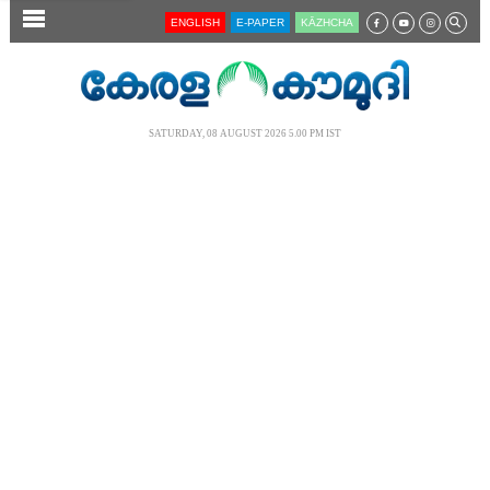
SECTIONS
ENGLISH
E-PAPER
KĀZHCHA
HOME
LATEST
SATURDAY, 08 AUGUST 2026 5.00 PM IST
AUDIO
NOTIFIED NEWS
POLL
KERALA
LOCAL
NEWS 360
CASE DIARY