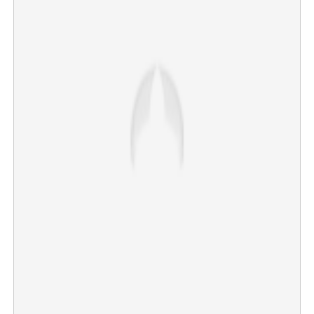
×
Share this link
Copy Link