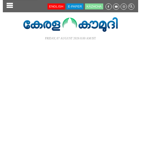
SECTIONS
ENGLISH
E-PAPER
KĀZHCHA
HOME
LATEST
FRIDAY, 07 AUGUST 2026 8.00 AM IST
AUDIO
NOTIFIED NEWS
POLL
KERALA
LOCAL
NEWS 360
CASE DIARY