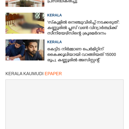
പ്രസിദ്ധീകരിച്ചു
KERALA
'സ്കൂളിൽ നെഞ്ചുവിരിച്ച് നടക്കരുത്':
കണ്ണൂരിൽ പ്ലസ് വൺ വിദ്യാർത്ഥിക്ക്
സീനിയേഴ്സിന്റെ ക്രൂരമർദനം
KERALA
കെട്ടിട നിർമ്മാണ പെർമിറ്റിന്
കൈക്കൂലിയായി വാങ്ങിയത് 15000
രൂപ,​ കണ്ണൂരിൽ അസിസ്റ്റന്റ്
എൻജിനീയർ പിടിയിൽ
KERALA KAUMUDI
EPAPER