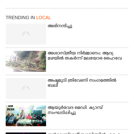
TRENDING IN
LOCAL
അഭിനന്ദിച്ചു
അശാസ്ത്രീയ നിർമ്മാണം: ആദ്യ
മഴയിൽ തകർന്ന് മലയോര ഹൈവേ
അഷ്ടമുടി ത്രിവേണി സംഗമത്തിൽ
ബലി
ആയുർവേദ മെഡി. ക്യാമ്പ്
സംഘടിപ്പിച്ചു