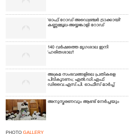
Copy Link
'ഓഫ് റോഡ് അഡ്വെഞ്ചർ ട്രാക്കായി'
കണ്ണമ്മൂല-അയ്യങ്കാളി റോഡ്
140 വർഷത്തെ മൃഗശാല ഇനി
'ഹരിതശാല'!
അക്രമ സംഭവങ്ങളിലെ പ്രതികളെ
പിടികൂടണം; എൽ.ഡി.എഫ്
ഡിവൈ.എസ്.പി. ഓഫീസ് മാർച്ച്
അനുസ്മരണവും ആണ്ട് നേർച്ചയും
PHOTO
GALLERY