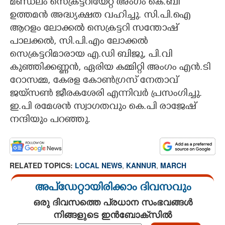
മണ്ഡലം സെക്രട്ടറിയേറ്റ് അംഗം കെ.ബി
ഉത്തമൻ അദ്ധ്യക്ഷത വഹിച്ചു. സി.പി.ഐ
ആറളം ലോക്കൽ സെക്രട്ടറി സന്തോഷ്
പാലക്കൽ, സി.പി.എം ലോക്കൽ
സെക്രട്ടറിമാരായ എ.ഡി ബിജു, പി.വി
കുഞ്ഞിക്കണ്ണൻ, ഏരിയ കമ്മിറ്റി അംഗം എൻ.ടി
റോസമ്മ, കേരള കോൺഗ്രസ് നേതാവ്
ജയ്സൺ ജീരകശേരി എന്നിവർ പ്രസംഗിച്ചു.
ഇ.പി രമേശൻ സ്വാഗതവും കെ.പി രാജേഷ്
നന്ദിയും പറഞ്ഞു.
RELATED TOPICS:
LOCAL NEWS
,
KANNUR
,
MARCH
അപ്ഡേറ്റായിരിക്കാം ദിവസവും
ഒരു ദിവസത്തെ പ്രധാന സംഭവങ്ങൾ
നിങ്ങളുടെ ഇൻബോക്സിൽ