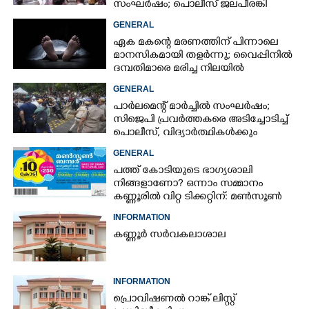
സംഘർഷം; പൊലീസ് ജലപീരങ്കി
പ്രയോഗിച്ചു
GENERAL
ഏക മകന്റെ മരണത്തിന് പിന്നാലെ
മാനസികമായി തളർന്നു; വൈപ്പിനിൽ
ദമ്പതിമാരെ മരിച്ച നിലയിൽ
കണ്ടെത്തി
GENERAL
പാർലമെന്റ് മാർച്ചിൽ സംഘർഷം;
സിജെപി പ്രവർത്തകരെ അടിച്ചോടിച്ച്
പൊലീസ്, വിദ്യാർത്ഥികൾക്കും
മർദ്ദനം
GENERAL
പത്ത് കോടിയുടെ ഭാഗ്യശാലി
നിങ്ങളാണോ? ഒന്നാം സമ്മാനം
കണ്ണൂരിൽ വിറ്റ ടിക്കറ്റിന്: മൺസൂൺ
ബമ്പർ ഫലം പുറത്ത്
INFORMATION
കണ്ണൂർ സർവകലാശാല
INFORMATION
പ്രൊവിഷണൽ റാങ്ക് ലിസ്റ്റ്