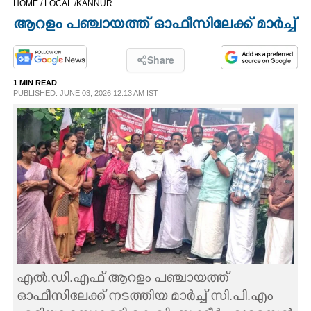
HOME /
LOCAL /
KANNUR
CINEMA
ആറളം പഞ്ചായത്ത് ഓഫീസിലേക്ക് മാർച്ച്
OPINION
Share
1 MIN READ
PHOTOS
PUBLISHED: JUNE 03, 2026 12:13 AM IST
LIFESTYLE
SPIRITUAL
INFO+
ART
എൽ.ഡി.എഫ് ആറളം പഞ്ചായത്ത്
ASTRO
ഓഫീസിലേക്ക് നടത്തിയ മാർച്ച് സി.പി.എം