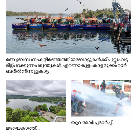
മത്സ്യബന്ധനം കഴിഞ്ഞെത്തിയ ബോട്ടുകൾക്ക് ചുറ്റും വട്ട
മിട്ട് പറക്കുന്ന പരുന്തുകൾ. എറണാകുളം കാളമുക്ക് ഹാർ
ബറിൽ നിന്നുള്ള കാഴ്ച
യുവമോർച്ചമാർച്ച്...
മഴയെകാത്ത്...