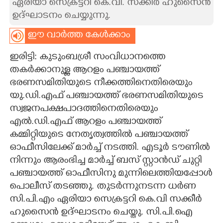
ഏരിയാ സെക്രട്ടറി കെ.വി. സക്കീർ ഹുസൈൻ
ഉദ്ഘാടനം ചെയ്യുന്നു.
CARTOONS
ഈ വാർത്ത കേൾക്കാം
LITERATURE
ഇരിട്ടി: കുടുംബശ്രീ സംവിധാനത്തെ
തകർക്കാനുള്ള ആറളം പഞ്ചായത്ത്
ZOOM
ഭരണസമിതിയുടെ നീക്കത്തിനെതിരെയും
യു.ഡി.എഫ് പഞ്ചായത്ത് ഭരണസമിതിയുടെ
CONTACT US
സ്വജനപക്ഷപാദത്തിനെതിരെയും
എൽ.ഡി.എഫ് ആറളം പഞ്ചായത്ത്
കമ്മിറ്റിയുടെ നേതൃത്വത്തിൽ പഞ്ചായത്ത്
ഓഫീസിലേക്ക് മാർച്ച് നടത്തി. എടൂർ ടൗണിൽ
നിന്നും ആരംഭിച്ച മാർച്ച് ബസ് സ്റ്റാൻഡ് ചുറ്റി
പഞ്ചായത്ത് ഓഫീസിനു മുന്നിലെത്തിയപ്പോൾ
പൊലീസ് തടഞ്ഞു. തുടർന്നുനടന്ന ധർണ
സി.പി.എം ഏരിയാ സെക്രട്ടറി കെ.വി സക്കീർ
ഹുസൈൻ ഉദ്ഘാടനം ചെയ്തു. സി.പി.ഐ