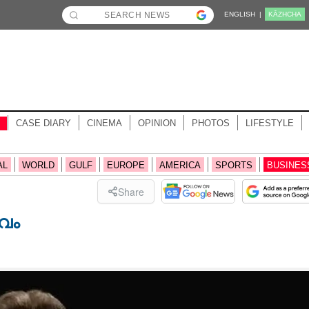
ENGLISH |
KĀZHCHA
CASE DIARY
CINEMA
OPINION
PHOTOS
LIFESTYLE
AL
WORLD
GULF
EUROPE
AMERICA
SPORTS
BUSINES
Share
വം