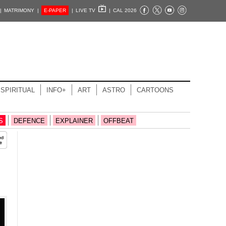
|
MATRIMONY |
E-PAPER
|
LIVE TV
|
CAL 2026
SPIRITUAL
INFO+
ART
ASTRO
CARTOONS
S
DEFENCE
EXPLAINER
OFFBEAT