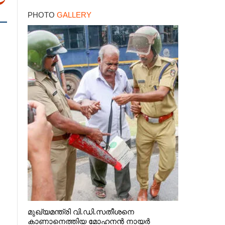
PHOTO
GALLERY
മുഖ്യമന്ത്രി വി.ഡി.സതീശനെ
കാണാനെത്തിയ മോഹനൻ നായർ