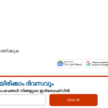
്തിക്കുക
Share this link
യിരിക്കാം ദിവസവും
 സംഭവങ്ങൾ നിങ്ങളുടെ ഇൻബോക്സിൽ
Copy Link