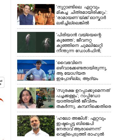
'നൂറ്റാണ്ടിലെ ഏറ്റവും
മികച്ച ചിത്രമായിരിക്കും':
'രാമായണ'യ്ക്ക് ഓസ്കാ‌ർ
ലഭിച്ചില്ലെങ്കിൽ
നിരാശനാകുമെന്ന്
ദേവേന്ദ്ര ഫഡ്നാവിസ്
'പിരിയാൻ വയ്യെന്റെ
കുഞ്ഞേ'; ജീവനറ്റ
കുഞ്ഞിനെ ചുമലിലേറ്റി
നീന്തുന്ന ഡോൾഫിൻ;
കടലിലെ വൈകാരിക
നിമിഷങ്ങൾ
'വൈഭവിനെ
ഒഴിവാക്കേണ്ടതായിരുന്നു,​
ആ യോഗ്യത
ഇപ്പോഴില്ല, ആദ്യം
×
എല്ലാം പഠിക്കട്ടെ';
നിർദേശവുമായി മുൻ
'സുരക്ഷ ഉറപ്പാക്കുമെന്നത്
ക്രിക്കറ്റ് താരം
പച്ചക്കള്ളം'; റാപ്പിഡോ
യാത്രയിൽ ജീവിതം
തകർന്നു, കമ്പനിക്കെതിരെ
പരാതിയുമായി യുവതി
'ഹലോ അങ്കിൾ': ഏറ്റവും
ഇഷ്ടപ്പെട്ട ബിജെപി
നേതാവ് ആരാണെന്ന്
വെളിപ്പെടുത്തി രാഹുൽ
ഗാന്ധി