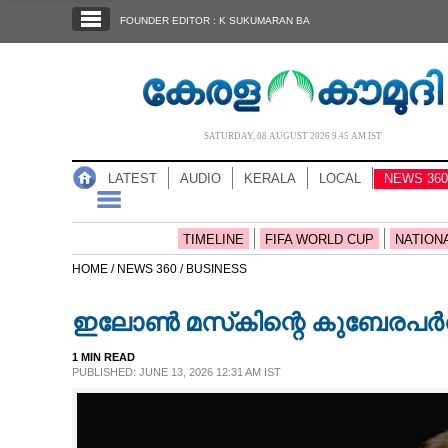
SECTIONS
FOUNDER EDITOR : K SUKUMARAN BA
HOME
LATEST
AUDIO
SATURDAY, 08 AUGUST 2026 9.45 AM IST
NOTIFIED NEWS
LATEST
AUDIO
KERALA
LOCAL
NEWS 360
POLL
KERALA
TIMELINE
FIFA WORLD CUP
NATION
HOME /
NEWS 360 /
BUSINESS
LOCAL
ഇലോൺ മസ്‌കിന്റെ കുബേരപർ
NEWS 360
1 MIN READ
PUBLISHED: JUNE 13, 2026 12:31 AM IST
CASE DIARY