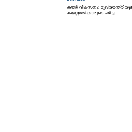
കയർ വികസനം: മുഖ്യമന്ത്രിയു
കയറ്റുമതിക്കാരുടെ ചർച്ച