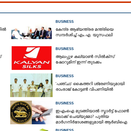
ഇലോൺ മസ്‌കിന്റെ കുബേരപർവം
BUSINESS
നിൽ
കേന്ദ്ര ആഭ്യന്ത്രര മന്ത്രിയെ
സന്ദർശിച്ച് എം.എ. യൂസഫലി
BUSINESS
്
ആലപ്പുഴ കല്യാൺ സിൽക്‌സ്
ഷോറൂമിന് ഇന്ന് തുടക്കം
BUSINESS
'​പ​ഞ്ചാ​'​ ​കൈ​ത്ത​റി​ ​ശ്രേ​ണി​യു​മാ​യി​ ​
രാം​രാ​ജ് ​കോ​ട്ടൺ വിപണിയിൽ
BUSINESS
ഇഎംഐ മുടങ്ങിയാൽ സ്മാർട്ട് ഫോൺ
ലോക്ക് ചെയ്യുമോ? പുതിയ
മാർഗനിർദേശങ്ങളുമായി ആർബിഐ
BUSINESS