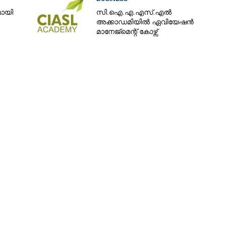
മായി
സി.ഐ.എ.എസ്.എൽ
അക്കാഡമിയിൽ ഏവിയേഷൻ
മാനേജ്മെന്റ് കോഴ്സ്