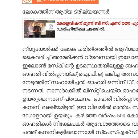
CARTOONS
ലോകത്തിന് ആദ്യ ട്രില്യയണർ
കേരളവിഷന് മൂന്ന് ബി.സി.എസ് രത്ന പു
LITERATURE
ഡൽഹിയിലെ ചടങ്ങിൽ...
ZOOM
ന്യൂയോർക്ക്: ലോക ചരിത്രത്തിൽ ആദ്യമ
കൈവരിച്ച് അമേരിക്കൻ വ്യവസായി ഇലോൺ മസ
CONTACT US
ഇലോൺ മസ്‌കിന്റെ ഉടമസ്ഥതയിലുള്ള ബഹ
ഓഹരി വിൽപ്പനയ്ക്ക്(ഐ.പി.ഒ) ലഭിച്ച അ
നേട്ടത്തിന് സഹായിച്ചത്. ഓഹരി ഒന്നിന് 13
നടന്നത്. നാസ്‌ദാക്കിൽ ലിസ്‌റ്റ് ചെയ്ത
ഉയരുമെന്നാണ് പ്രവചനം. ഓഹരി വിൽപ്പനയ
കമ്പനി ലക്ഷ്യമിട്ടത്. ഈ വിലയിൽ മാത്രം സ്
ഡോളറായി ഉയരും. കഴിഞ്ഞ വർഷം 500 കോടി
ഓഹരികൾ നിക്ഷേപകർ ആവേശത്തോടെ വാങ്ങി
പത്ത് കമ്പനികളിലൊന്നായി സ്‌പേസ്‌എക്സ് 