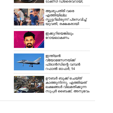
ടാക്‌സി ഡ്രൈവറായി,​
അനുഭവം പങ്കുവച്ച് യുവതി
ആശുപത്രി വരെ
എത്തിയില്ല:
സ്കൂട്ടറിലിരുന്ന് പ്രസവിച്ച്
യുവതി, രക്ഷകരായി
ജീവനക്കാർ
ഇക്കുറിയെങ്കിലും
റോയലാകണം
ഇന്ത്യൻ
വ്യോമസേനയ്‌ക്ക്
ഫ്രാൻസിന്റെ വമ്പൻ
റഫാൽ ഓഫർ; 94
യുദ്ധവിമാനങ്ങൾ
ഇന്ത്യയിൽതന്നെ
ഊബർ ബുക്ക് ചെയ്‌ത്
നിർ‌മ്മിക്കും
കാത്തുനിന്നു,​ എത്തിയത്
ലക്ഷങ്ങൾ വിലമതിക്കുന്ന
സൂപ്പർ ബൈക്ക്,​ അനുഭവം
പങ്കുവച്ച് യുവാവ്