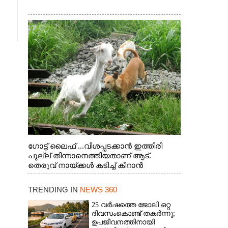
ഗോട്ട് ലൈഫ് ...വിശപ്പടക്കാൻ ഇത്തിരി
പുല്ല് തിന്നാനെത്തിയതാണ് ആട്.
തെരുവ് നായ്ക്കൾ കടിച്ച് കീറാൻ
വന്നതോടെ വയറിന്റെ ആന്തൽ മറന്ന്
ജീവന് വേണ്ടിയായി ഓട്ടം. എറണാകുളം
TRENDING IN
NEWS 360
വാത്തുരുത്തിയിൽ നിന്നുള്ള കാഴ്ച
25 വർഷത്തെ ജോലി ഒറ്റ
ദിവസംകൊണ്ട് തകർന്നു;
ഉപജീവനത്തിനായി