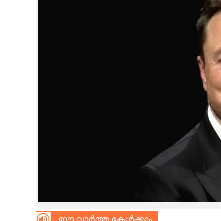
CINEMA
OPINION
PHOTOS
LIFESTYLE
SPIRITUAL
INFO+
ART
ASTRO
ഈ വാർത്ത കേൾക്കാം