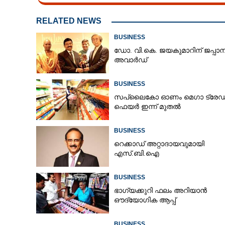
RELATED NEWS
BUSINESS
ഡോ. വി.കെ. ജയകുമാറിന് ജപ്പാ
അവാർഡ്
BUSINESS
സപ്ലൈകോ ഓണം മെഗാ ട്രേഡ
ഫെയർ ഇന്ന് മുതൽ
BUSINESS
റെക്കാഡ് അറ്റാദായവുമായി
എസ്.ബി.ഐ
BUSINESS
ഭാഗ്യക്കുറി ഫലം അറിയാൻ
ഔദ്യോഗിക ആപ്പ്
BUSINESS