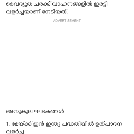
വൈദ്യുത ചരക്ക് വാഹനങ്ങളിൽ ഇരട്ടി
വളർച്ചയാണ് നേടിയത്.
ADVERTISEMENT
അനുകൂല ഘടകങ്ങൾ
1. മേയ്‌ക്ക് ഇൻ ഇന്ത്യ പദ്ധതിയിൽ ഉത്പാദന
വളർച്ച