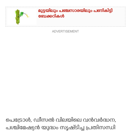
മുട്ടയിലും പഞ്ചസാരയിലും പണികിട്ടി
ബേക്കറികൾ
ADVERTISEMENT
പെട്രോൾ, ഡീസൽ വിലയിലെ വൻവർദ്ധന,
പശ്ചിമേഷ്യൻ യുദ്ധം സൃഷ്‌ടിച്ച പ്രതിസന്ധി