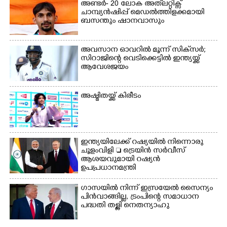
അണ്ടർ- 20 ലോക അത്‌ലറ്റിക്സ്
ചാമ്പ്യൻഷിപ്പ് മെഡൽത്തിളക്കമായി
ബസന്തും ഷാനവാസും
അവസാന ഓവറിൽ മൂന്ന് സിക്‌സർ;
സിറാജിന്റെ വെടിക്കെട്ടിൽ ഇന്ത്യയ്ക്ക്
ആവേശജയം
അഷ്മിതയ്ക്ക് കിരീടം
ഇന്ത്യയിലേക്ക് റഷ്യയിൽ നിന്നൊരു
ചൂളംവിളി  ട്രെയിൻ സർവീസ്
ആശയവുമായി റഷ്യൻ
ഉപപ്രധാനമന്ത്രി
ഗാസയിൽ നിന്ന് ഇസ്രയേൽ സൈന്യം
പിൻവാങ്ങില്ല, ട്രംപിന്റെ സമാധാന
പദ്ധതി തള്ളി നെതന്യാഹു