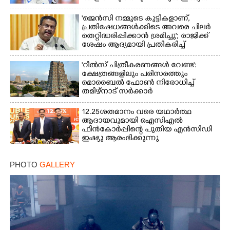
ക്യാപ്‌ടൻ
'ജെൻസി നമ്മുടെ കുട്ടികളാണ്,
പ്രതിഷേധങ്ങൾക്കിടെ അവരെ ചിലർ
തെറ്റിദ്ധരിപ്പിക്കാൻ ശ്രമിച്ചു'; രാജിക്ക്
ശേഷം ആദ്യമായി പ്രതികരിച്ച്
ധർമ്മേന്ദ്ര പ്രധാൻ
'റീൽസ് ചിത്രീകരണങ്ങൾ വേണ്ട':
ക്ഷേത്രങ്ങളിലും പരിസരത്തും
മൊബൈൽ ഫോൺ നിരോധിച്ച്
തമിഴ്നാട് സർക്കാർ
12.25ശതമാനം വരെ യഥാർത്ഥ
ആദായവുമായി ഐസിഎൽ
ഫിൻകോർപ്പിന്റെ പുതിയ എൻസിഡി
ഇഷ്യു ആരംഭിക്കുന്നു
PHOTO
GALLERY