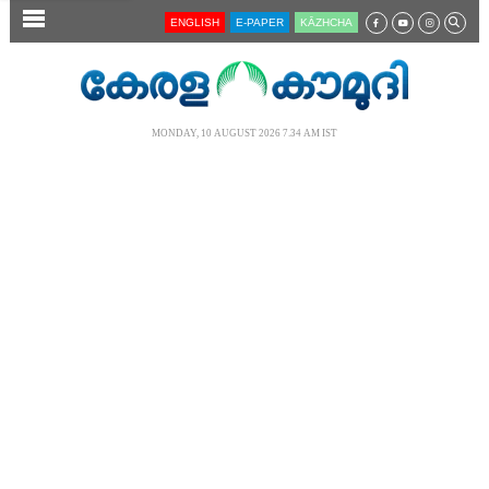
SECTIONS
ENGLISH
E-PAPER
KĀZHCHA
HOME
LATEST
MONDAY, 10 AUGUST 2026 7.34 AM IST
AUDIO
NOTIFIED NEWS
POLL
KERALA
LOCAL
NEWS 360
CASE DIARY