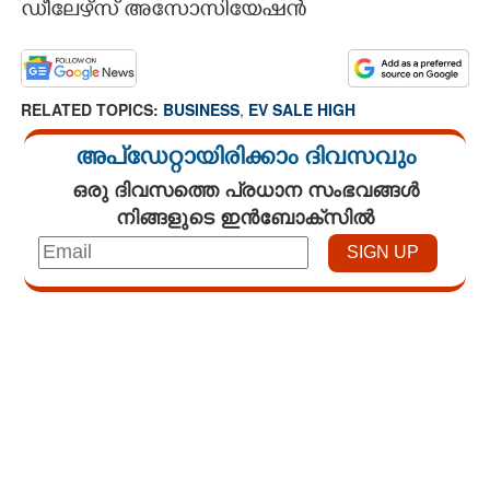
ഡീലേഴ്സ് അസോസിയേഷൻ
RELATED TOPICS:
BUSINESS
,
EV SALE HIGH
അപ്ഡേറ്റായിരിക്കാം ദിവസവും
ഒരു ദിവസത്തെ പ്രധാന സംഭവങ്ങൾ
നിങ്ങളുടെ ഇൻബോക്സിൽ
Loaded
:
3.58%
/
Unmute