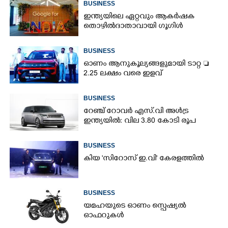
BUSINESS
ഇന്ത്യയിലെ ഏറ്റവും ആകർഷക
തൊഴിൽദാതാവായി ഗൂഗിൾ
BUSINESS
ഓണം ആനുകൂല്യങ്ങളുമായി ടാറ്റ 
2.25 ലക്ഷം വരെ ഇളവ്
BUSINESS
റേഞ്ച് റോവർ എസ്‌.വി അൾട്ര
ഇന്ത്യയിൽ: വില 3.80 കോടി രൂപ
×
Share this link
BUSINESS
കിയ 'സിറോസ് ഇ.വി' കേരളത്തിൽ
BUSINESS
Copy Link
യമഹയുടെ ഓണം സ്പെഷ്യൽ
ഓഫറുകൾ