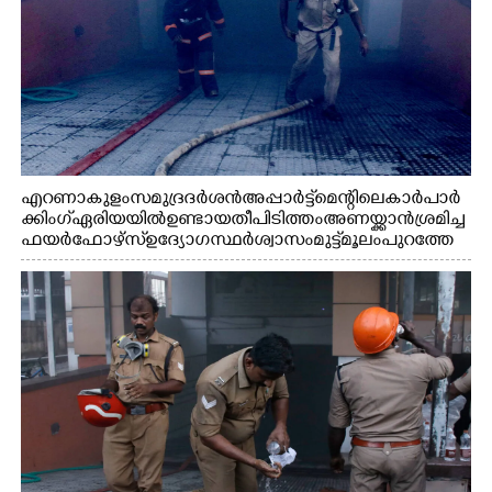
എറണാകുളം സമുദ്ര ദർശൻ അപ്പാർട്ട്മെന്റിലെ കാർ പാർ
ക്കിംഗ് ഏരിയയിൽ ഉണ്ടായ തീപിടിത്തം അണയ്ക്കാൻ ശ്രമിച്ച
ഫയർഫോഴ്സ് ഉദ്യോഗസ്ഥർ ശ്വാസം മുട്ട് മൂലം പുറത്തേ
ക്കിറങ്ങി വരുന്നു