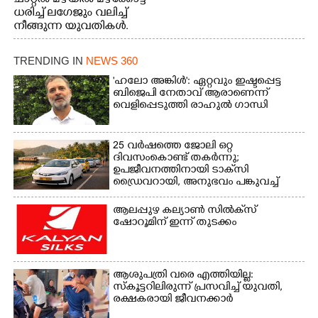
ധരിച്ച് ലഗേജും വലിച്ച്
നീങ്ങുന്ന യുവതികൾ.
എറണാകുളം മേനകയിൽ
നിന്നുള്ള കാഴ്ച
TRENDING IN
NEWS 360
'ഹലോ അങ്കിൾ': ഏറ്റവും ഇഷ്ടപ്പെട്ട
ബിജെപി നേതാവ് ആരാണെന്ന്
വെളിപ്പെടുത്തി രാഹുൽ ഗാന്ധി
25 വർഷത്തെ ജോലി ഒറ്റ
ദിവസംകൊണ്ട് തകർന്നു;
ഉപജീവനത്തിനായി ടാക്‌സി
ഡ്രൈവറായി,​ അനുഭവം പങ്കുവച്ച്
യുവതി
ആലപ്പുഴ കല്യാൺ സിൽക്‌സ്
ഷോറൂമിന് ഇന്ന് തുടക്കം
ആശുപത്രി വരെ എത്തിയില്ല:
സ്കൂട്ടറിലിരുന്ന് പ്രസവിച്ച് യുവതി,
രക്ഷകരായി ജീവനക്കാർ