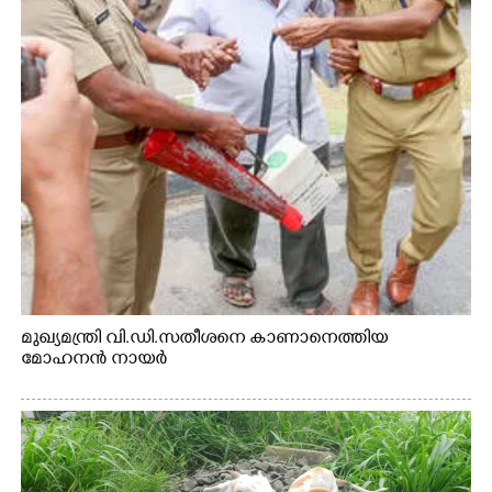
മുഖ്യമന്ത്രി വി.ഡി.സതീശനെ കാണാനെത്തിയ
മോഹനൻ നായർ