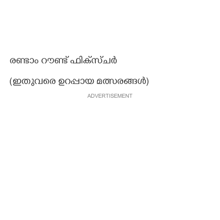
രണ്ടാം റൗണ്ട് ഫിക്സ്ചർ
(ഇതുവരെ ഉറപ്പായ മത്സരങ്ങൾ)
ADVERTISEMENT