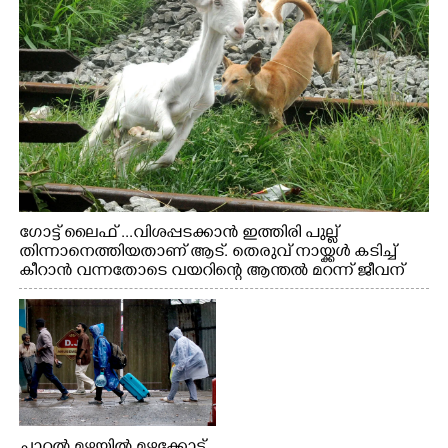
ഗോട്ട് ലൈഫ് ...വിശപ്പടക്കാൻ ഇത്തിരി പുല്ല്
തിന്നാനെത്തിയതാണ് ആട്. തെരുവ് നായ്ക്കൾ കടിച്ച്
കീറാൻ വന്നതോടെ വയറിന്റെ ആന്തൽ മറന്ന് ജീവന്
വേണ്ടിയായി ഓട്ടം. എറണാകുളം വാത്തുരുത്തിയിൽ
നിന്നുള്ള കാഴ്ച
ചാറ്റൽ മഴയിൽ മഴക്കോട്ട്