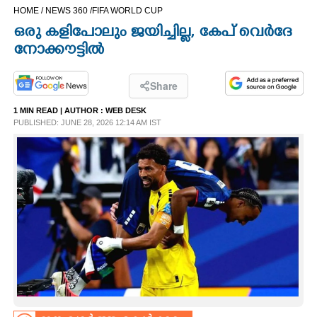
HOME /
NEWS 360 /
FIFA WORLD CUP
CINEMA
ഒരു കളിപോലും ജയിച്ചില്ല, കേപ് വെർദേ
നോക്കൗട്ടിൽ
OPINION
Share
PHOTOS
1 MIN READ
| AUTHOR :
WEB DESK
PUBLISHED: JUNE 28, 2026 12:14 AM IST
LIFESTYLE
SPIRITUAL
INFO+
ART
ASTRO