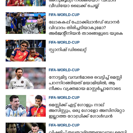
അനുകൂല്യം നൽകിയോ? വിവാദ
വീഡിയോ ലൈക്ക് ചെയ്ത്
റൊണാൾഡോ
FIFA-WORLD-CUP
ലോകകപ്പ് ഫോക്ക്‌ലാൻഡ് ബാനർ
വിവാദം തിരിച്ചടിയാകുമോ?
അർജന്റീനിയൻ താരങ്ങളുടെ യുകെ
വിസ റദ്ദാക്കുമെന്ന് റിപ്പോർട്ട്
FIFA-WORLD-CUP
സ്പാനിഷ് ഡിലൈറ്റ്
FIFA-WORLD-CUP
നോട്ടമിട്ട വമ്പന്‍മാരെ വെട്ടിച്ച് മെസ്സി
പറന്നിറങ്ങിയത് മയാമിയില്‍, ആ
നീക്കം വ്യക്തമായ മാസ്റ്റര്‍പ്ലാനോടെ
FIFA-WORLD-CUP
മെസ്സിക്ക് എട്ട് ഗോളും നാല്
അസിസ്റ്റും, ഒരു ഗോളോ അസിസ്‌റ്റോ
ഇല്ലാത്ത റോഡ്രിക്ക് ഗോള്‍ഡന്‍
ബോള്‍, എങ്ങനെ?
FIFA-WORLD-CUP