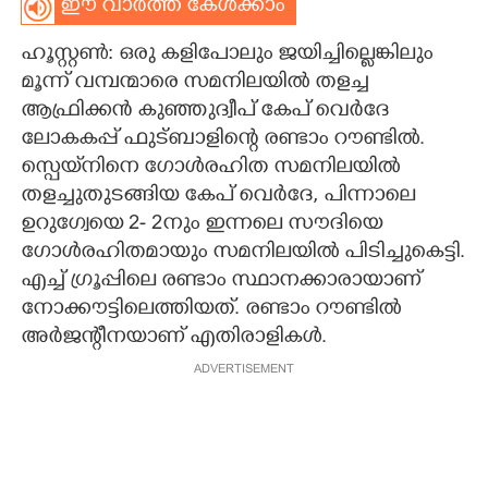
ഈ വാർത്ത കേൾക്കാം
CARTOONS
ഹൂസ്റ്റൺ: ഒരു കളിപോലും ജയിച്ചില്ലെങ്കിലും
മൂന്ന് വമ്പന്മാരെ സമനിലയിൽ തളച്ച
LITERATURE
ആഫ്രിക്കൻ കുഞ്ഞുദ്വീപ് കേപ് വെർദേ
ലോകകപ്പ് ഫുട്ബാളിന്റെ രണ്ടാം റൗണ്ടിൽ.
ZOOM
സ്പെയ്‌നിനെ ഗോൾരഹിത സമനിലയിൽ
തളച്ചുതുടങ്ങിയ കേപ് വെർദേ, പിന്നാലെ
ഉറുഗ്വേയെ 2- 2നും ഇന്നലെ സൗദിയെ
CONTACT US
ഗോൾരഹിതമായും സമനിലയിൽ പിടിച്ചുകെട്ടി.
എച്ച് ഗ്രൂപ്പിലെ രണ്ടാം സ്ഥാനക്കാരായാണ്
നോക്കൗട്ടിലെത്തിയത്. രണ്ടാം റൗണ്ടിൽ
അർജന്റീനയാണ് എതിരാളികൾ.
ADVERTISEMENT