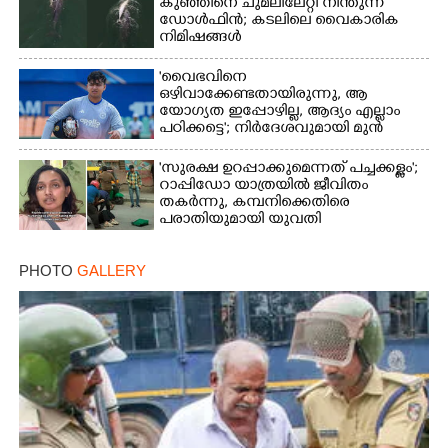
കുഞ്ഞിനെ ചുമലിലേറ്റി നീന്തുന്ന
ഡോൾഫിൻ; കടലിലെ വൈകാരിക
നിമിഷങ്ങൾ
'വൈഭവിനെ
ഒഴിവാക്കേണ്ടതായിരുന്നു,​ ആ
യോഗ്യത ഇപ്പോഴില്ല, ആദ്യം എല്ലാം
പഠിക്കട്ടെ'; നിർദേശവുമായി മുൻ
ക്രിക്കറ്റ് താരം
'സുരക്ഷ ഉറപ്പാക്കുമെന്നത് പച്ചക്കള്ളം';
റാപ്പിഡോ യാത്രയിൽ ജീവിതം
തകർന്നു, കമ്പനിക്കെതിരെ
പരാതിയുമായി യുവതി
PHOTO
GALLERY