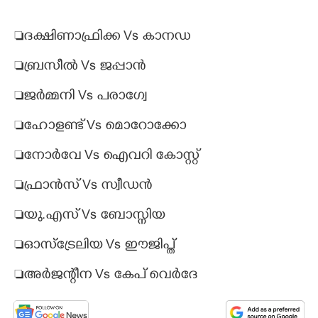
ദക്ഷിണാഫ്രിക്ക Vs കാനഡ
ബ്രസീൽ Vs ജപ്പാൻ
ജർമ്മനി Vs പരാഗ്വേ
ഹോളണ്ട് Vs മൊറോക്കോ
നോർവേ Vs ഐവറി കോസ്റ്റ്
ഫ്രാൻസ് Vs സ്വീഡൻ
യു.എസ് Vs ബോസ്നിയ
ഓസ്ട്രേലിയ Vs ഈജിപ്ത്
അർജന്റീന Vs കേപ്‌ വെർദേ