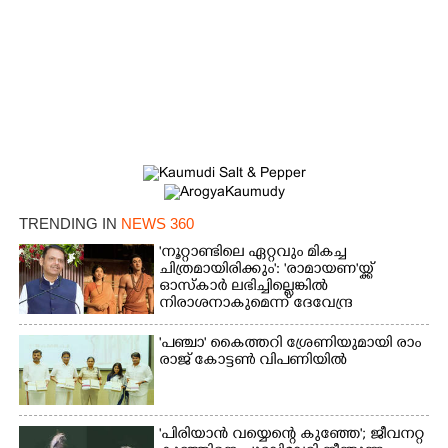
TRENDING IN
NEWS 360
'നൂറ്റാണ്ടിലെ ഏറ്റവും മികച്ച
ചിത്രമായിരിക്കും': 'രാമായണ'യ്ക്ക്
ഓസ്കാ‌ർ ലഭിച്ചില്ലെങ്കിൽ
നിരാശനാകുമെന്ന് ദേവേന്ദ്ര
ഫഡ്നാവിസ്
'​പ​ഞ്ചാ​'​ ​കൈ​ത്ത​റി​ ​ശ്രേ​ണി​യു​മാ​യി​ ​രാം​
രാ​ജ് ​കോ​ട്ടൺ വിപണിയിൽ
'പിരിയാൻ വയ്യെന്റെ കുഞ്ഞേ'; ജീവനറ്റ