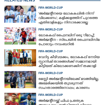
RELATED NEWS
FIFA-WORLD-CUP
'അർജന്റീനയെ ലോകകപ്പിൽ നിന്ന്
വിലക്കണം'; കളിക്കളത്തിന് പുറത്തെ
എതിരാളികളും നിസാരക്കാരല്ല
FIFA-WORLD-CUP
ലോകകപ്പ് ഫൈനലിന് ഒരു 'റീമാച്ച്';
അര്‍ജന്റീന - സ്‌പെയിന്‍ ഫൈനലിസിമ
പോരാട്ടം നവംബറില്‍
FIFA-WORLD-CUP
വേറിട്ട കീഴ്‌‌വഴക്കം,​ ലോകകപ്പ് നേടിയ
സ്പാനിഷ് താരങ്ങൾക്ക് സമ്മാനമായി
കിട്ടിയത് കിലോക്കണക്കിന് തക്കാളി
FIFA-WORLD-CUP
മെസ്സി അര്‍ജന്റീനയിലേക്ക് മടങ്ങിയില്ല,
അമേരിക്കയില്‍ തുടരുന്നത്
സഹതാരത്തിനൊപ്പം; കാരണം
അറിയിച്ച് എഎഫ്എ
FIFA-WORLD-CUP
അർജന്റീനയ്ക്ക് ഫിഫ പ്രത്യേക