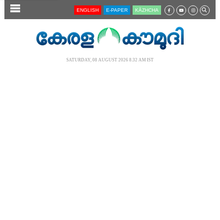
SECTIONS
ENGLISH
E-PAPER
KĀZHCHA
HOME
LATEST
SATURDAY, 08 AUGUST 2026 8.32 AM IST
AUDIO
NOTIFIED NEWS
POLL
KERALA
LOCAL
NEWS 360
CASE DIARY