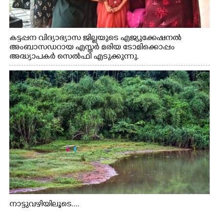
കട്ടപ്പന വിദ്യാഭ്യാസ ജില്ലയുടെ എജ്യുക്കേഷനൽ
അംബാസഡറായ എസ്തർ മരിയ ടോമിക്കൊപ്പം
അദ്ധ്യാപകർ സെൽഫി എടുക്കുന്നു.
നാട്ടുവഴിയിലൂടെ....