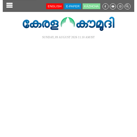
SECTIONS
ENGLISH
E-PAPER
KĀZHCHA
HOME
LATEST
SUNDAY, 09 AUGUST 2026 11.10 AM IST
AUDIO
NOTIFIED NEWS
POLL
KERALA
LOCAL
NEWS 360
CASE DIARY