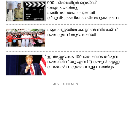
900 കിലോമീറ്റർ ഒറ്റയ്‌ക്ക്
യാത്രചെ‌യ്‌തു,​
അഭിനയമോഹവുമായി
വീടുവിട്ടിറങ്ങിയ പതിനാറുകാരനെ
കണ്ടെത്തിയത് ഫിലിം സിറ്റിയിൽ
ആലപ്പുഴയിൽ കല്യാൺ സിൽക്‌സ്
ഷോറൂമിന് തുടക്കമായി
ഇന്ത്യയ്ക്കടക്കം 100 ശതമാനം തീരുവ
ഷോക്കിന് യു.എസ്  റഷ്യൻ എണ്ണ
വാങ്ങൽ നിറുത്താനുള്ള സമ്മർദ്ദം
ADVERTISEMENT