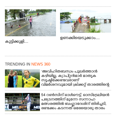
ഉണക്കിയെടുക്കാം....
കുട്ടിക്കുളി....
TRENDING IN
NEWS 360
‘അവിഹിതബന്ധം പുലർത്താൻ
കഴിയില്ല,​ ക്യാപ്റ്റൻമാർ മാതൃക
സൃഷ്ടിക്കേണ്ടവരാണ്'
വിമർശനവുമായി ക്രിക്കറ്റ് താരത്തിന്റെ
ഭാര്യ
54 റൺസിന് ഓൾഔട്ട്; ഓസ്‌ട്രേലിയൻ
പര്യടനത്തിന് മുന്നേ സന്നാഹ
മത്സരത്തിൽ ബംഗ്ലാദേശിന് തിരിച്ചടി,
രണ്ടക്കം കടന്നത് ഒരേയൊരു താരം