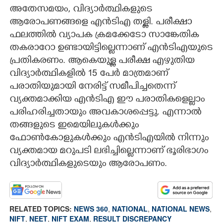
അതേസമയം, വിദ്യാർത്ഥികളുടെ
ആരോപണങ്ങളെ എന്‍ടിഎ തള്ളി. പരീക്ഷാ
ഫലത്തിൽ വ്യാപക ക്രമക്കേടോ സാങ്കേതിക
തകരാറോ ഉണ്ടായിട്ടില്ലെന്നാണ് എൻടിഎയുടെ
പ്രതികരണം. ആകെയുള്ള പരീക്ഷ എഴുതിയ
വിദ്യാർത്ഥികളിൽ 15 പേർ മാത്രമാണ്
പരാതിയുമായി നേരിട്ട് സമീപിച്ചതെന്ന്
വ്യക്തമാക്കിയ എൻടിഎ ഈ പരാതികളെല്ലാം
പരിഹരിച്ചതായും അവകാശപ്പെട്ടു. എന്നാൽ
തങ്ങളുടെ ഇമെയിലുകൾക്കും
ഫോൺകോളുകൾക്കും എൻടിഎയിൽ നിന്നും
വ്യക്തമായ മറുപടി ലഭിച്ചില്ലെന്നാണ് ഭൂരിഭാഗം
വിദ്യാർത്ഥികളുടെയും ആരോപണം.
RELATED TOPICS:
NEWS 360
,
NATIONAL
,
NATIONAL NEWS
,
NIFT
,
NEET
,
NIFT EXAM
,
RESULT DISCREPANCY