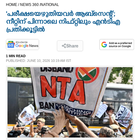
HOME /
NEWS 360 /
NATIONAL
CINEMA
'പരീക്ഷയെഴുതിയവര്‍ ആബ്സെന്റ്’;
നീറ്റിന് പിന്നാലെ നിഫ്റ്റിലും എൻടിഎ
OPINION
പ്രതിക്കൂട്ടിൽ
PHOTOS
Share
1 MIN READ
LIFESTYLE
PUBLISHED: JUNE 10, 2026 10:19 AM IST
SPIRITUAL
INFO+
ART
ASTRO