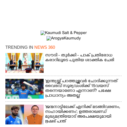
TRENDING IN
NEWS 360
സൗദി - തുർക്കി - പാക് പ്രതിരോധ
കരാറിലൂടെ പുതിയ ശാക്തിക ചേരി
'ഇന്ത്യയ്ക്ക് പറത്തുള്ളവർ ചോദിക്കുന്നത്
വൈഭവ് സൂര്യവംശിക്ക് 15വയസ്
തന്നെയാണോ എന്നാണ്? പക്ഷേ
പ്രാധാന്യം അതല്ല'
'ജന്മനാട്ടിലേക്ക് എനിക്ക് മടങ്ങിവരണം,
സഹായിക്കണം'; ഉത്തരാഖണ്ഡ്
മുഖ്യമന്ത്രിയോട് അപേക്ഷയുമായി
ഋഷഭ് പന്ത്