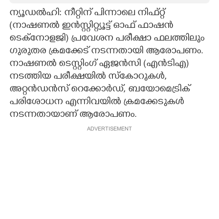
ന്യൂഡൽഹി: നീറ്റിന് പിന്നാലെ നിഫ്റ്റ്
CARTOONS
(നാഷണൽ ഇൻസ്റ്റിറ്റ്യൂട്ട് ഓഫ് ഫാഷൻ
ടെക്നോളജി) പ്രവേശന പരീക്ഷാ ഫലത്തിലും
LITERATURE
ഗുരുതര ക്രമക്കേട് നടന്നതായി ആരോപണം.
നാഷണൽ ടെസ്റ്റിംഗ് ഏജൻസി (എൻടിഎ)
ZOOM
നടത്തിയ പരീക്ഷയിൽ സ്കോറുകൾ,
അറ്റൻഡൻസ് റെക്കോർഡ്, ബയോമെട്രിക്
പരിശോധന എന്നിവയിൽ ക്രമക്കേടുകൾ
CONTACT US
നടന്നതായാണ് ആരോപണം.
ADVERTISEMENT