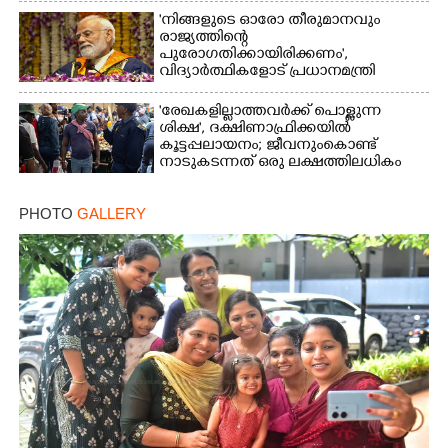
'നിങ്ങളുടെ ഓരോ തീരുമാനവും
രാജ്യത്തിന്റെ
പുരോഗതിക്കായിരിക്കണം',​
വിദ്യാർത്ഥികളോട് പ്രധാനമന്ത്രി
'രേഖകളില്ലാത്തവർക്ക് പൊള്ളുന്ന
ശിക്ഷ', ദക്ഷിണാഫ്രിക്കയിൽ
കൂട്ടപ്പലായനം; ജീവനുംകൊണ്ട്
നാടുകടന്നത് ഒരു ലക്ഷത്തിലധികം
പേർ
PHOTO
GALLERY