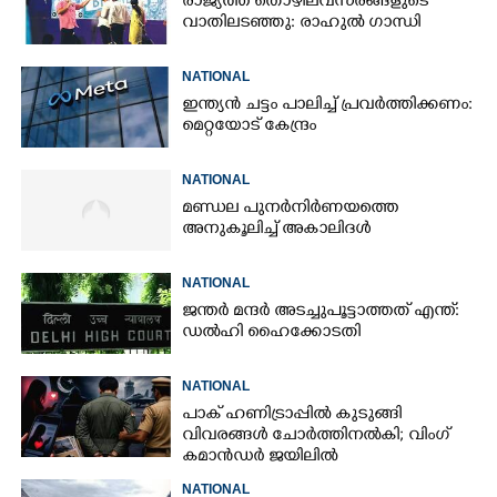
രാജ്യത്ത് തൊഴിലവസരങ്ങളുടെ
വാതിലടഞ്ഞു: രാഹുൽ ഗാന്ധി
NATIONAL
ഇന്ത്യൻ ചട്ടം പാലിച്ച് പ്രവർത്തിക്കണം:
മെറ്റയോട് കേന്ദ്രം
NATIONAL
മണ്ഡല പുനർനിർണയത്തെ
അനുകൂലിച്ച് അകാലിദൾ
NATIONAL
ജന്ത‌‌ർ മന്ദർ അടച്ചുപൂട്ടാത്തത് എന്ത്:
ഡൽഹി ഹൈക്കോടതി
NATIONAL
പാക് ഹണിട്രാപ്പിൽ കുടുങ്ങി
വിവരങ്ങൾ ചോർത്തിനൽകി;​ വിംഗ്
കമാൻഡർ ജയിലിൽ
NATIONAL