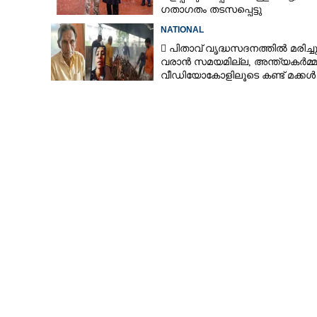
ഗതാഗതം തടസപ്പെട്ടു
NATIONAL
 പിതാവ് വൃദ്ധസദനത്തിൽ മരിച്ച
വരാൻ സമയമില്ല,​ അന്ത്യകർമ്മ
വീഡിയോകോളിലൂടെ കണ്ട് മക്കൾ