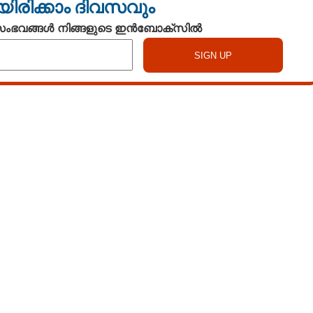
യിരിക്കാം ദിവസവും
 സംഭവങ്ങൾ നിങ്ങളുടെ ഇൻബോക്സിൽ
Watch More
Share this link