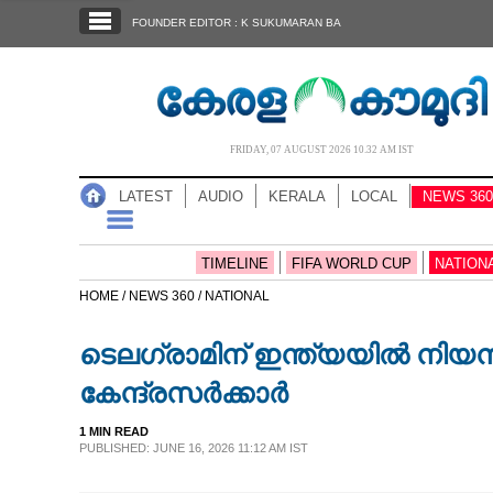
SECTIONS
FOUNDER EDITOR : K SUKUMARAN BA
HOME
LATEST
AUDIO
FRIDAY, 07 AUGUST 2026 10.32 AM IST
NOTIFIED NEWS
LATEST
AUDIO
KERALA
LOCAL
NEWS 360
POLL
KERALA
TIMELINE
FIFA WORLD CUP
NATION
HOME /
NEWS 360 /
NATIONAL
LOCAL
ടെലഗ്രാമിന് ഇന്ത്യയിൽ നിയന
NEWS 360
കേന്ദ്രസർക്കാർ
1 MIN READ
CASE DIARY
PUBLISHED: JUNE 16, 2026 11:12 AM IST