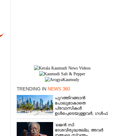
TRENDING IN
NEWS 360
പുറത്തിറങ്ങാൻ
×
പോലുമാകാതെ
പ്രവാസികൾ
ഉൾപ്പെടെയുള്ളവർ; ഗൾഫ്
രാജ്യത്ത് സ്ഥിതി രൂക്ഷം
'ജെൻ സി
ദേശവിരുദ്ധരല്ല, അവർ
നമ്മുടെ സ്വന്തം