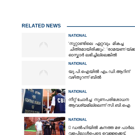
RELATED NEWS
ടെലഗ്രാമിന് ഇ
നിർണായക നീക്ക
NATIONAL
'നൂറ്റാണ്ടിലെ ഏറ്റവും മികച്ച
ചിത്രമായിരിക്കും': 'രാമയണ'യ്ക്ക
ഓസ്കാ‌ർ ലഭിച്ചില്ലെങ്കിൽ
നിരാശനാകുമെന്ന് ദേവേന്ദ്ര
NATIONAL
ഫഡ്നാവിസ്
യു.പി.ഐയിൽ എം.ഡി.ആറിന്
വഴിതുറന്ന് ബിൽ
NATIONAL
നീറ്റ് ചോർച്ച: നുണപരിശോധന
ആവശ്യമില്ലെന്ന് സി.ബി.ഐ
NATIONAL
 ഡൽഹിയിൽ കനത്ത മഴ പാർല.
വളപ്പിലുൾപ്പെടെ വെള്ളക്കെട്ട്,