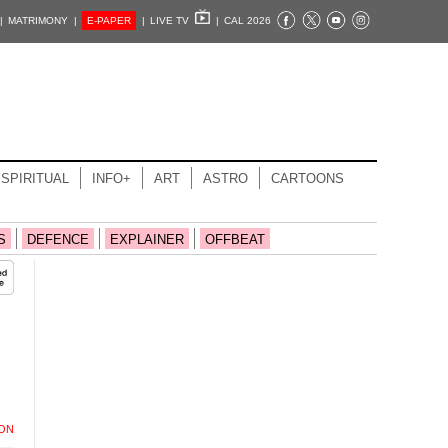
|
MATRIMONY |
E-PAPER
|
LIVE TV
|
CAL 2026
SPIRITUAL
INFO+
ART
ASTRO
CARTOONS
S
DEFENCE
EXPLAINER
OFFBEAT
ION