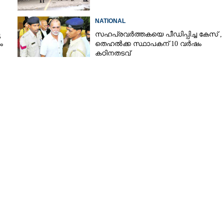
NATIONAL
ു
സഹപ്രവർത്തകയെ പീഡിപ്പിച്ച കേസ് ,
ം
തെഹൽക്ക സ്ഥാപകന് 10 വർഷം
കഠിനതടവ്