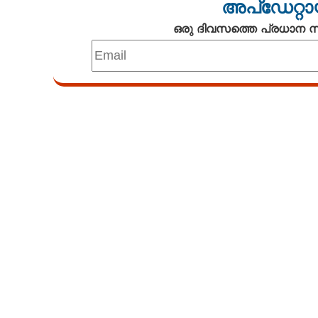
അപ്ഡേറ്റാ
ഒരു ദിവസത്തെ പ്രധാന
Loaded
:
3.28%
/
Unmute