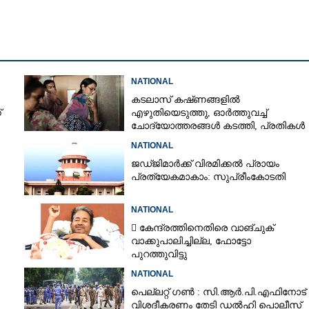
Copy Link
ന്ത്യയിൽ നിയന്ത്രണം:
വുമായി കേന്ദ്രസർക്കാർ
NATIONAL
കടലാസ് കഷ്‌ണങ്ങളിൽ
്
എഴുതിയെടുത്തു, ഓർത്തുവച്ച്
ചോദ്യോത്തരങ്ങൾ കടത്തി, പ്രതികൾ
നീറ്റ് ചോദ്യപേപ്പർ കടത്തിയതിങ്ങനെ
NATIONAL
ജഡ്‌ജിമാർക്ക് വിരമിക്കൽ പ്രായം
പ്രത്യേകമാകാം: സുപ്രീംകോടതി
NATIONAL
 കേന്ദ്രത്തിനെതിരെ വാങ്‌ചുക്
വാക്കുപാലിച്ചില്ല, ഫോട്ടോ
പുറത്തുവിട്ടു
NATIONAL
പെല്ലറ്റ് ഗൺ : സി.ആർ.പി.എഫിനോട്
വിശദീകരണം തേടി ഡൽഹി പൊലീസ്