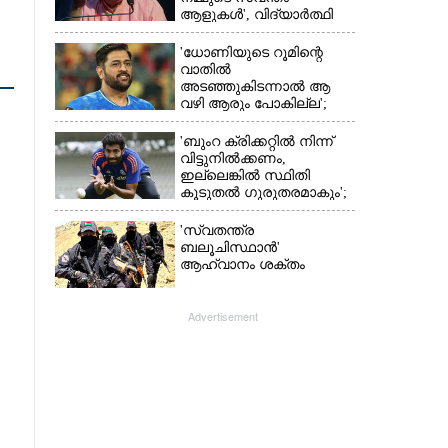
ആളുകൾ', വിദ്യാർത്ഥി
പ്രക്ഷോഭത്തെ പിന്തുണച്ച്
ആർഎസ്‌എസ് മേധാവി
'ധോണിയുടെ റൂമിന്റെ
വാതിൽ
അടഞ്ഞുകിടന്നാൽ ആ
വഴി ആരും പോകില്ല';
കാരണം വെളിപ്പെടുത്തി
മുൻ താരം
'ബുംറ ക്രിക്കറ്റിൽ നിന്ന്
വിട്ടുനിൽക്കണം,
ഇല്ലെങ്കിൽ സ്ഥിതി
കൂടുതൽ ഗുരുതരമാകും';
മുന്നറിയിപ്പുമായി മുൻ
താരം
'സ്വതന്ത്ര
ബലൂചിസ്ഥാൻ'
ആഹ്വാനം ശക്തം
Advertisement