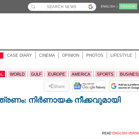
ENGLISH |
KĀZHCHA
CASE DIARY
CINEMA
OPINION
PHOTOS
LIFESTYLE
AL
WORLD
GULF
EUROPE
AMERICA
SPORTS
BUSINES
Share
്ത്രണം: നിർണായക നീക്കവുമായി
READ
ENGLISH VERS