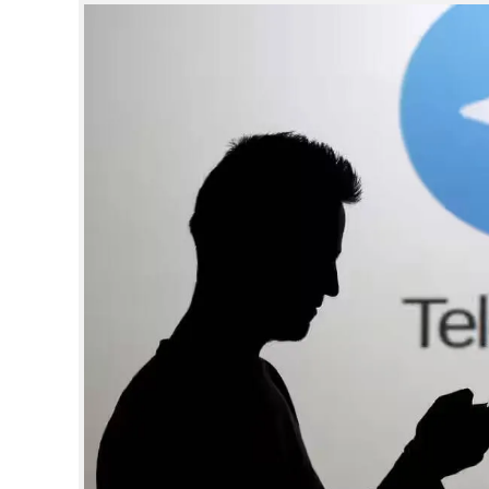
CINEMA
OPINION
PHOTOS
LIFESTYLE
SPIRITUAL
INFO+
ART
ASTRO