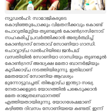
CARTOONS
ന്യൂഡൽഹി: സാമാജികരുടെ
LITERATURE
കൊഴിഞ്ഞുപോക്കും വിമതനീക്കവും കൊണ്ട്
പൊറുതിമുട്ടിയ തൃണമൂൽ കോൺഗ്രസിനോട്
ZOOM
സഹകരിച്ച് പ്രവർത്തിക്കാൻ അഭ്യർത്ഥിച്ച്
കോൺഗ്രസ് നേതാവ് സോണിയാ ഗാന്ധി.
ചൊവ്വാഴ്‌ച ഡൽഹിയിലെ ജൻപഥ്
CONTACT US
വസതിയിൽ സോണിയാ ഗാന്ധിയും തൃണമൂൽ
കോൺഗ്രസ് അദ്ധ്യക്ഷ മമതാ ബാനർജിയും
കൂടിക്കാഴ്‌ച നടത്തിയിരുന്നു. ഇതിലാണ്
മമതയോട് സോണിയ ആവശ്യം
മുന്നോട്ടുവച്ചത്. തിങ്കളാഴ്‌ച ഇന്ത്യാ സഖ്യ
നേതാക്കളുടെ യോഗത്തിൽ പങ്കെടുക്കാൻ
മമത രാജ്യതലസ്ഥാനത്ത്
എത്തിയതായിരുന്നു. യോഗശേഷമാണ്
കഴിഞ്ഞ ദിവസം സോണിയയെ കണ്ടത്. ഇന്ന്