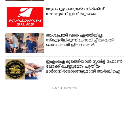
യുവതി
ആലപ്പുഴ കല്യാൺ സിൽക്‌സ്
ഷോറൂമിന് ഇന്ന് തുടക്കം
ആശുപത്രി വരെ എത്തിയില്ല:
സ്കൂട്ടറിലിരുന്ന് പ്രസവിച്ച് യുവതി,
രക്ഷകരായി ജീവനക്കാർ
ഇഎംഐ മുടങ്ങിയാൽ സ്മാർട്ട് ഫോൺ
ലോക്ക് ചെയ്യുമോ? പുതിയ
മാർഗനിർദേശങ്ങളുമായി ആർബിഐ
ADVERTISEMENT