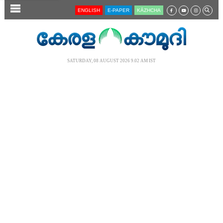
SECTIONS
ENGLISH
E-PAPER
KĀZHCHA
HOME
LATEST
SATURDAY, 08 AUGUST 2026 9.02 AM IST
AUDIO
NOTIFIED NEWS
POLL
KERALA
LOCAL
NEWS 360
CASE DIARY