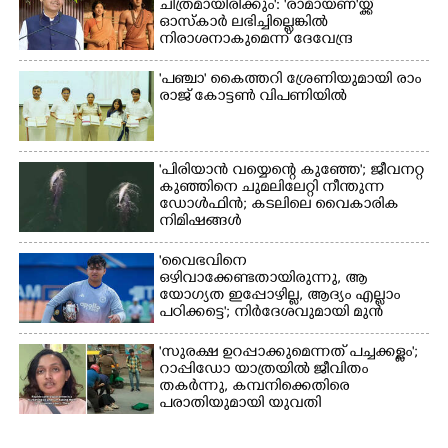
ചിത്രമായിരിക്കും': 'രാമായണ'യ്ക്ക്
ഓസ്കാ‌ർ ലഭിച്ചില്ലെങ്കിൽ
നിരാശനാകുമെന്ന് ദേവേന്ദ്ര
ഫഡ്നാവിസ്
'​പ​ഞ്ചാ​'​ ​കൈ​ത്ത​റി​ ​ശ്രേ​ണി​യു​മാ​യി​ ​രാം​
രാ​ജ് ​കോ​ട്ടൺ വിപണിയിൽ
'പിരിയാൻ വയ്യെന്റെ കുഞ്ഞേ'; ജീവനറ്റ
കുഞ്ഞിനെ ചുമലിലേറ്റി നീന്തുന്ന
ഡോൾഫിൻ; കടലിലെ വൈകാരിക
നിമിഷങ്ങൾ
'വൈഭവിനെ
ഒഴിവാക്കേണ്ടതായിരുന്നു,​ ആ
യോഗ്യത ഇപ്പോഴില്ല, ആദ്യം എല്ലാം
പഠിക്കട്ടെ'; നിർദേശവുമായി മുൻ
ക്രിക്കറ്റ് താരം
'സുരക്ഷ ഉറപ്പാക്കുമെന്നത് പച്ചക്കള്ളം';
റാപ്പിഡോ യാത്രയിൽ ജീവിതം
തകർന്നു, കമ്പനിക്കെതിരെ
പരാതിയുമായി യുവതി