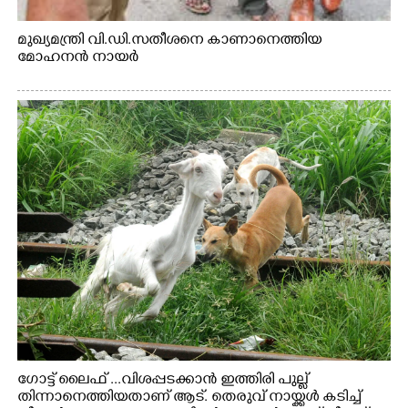
മുഖ്യമന്ത്രി വി.ഡി.സതീശനെ കാണാനെത്തിയ
മോഹനൻ നായർ
ഗോട്ട് ലൈഫ് ...വിശപ്പടക്കാൻ ഇത്തിരി പുല്ല്
തിന്നാനെത്തിയതാണ് ആട്. തെരുവ് നായ്ക്കൾ കടിച്ച്