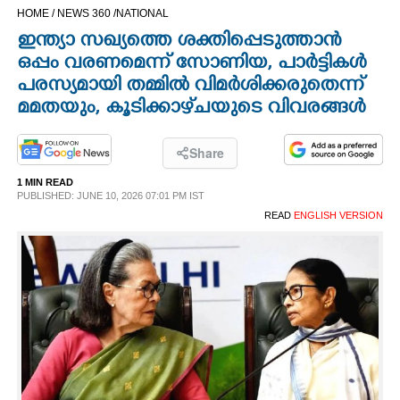
HOME /
NEWS 360 /
NATIONAL
CINEMA
ഇന്ത്യാ സഖ്യത്തെ ശക്തിപ്പെടുത്താൻ
ഒപ്പം വരണമെന്ന് സോണിയ, പാർട്ടികൾ
OPINION
പരസ്യമായി തമ്മിൽ വിമർശിക്കരുതെന്ന്
മമതയും, കൂടിക്കാഴ്‌ചയുടെ വിവരങ്ങൾ
PHOTOS
Share
LIFESTYLE
1 MIN READ
PUBLISHED: JUNE 10, 2026 07:01 PM IST
READ
ENGLISH VERSION
SPIRITUAL
INFO+
ART
ASTRO