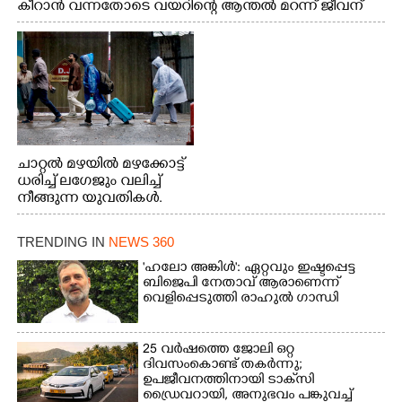
കീറാൻ വന്നതോടെ വയറിന്റെ ആന്തൽ മറന്ന് ജീവന്
വേണ്ടിയായി ഓട്ടം. എറണാകുളം വാത്തുരുത്തിയിൽ
നിന്നുള്ള കാഴ്ച
ചാറ്റൽ മഴയിൽ മഴക്കോട്ട്
ധരിച്ച് ലഗേജും വലിച്ച്
നീങ്ങുന്ന യുവതികൾ.
എറണാകുളം മേനകയിൽ
നിന്നുള്ള കാഴ്ച
TRENDING IN
NEWS 360
'ഹലോ അങ്കിൾ': ഏറ്റവും ഇഷ്ടപ്പെട്ട
ബിജെപി നേതാവ് ആരാണെന്ന്
വെളിപ്പെടുത്തി രാഹുൽ ഗാന്ധി
25 വർഷത്തെ ജോലി ഒറ്റ
ദിവസംകൊണ്ട് തകർന്നു;
ഉപജീവനത്തിനായി ടാക്‌സി
ഡ്രൈവറായി,​ അനുഭവം പങ്കുവച്ച്