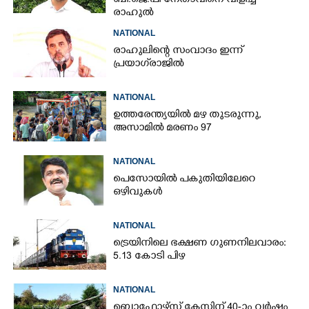
ബി.ജെ.പി നേതാവിനെ വിളിച്ച്
രാഹുൽ
NATIONAL
രാഹുലിന്റെ സംവാദം ഇന്ന്
പ്രയാഗ്‌രാജിൽ
NATIONAL
ഉത്തരേന്ത്യയിൽ മഴ തുടരുന്നു,​
അസാമിൽ മരണം 97
NATIONAL
പെസോയിൽ പകുതിയിലേറെ
ഒഴിവുകൾ
NATIONAL
ട്രെയിനിലെ ഭക്ഷണ ഗുണനിലവാരം:
5.13 കോടി പിഴ
NATIONAL
ബൊഫോഴ്സ് കേസിന് 40-ാം വ‌ർഷം