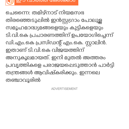
ഈ വാർത്ത കേൾക്കാം
CARTOONS
ചെന്നൈ: തമിഴ്നാട് നിയമസഭ
തിരഞ്ഞെടുപ്പിൽ ഇൻസ്റ്റഗ്രാം പോലുള്ള
LITERATURE
സമൂഹമാദ്ധ്യമങ്ങളെയും കുട്ടികളെയും
ടി.വി.കെ പ്രചാരണത്തിന് ഉപയോഗിച്ചെന്ന്
ഡി.എം.കെ പ്രസിഡന്റ് എം.കെ. സ്റ്റാലിൻ.
ZOOM
ഇതാണ് ടി.വി.കെ വിജയത്തിന്
അനുകൂലമായത്. ഇനി മുതൽ അത്തരം
CONTACT US
പ്രവൃത്തികളെ പരാജയപ്പെടുത്താൻ പാർട്ടി
തന്ത്രങ്ങൾ ആവിഷ്‌കരിക്കും. ഇന്നലെ
തഞ്ചാവൂരിൽ
ADVERTISEMENT