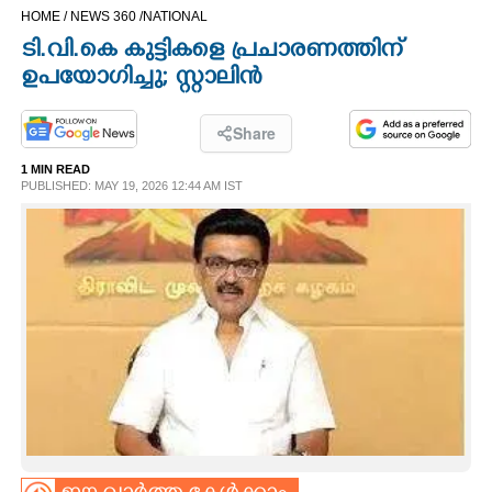
HOME /
NEWS 360 /
NATIONAL
CINEMA
ടി.വി.കെ കുട്ടികളെ പ്രചാരണത്തിന്
ഉപയോഗിച്ചു; സ്റ്റാലിൻ
OPINION
Share
PHOTOS
1 MIN READ
PUBLISHED: MAY 19, 2026 12:44 AM IST
LIFESTYLE
SPIRITUAL
INFO+
ART
ASTRO