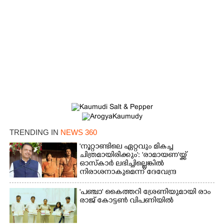
Copy Link
TRENDING IN
NEWS 360
'നൂറ്റാണ്ടിലെ ഏറ്റവും മികച്ച
ചിത്രമായിരിക്കും': 'രാമായണ'യ്ക്ക്
ഓസ്കാ‌ർ ലഭിച്ചില്ലെങ്കിൽ
നിരാശനാകുമെന്ന് ദേവേന്ദ്ര
ഫഡ്നാവിസ്
'​പ​ഞ്ചാ​'​ ​കൈ​ത്ത​റി​ ​ശ്രേ​ണി​യു​മാ​യി​ ​രാം​
രാ​ജ് ​കോ​ട്ടൺ വിപണിയിൽ