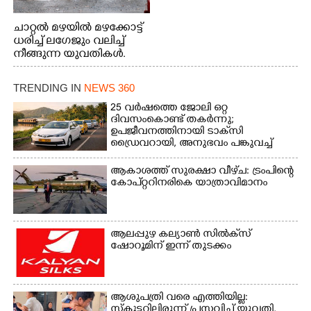
ചാറ്റൽ മഴയിൽ മഴക്കോട്ട്
ധരിച്ച് ലഗേജും വലിച്ച്
നീങ്ങുന്ന യുവതികൾ.
എറണാകുളം മേനകയിൽ
നിന്നുള്ള കാഴ്ച
TRENDING IN
NEWS 360
25 വർഷത്തെ ജോലി ഒറ്റ
ദിവസംകൊണ്ട് തകർന്നു;
ഉപജീവനത്തിനായി ടാക്‌സി
ഡ്രൈവറായി,​ അനുഭവം പങ്കുവച്ച്
യുവതി
ആകാശത്ത് സുരക്ഷാ വീഴ്‌ച: ട്രംപിന്റെ
കോ‌പ്‌റ്ററിനരികെ യാത്രാവിമാനം
ആലപ്പുഴ കല്യാൺ സിൽക്‌സ്
ഷോറൂമിന് ഇന്ന് തുടക്കം
ആശുപത്രി വരെ എത്തിയില്ല:
സ്കൂട്ടറിലിരുന്ന് പ്രസവിച്ച് യുവതി,