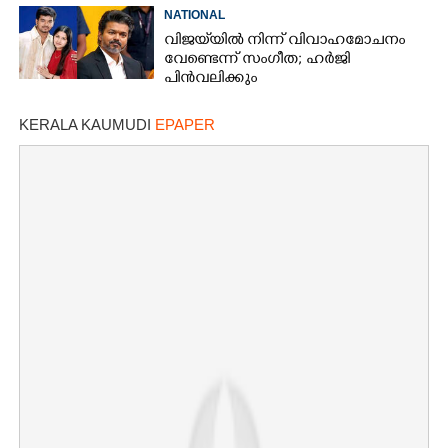
NATIONAL
വിജയ്‌യിൽ നിന്ന് വിവാഹമോചനം
വേണ്ടെന്ന് സംഗീത; ഹർജി
പിൻവലിക്കും
KERALA KAUMUDI
EPAPER