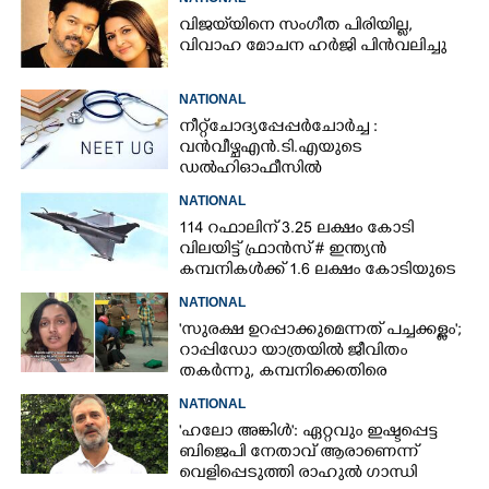
വിജയ്‌യിനെ സംഗീത പിരിയില്ല,
വിവാഹ മോചന ഹർജി പിൻവലിച്ചു
NATIONAL
നീറ്റ് ചോദ്യപ്പേപ്പർ ചോർച്ച :
വൻവീഴ്ച എൻ.ടി.എയുടെ
ഡൽഹി ഓഫീസിൽ
NATIONAL
114 റഫാലിന് 3.25 ലക്ഷം കോടി
വിലയിട്ട് ഫ്രാൻസ് # ഇന്ത്യൻ
കമ്പനികൾക്ക് 1.6 ലക്ഷം കോടിയുടെ
നിർമ്മാണ പങ്കാളിത്തം
NATIONAL
'സുരക്ഷ ഉറപ്പാക്കുമെന്നത് പച്ചക്കള്ളം';
റാപ്പിഡോ യാത്രയിൽ ജീവിതം
തകർന്നു, കമ്പനിക്കെതിരെ
പരാതിയുമായി യുവതി
NATIONAL
'ഹലോ അങ്കിൾ': ഏറ്റവും ഇഷ്ടപ്പെട്ട
ബിജെപി നേതാവ് ആരാണെന്ന്
വെളിപ്പെടുത്തി രാഹുൽ ഗാന്ധി