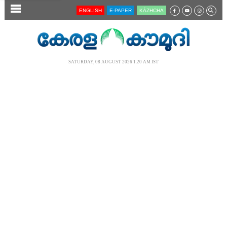
SECTIONS
ENGLISH
E-PAPER
KĀZHCHA
HOME
LATEST
SATURDAY, 08 AUGUST 2026 1.20 AM IST
AUDIO
NOTIFIED NEWS
POLL
KERALA
LOCAL
NEWS 360
CASE DIARY