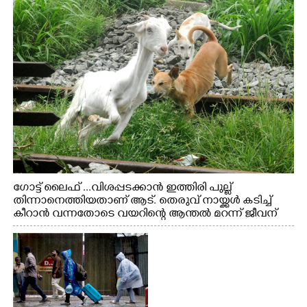
ഗോട്ട് ലൈഫ് ...വിശപ്പടക്കാൻ ഇത്തിരി പുല്ല്
തിന്നാനെത്തിയതാണ് ആട്. തെരുവ് നായ്ക്കൾ കടിച്ച്
കീറാൻ വന്നതോടെ വയറിന്റെ ആന്തൽ മറന്ന് ജീവന്
വേണ്ടിയായി ഓട്ടം. എറണാകുളം വാത്തുരുത്തിയിൽ
നിന്നുള്ള കാഴ്ച