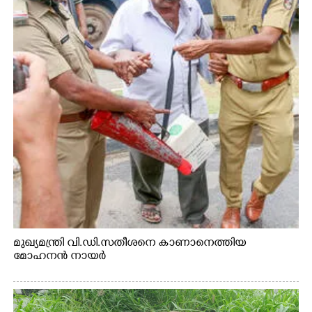
മുഖ്യമന്ത്രി വി.ഡി.സതീശനെ കാണാനെത്തിയ
മോഹനൻ നായർ