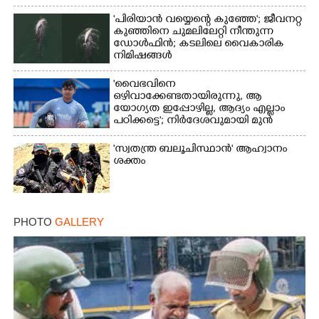
'പിരിയാൻ വയ്യെന്റെ കുഞ്ഞേ'; ജീവനറ്റ
കുഞ്ഞിനെ ചുമലിലേറ്റി നീന്തുന്ന
ഡോൾഫിൻ; കടലിലെ വൈകാരിക
നിമിഷങ്ങൾ
'വൈഭവിനെ
ഒഴിവാക്കേണ്ടതായിരുന്നു,​ ആ
യോഗ്യത ഇപ്പോഴില്ല, ആദ്യം എല്ലാം
പഠിക്കട്ടെ'; നിർദേശവുമായി മുൻ
ക്രിക്കറ്റ് താരം
'സ്വതന്ത്ര ബലൂചിസ്ഥാൻ' ആഹ്വാനം
ശക്തം
PHOTO
GALLERY