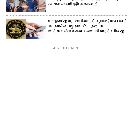
രക്ഷകരായി ജീവനക്കാർ
ഇഎംഐ മുടങ്ങിയാൽ സ്മാർട്ട് ഫോൺ
ലോക്ക് ചെയ്യുമോ? പുതിയ
മാർഗനിർദേശങ്ങളുമായി ആർബിഐ
ADVERTISEMENT