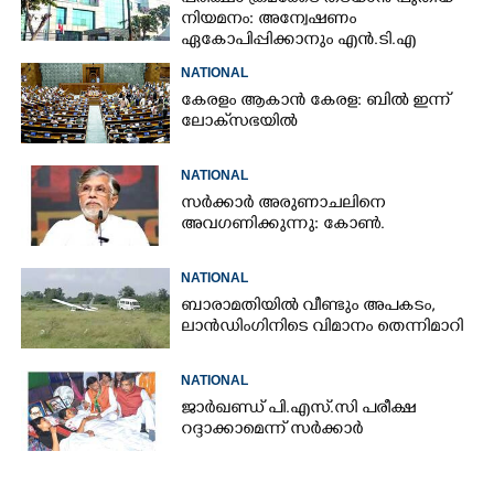
നിയമനം: അന്വേഷണം
ഏകോപിപ്പിക്കാനും എൻ‌.ടി‌.എ
ഉദ്യോഗസ്ഥർ
NATIONAL
കേരളം ആകാൻ കേരള: ബിൽ ഇന്ന്
ലോക്‌സഭയിൽ
×
Share this link
NATIONAL
സർക്കാർ അരുണാചലിനെ
അവഗണിക്കുന്നു: കോൺ.
NATIONAL
ബാരാമതിയിൽ വീണ്ടും അപകടം,​
Copy Link
ലാൻഡിംഗിനിടെ വിമാനം തെന്നിമാറി
NATIONAL
ജാർഖണ്ഡ് പി.എസ്.സി പരീക്ഷ
റദ്ദാക്കാമെന്ന് സർക്കാർ