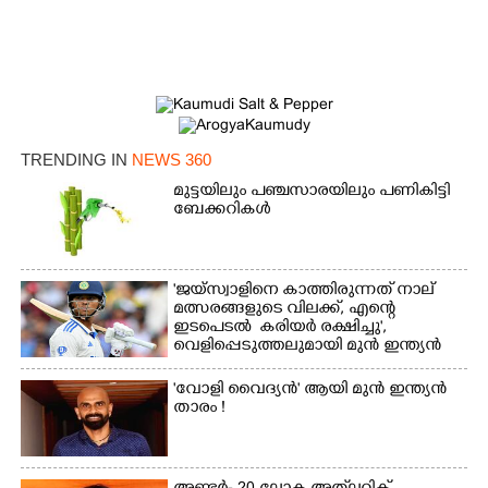
TRENDING IN
NEWS 360
മുട്ടയിലും പഞ്ചസാരയിലും പണികിട്ടി
ബേക്കറികൾ
'ജയ്സ്വാളിനെ കാത്തിരുന്നത് നാല്
മത്സരങ്ങളുടെ വിലക്ക്, എന്റെ
ഇടപെടൽ കരിയർ രക്ഷിച്ചു',​
വെളിപ്പെടുത്തലുമായി മുൻ ഇന്ത്യൻ
ക്യാപ്‌ടൻ
'വോളി വൈദ്യൻ' ആയി മുൻ ഇന്ത്യൻ
താരം !