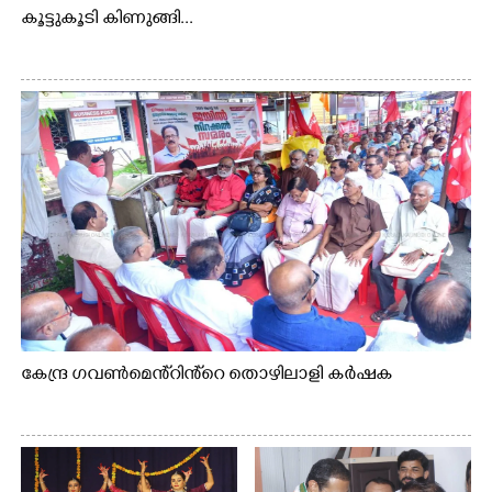
കൂട്ടുകൂടി കിണുങ്ങി...
കേന്ദ്ര ഗവൺമെൻ്റിൻ്റെ തൊഴിലാളി കർഷക