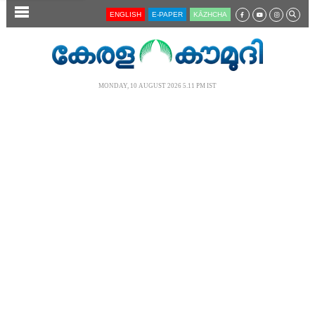
SECTIONS
ENGLISH
E-PAPER
KĀZHCHA
HOME
LATEST
MONDAY, 10 AUGUST 2026 5.11 PM IST
AUDIO
NOTIFIED NEWS
POLL
KERALA
LOCAL
NEWS 360
CASE DIARY