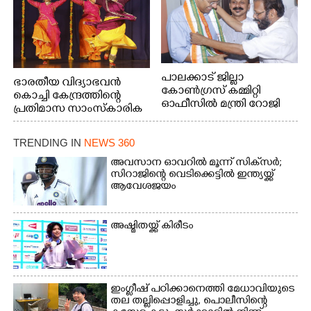
പാലക്കാട് ജില്ലാ
ഭാരതീയ വിദ്യാഭവൻ
കോൺഗ്രസ് കമ്മിറ്റി
കൊച്ചി കേന്ദ്രത്തിന്റെ
ഓഫീസിൽ മന്ത്രി റോജി
പ്രതിമാസ സാംസ്കാരിക
എം ജോണിന്
പരിപാടിയുടെ ഭാഗമായി
ടി.ഡി റോഡിലെ ഭാരതീയ
TRENDING IN
NEWS 360
വിദ്യാഭവൻ സർദാർ
പട്ടേൽ സഭാഗൃഹത്തിൽ
അവസാന ഓവറിൽ മൂന്ന് സിക്‌സർ;
എം. അക്ഷതയുടെ
സിറാജിന്റെ വെടിക്കെട്ടിൽ ഇന്ത്യയ്ക്ക്
ആവേശജയം
നേതൃത്വത്തിൽ
അവതരിപ്പിച്ച ലയ നമൻ
കഥക് നൃത്തത്തിൽ നിന്ന്
അഷ്മിതയ്ക്ക് കിരീടം
ഇംഗ്ളീഷ് പഠിക്കാനെത്തി മേധാവിയുടെ
തല തല്ലിപ്പൊളിച്ചു, പൊലീസിന്റെ