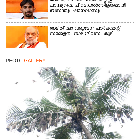
അണ്ടർ- 20 ലോക അത്‌ലറ്റിക്സ്
ചാമ്പ്യൻഷിപ്പ് മെഡൽത്തിളക്കമായി
ബസന്തും ഷാനവാസും
അമിത് ഷാ വരുമോ?​ പാർലമെന്റ്
സമ്മേളനം നാലുദിവസം കൂടി
PHOTO
GALLERY