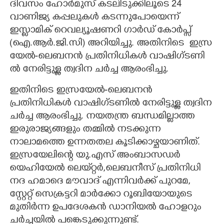
ദിവസം ഹോർമുസ് കടലിടുക്കിലൂടെ 24
വാണിജ്യ കപ്പലുകൾ കടന്നുപോയെന്ന്
ഇസ്ലാമിക് റെവല്യൂഷണറി ഗാർഡ് കോർപ്സ്
(ഐ.ആർ.ജി.സി) അറിയിച്ചു.​ അതിനിടെ ​ ഇ​സ്ര​
യേ​ൽ​-​ലെ​ബ​ന​ൻ​ ​പ്ര​തി​നി​ധി​ക​ൾ​ ​വാ​ഷി​ഗ്ട​ണി​
ൽ​ ​നേ​രി​ട്ടു​ള്ള​ ​ത്വ​ദി​ന​ ​ച​ർ​ച്ച​ ​ആ​രം​ഭി​ച്ചു.​ ​
ഇതിനിടെ ഇസ്രയേൽ-ലെബനൻ
പ്രതിനിധികൾ വാഷിഗ്ടണിൽ നേരിട്ടുള്ള ത്വദിന
ചർച്ച ആരംഭിച്ചു. നയതന്ത്ര ബന്ധമില്ലാത്ത
ഇരുരാജ്യങ്ങളും തമ്മിൽ നടക്കുന്ന
നാലാമത്തെ ഉന്നതതല കൂടിക്കാഴ്ചയാണിത്.
ഇസ്രയേലിന്റെ യു.എസ് അംബാസഡർ
യെഹിയേൽ ലെയ്‌റ്റർ,ലെബനീസ് പ്രതിനിധി
നദ ഹമാദെ മൗവാദ് എന്നിവർക്ക് പുറമേ,
സ്റ്റേറ്റ് സെക്രട്ടറി മാർക്കോ റൂബിയോയുടെ
മുതിർന്ന ഉപദേശകൻ ഡാനിയൽ ഹോളറും
ചർച്ചയിൽ പങ്കെടുക്കുന്നുണ്ട്.