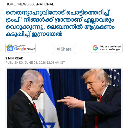
HOME /
NEWS 360 /
NATIONAL
CINEMA
നെതന്യാഹുവിനോട് പൊട്ടിത്തെറിച്ച്
ട്രംപ് ' നിങ്ങൾക്ക് ഭ്രാന്താണ് എല്ലാവരും
OPINION
വെറുക്കുന്നു', ലെബനനിൽ ആക്രമണം
കടുപ്പിച്ച് ഇസ്രയേൽ
PHOTOS
Share
LIFESTYLE
2 MIN READ
PUBLISHED: JUNE 03, 2026 12:08 AM IST
SPIRITUAL
INFO+
ART
ASTRO