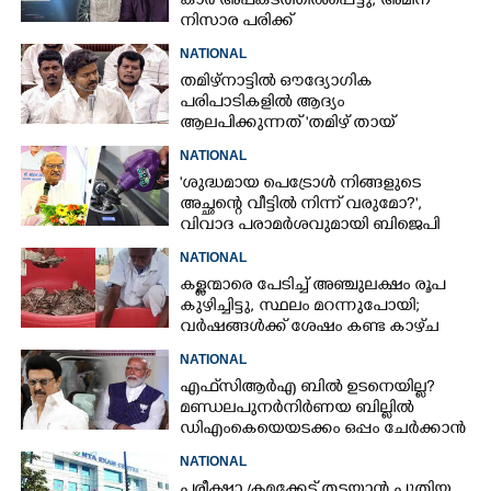
കാർ അപകടത്തിൽപ്പെട്ടു; അമീന്
നിസാര പരിക്ക്
NATIONAL
തമിഴ്നാട്ടിൽ ഔദ്യോഗിക
പരിപാടികളിൽ ആദ്യം
ആലപിക്കുന്നത് 'തമിഴ് തായ്‌
വാഴ്ത്ത്‌'; പ്രമേയം പാസാക്കി
NATIONAL
നിയമസഭ
'ശുദ്ധമായ പെട്രോൾ നിങ്ങളുടെ
അച്ഛന്റെ വീട്ടിൽ നിന്ന് വരുമോ?',
വിവാദ പരാമർശവുമായി ബിജെപി
എംപി
NATIONAL
കള്ളന്മാരെ പേടിച്ച് അഞ്ചുലക്ഷം രൂപ
കുഴിച്ചിട്ടു, സ്ഥലം മറന്നുപോയി;
വർഷങ്ങൾക്ക് ശേഷം കണ്ട കാഴ്‌ച
NATIONAL
എഫ്‌സിആർഎ ബിൽ ഉടനെയില്ല?
മണ്ഡലപുനർനിർണയ ബില്ലിൽ
ഡിഎംകെയെയടക്കം ഒപ്പം ചേർക്കാൻ
ശ്രമവുമായി കേന്ദ്രം
NATIONAL
പരീക്ഷാ ക്രമക്കേട് തടയാൻ പുതിയ