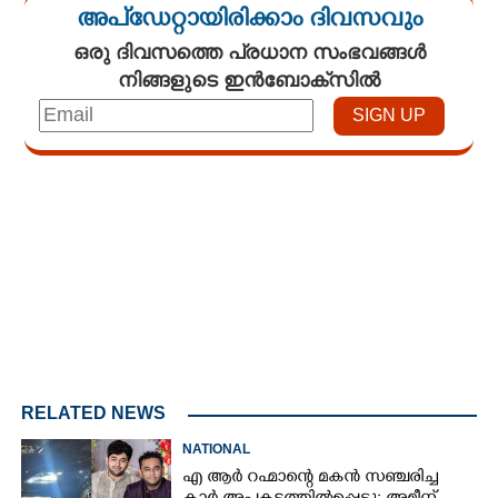
അപ്ഡേറ്റായിരിക്കാം ദിവസവും
ഒരു ദിവസത്തെ പ്രധാന സംഭവങ്ങൾ
നിങ്ങളുടെ ഇൻബോക്സിൽ
Loaded
:
3.34%
/
Mute
RELATED NEWS
NATIONAL
എ ആർ റഹ്മാന്റെ മകൻ സഞ്ചരിച്ച