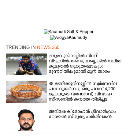
TRENDING IN
NEWS 360
'ബുംറ ക്രിക്കറ്റിൽ നിന്ന്
വിട്ടുനിൽക്കണം, ഇല്ലെങ്കിൽ സ്ഥിതി
കൂടുതൽ ഗുരുതരമാകും';
മുന്നറിയിപ്പുമായി മുൻ താരം
48 മണിക്കൂറിനുള്ളിൽ സ്വർണവില
പറന്നുയർന്നു; ഒരു പവന് 4,200
രൂപയുടെ വർദ്ധനവ്, വിവാഹ
സീസണിൽ കനത്ത തിരിച്ചടി
അഭിഷേക് മോഹൻ ട്രിവാൻഡ്രം
റോയൽ സ് മുഖ്യ പരിശീലകൻ