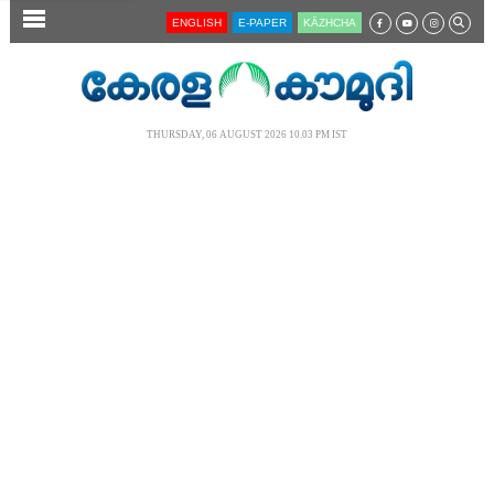
SECTIONS
ENGLISH
E-PAPER
KĀZHCHA
HOME
LATEST
THURSDAY, 06 AUGUST 2026 10.03 PM IST
AUDIO
NOTIFIED NEWS
POLL
KERALA
LOCAL
NEWS 360
CASE DIARY