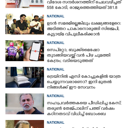
വിദേശ സന്ദർശനത്തിന് ചെലവഴിച്ചത്
558 കോടി, രാജ്യത്തെത്തിയത് 381.8
ബില്യൺ ഡോളറിന്റെ നിക്ഷേപം
NATIONAL
ഉടൻ സമരമില്ലെങ്കിലും ലക്ഷ്യങ്ങളേറെ:
അടിത്തറ പാകാനൊരുങ്ങി സിജെപി,​
കൂട്ടായ്മ വിപുലീകരിക്കാൻ
ക്യാമ്പയിൻ
NATIONAL
സെപ്‌‌റ്റോ, ബുക്ക്‌മൈഷോ
തുടങ്ങിയവയ്ക്ക് വൻ പിഴ ചുമത്തി
കേന്ദ്രം; വടിയെടുത്തത്
സാധാരണക്കാ‌ർ നേരിടുന്ന
NATIONAL
പ്രശ്‌നത്തിന്
ട്രെയിനിൽ എസി കോച്ചുകളിൽ യാത്ര
ചെയ്യുന്നവരാണോ? ഇനി മുതൽ
നിങ്ങൾക്ക് ഈ സേവനം
സൗജന്യമായി ലഭിക്കും
NATIONAL
സഹപ്രവർത്തകയെ പീഡിപ്പിച്ച കേസ്;
തരുൺ തേജ്‌പാലിന് പത്ത് വർഷം
കഠിനതടവ് വിധിച്ച് ബോംബെ
ഹൈക്കോടതി
NATIONAL