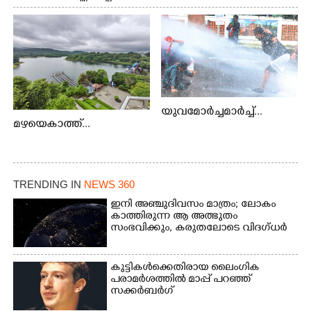
യുവമോർച്ചമാർച്ച്...
മഴയെകാത്ത്...
TRENDING IN
NEWS 360
ഇനി അഞ്ചുദിവസം മാത്രം; ലോകം
കാത്തിരുന്ന ആ അത്ഭുതം
സംഭവിക്കും, കരുതലോടെ വിദഗ്ധർ
കുട്ടികൾക്കെതിരായ ലൈംഗിക
പരാമർശത്തിൽ മാപ്പ് പറഞ്ഞ്
സക്കർബർഗ്