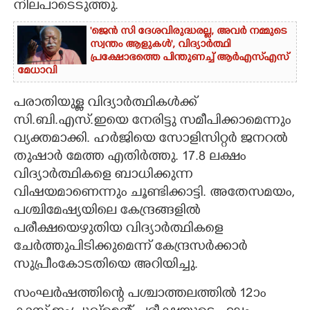
നിലപാടെടുത്തു.
'ജെൻ സി ദേശവിരുദ്ധരല്ല, അവർ നമ്മുടെ
സ്വന്തം ആളുകൾ', വിദ്യാർത്ഥി
പ്രക്ഷോഭത്തെ പിന്തുണച്ച് ആർഎസ്‌എസ്
മേധാവി
പരാതിയുള്ള വിദ്യാർത്ഥികൾക്ക്
സി.ബി.എസ്.ഇയെ നേരിട്ടു സമീപിക്കാമെന്നും
വ്യക്തമാക്കി. ഹർജിയെ സോളിസിറ്റർ ജനറൽ
തുഷാർ മേത്ത എതിർത്തു. 17.8 ലക്ഷം
വിദ്യാർത്ഥികളെ ബാധിക്കുന്ന
വിഷയമാണെന്നും ചൂണ്ടിക്കാട്ടി. അതേസമയം,
പശ്ചിമേഷ്യയിലെ കേന്ദ്രങ്ങളിൽ
പരീക്ഷയെഴുതിയ വിദ്യാർത്ഥികളെ
ചേർത്തുപിടിക്കുമെന്ന് കേന്ദ്രസർക്കാർ
സുപ്രീംകോടതിയെ അറിയിച്ചു.
സംഘർഷത്തിന്റെ പശ്ചാത്തലത്തിൽ 12ാം