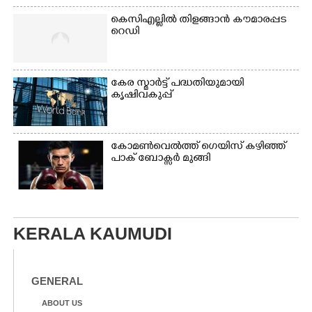
കെസിഎല്ലിൽ തിളങ്ങാൻ കൗമാരപ്പട
റെഡി
കേര സ്മാർട്ട് പദ്ധതിയുമായി
കൃഷിവകുപ്പ്
കോമൺവെൽത്ത് ഗെയിസ് കഴിഞ്ഞ്
പാക് ബോക്സർ മുങ്ങി
KERALA KAUMUDI
GENERAL
ABOUT US