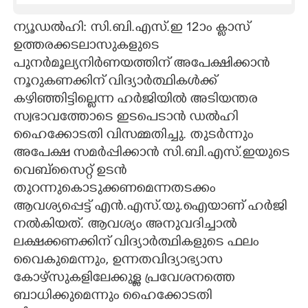
CARTOONS
ന്യൂഡൽഹി: സി.ബി.എസ്.ഇ 12ാം ക്ലാസ്
ഉത്തരക്കടലാസുകളുടെ
പുനർമൂല്യനിർണയത്തിന് അപേക്ഷിക്കാൻ
LITERATURE
നൂറുകണക്കിന് വിദ്യാർത്ഥികൾക്ക്
കഴിഞ്ഞിട്ടില്ലെന്ന ഹർജിയിൽ അടിയന്തര
ZOOM
സ്വഭാവത്തോടെ ഇടപെടാൻ ഡൽഹി
ഹൈക്കോടതി വിസമ്മതിച്ചു. തുടർന്നും
CONTACT US
അപേക്ഷ സമർപ്പിക്കാൻ സി.ബി.എസ്.ഇയുടെ
വെബ്സൈറ്റ് ഉടൻ
തുറന്നുകൊടുക്കണമെന്നതടക്കം
ആവശ്യപ്പെട്ട് എൻ.എസ്.യു.ഐയാണ് ഹർജി
നൽകിയത്. ആവശ്യം അനുവദിച്ചാൽ
ലക്ഷക്കണക്കിന് വിദ്യാർത്ഥികളുടെ ഫലം
വൈകുമെന്നും, ഉന്നതവിദ്യാഭ്യാസ
കോഴ്സുകളിലേക്കുള്ള പ്രവേശനത്തെ
ബാധിക്കുമെന്നും ഹൈക്കോടതി