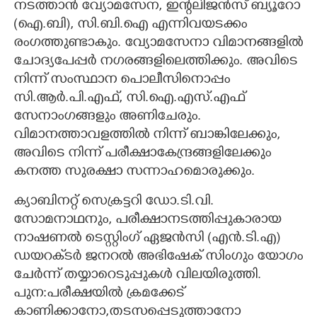
നടത്താൻ വ്യോമസേന, ഇന്റലിജൻസ് ബ്യൂറോ
(ഐ.ബി), സി.ബി.ഐ എന്നിവയടക്കം
രംഗത്തുണ്ടാകും. വ്യോമസേനാ വിമാനങ്ങളിൽ
ചോദ്യപേപ്പ‌ർ നഗരങ്ങളിലെത്തിക്കും. അവിടെ
നിന്ന് സംസ്ഥാന പൊലീസിനൊപ്പം
സി.ആർ.പി.എഫ്, സി.ഐ.എസ്.എഫ്
സേനാംഗങ്ങളും അണിചേരും.
വിമാനത്താവളത്തിൽ നിന്ന് ബാങ്കിലേക്കും,
അവിടെ നിന്ന് പരീക്ഷാകേന്ദ്രങ്ങളിലേക്കും
കനത്ത സുരക്ഷാ സന്നാഹമൊരുക്കും.
ക്യാബിനറ്റ് സെക്രട്ടറി ഡോ.ടി.വി.
സോമനാഥനും, പരീക്ഷാനടത്തിപ്പുകാരായ
നാഷണൽ ടെസ്റ്റിംഗ് ഏജൻസി (എൻ.ടി.എ)
ഡയറക്‌ടർ ജനറൽ അഭിഷേക് സിംഗും യോഗം
ചേർന്ന് തയ്യാറെടുപ്പുകൾ വിലയിരുത്തി.
പുന:പരീക്ഷയിൽ ക്രമക്കേട്
കാണിക്കാനോ,തടസപ്പെടുത്താനോ