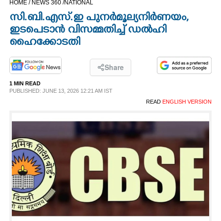
HOME /
NEWS 360 /
NATIONAL
CINEMA
സി.ബി.എസ്.ഇ പുനർമൂല്യനിർണയം,
ഇടപെടാൻ വിസമ്മതിച്ച് ഡൽഹി
OPINION
ഹൈക്കോടതി
PHOTOS
Share
1 MIN READ
PUBLISHED: JUNE 13, 2026 12:21 AM IST
LIFESTYLE
READ
ENGLISH VERSION
SPIRITUAL
INFO+
ART
ASTRO