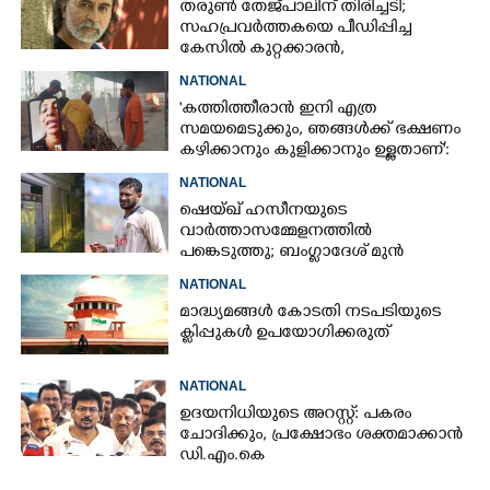
തരുൺ തേജ്പാലിന് തിരിച്ചടി;
സഹപ്രവർത്തകയെ പീഡിപ്പിച്ച
കേസിൽ കുറ്റക്കാരൻ,
വിചാരണക്കോടതി വിധി റദ്ദാക്കി
NATIONAL
'കത്തിത്തീരാൻ ഇനി എത്ര
സമയമെടുക്കും, ഞങ്ങൾക്ക് ഭക്ഷണം
കഴിക്കാനും കുളിക്കാനും ഉള്ളതാണ്':
അച്ഛന്റെ സംസ്കാരചടങ്ങിനിടെ
NATIONAL
മക്കൾ
ഷെയ്ഖ് ഹസീനയുടെ
വാർത്താസമ്മേളനത്തിൽ
പങ്കെടുത്തു; ബംഗ്ലാദേശ് മുൻ
ക്യാപ്റ്റന്റെ വീടിന് നേരെ പെട്രോൾ
NATIONAL
ബോംബേറ്
മാദ്ധ്യമങ്ങൾ കോടതി നടപടിയുടെ
ക്ലിപ്പുകൾ ഉപയോഗിക്കരുത്
NATIONAL
ഉദയനിധിയുടെ അറസ്റ്റ്: പകരം
ചോദിക്കും,​ പ്രക്ഷോഭം ശക്തമാക്കാൻ
ഡി.എം.കെ