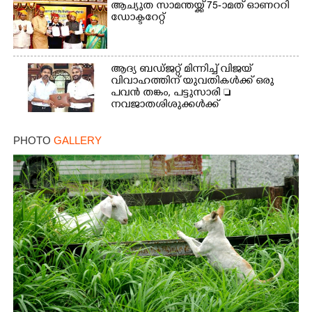
ആച്യുത സാമന്തയ്ക്ക് 75-ാമത് ഓണററി
ഡോക്ടറേറ്റ്
ആദ്യ ബഡ്ജറ്റ് മിന്നിച്ച് വിജയ്
വിവാഹത്തിന് യുവതികൾക്ക് ഒരു
പവൻ തങ്കം, പട്ടുസാരി 
നവജാതശിശുക്കൾക്ക്
സ്വർണമോതിരം  വിദ്യാർത്ഥികൾക്ക്
സൈക്കിൾ
PHOTO
GALLERY