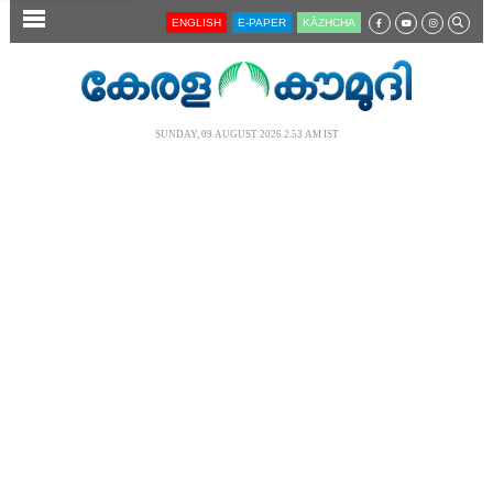
SECTIONS
ENGLISH
E-PAPER
KĀZHCHA
HOME
LATEST
SUNDAY, 09 AUGUST 2026 2.53 AM IST
AUDIO
NOTIFIED NEWS
POLL
KERALA
LOCAL
NEWS 360
CASE DIARY