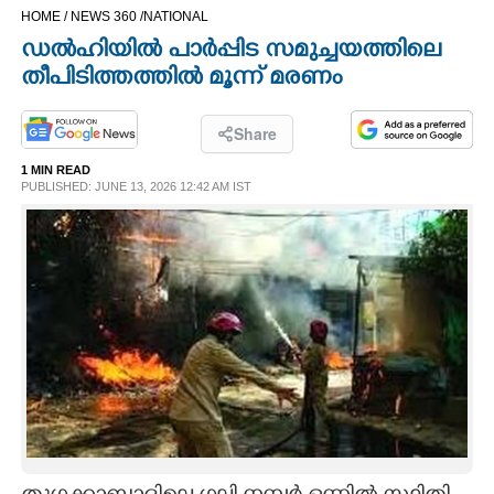
HOME /
NEWS 360 /
NATIONAL
CINEMA
ഡൽഹിയിൽ പാർപ്പിട സമുച്ചയത്തിലെ
തീപിടിത്തത്തിൽ മൂന്ന് മരണം
OPINION
Share
PHOTOS
1 MIN READ
PUBLISHED: JUNE 13, 2026 12:42 AM IST
LIFESTYLE
SPIRITUAL
INFO+
ART
ASTRO