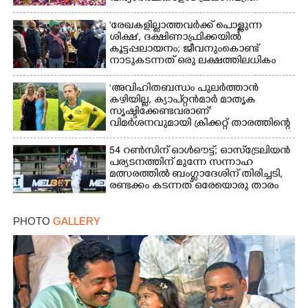
Share this link
'രേഖകളില്ലാത്തവർക്ക് പൊള്ളുന്ന
ശിക്ഷ', ദക്ഷിണാഫ്രിക്കയിൽ
കൂട്ടപ്പലായനം; ജീവനുംകൊണ്ട്
നാടുകടന്നത് ഒരു ലക്ഷത്തിലധികം
പേർ
‘അവിഹിതബന്ധം പുലർത്താൻ
Copy Link
കഴിയില്ല,​ ക്യാപ്റ്റൻമാർ മാതൃക
സൃഷ്ടിക്കേണ്ടവരാണ്'
വിമർശനവുമായി ക്രിക്കറ്റ് താരത്തിന്റെ
ഭാര്യ
54 റൺസിന് ഓൾഔട്ട്; ഓസ്‌ട്രേലിയൻ
പര്യടനത്തിന് മുന്നേ സന്നാഹ
മത്സരത്തിൽ ബംഗ്ലാദേശിന് തിരിച്ചടി,
രണ്ടക്കം കടന്നത് ഒരേയൊരു താരം
PHOTO
GALLERY