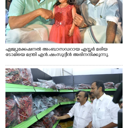
എജ്യുക്കേഷനൽ അംബാസഡറായ എസ്തർ മരിയ
ടോമിയെ മന്ത്രി എൻ.ഷംസുദ്ദീൻ അഭിനന്ദിക്കുന്നു.