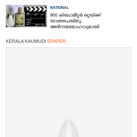
NATIONAL
900 കിലോമീറ്റർ ഒറ്റയ്‌ക്ക്
യാത്രചെ‌യ്‌തു,​
അഭിനയമോഹവുമായി
വീടുവിട്ടിറങ്ങിയ പതിനാറുകാരനെ
കണ്ടെത്തിയത് ഫിലിം സിറ്റിയിൽ
KERALA KAUMUDI
EPAPER