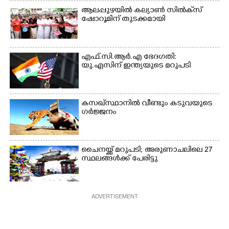
ആലപ്പുഴയിൽ കല്യാൺ സിൽക്‌സ്
ഷോറൂമിന് തുടക്കമായി
എഫ്.സി.ആർ.എ ഭേദഗതി:
യു.എസിന് ഇന്ത്യയുടെ മറുപടി
കസഖ്‌സ്ഥാനിൽ വീണ്ടും കടുവയുടെ
ഗർജ്ജനം
ചൈനയ്ക്ക് മറുപടി; അരുണാചലിലെ 27
സ്ഥലങ്ങൾക്ക് പേരിട്ടു
ADVERTISEMENT