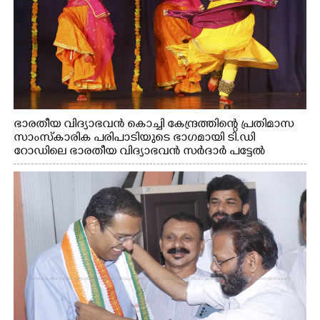
ഭാരതീയ വിദ്യാഭവൻ കൊച്ചി കേന്ദ്രത്തിന്റെ പ്രതിമാസ
സാംസ്കാരിക പരിപാടിയുടെ ഭാഗമായി ടി.ഡി
റോഡിലെ ഭാരതീയ വിദ്യാഭവൻ സർദാർ പട്ടേൽ
സഭാഗൃഹത്തിൽ എം. അക്ഷതയുടെ നേതൃത്വത്തിൽ
അവതരിപ്പിച്ച ലയ നമൻ കഥക് നൃത്തത്തിൽ നിന്ന്