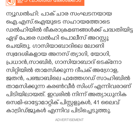
ഈ വാർത്ത കേൾക്കാം
CARTOONS
ന്യൂഡൽഹി: പാക് ചാര സംഘടനയായ
ഐ.എസ്‌.ഐയുടെ സഹായത്തോടെ
LITERATURE
ഡൽഹിയിൽ ഭീകരാക്രമണങ്ങൾക്ക് പദ്ധതിയിട്ട
ഏഴ് പേരെ ഡൽഹി പൊലീസ് അറസ്റ്റു
ചെയ്‌തു. ഗാസിയാബാദിലെ ലോണി
ZOOM
സ്വദേശികളായ അനസ് ത്യാഗി, യോഗി,
പ്രധാൻ,സാബിർ, ഗാസിയാബാദ് ടെക്‌നോ
CONTACT US
സിറ്റിയിൽ താമസിക്കുന്ന ദീപക് അഗ്രോള,
ജതൻ, പഞ്ചാബിലെ ഫത്തേഗഡ് സാഹിബിൽ
താമസിക്കുന്ന കരൺവീർ സിംഗ് എന്നിവരാണ്
പിടിയിലായത്. ഇവരിൽ നിന്ന് അത്യാധുനിക
സെമി-ഓട്ടോമാറ്റിക് പിസ്റ്റളുകൾ, 41 ലൈവ്
കാട്രിഡ്ജുകൾ എന്നിവ പിടിച്ചെടുത്തു.
ADVERTISEMENT