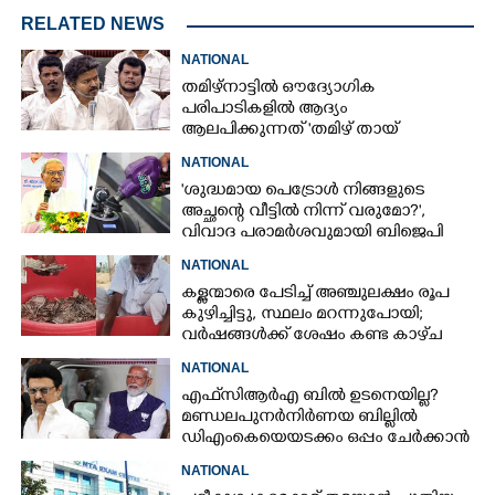
RELATED NEWS
NATIONAL
തമിഴ്നാട്ടിൽ ഔദ്യോഗിക
പരിപാടികളിൽ ആദ്യം
ആലപിക്കുന്നത് 'തമിഴ് തായ്‌
വാഴ്ത്ത്‌'; പ്രമേയം പാസാക്കി
NATIONAL
നിയമസഭ
'ശുദ്ധമായ പെട്രോൾ നിങ്ങളുടെ
അച്ഛന്റെ വീട്ടിൽ നിന്ന് വരുമോ?',
വിവാദ പരാമർശവുമായി ബിജെപി
എംപി
NATIONAL
കള്ളന്മാരെ പേടിച്ച് അഞ്ചുലക്ഷം രൂപ
കുഴിച്ചിട്ടു, സ്ഥലം മറന്നുപോയി;
വർഷങ്ങൾക്ക് ശേഷം കണ്ട കാഴ്‌ച
NATIONAL
എഫ്‌സിആർഎ ബിൽ ഉടനെയില്ല?
മണ്ഡലപുനർനിർണയ ബില്ലിൽ
ഡിഎംകെയെയടക്കം ഒപ്പം ചേർക്കാൻ
ശ്രമവുമായി കേന്ദ്രം
NATIONAL