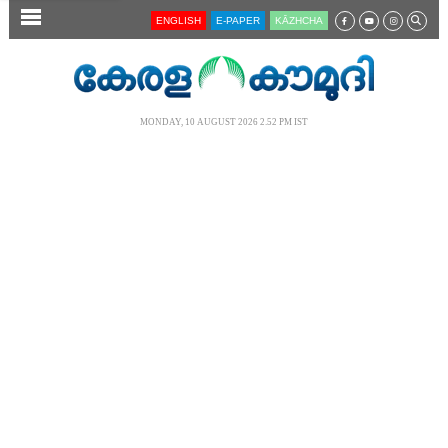
SECTIONS
ENGLISH
E-PAPER
KĀZHCHA
HOME
LATEST
MONDAY, 10 AUGUST 2026 2.52 PM IST
AUDIO
NOTIFIED NEWS
POLL
KERALA
LOCAL
NEWS 360
CASE DIARY