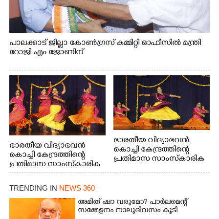
പാലക്കാട് ജില്ലാ കോൺഗ്രസ് കമ്മിറ്റി ഓഫീസിൽ മന്ത്രി
റോജി എം ജോണിന്
ഭാരതീയ വിദ്യാഭവൻ
ഭാരതീയ വിദ്യാഭവൻ
കൊച്ചി കേന്ദ്രത്തിന്റെ
കൊച്ചി കേന്ദ്രത്തിന്റെ
പ്രതിമാസ സാംസ്കാരിക
പ്രതിമാസ സാംസ്കാരിക
പരിപാടിയുടെ ഭാഗമായി
പരിപാടിയുടെ ഭാഗമായി
ടി.ഡി റോഡിലെ ഭാരതീയ
ടി.ഡി റോഡിലെ ഭാരതീയ
വിദ്യാഭവൻ സർദാർ
TRENDING IN
NEWS 360
വിദ്യാഭവൻ സർദാർ
പട്ടേൽ സഭാഗൃഹത്തിൽ
പട്ടേൽ സഭാഗൃഹത്തിൽ
അമിത് ഷാ വരുമോ?​ പാർലമെന്റ്
എം. അക്ഷതയുടെ
എം. അക്ഷതയുടെ
സമ്മേളനം നാലുദിവസം കൂടി
നേതൃത്വത്തിൽ