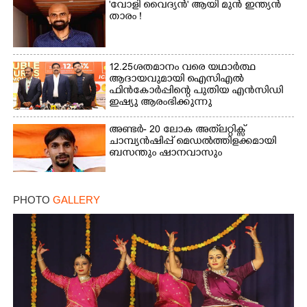
'വോളി വൈദ്യൻ' ആയി മുൻ ഇന്ത്യൻ
താരം !
12.25ശതമാനം വരെ യഥാർത്ഥ
ആദായവുമായി ഐസിഎൽ
ഫിൻകോർപ്പിന്റെ പുതിയ എൻസിഡി
ഇഷ്യു ആരംഭിക്കുന്നു
അണ്ടർ- 20 ലോക അത്‌ലറ്റിക്സ്
ചാമ്പ്യൻഷിപ്പ് മെഡൽത്തിളക്കമായി
ബസന്തും ഷാനവാസും
PHOTO
GALLERY