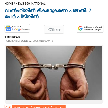
HOME /
NEWS 360 /
NATIONAL
CINEMA
ഡൽഹിയിൽ ഭീകരാക്രമണ പദ്ധതി: 7
പേർ പിടിയിൽ
OPINION
Share
PHOTOS
1 MIN READ
PUBLISHED: JUNE 17, 2026 01:56 AM IST
LIFESTYLE
SPIRITUAL
INFO+
ART
ASTRO