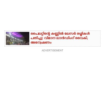
പൈലറ്റിന്റെ കണ്ണിൽ ലേസർ രശ്മികൾ
പതിച്ചു: വിമാന ലാൻഡിംഗ് വൈകി,
അന്വേഷണം
ADVERTISEMENT