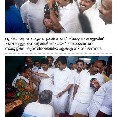
ദുരിതാശ്വാസ ക്യാമ്പുകൾ സന്ദർശിക്കുന്ന വേളയിൽ
ചമ്പക്കുളം സെന്റ് മേരീസ് ഹയർ സെക്കൻഡറി
സ്കൂളിലെ ക്യാമ്പിലെത്തിയ എ.ഐ.സി.സി ജനറൽ
സെക്രട്ടറി കെ.സി വേണുഗോപാൽ എം.പി കുരുന്നിനെ
എടുത്ത് ലാളിച്ചപ്പോൾ. സഹകരണ-എക്സൈസ്
വകുപ്പ് മന്ത്രി എം. ലിജു, കൃഷിവകുപ്പ് മന്ത്രി ടി. സിദ്ദിഖ്,
റെജി ചെറിയാൻ എം. എൽ. എ എന്നിവർ സമീപം