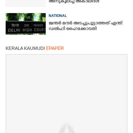
അനുകൂലിച്ച് അകാലിദൾ
NATIONAL
ജന്ത‌‌ർ മന്ദർ അടച്ചുപൂട്ടാത്തത് എന്ത്:
ഡൽഹി ഹൈക്കോടതി
KERALA KAUMUDI
EPAPER
×
Share this link