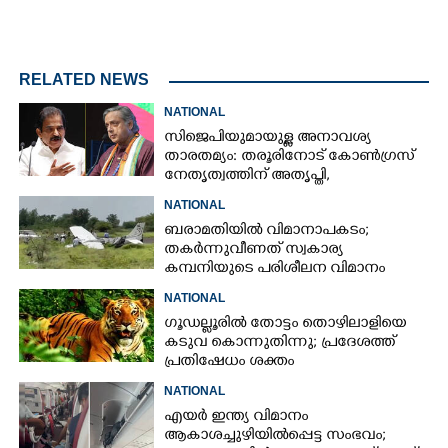
RELATED NEWS
NATIONAL
സിജെപിയുമായുള്ള അനാവശ്യ
താരതമ്യം: തരൂരിനോട് കോൺഗ്രസ്
നേതൃത്വത്തിന് അതൃപ്തി,
താക്കീതുമായി കെസി
NATIONAL
വേണുഗോപാൽ
ബരാമതിയിൽ വിമാനാപകടം;
തകർന്നുവീണത് സ്വകാര്യ
കമ്പനിയുടെ പരിശീലന വിമാനം
NATIONAL
ഗൂഡല്ലൂരിൽ തോട്ടം തൊഴിലാളിയെ
കടുവ കൊന്നുതിന്നു; പ്രദേശത്ത്
പ്രതിഷേധം ശക്തം
NATIONAL
എയർ ഇന്ത്യ വിമാനം
ആകാശച്ചുഴിയിൽപ്പെട്ട സംഭവം;