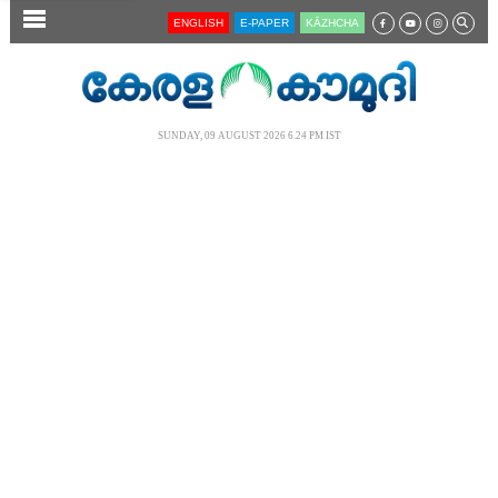
SECTIONS
ENGLISH
E-PAPER
KĀZHCHA
HOME
LATEST
SUNDAY, 09 AUGUST 2026 6.24 PM IST
AUDIO
NOTIFIED NEWS
POLL
KERALA
LOCAL
NEWS 360
CASE DIARY