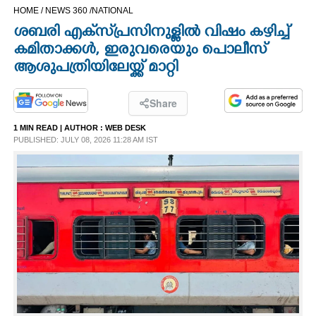
HOME /
NEWS 360 /
NATIONAL
CINEMA
ശബരി എക്‌സ്‌പ്രസിനുള്ളിൽ വിഷം കഴിച്ച്
കമിതാക്കൾ, ഇരുവരെയും പൊലീസ്
OPINION
ആശുപത്രിയിലേയ്ക്ക് മാറ്റി
PHOTOS
Share
1 MIN READ
| AUTHOR :
WEB DESK
LIFESTYLE
PUBLISHED: JULY 08, 2026 11:28 AM IST
SPIRITUAL
INFO+
ART
ASTRO