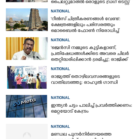
പൈലറ്റുമാരിൽ ഒരാളുടെ ഡ്രഗ് ടെസ്റ്റ്
ഫലം പോസിറ്റീവ്
NATIONAL
'റീൽസ് ചിത്രീകരണങ്ങൾ വേണ്ട':
ക്ഷേത്രങ്ങളിലും പരിസരത്തും
മൊബൈൽ ഫോൺ നിരോധിച്ച്
തമിഴ്നാട് സർക്കാർ
NATIONAL
'ജെൻസി നമ്മുടെ കുട്ടികളാണ്,
പ്രതിഷേധങ്ങൾക്കിടെ അവരെ ചിലർ
തെറ്റിദ്ധരിപ്പിക്കാൻ ശ്രമിച്ചു'; രാജിക്ക്
ശേഷം ആദ്യമായി പ്രതികരിച്ച്
NATIONAL
ധർമ്മേന്ദ്ര പ്രധാൻ
രാജ്യത്ത് തൊഴിലവസരങ്ങളുടെ
വാതിലടഞ്ഞു: രാഹുൽ ഗാന്ധി
NATIONAL
ഇന്ത്യൻ ചട്ടം പാലിച്ച് പ്രവർത്തിക്കണം:
മെറ്റയോട് കേന്ദ്രം
NATIONAL
മണ്ഡല പുനർനിർണയത്തെ