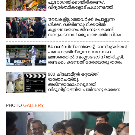
പുരോഗതിക്കായിരിക്കണം',​
വിദ്യാർത്ഥികളോട് പ്രധാനമന്ത്രി
'രേഖകളില്ലാത്തവർക്ക് പൊള്ളുന്ന
ശിക്ഷ', ദക്ഷിണാഫ്രിക്കയിൽ
കൂട്ടപ്പലായനം; ജീവനുംകൊണ്ട്
നാടുകടന്നത് ഒരു ലക്ഷത്തിലധികം
പേർ
54 റൺസിന് ഓൾഔട്ട്; ഓസ്‌ട്രേലിയൻ
പര്യടനത്തിന് മുന്നേ സന്നാഹ
മത്സരത്തിൽ ബംഗ്ലാദേശിന് തിരിച്ചടി,
രണ്ടക്കം കടന്നത് ഒരേയൊരു താരം
900 കിലോമീറ്റർ ഒറ്റയ്‌ക്ക്
യാത്രചെ‌യ്‌തു,​
അഭിനയമോഹവുമായി
വീടുവിട്ടിറങ്ങിയ പതിനാറുകാരനെ
കണ്ടെത്തിയത് ഫിലിം സിറ്റിയിൽ
PHOTO
GALLERY