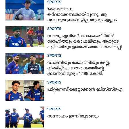
SPORTS
'വൈഭവിനെ
ഒഴിവാക്കേണ്ടതായിരുന്നു,​ ആ
യോഗ്യത ഇപ്പോഴില്ല, ആദ്യം എല്ലാം
പഠിക്കട്ടെ'; നിർദേശവുമായി മുൻ
SPORTS
ക്രിക്കറ്റ് താരം
സഞ്ജു എവിടെ? ലോകകപ്പ് ടീമിൽ
രോഹിത്തും കൊഹ്‌ലിയും, ആരുടെ
പട്ടികയിലും ഉൾപ്പെടാതെ വിജയശില്പി
SPORTS
ധോണിയും കൊഹ്‌ലിയും അല്ല;
വിരമിച്ചിട്ടും ഈ താരത്തിന്റെ
ബ്രാൻഡ് മൂല്യം 1,189 കോടി,
ക്രിക്കറ്റിന്റെ രാജാവ്‌
SPORTS
ഫിറ്റ്നെസ് ടൈറ്റാക്കാൻ ബിസിസിഐ
SPORTS
സന്നാഹം ഇന്ന് തുടങ്ങും