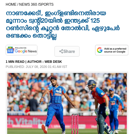
HOME /
NEWS 360 /
SPORTS
CINEMA
നാണക്കേട്!, ഇംഗ്‌ളണ്ടിനെതിരായ
മൂന്നാം ട്വന്റി20യിൽ ഇന്ത്യക്ക് 125
OPINION
റൺസിന്റെ കൂറ്റൻ തോൽവി, ഏഴുപേർ
രണ്ടക്കം തൊട്ടില്ല
PHOTOS
Share
LIFESTYLE
1 MIN READ
| AUTHOR :
WEB DESK
PUBLISHED: JULY 08, 2026 01:41 AM IST
SPIRITUAL
INFO+
ART
ASTRO