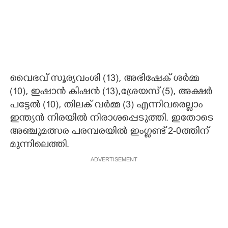
വൈഭവ് സൂര്യവംശി (13), അഭിഷേക് ശർമ്മ
(10), ഇഷാൻ കിഷൻ (13),ശ്രേയസ് (5), അക്ഷർ
പട്ടേൽ (10), തിലക് വർമ്മ (3) എന്നിവരെല്ലാം
ഇന്ത്യൻ നിരയിൽ നിരാശപ്പെടുത്തി. ഇതോടെ
അഞ്ചുമത്സര പരമ്പരയിൽ ഇംഗ്ളണ്ട് 2-0ത്തിന്
മുന്നിലെത്തി.
ADVERTISEMENT