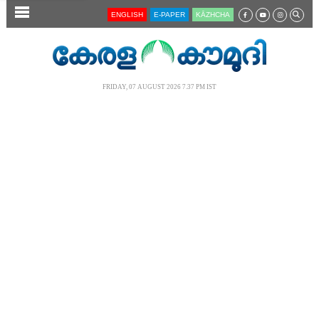
SECTIONS
ENGLISH
E-PAPER
KĀZHCHA
HOME
LATEST
FRIDAY, 07 AUGUST 2026 7.37 PM IST
AUDIO
NOTIFIED NEWS
POLL
KERALA
LOCAL
NEWS 360
CASE DIARY