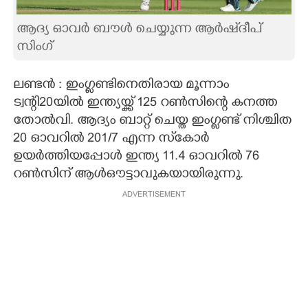
CARTOONS
ആദ്യ ഓവർ ബൗൾ ചെയ്യുന്ന ആർഷ്‌ദീപ്
സിംഗ്
LITERATURE
ലണ്ടൻ : ഇംഗ്ളണ്ടിനെതിരായ മൂന്നാം
ട്വന്റി20യിൽ ഇന്ത്യയ്ക്ക് 125 റൺസിന്റെ കനത്ത
ZOOM
തോൽവി. ആദ്യം ബാറ്റ് ചെയ്ത ഇംഗ്ളണ്ട് നിശ്ചിത
20 ഓവറിൽ 201/7 എന്ന സ്‌കോർ
CONTACT US
ഉയർത്തിയപ്പോൾ ഇന്ത്യ 11.4 ഓവറിൽ 76
റൺസിന് ആൾഔട്ടാവുകയായിരുന്നു.
ADVERTISEMENT