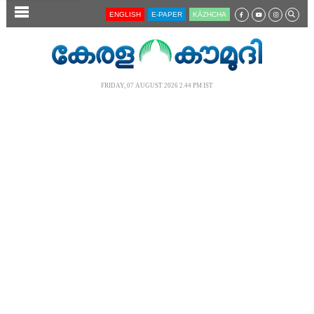
SECTIONS
ENGLISH
E-PAPER
KĀZHCHA
HOME
LATEST
FRIDAY, 07 AUGUST 2026 2.44 PM IST
AUDIO
NOTIFIED NEWS
POLL
KERALA
LOCAL
NEWS 360
CASE DIARY