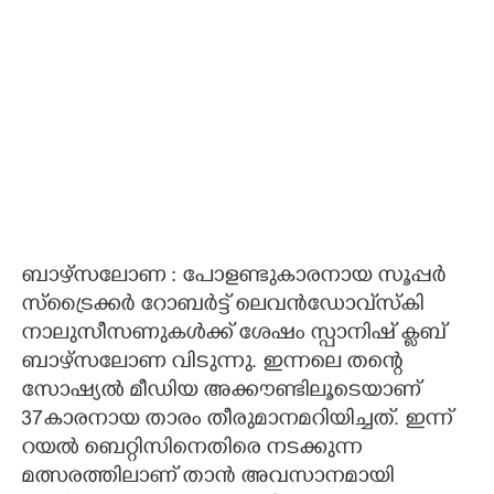
ബാഴ്സലോണ : പോളണ്ടുകാരനായ സൂപ്പർ
സ്ട്രൈക്കർ റോബർട്ട് ലെവൻഡോവ്‌സ്കി
നാലുസീസണുകൾക്ക് ശേഷം സ്പാനിഷ് ക്ളബ്
ബാഴ്സലോണ വിടുന്നു. ഇന്നലെ തന്റെ
സോഷ്യൽ മീഡിയ അക്കൗണ്ടിലൂടെയാണ്
37കാരനായ താരം തീരുമാനമറിയിച്ചത്. ഇന്ന്
റയൽ ബെറ്റിസിനെതിരെ നടക്കുന്ന
മത്സരത്തിലാണ് താൻ അവസാനമായി