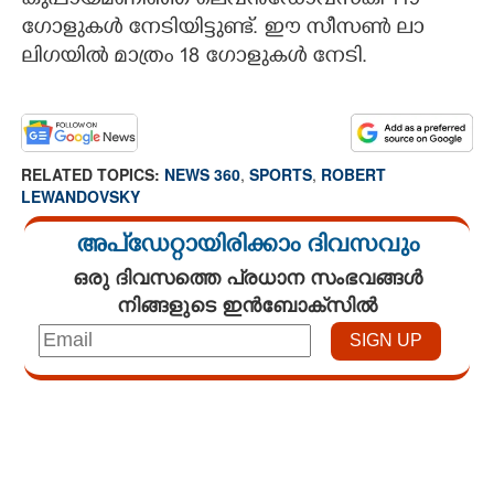
കുപ്പായമണിഞ്ഞ ലെവൻഡോവ്സ്കി 119
ഗോളുകൾ നേടിയിട്ടുണ്ട്. ഈ സീസൺ ലാ
ലിഗയിൽ മാത്രം 18 ഗോളുകൾ നേടി.
RELATED TOPICS:
NEWS 360
,
SPORTS
,
ROBERT
LEWANDOVSKY
അപ്ഡേറ്റായിരിക്കാം ദിവസവും
ഒരു ദിവസത്തെ പ്രധാന സംഭവങ്ങൾ
നിങ്ങളുടെ ഇൻബോക്സിൽ
Loaded
:
3.34%
/
Unmute