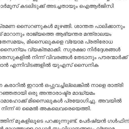
ോർമൂസ് കടലിടുക്ക് അടച്ചതായും ഐആർജിസി
രമണ സൈറണുകൾ മുഴങ്ങി. ശാന്തത പാലിക്കാനും
ക് മാറാനും രാജ്യത്തെ ആഭ്യന്തര മന്ത്രാലയം
്. അതേസമയം, മിസൈലുകളെ വ്യോമ പ്രതിരോധ
 സൈന്യം വ്യക്തമാക്കി. സുരക്ഷാ നിർദ്ദേശങ്ങൾ
ുകളിൽ നിന്ന് വിവരങ്ങൾ തേടാനും പൗരന്മാർക്ക്
ോർദാൻ എന്നിവിടങ്ങളിൽ യുഎസ് സൈനിക
 കരാറിൽ ഇറാൻ ഒപ്പുവച്ചില്ലെങ്കിൽ നാളെ രാത്രി
പറഞ്ഞതായി ഒരു അന്താരാഷ്ട്ര മാദ്ധ്യമം
9 ടോമാഹോക്ക് മിസൈലുകൾ പ്രയോഗിച്ചു. അവയിൽ
ൽ നിന്ന് 40 മൈൽ അകലെവരെയെത്തി.
ിന് മുകളിലൂടെ പറക്കുന്നുണ്ട്. പേർഷ്യൻ ഗൾഫിന
ാറൻ ഭാഗത്തുള്ള റഡാർ സംവിധാനങ്ങളും വ്യോമ