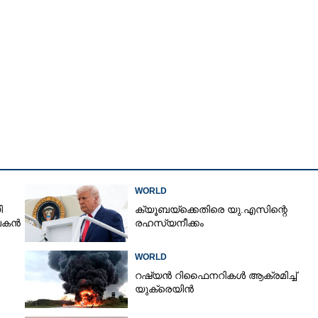
Copy Link
മിസൈൽ മഴ; യുദ്ധം
നും അമേരിക്കയും,
ശ്ചിമേഷ്യ
WORLD
ി
ക്യൂബയ്‌ക്കെതിരെ യു.എസിന്റെ
ാപകൻ
രഹസ്യനീക്കം
WORLD
റഷ്യൻ റിഫൈനറികൾ ആക്രമിച്ച്
യുക്രെയിൻ