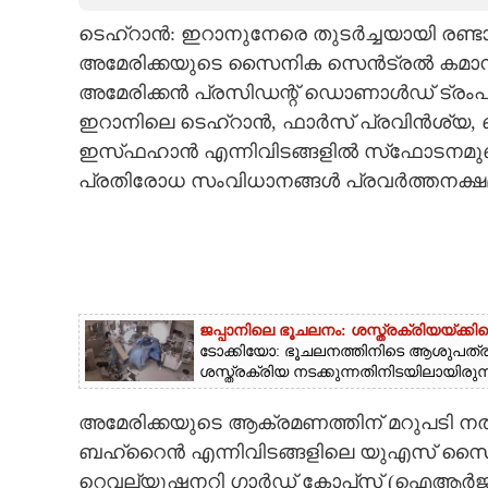
ടെഹ്‌റാൻ: ഇറാനുനേരെ തുടർച്ചയായി രണ്
CARTOONS
അമേരിക്കയുടെ സൈനിക സെൻട്രൽ കമാൻഡ്.
അമേരിക്കൻ പ്രസിഡന്റ് ഡൊണാൾഡ് ട്രംപ് മ
LITERATURE
ഇറാനിലെ ടെഹ്‌റാൻ, ഫാർസ് പ്രവിൻശ്യ, ബന്
ഇസ്‌‌ഫഹാൻ എന്നിവിടങ്ങളിൽ സ്‌ഫോടനമു
ZOOM
പ്രതിരോധ സംവിധാനങ്ങൾ പ്രവർത്തനക്ഷ
CONTACT US
ജപ്പാനിലെ ഭൂചലനം: ശസ്ത്രക്രിയ‌യ്‌ക്ക
ടോക്കിയോ: ഭൂചലനത്തിനിടെ ആശുപത്രിയ
ശസ്ത്രക്രിയ നടക്കുന്നതിനിടയിലായിരുന്
അമേരിക്കയുടെ ആക്രമണത്തിന് മറുപടി നൽക
ബഹ്‌റൈൻ എന്നിവിടങ്ങളിലെ യുഎസ് സൈനിക
റെവല്യൂഷനറി ഗാർഡ് കോപ്‌സ് (ഐആർജിസി) 