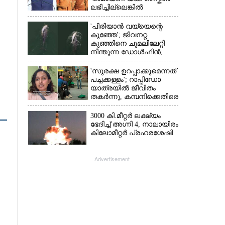
ലഭിച്ചില്ലെങ്കിൽ
നിരാശനാകുമെന്ന്
ദേവേന്ദ്ര ഫഡ്നാവിസ്
'പിരിയാൻ വയ്യെന്റെ
കുഞ്ഞേ'; ജീവനറ്റ
കുഞ്ഞിനെ ചുമലിലേറ്റി
നീന്തുന്ന ഡോൾഫിൻ;
കടലിലെ വൈകാരിക
നിമിഷങ്ങൾ
'സുരക്ഷ ഉറപ്പാക്കുമെന്നത്
പച്ചക്കള്ളം'; റാപ്പിഡോ
യാത്രയിൽ ജീവിതം
തകർന്നു, കമ്പനിക്കെതിരെ
പരാതിയുമായി യുവതി
3000 കി.മീറ്റർ ലക്ഷ്യം
ഭേദിച്ച് അഗ്നി 4, നാലായിരം
കിലോമീറ്റർ പ്രഹരശേഷി
Advertisement