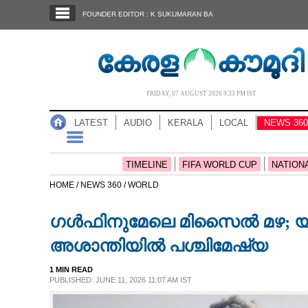
SECTIONS
FOUNDER EDITOR : K SUKUMARAN BA
HOME
LATEST
AUDIO
FRIDAY, 07 AUGUST 2026 9.33 PM IST
NOTIFIED NEWS
LATEST
AUDIO
KERALA
LOCAL
NEWS 360
POLL
KERALA
TIMELINE
FIFA WORLD CUP
NATION
HOME /
NEWS 360 /
WORLD
LOCAL
ഗൾഫിനുമേലെ മിസൈൽ മഴ; യുദ്ധം
NEWS 360
അശാന്തിയിൽ പശ്ചിമേഷ്യ
1 MIN READ
CASE DIARY
PUBLISHED: JUNE 11, 2026 11:07 AM IST