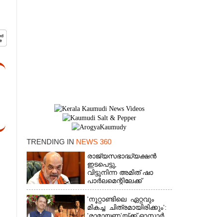
TRENDING IN
NEWS 360
×
രാജ്യസഭാദ്ധ്യക്ഷൻ
ഇടപെട്ടു,
വിട്ടുനിന്ന അമിത് ഷാ
പാർലമെന്റിലേക്ക്
'നൂറ്റാണ്ടിലെ ഏറ്റവും
മികച്ച ചിത്രമായിരിക്കും':
'രാമായണ'യ്ക്ക് ഓസ്കാ‌ർ