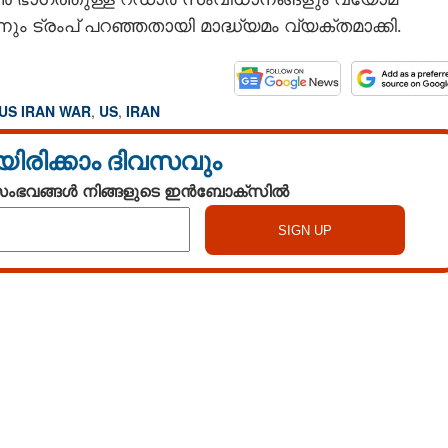
ും ട്രംപ് പറഞ്ഞതായി മാദ്ധ്യമം വ്യക്തമാക്കി.
US IRAN WAR
,
US
,
IRAN
യിരിക്കാം ദിവസവും
 സംഭവങ്ങൾ നിങ്ങളുടെ ഇൻബോക്സിൽ
Watch More
Share this link