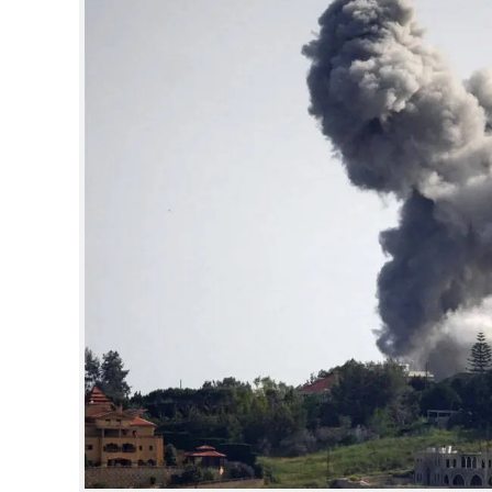
CINEMA
OPINION
PHOTOS
LIFESTYLE
SPIRITUAL
INFO+
ART
ASTRO