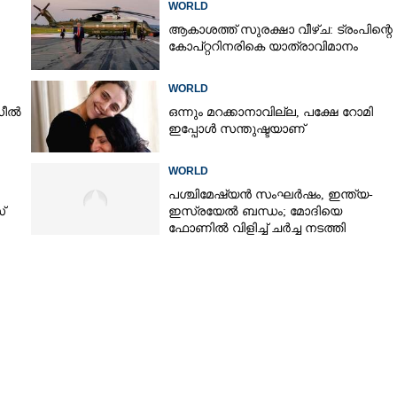
WORLD
ആകാശത്ത് സുരക്ഷാ വീഴ്‌ച: ട്രംപിന്റെ
കോ‌പ്‌റ്ററിനരികെ യാത്രാവിമാനം
WORLD
ഡീൽ
ഒന്നും മറക്കാനാവില്ല, പക്ഷേ റോമി
ഇപ്പോൾ സന്തുഷ്ടയാണ്
WORLD
പശ്ചിമേഷ്യൻ സംഘർഷം,​ ഇന്ത്യ-
്
ഇസ്രയേൽ ബന്ധം; മോദിയെ
ഫോണിൽ വിളിച്ച് ചർച്ച നടത്തി
നെതന്യാഹു