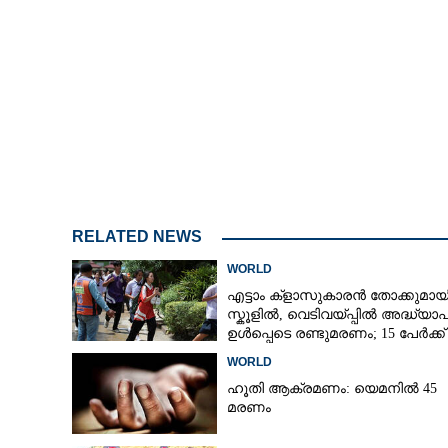
ഗൾഫിനുമേലെ 
കടുപ്പിച്ച് ഇറാ
അശാന്തിയിൽ പ
RELATED NEWS
WORLD
എട്ടാം ക്ളാസുകാരൻ തോക്കുമായ
സ്കൂളിൽ, വെടിവയ്പ്പിൽ അദ്ധ്യ
ഉൾപ്പെടെ രണ്ടുമരണം; 15 പേർക്ക്
പരിക്ക്
WORLD
ഹൂതി ആക്രമണം: യെമനിൽ 45
മരണം