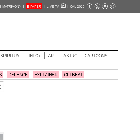
|
MATRIMONY |
E-PAPER
|
LIVE TV
|
CAL 2026
SPIRITUAL
INFO+
ART
ASTRO
CARTOONS
S
DEFENCE
EXPLAINER
OFFBEAT