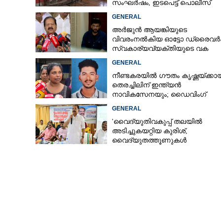
സംഘർഷം, ഇടപെട്ട് പൊലീസ്
GENERAL
അർജുൻ ആയങ്കിയുടെ
വിവരംനൽകിയ ഓട്ടോ ഡ്രൈവർക്
സ്വകാര്യവ്യക്തിയുടെ വക
പാരിതോഷികം: മന്ത്രി രമേശ്
GENERAL
ചെന്നിത്തല
നീണ്ടകരയിൽ ഗൗതം കൃഷ്ണയ്ക്കായ
തെരച്ചിലിന് ഇന്ത്യൻ
നാവികസേനയും; ഡൈവിംഗ്
ആരംഭിച്ചു
GENERAL
'വൈദ്യുതിവകുപ്പ് തലയിൽ
അടിച്ചുകയറ്റിയ കുരിശ്‌,
വൈദ്യുതത്തൂണുകൾ
പൊട്ടിവീണാൽപോലും മന്ത്രിയ
വിളിക്കുന്ന കാലമാണിത്'