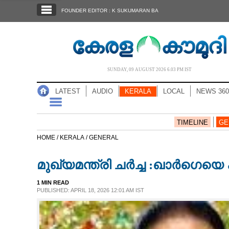
SECTIONS
FOUNDER EDITOR : K SUKUMARAN BA
HOME
LATEST
AUDIO
SUNDAY, 09 AUGUST 2026 6.03 PM IST
NOTIFIED NEWS
LATEST
AUDIO
KERALA
LOCAL
NEWS 360
POLL
KERALA
TIMELINE
GE
HOME /
KERALA /
GENERAL
LOCAL
മുഖ്യമന്ത്രി ചർച്ച :ഖാർഗ
NEWS 360
1 MIN READ
PUBLISHED: APRIL 18, 2026 12:01 AM IST
CASE DIARY