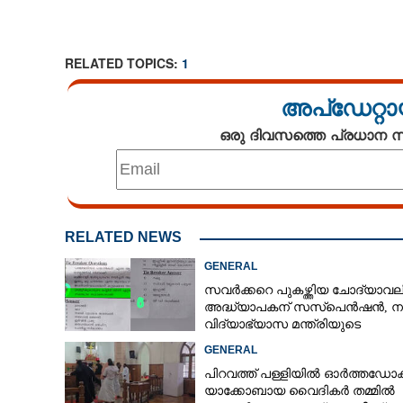
RELATED TOPICS:
1
അപ്ഡേറ്റാ
ഒരു ദിവസത്തെ പ്രധാന
RELATED NEWS
GENERAL
സവർക്കറെ പുകഴ്ത്തിയ ചോദ്യാവലി
അദ്ധ്യാപകന് സസ്‌പെൻഷൻ, ന
മുഖ്യമന്ത്രി 
വിദ്യാഭ്യാസ മന്ത്രിയുടെ
കെ.സുധാകരൻ
നിർദേശപ്രകാരം
GENERAL
പിറവത്ത് പള്ളിയിൽ ഓർത്തഡോക
യാക്കോബായ വൈദികർ തമ്മിൽ