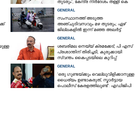
തുടരും'; കേന്ദ്ര നിർദേശം തള്ളി കെ
മുരളീധരൻ
GENERAL
സംസ്ഥാനത്ത് അടുത്ത
ക്
അ‌ഞ്ചുദിവസവും മഴ തുടരും; ഏഴ്
ജില്ലകളിൽ ഇന്ന് മഞ്ഞ അലർട്ട്
GENERAL
ുള്ള
ശബരിമല നെയ്യ് ക്രമക്കേട്; പി എസ്
പ്രശാന്തിന് തിരിച്ചടി, കുരുക്കായി
സ്വന്തം കൈപ്പടയിലെ കുറിപ്പ്
GENERAL
'ഒരു ഗുണ്ടയ്ക്കും വെല്ലുവിളിക്കാനുള്ള
ധൈര്യം ഉണ്ടാകരുത്, സ്മാർട്ടായ
പൊലീസ് കേരളത്തിലുണ്ട്': എഡിജിപി
െ
പി വിജയൻ