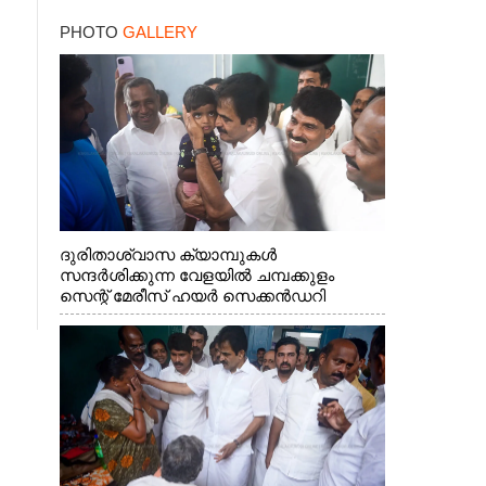
PHOTO
GALLERY
ദുരിതാശ്വാസ ക്യാമ്പുകൾ
സന്ദർശിക്കുന്ന വേളയിൽ ചമ്പക്കുളം
സെന്റ് മേരീസ് ഹയർ സെക്കൻഡറി
സ്കൂളിലെ ക്യാമ്പിലെത്തിയ എ.ഐ.സി.സി
ജനറൽ സെക്രട്ടറി കെ.സി
വേണുഗോപാൽ എം.പി കുരുന്നിനെ
എടുത്ത് ലാളിച്ചപ്പോൾ. സഹകരണ-
എക്സൈസ് വകുപ്പ് മന്ത്രി എം. ലിജു,
കൃഷിവകുപ്പ് മന്ത്രി ടി. സിദ്ദിഖ്, റെജി
ചെറിയാൻ എം. എൽ. എ എന്നിവർ സമീപം