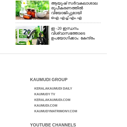
തോന്നിയ സംശയം
ആയുഷ് സർവകലാശാല
രൂപീകരണത്തിൽ
വിയോജിപ്പുമായി
ഐ.എച്ച്.എം.എ
ഇ -20 ഇന്ധനം
വിശ്വാസത്തോടെ
ഉപയോഗിക്കാം: കേന്ദ്രം
KAUMUDI GROUP
KERALAKAUMUDI DAILY
KAUMUDY TV
KERALAKAUMUDI.COM
KAUMUDI.COM
KAUMUDYMATRIMONY.COM
YOUTUBE CHANNELS