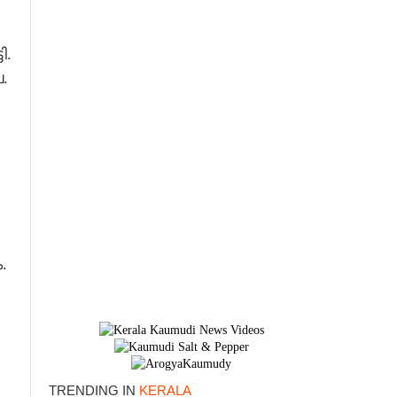
ി.
.
.
TRENDING IN
KERALA