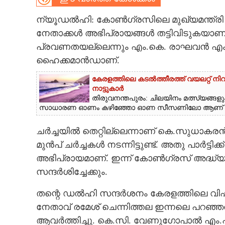
CARTOONS
ന്യൂഡൽഹി: കോൺഗ്രസിലെ മുഖ്യമന്ത്രി ചർച
നേതാക്കൾ അഭിപ്രായങ്ങൾ തട്ടിവിടുകയാണ
പ്രവണതയല്ലെന്നും എം.കെ. രാഘവൻ എം.പ
LITERATURE
ഹൈക്കമാൻഡാണ്.
ZOOM
കേരളത്തിലെ കടൽത്തീരത്ത് വയലറ്റ് നി
നാട്ടുകാർ
തിരുവനന്തപുരം: ചിലയിനം മത്സ്യങ്ങളും
CONTACT US
സാധാരണ ഓണം കഴിഞ്ഞോ ഓണ സീസണിലോ ആണ് അടിയ
ചർച്ചയിൽ തെറ്റില്ലെന്നാണ് കെ.സുധാകരൻ 
മുൻപ് ചർച്ചകൾ നടന്നിട്ടുണ്ട്. അതു പാർട്
അഭിപ്രായമാണ്. ഇന്ന് കോൺഗ്രസ് അദ്ധ
സന്ദർശിച്ചേക്കും.
തന്റെ ഡൽഹി സന്ദർശനം കേരളത്തിലെ വിഷയങ്
നേതാവ് രമേശ് ചെന്നിത്തല ഇന്നലെ പറഞ്ഞ
ആവർത്തിച്ചു. കെ.സി. വേണുഗോപാൽ എം.പി