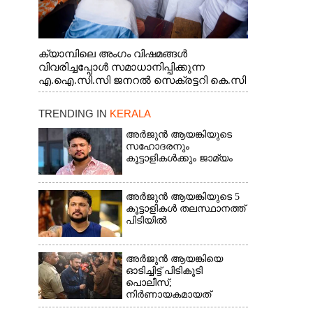
ക്യാമ്പിലെ അംഗം വിഷമങ്ങൾ
വിവരിച്ചപ്പോൾ സമാധാനിപ്പിക്കുന്ന
എ.ഐ.സി.സി ജനറൽ സെക്രട്ടറി കെ.സി
വേണുഗോപാൽ എം.പി. സഹകരണ-
എക്സൈസ് വകുപ്പ് മന്ത്രി എം. ലിജു,
TRENDING IN
KERALA
എന്നിവർ
അർജുൻ ആയങ്കിയുടെ
സഹോദരനും
കൂട്ടാളികൾക്കും ജാമ്യം
അർജുൻ ആയങ്കിയുടെ 5
കൂട്ടാളികൾ തലസ്ഥാനത്ത്
പിടിയിൽ
അർജുൻ ആയങ്കിയെ
ഓടിച്ചിട്ട് പിടികൂടി
പൊലീസ്;
നിർണായകമായത്
ഓട്ടോഡ്രൈവർക്ക്