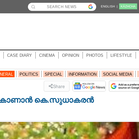
ENGLISH |
KĀZHCHA
CASE DIARY
CINEMA
OPINION
PHOTOS
LIFESTYLE
NERAL
POLITICS
SPECIAL
INFORMATION
SOCIAL MEDIA
Share
െയെ കാണാൻ കെ.സുധാകരൻ