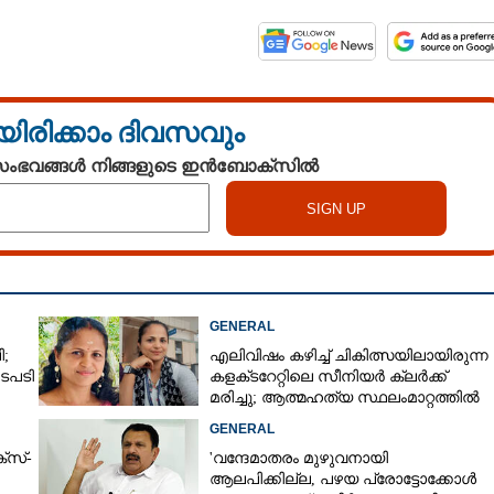
യിരിക്കാം ദിവസവും
 സംഭവങ്ങൾ നിങ്ങളുടെ ഇൻബോക്സിൽ
Share this link
GENERAL
;
എലിവിഷം കഴിച്ച് ചികിത്സയിലായിരുന്ന
Copy Link
ടപടി
കളക്‌ടറേറ്റിലെ സീനിയർ ക്ലർക്ക്
ചർച്ച :ഖാർഗെയെ കാണാൻ
മരിച്ചു; ആത്മഹത്യ സ്ഥലംമാറ്റത്തിൽ
മനംനൊന്തെന്ന് സംശയം
GENERAL
്സ്-
'വന്ദേമാതരം മുഴുവനായി
ആലപിക്കില്ല, പഴയ പ്രോട്ടോക്കോൾ