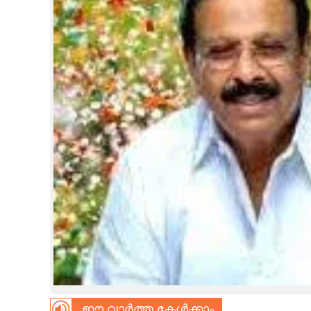
CINEMA
OPINION
PHOTOS
LIFESTYLE
SPIRITUAL
INFO+
ART
ASTRO
ഈ വാർത്ത കേൾക്കാം