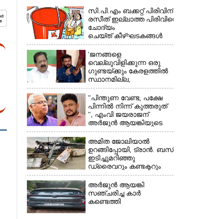
സി.പി.എം ബക്കറ്റ് പിരിവിന്:
രസീത് ഇല്ലാത്ത പിരിവിനെ
ചോദ്യം
ചെയ്ത് കീഴ്ഘടകങ്ങൾ
'ജനങ്ങളെ
വെല്ലുവിളിക്കുന്ന ഒരു
×
ഗുണ്ടയ്ക്കും കേരളത്തിൽ
സ്ഥാനമില്ല,​
അവരെല്ലാം
പൊലീസിന്റെ
"പിന്തുണ വേണ്ട,​ പക്ഷേ
നിരീക്ഷണത്തിലാണ്'
പിന്നിൽ നിന്ന് കുത്തരുത്
", എംവി ജയരാജന്
അർജുൻ ആയങ്കിയുടെ
മറുപടി
അമിത ജോലിയാൽ
ഉറങ്ങിപ്പോയി, ട്രാൻ. ബസ്
ഇടിച്ചുമറിഞ്ഞു
ഡ്രൈവറും കണ്ടക്ടറും
മരിച്ചു സംഭവം മൈസൂരു
-ബെംഗളൂരു
അർജുൻ ആയങ്കി
ദേശീയപാതയിൽ 20
സഞ്ചരിച്ച കാർ
പേർക്ക് പരിക്ക്, നാലു
കണ്ടെത്തി
പേരുടെ നില ഗുരുതരം