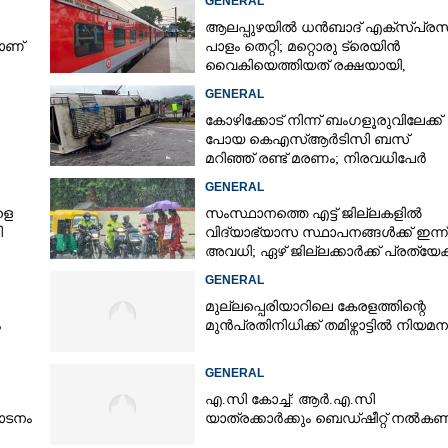
GENERAL
ആലപ്പുഴയിൽ ധൻബാദ് എക്‌സ്പ്രസ
ാണ്
പാളം തെറ്റി; മറ്റൊരു ട്രെയിൻ
വൈകിയെത്തിയത് രക്ഷയായി,
ഒഴിവായത് വൻ ദുരന്തം
GENERAL
കോഴിക്കോട് നിന്ന് ബംഗളൂരുവിലേക്ക്
പോയ കെഎസ്‌ആർടിസി ബസ്
മറിഞ്ഞ് രണ്ട് മരണം; നിരവധിപേർ
ഗുരുതരാവസ്ഥയിൽ
GENERAL
ളെ
സംസ്ഥാനത്തെ എട്ട് ജില്ലകളിൽ
ി
വിദ്യാഭ്യാസ സ്ഥാപനങ്ങൾക്ക് ഇന്ന്
അവധി; ഏഴ് ജില്ലക്കാർക്ക് പ്രത്യേ
ജാഗ്രതാ മുന്നറിയിപ്പ്
GENERAL
മുല്ലപ്പെരിയാറിലെ കേരളത്തിന്റെ
ം
മുൻപ്രതിനിധിക്ക് തമിഴ്നാട്ടിൽ നിയമന
GENERAL
എ.സി കോച്ച്: ആർ.എ.സി
ാടനം
യാത്രക്കാർക്കും ബെഡ്ഷീറ്റ് നൽക