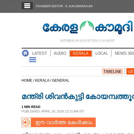
SECTIONS
FOUNDER EDITOR : K SUKUMARAN BA
HOME
LATEST
AUDIO
SATURDAY, 08 AUGUST 2026 11.54 AM IST
NOTIFIED NEWS
LATEST
AUDIO
KERALA
LOCAL
NEWS 360
POLL
KERALA
TIMELINE
GE
HOME /
KERALA /
GENERAL
LOCAL
മന്ത്രി ശിവൻകുട്ടി കോയമ്പത്തൂരി
NEWS 360
1 MIN READ
PUBLISHED: APRIL 18, 2026 12:21 AM IST
ഈ വാർത്ത കേൾക്കാം
CASE DIARY