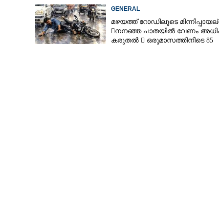
GENERAL
മഴയത്ത് റോഡിലൂടെ മിന്നിപ്പായല്ല
നനഞ്ഞ പാതയിൽ വേണം അധി
കരുതൽ  ഒരുമാസത്തിനിടെ 85
അപകടം