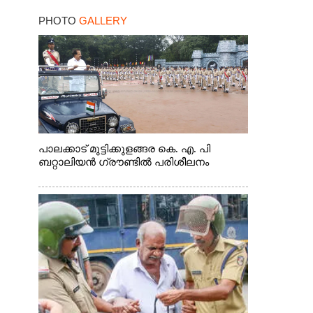
മറ്റൊരാളെന്ന് സംശയം
PHOTO
GALLERY
പാലക്കാട് മുട്ടിക്കുളങ്ങര കെ. എ. പി
ബറ്റാലിയൻ ഗ്രൗണ്ടിൽ പരിശീലനം