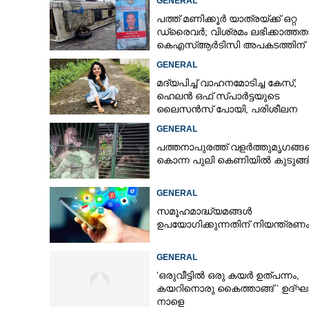
GENERAL
പത്ത് മണിക്കൂർ യാത്രയ്‌ക്ക് ഒറ്റ
CARTOONS
ഡ്രൈവർ; വിശ്രമം ലഭിക്കാത്തത
കെഎസ്‌ആർടിസി അപകടത്തിന്
കാരണമെന്ന് വിമർശനം
LITERATURE
GENERAL
മദ്യപിച്ച് വാഹനമോടിച്ച കേസ്;
ഹെലൻ ഒഫ് സ്പാർട്ടയുടെ
ZOOM
ലൈസൻസ് പോയി, പരിശീലന
ക്ലാസിലും പങ്കെടുക്കണം
GENERAL
CONTACT US
പത്തനാപുരത്ത് വളർത്തുമൃഗങ്ങ
കൊന്ന പുലി കെണിയിൽ കുടുങ്ങ
GENERAL
സമൂഹമാദ്ധ്യമങ്ങൾ
ഉപയോഗിക്കുന്നതിന് നിയന്ത്രണ
GENERAL
'ഒരുവീട്ടിൽ ഒരു കയർ ഉത്പന്നം,
കയറിനൊരു കൈത്താങ്ങ് ' ഉദ്ഘ
നാളെ