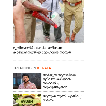
മുഖ്യമന്ത്രി വി.ഡി.സതീശനെ
കാണാനെത്തിയ മോഹനൻ നായർ
TRENDING IN
KERALA
അർജുൻ ആയങ്കിയെ
ഒളിവിൽ കഴിയാൻ
സഹായിച്ച
സുഹൃത്തുക്കൾ
കസ്റ്റഡിയിൽ;
പിടിയിലായത്
ആയുഷ് യൂണി: എതിർപ്പ്
കൊച്ചിയിലെ
ശക്തം
ഫ്ലാറ്റിൽനിന്ന്