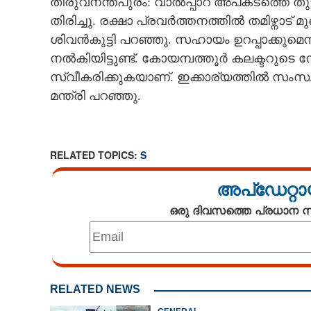
തിരുവനന്തപുരം: വാൽപ്പാറ അപകടത്തെ തുടർന്
CINEMA
തിരിച്ചു. രക്ഷാ പ്രവർത്തനത്തിൽ തമിഴ്നാട്
ശിവൻകുട്ടി പറഞ്ഞു. സഹായം ഉറപ്പാക്കുമെന്ന്
OPINION
നൽകിയിട്ടുണ്ട്. കോയമ്പത്തൂർ കലക്ടറുടെ
സ്വീകരിക്കുകയാണ്. ഇക്കാര്യത്തിൽ സംസ്ഥാ
PHOTOS
മന്ത്രി പറഞ്ഞു.
LIFESTYLE
RELATED TOPICS:
S
SPIRITUAL
അപ്ഡേറ്റാ
ഒരു ദിവസത്തെ പ്രധാന
INFO+
ART
RELATED NEWS
ASTRO