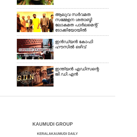
ആലുവ സർവമത
സമ്മേളന ശതാബ്ദി
ലോകമത പാർലമെന്റ്
ടോക്കിയോയിൽ
ഇൻഡ്യൻ കോഫി
ഹൗസിൽ ഒഴിവ്
ഇന്ത്യൻ എഡിസന്റെ
ജി.ഡി.എൻ
KAUMUDI GROUP
KERALAKAUMUDI DAILY