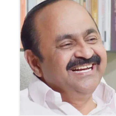
CINEMA
OPINION
PHOTOS
LIFESTYLE
SPIRITUAL
INFO+
ART
ASTRO