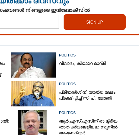
യിരിക്കാം ദിവസവും
 സംഭവങ്ങൾ നിങ്ങളുടെ ഇൻബോക്സിൽ
POLITICS
ും
വിവാദം; ക്യാമറ മാറ്രി
ന
്
POLITICS
പ്രിയദർശിനി യാത്ര: ഖേദം
പ്രകടിപ്പിച്ച് സി.പി. ജോൺ
POLITICS
ായി:
ആർ.എസ്.എസിന് രാഷ്ട്രീയ
താത്പര്യങ്ങളില്ല: സുനിൽ
അംബേദ്ക്കർ