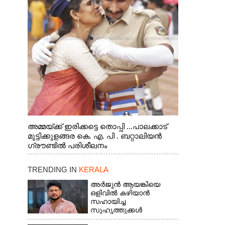
അമ്മയ്ക്ക് ഇരിക്കട്ടെ തൊപ്പി ...പാലക്കാട്
മുട്ടിക്കുളങ്ങര കെ. എ. പി . ബറ്റാലിയൻ
ഗ്രൗണ്ടിൽ പരിശീലനം
TRENDING IN
KERALA
അർജുൻ ആയങ്കിയെ
ഒളിവിൽ കഴിയാൻ
സഹായിച്ച
സുഹൃത്തുക്കൾ
കസ്റ്റഡിയിൽ;