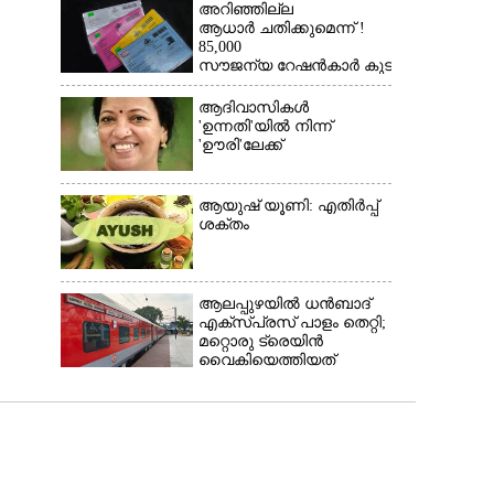
പിടിയിലായത്
അറിഞ്ഞില്ല
കൊച്ചിയിലെ
ആധാർ ചതിക്കുമെന്ന് !
ഫ്ലാറ്റിൽനിന്ന്
85,000
സൗജന്യ റേഷൻകാർ കുടുങ്ങി
ആദിവാസികൾ
'ഉന്നതി'യിൽ നിന്ന്
'ഊരി'ലേക്ക്
ആയുഷ് യൂണി: എതിർപ്പ്
ശക്തം
ആലപ്പുഴയിൽ ധൻബാദ്
എക്‌സ്പ്രസ് പാളം തെറ്റി;
മറ്റൊരു ട്രെയിൻ
വൈകിയെത്തിയത്
രക്ഷയായി, ഒഴിവായത് വൻ
ദുരന്തം