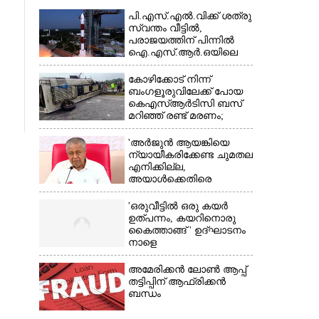
പി.എസ്.എൽ.വിക്ക് ശത്രു
സ്വന്തം വീട്ടിൽ,​
പരാജയത്തിന് പിന്നിൽ
ഐ.എസ്.ആർ.ഒയിലെ
ഉന്നതൻ
കോഴിക്കോട് നിന്ന്
ബംഗളൂരുവിലേക്ക് പോയ
കെഎസ്‌ആർടിസി ബസ്
മറിഞ്ഞ് രണ്ട് മരണം;
നിരവധിപേർ
ഗുരുതരാവസ്ഥയിൽ
'അർജുൻ ആയങ്കിയെ
ന്യായീകരിക്കേണ്ട ചുമതല
×
എനിക്കില്ല,
അയാൾക്കെതിരെ
നടപടിയെടുത്തോട്ടെ'
'ഒരുവീട്ടിൽ ഒരു കയർ
ഉത്പന്നം, കയറിനൊരു
കൈത്താങ്ങ് ' ഉദ്ഘാടനം
നാളെ
അമേരിക്കൻ ലോൺ ആപ്പ്
തട്ടിപ്പിന് ആഫ്രിക്കൻ
ബന്ധം