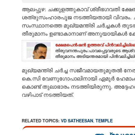
ആലപ്പുഴ: ചക്കുളത്തുകാവ് ശ്രീഭഗവതി ക്ഷ
CARTOONS
ശത്രുസംഹാരപൂജ നടത്തിയതായി വിവരം. ചതയ
സംസ്ഥാനത്തെ മുഖ്യമന്ത്രി ചർച്ചകൾ തു
LITERATURE
തീരുമാനം ഉണ്ടാകാനാണ് അനുയായികൾ ക്ഷേ
ZOOM
ക്ഷേമപെൻഷൻ ഉത്തരവ് പിൻവലിച്ചില്ലെ
തിരുവനന്തപുരം:പാവപ്പെട്ടവരുടെ ആശ
തീരുമാനം അടിയന്തരമായി പിൻവലിച്ചില
CONTACT US
മുഖ്യമന്ത്രി ചർച്ച സജീവമായതുമുതൽ നേ
കെ.സി വേണുഗോപാലിനായി ഏമുർ ഹേമാംബ
കൊണ്ട് തുലാഭാരം നടത്തിയിരുന്നു. അദ്ദേ
വഴിപാട് നടത്തിയത്.
RELATED TOPICS:
VD SATHEESAN
,
TEMPLE