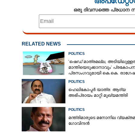
അപ്ഡേറ്റാ
ഒരു ദിവസത്തെ പ്രധാന
RELATED NEWS
POLITICS
'ഷെഡ് മാത്രമല്ല, അടിയിലുള്ളത
മാന്തിയെടുക്കാനാവും' പ്രകോപ
പ്രസംഗവുമായി കെ.കെ. രാഗേഷ
POLITICS
ഹെലികോപ്ടർ യാത്ര: ആദ്യ
അഭിപ്രായം മാറ്റി മുഖ്യമന്ത്രി
POLITICS
മന്ത്രിമാരുടെ മനോനില വ്യക്തമ
ഗോവിന്ദൻ