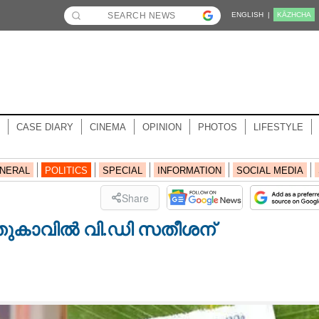
ENGLISH |
KĀZHCHA
CASE DIARY
CINEMA
OPINION
PHOTOS
LIFESTYLE
NERAL
POLITICS
SPECIAL
INFORMATION
SOCIAL MEDIA
Share
ത്തുകാവിൽ വി.ഡി സതീശന്