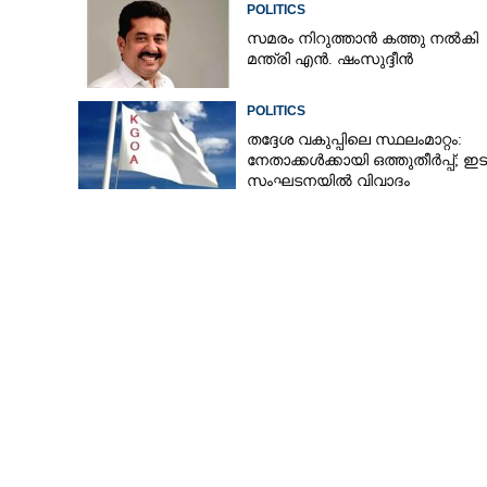
POLITICS
സമരം നിറുത്താൻ കത്തു നൽകി
മന്ത്രി എൻ. ഷംസുദ്ദീൻ
POLITICS
തദ്ദേശ വകുപ്പിലെ സ്ഥലംമാറ്റം:
നേതാക്കൾക്കായി ഒത്തുതീർപ്പ്; ഇ
സംഘടനയിൽ വിവാദം
പ്രാർത്ഥന ഫലി