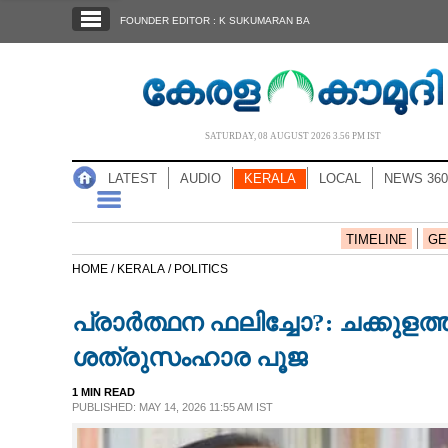
SECTIONS
FOUNDER EDITOR : K SUKUMARAN BA
HOME
LATEST
AUDIO
SATURDAY, 08 AUGUST 2026 3.56 PM IST
NOTIFIED NEWS
LATEST
AUDIO
KERALA
LOCAL
NEWS 360
POLL
KERALA
TIMELINE
GE
HOME /
KERALA /
POLITICS
LOCAL
പ്രാർത്ഥന ഫലിച്ചോ?: ചക്കുള
NEWS 360
ശത്രുസംഹാര പൂജ
1 MIN READ
CASE DIARY
PUBLISHED: MAY 14, 2026 11:55 AM IST