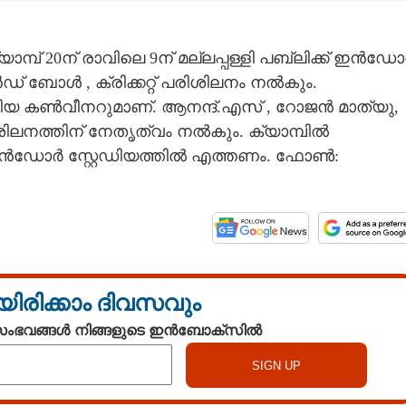
ാമ്പ് 20ന് രാവി​ലെ 9ന് മല്ലപ്പള്ളി പബ്ലിക്ക് ഇൻഡ
് ബോൾ , ക്രിക്കറ്റ് പരിശിലനം നൽകും.
യ കൺവീനറുമാണ്. ആനന്ദ്.എസ് , റോജൻ മാത്യു,
നത്തി​ന് നേതൃത്വം നൽകും. ക്യാമ്പിൽ
െ ഇൻഡോർ സ്റ്റേഡിയത്തിൽ എത്തണം. ഫോൺ:
യിരിക്കാം ദിവസവും
 സംഭവങ്ങൾ നിങ്ങളുടെ ഇൻബോക്സിൽ