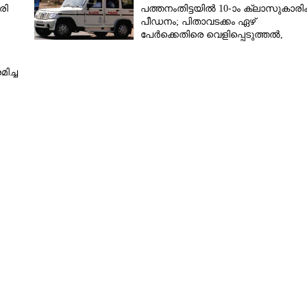
രി
പത്തനംതിട്ടയിൽ 10-ാം ക്ലാസുകാരിക്
പീഡനം; പിതാവടക്കം ഏഴ്
പേർക്കെതിരെ വെളിപ്പെടുത്തൽ,
മൂന്നുപേർ അറസ്റ്റിൽ
ിച്ച
Share this link
Copy Link
 ക്യാമ്പ്