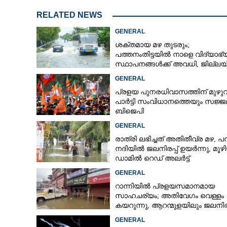
RELATED NEWS
GENERAL
ശക്തമായ മഴ തുടരും;
പത്തനംതിട്ടയിൽ നാളെ വിദ്യാഭ
സ്ഥാപനങ്ങൾക്ക് അവധി,​ ജില്ല
ഇന്ന് റെ‌ഡും നാളെ ഓറഞ്ചും അല
GENERAL
പ്രളയ പുനരധിവാസത്തിന് മുഴ
പാർട്ടി സംവിധാനത്തെയും സജ്ജമ
ബിജെപി
GENERAL
രാത്രി ലഭിച്ചത് അതിതീവ്ര മഴ, പമ
നദിയിൽ ജലനിരപ്പ് ഉയർന്നു, മൂഴ
ഡാമിൽ റെഡ് അലർട്ട്
GENERAL
റാന്നിയിൽ പ്രളയസമാനമായ
സാഹചര്യം; അതിവേഗം വെള്ളം
കയറുന്നു, ആറന്മുളയിലും ജലനിരപ
ഉയരുന്നു
GENERAL