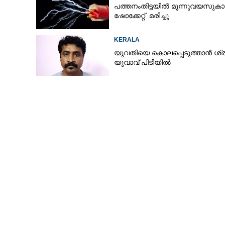
പത്തനംതിട്ടയിൽ മൂന്നുവയസുകാ
ഷോക്കേറ്റ് മരിച്ചു
KERALA
യുവതിയെ കൊലപ്പെടുത്താൻ ശ്രമ
യുവാവ് പിടിയിൽ
കായിക പരിശീലന