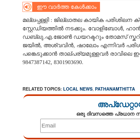
ഈ വാർത്ത കേൾക്കാം
CARTOONS
മല്ലപ്പള്ളി : ജില്ലാതല കായിക പരിശിലന ക്യ
സ്റ്റേഡിയത്തിൽ നടക്കും. വോളിബോൾ, ഹാൻഡ
LITERATURE
ഡബ്ലു.എ.ജോൺ ഡയറക്ടറും തോമസ് സ്കറി
ജയിൽ, അശ്വവിൻ, ഷാലോം എന്നിവർ പരിശില
ZOOM
പങ്കെടുക്കാൻ താല്പര്യമുള്ളവർ രാവില
9847387142, 8301903690.
CONTACT US
RELATED TOPICS:
LOCAL NEWS
,
PATHANAMTHITTA
അപ്ഡേറ്റാ
ഒരു ദിവസത്തെ പ്രധാന