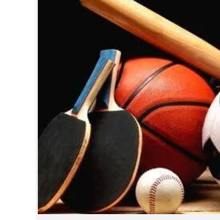
CINEMA
OPINION
PHOTOS
LIFESTYLE
SPIRITUAL
INFO+
ART
ASTRO