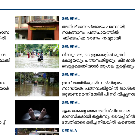
GENERAL
അവിശ്വാസപ്രമേയം പാസായി;
്യാസ
നാരങ്ങാനം പഞ്ചായത്തിൽ
യിൽ
ബിജെപിക്ക് ഭരണം നഷ്ടമായി
ർട്ട്
GENERAL
ുവൻ
വീണ്ടും മഴ; വെള്ളക്കെട്ടിൽ മുങ്ങി
ാക്കി
കോട്ടയവും പത്തനംതിട്ടയും, കിഴക്കൻ
വെള്ളമെത്തിയാൽ ആശങ്ക ഇരട്ടിക്കും
GENERAL
്പാ
ഇന്ന് രാത്രിയും മിന്നൽപ്രളയ
ിയാർ
സാദ്ധ്യത,​ പത്തനംതിട്ടയിൽ ജാഗ്ര
തുടരണമെന്ന് മന്ത്രി പി സി വിഷ്ണുനാ
GENERAL
ഏക മകന്റെ മരണത്തിന് പിന്നാലെ
മാനസികമായി തളർന്നു; വൈപ്പിനിൽ
്പ്
ദമ്പതിമാരെ മരിച്ച നിലയിൽ കണ്ടെത്
KERALA