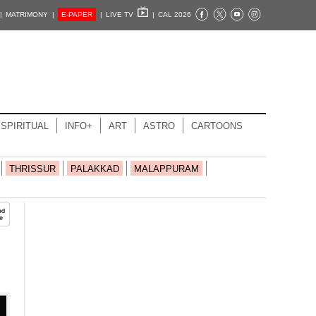
|
MATRIMONY |
E-PAPER
|
LIVE TV
|
CAL 2026
SPIRITUAL
INFO+
ART
ASTRO
CARTOONS
THRISSUR
PALAKKAD
MALAPPURAM