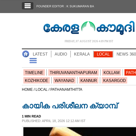
SECTIONS
FOUNDER EDITOR : K SUKUMARAN BA
HOME
LATEST
AUDIO
FRIDAY, 07 AUGUST 2026 4.09 PM IST
NOTIFIED NEWS
LATEST
AUDIO
KERALA
LOCAL
NEWS 360
POLL
KERALA
TIMELINE
THIRUVANANTHAPURAM
KOLLAM
PATH
KOZHIKODE
WAYANAD
KANNUR
KASARGOD
LOCAL
HOME /
LOCAL /
PATHANAMTHITTA
കായിക പരിശീലന ക്യാമ്പ്
NEWS 360
1 MIN READ
PUBLISHED: APRIL 18, 2026 12:12 AM IST
CASE DIARY