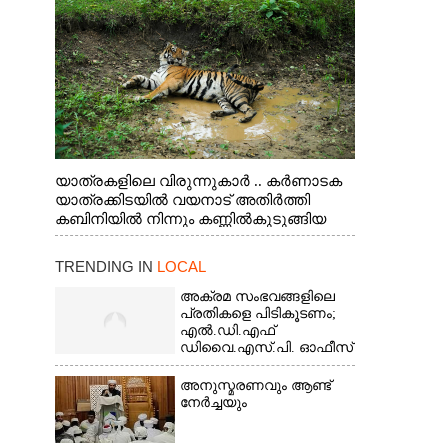
യാത്രകളിലെ വിരുന്നുകാർ .. കർണാടക
യാത്രക്കിടയിൽ വയനാട് അതിർത്തി
കബിനിയിൽ നിന്നും കണ്ണിൽകുടുങ്ങിയ
കടുവ.
TRENDING IN
LOCAL
അക്രമ സംഭവങ്ങളിലെ
പ്രതികളെ പിടികൂടണം;
എൽ.ഡി.എഫ്
ഡിവൈ.എസ്.പി. ഓഫീസ്
മാർച്ച്
അനുസ്മരണവും ആണ്ട്
നേർച്ചയും