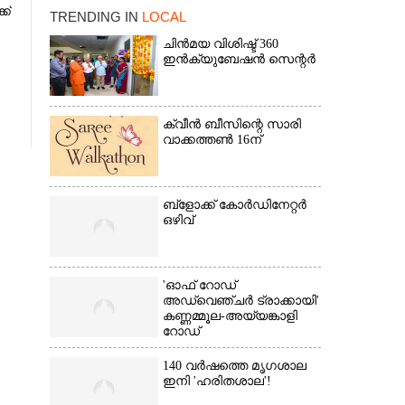
ക്
TRENDING IN
LOCAL
ചിൻമയ വിശിഷ്ട് 360
ഇൻക്യുബേഷൻ സെന്റർ
ക്വീൻ ബീസിന്റെ സാരി
വാക്കത്തൺ 16ന്
×
ബ്‌ളോക്ക് കോർഡിനേറ്റർ
ഒഴിവ്
'ഓഫ് റോഡ്
അഡ്വെഞ്ചർ ട്രാക്കായി'
കണ്ണമ്മൂല-അയ്യങ്കാളി
റോഡ്
140 വർഷത്തെ മൃഗശാല
ഇനി 'ഹരിതശാല'!