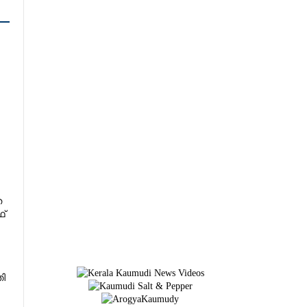
ത
ഥ്
തി