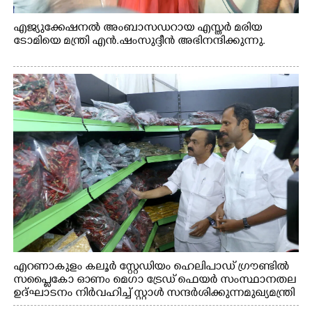
എജ്യുക്കേഷനൽ അംബാസഡറായ എസ്തർ മരിയ
ടോമിയെ മന്ത്രി എൻ.ഷംസുദ്ദീൻ അഭിനന്ദിക്കുന്നു.
എറണാകുളം കലൂർ സ്റ്റേഡിയം ഹെലിപാഡ് ഗ്രൗണ്ടിൽ
സപ്ളൈകോ ഓണം മെഗാ ട്രേഡ് ഫെയർ സംസ്ഥാനതല
ഉദ്ഘാടനം നിർവഹിച്ച് സ്റ്റാൾ സന്ദർശിക്കുന്ന മുഖ്യമന്ത്രി
വി.ഡി. സതീശൻ. മന്ത്രി അനൂപ് ജേക്കബ് സമീപം