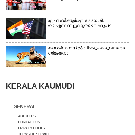
എഫ്.സി.ആർ.എ ഭേദഗതി:
യു.എസിന് ഇന്ത്യയുടെ മറുപടി
കസഖ്‌സ്ഥാനിൽ വീണ്ടും കടുവയുടെ
ഗർജ്ജനം
KERALA KAUMUDI
GENERAL
ABOUT US
CONTACT US
PRIVACY POLICY
TERMS OF SERVICE