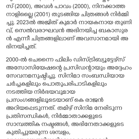
സ് ​(2000​),​ ​അ​വ​ൾ​ ​പാ​വം​ ​(2000​),​ ​നി​ന​ക്കാ​ത്ത​ ​
നാ​ളി​ല്ലൈ​ ​(2001​)​ ​തു​ട​ങ്ങി​യ​ ​ചി​ത്ര​ങ്ങ​ൾ​ ​നി​ർ​മ്മി​
ച്ചു.​ 2023​ൽ​ ​അ​ജി​ത് ​കു​മാ​ർ​ ​നാ​യ​ക​നാ​യ​ ​തു​ണി​
വ്,​ ​സെ​ൽ​വ​രാ​ഘ​വ​ൻ​ ​അ​ഭി​ന​യി​ച്ച​ ​ബ​കാ​സു​ര​
ൻ​ ​എ​ന്നീ​ ​ചി​ത്ര​ങ്ങ​ളി​ലാ​ണ് ​അ​വ​സാ​ന​മാ​യി​ ​അ​
ഭി​ന​യി​ച്ച​ത്.​
2000-ൽ ചെന്നൈ ഫിലിം ഡിസ്ട്രിബ്യൂട്ടേഴ്‌സ്
അസോസിയേഷന്റെ പ്രസിഡന്റായും അദ്ദേഹം
സേവനമനുഷ്ഠിച്ചു. സിനിമാ സംബന്ധിയായ
ചർച്ചകളിലും പൊതുപരിപാടികളിലും
നടത്തിയ നിർഭയവുമായ
പ്രസംഗങ്ങളിലൂടെയാണ് കെ രാജൻ
അറിയപ്പെടുന്നത്. തമിഴ് സിനിമ നേരിടുന്ന
പ്രതിസന്ധികൾ, നിർമ്മാതാക്കളുടെ
സാമ്പത്തിക നഷ്ടങ്ങൾ, അഭിനേതാക്കളുടെ
കുതിച്ചുയരുന്ന ശമ്പളം,