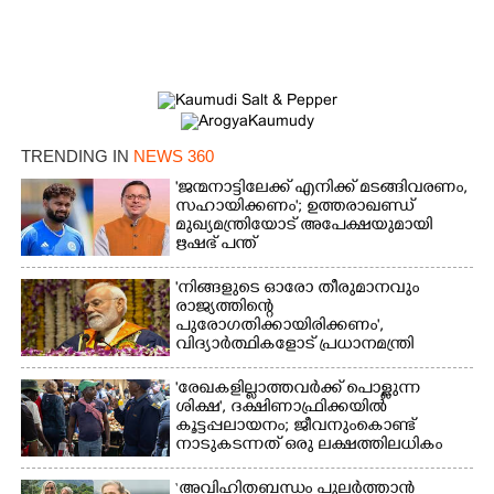
TRENDING IN
NEWS 360
'ജന്മനാട്ടിലേക്ക് എനിക്ക് മടങ്ങിവരണം,
സഹായിക്കണം'; ഉത്തരാഖണ്ഡ്
മുഖ്യമന്ത്രിയോട് അപേക്ഷയുമായി
ഋഷഭ് പന്ത്
'നിങ്ങളുടെ ഓരോ തീരുമാനവും
രാജ്യത്തിന്റെ
പുരോഗതിക്കായിരിക്കണം',​
വിദ്യാർത്ഥികളോട് പ്രധാനമന്ത്രി
'രേഖകളില്ലാത്തവർക്ക് പൊള്ളുന്ന
ശിക്ഷ', ദക്ഷിണാഫ്രിക്കയിൽ
കൂട്ടപ്പലായനം; ജീവനുംകൊണ്ട്
നാടുകടന്നത് ഒരു ലക്ഷത്തിലധികം
പേർ
‘അവിഹിതബന്ധം പുലർത്താൻ