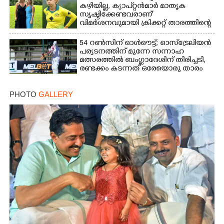
കഴിയില്ല,​ ക്യാപ്റ്റൻമാർ മാതൃക
സൃഷ്ടിക്കേണ്ടവരാണ്'
വിമർശനവുമായി ക്രിക്കറ്റ് താരത്തിന്റെ
ഭാര്യ
54 റൺസിന് ഓൾഔട്ട്; ഓസ്‌ട്രേലിയൻ
പര്യടനത്തിന് മുന്നേ സന്നാഹ
മത്സരത്തിൽ ബംഗ്ലാദേശിന് തിരിച്ചടി,
രണ്ടക്കം കടന്നത് ഒരേയൊരു താരം
PHOTO
GALLERY