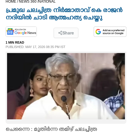
HOME /
NEWS 360 /
NATIONAL
CINEMA
പ്രമുഖ ചലച്ചിത്ര നിർമ്മാതാവ് കെ രാജൻ
നദിയിൽ ചാടി ആത്മഹത്യ ചെയ്തു
OPINION
Share
PHOTOS
1 MIN READ
PUBLISHED: MAY 17, 2026 08:35 PM IST
LIFESTYLE
SPIRITUAL
INFO+
ART
ASTRO
ചെന്നൈ : മുതിർന്ന തമിഴ് ചലച്ചിത്ര