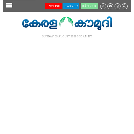
SECTIONS
ENGLISH
E-PAPER
KĀZHCHA
HOME
LATEST
SUNDAY, 09 AUGUST 2026 3.30 AM IST
AUDIO
NOTIFIED NEWS
POLL
KERALA
LOCAL
NEWS 360
CASE DIARY