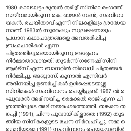
1980 കാലഘട്ടം മുതൽ തമിഴ് സിനിമാ രംഗത്ത്
സജീവമായിരുന്ന കെ. രാജൻ ന​ട​ൻ,​​​ ​സം​വി​ധാ​
യ​ക​ൻ,​​​ ​ര​ച​യി​താ​വ് ​എ​ന്നീ​ ​നി​ല​ക​ളി​ലും​ ​ശ്ര​ദ്ധേ​യ​
നാ​ണ്. 1983ൽ സുരേഷും സുലക്ഷണയും
പ്രധാന കഥാപാത്രങ്ങളെ അവതരിപ്പിച്ച
ബ്രഹ്മചാരികൾ എന്ന
ചിത്രത്തിലൂടെയായിരുന്നു അദ്ദേഹം
നിർമ്മാതാവായത്. തുടർന്ന് ഗണേഷ് സിനി
ആർട്സ് എന്ന ബാനറിൽ നിരവധി ചിത്രങ്ങൾ
നിർമ്മിച്ചു. അബ്ബാസ്,​ കുനാൽ എന്നിവർ
അഭിനയിച്ച ഉണർച്ചികൾ ഉൾപ്പെടെയുള്ള
സിനിമകൾ സംവിധാനം ചെയ്തിട്ടുണ്ട്. 1987​ ​ൽ​ ​ര​
ഘു​വ​ര​ൻ​ ​അ​ഭി​ന​യി​ച്ച​ ​മൈ​ക്ക​ൽ​ ​രാ​ജ് ​എ​ന്ന​ ​ചി​
ത്ര​ത്തി​ലൂ​ടെ​ ​അ​ഭി​ന​യ​രം​ഗ​ത്തെ​ത്തി.​ ​ത​ങ്ക​മ​ന​ ​ത​
ങ്ക​ച്ചി​ ​(1991​),​ ​ചി​ന്ന​ ​പൂ​വാ​യ് ​കി​ള്ളാ​തെ​ ​(1992​)​ ​തു​ട​
ങ്ങി​യ​ ​സി​നി​മ​ക​ളു​ടെ​ ​ര​ച​ന​ ​നി​ർ​വ​ഹി​ച്ചു.​ ​ന​മ്മ​ ​ഒ​
രു​ ​മ​റി​യാ​മ്മ​ ​(1991​)​ ​സം​വി​ധാ​നം​ ​ചെ​യ്തു.​ഡ​ബി​ൾ​