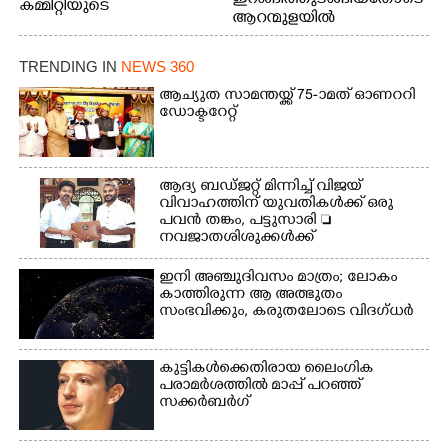
കമ്മിറ്റിയുടെ
ആറന്മുളയിൽ
നേതൃത്വത്തിൽ
ഗ്രാമപഞ്ചായത്ത്
പ്രസിഡന്റ് മാരും
TRENDING IN
NEWS 360
അംഗങ്ങളും
രാഷ്ട്രീയപ്രവത്തകരും
ആച്യുത സാമന്തയ്ക്ക് 75-ാമത് ഓണററി
ഡോക്ടറേറ്റ്
അടങ്ങുന്ന സംഘം
റോഡിൽ അടിഞ്ഞ് കൂടിയ
ചെളിയും മണ്ണും മറ്റ്
മാലിന്യങ്ങളും നീക്കം
ആദ്യ ബഡ്ജറ്റ് മിന്നിച്ച് വിജയ്
ചെയ്യുന്നു.
വിവാഹത്തിന് യുവതികൾക്ക് ഒരു
പവൻ തങ്കം, പട്ടുസാരി 
നവജാതശിശുക്കൾക്ക്
സ്വർണമോതിരം  വിദ്യാർത്ഥികൾക്ക്
സൈക്കിൾ
ഇനി അഞ്ചുദിവസം മാത്രം; ലോകം
കാത്തിരുന്ന ആ അത്ഭുതം
സംഭവിക്കും, കരുതലോടെ വിദഗ്ധർ
കുട്ടികൾക്കെതിരായ ലൈംഗിക
പരാമർശത്തിൽ മാപ്പ് പറഞ്ഞ്
സക്കർബർഗ്