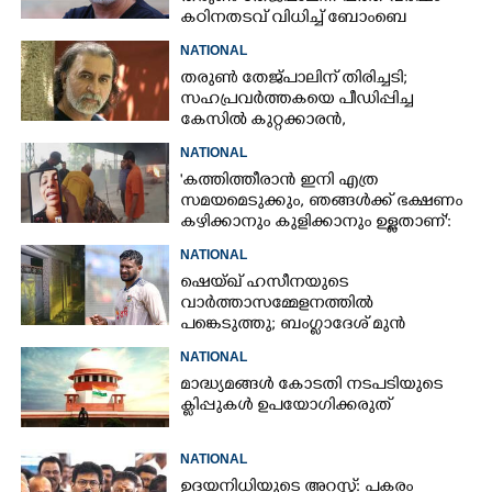
കഠിനതടവ് വിധിച്ച് ബോംബെ
ഹൈക്കോടതി
NATIONAL
തരുൺ തേജ്പാലിന് തിരിച്ചടി;
സഹപ്രവർത്തകയെ പീഡിപ്പിച്ച
കേസിൽ കുറ്റക്കാരൻ,
വിചാരണക്കോടതി വിധി റദ്ദാക്കി
NATIONAL
'കത്തിത്തീരാൻ ഇനി എത്ര
സമയമെടുക്കും, ഞങ്ങൾക്ക് ഭക്ഷണം
കഴിക്കാനും കുളിക്കാനും ഉള്ളതാണ്':
അച്ഛന്റെ സംസ്കാരചടങ്ങിനിടെ
NATIONAL
മക്കൾ
ഷെയ്ഖ് ഹസീനയുടെ
വാർത്താസമ്മേളനത്തിൽ
പങ്കെടുത്തു; ബംഗ്ലാദേശ് മുൻ
ക്യാപ്റ്റന്റെ വീടിന് നേരെ പെട്രോൾ
NATIONAL
ബോംബേറ്
മാദ്ധ്യമങ്ങൾ കോടതി നടപടിയുടെ
ക്ലിപ്പുകൾ ഉപയോഗിക്കരുത്
NATIONAL
ഉദയനിധിയുടെ അറസ്റ്റ്: പകരം