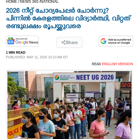
HOME /
NEWS 360 /
NATIONAL
CINEMA
2026 നീറ്റ് ചോദ്യപേപ്പർ ചോർന്നു?
പിന്നിൽ കേരളത്തിലെ വിദ്യാർത്ഥി, വിറ്റത്
OPINION
രണ്ടുലക്ഷം രൂപയ്ക്കുവരെ
PHOTOS
Share
1 MIN READ
PUBLISHED: MAY 11, 2026 10:10 AM IST
LIFESTYLE
READ
ENGLISH VERSION
SPIRITUAL
INFO+
ART
ASTRO