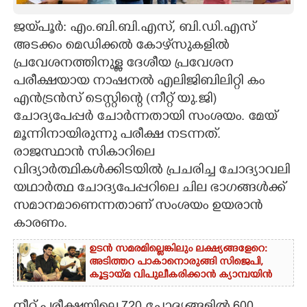
CARTOONS
ജയ്‌‌പൂർ: എം.ബി.ബി.എസ്, ബി.ഡി.എസ്
അടക്കം മെഡിക്കൽ കോഴ്‌സുകളിൽ
പ്രവേശനത്തിനുള്ള ദേശീയ പ്രവേശന
LITERATURE
പരീക്ഷയായ നാഷനൽ എലിജിബിലിറ്റി കം
എൻട്രൻസ് ടെസ്റ്റിന്റെ (നീറ്റ് യു.ജി)
ZOOM
ചോദ്യപേപ്പർ ചോർന്നതായി സംശയം. മേയ്
മൂന്നിനായിരുന്നു പരീക്ഷ നടന്നത്.
CONTACT US
രാജസ്ഥാൻ സികാറിലെ
വിദ്യാർത്ഥികൾക്കിടയിൽ പ്രചരിച്ച ചോദ്യാവലി
യഥാർത്ഥ ചോദ്യപേപ്പറിലെ ചില ഭാഗങ്ങൾക്ക്
സമാനമാണെന്നതാണ് സംശയം ഉയരാൻ
കാരണം.
ഉടൻ സമരമില്ലെങ്കിലും ലക്ഷ്യങ്ങളേറെ:
അടിത്തറ പാകാനൊരുങ്ങി സിജെപി,​
കൂട്ടായ്മ വിപുലീകരിക്കാൻ ക്യാമ്പയിൻ