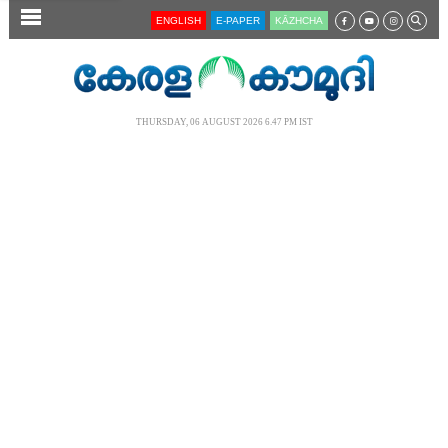
SECTIONS
ENGLISH
E-PAPER
KĀZHCHA
HOME
LATEST
THURSDAY, 06 AUGUST 2026 6.47 PM IST
AUDIO
NOTIFIED NEWS
POLL
KERALA
LOCAL
NEWS 360
CASE DIARY