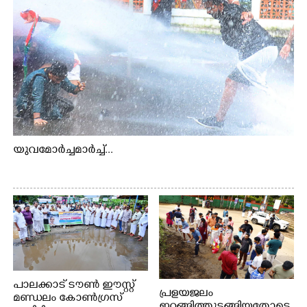
യുവമോർച്ചമാർച്ച്...
പാലക്കാട് ടൗൺ ഈസ്റ്റ്
പ്രളയജലം
മണ്ഡലം കോൺഗ്രസ്
ഇറങ്ങിത്തുടങ്ങിയതോടെ