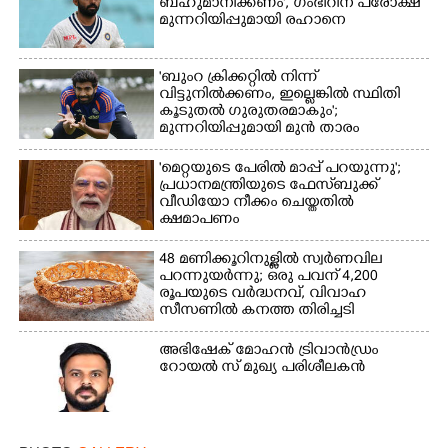
ബഹുമാനിക്കണം', ഗംഭീറിന് പരോക്ഷ
മുന്നറിയിപ്പുമായി രഹാനെ
'ബുംറ ക്രിക്കറ്റിൽ നിന്ന്
വിട്ടുനിൽക്കണം, ഇല്ലെങ്കിൽ സ്ഥിതി
കൂടുതൽ ഗുരുതരമാകും';
മുന്നറിയിപ്പുമായി മുൻ താരം
'മെറ്റയുടെ പേരിൽ മാപ്പ് പറയുന്നു';
പ്രധാനമന്ത്രിയുടെ ഫേസ്‌ബുക്ക്
വീഡിയോ നീക്കം ചെയ്തതിൽ
ക്ഷമാപണം
48 മണിക്കൂറിനുള്ളിൽ സ്വർണവില
പറന്നുയർന്നു; ഒരു പവന് 4,200
രൂപയുടെ വർദ്ധനവ്, വിവാഹ
സീസണിൽ കനത്ത തിരിച്ചടി
അഭിഷേക് മോഹൻ ട്രിവാൻഡ്രം
റോയൽ സ് മുഖ്യ പരിശീലകൻ