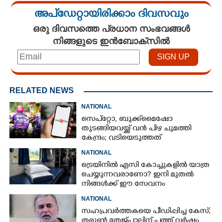
അപ്ഡേറ്റായിരിക്കാം ദിവസവും
ഒരു ദിവസത്തെ പ്രധാന സംഭവങ്ങൾ
നിങ്ങളുടെ ഇൻബോക്സിൽ
RELATED NEWS
NATIONAL
സെപ്‌‌റ്റോ, ബുക്ക്‌മൈഷോ
തുടങ്ങിയവയ്ക്ക് വൻ പിഴ ചുമത്തി
കേന്ദ്രം; വടിയെടുത്തത്
സാധാരണക്കാ‌ർ നേരിടുന്ന
NATIONAL
പ്രശ്‌നത്തിന്
ട്രെയിനിൽ എസി കോച്ചുകളിൽ യാത്ര
ചെയ്യുന്നവരാണോ? ഇനി മുതൽ
നിങ്ങൾക്ക് ഈ സേവനം
സൗജന്യമായി ലഭിക്കും
NATIONAL
സഹപ്രവർത്തകയെ പീഡിപ്പിച്ച കേസ്;
തരുൺ തേജ്‌പാലിന് പത്ത് വർഷം