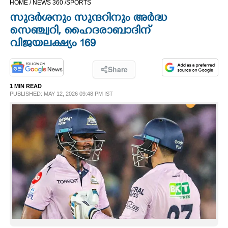
HOME /
NEWS 360 /
SPORTS
CINEMA
സുദര്‍ശനും സുന്ദറിനും അര്‍ദ്ധ
സെഞ്ച്വറി, ഹൈദരാബാദിന്
OPINION
വിജയലക്ഷ്യം 169
PHOTOS
Share
1 MIN READ
PUBLISHED: MAY 12, 2026 09:48 PM IST
LIFESTYLE
SPIRITUAL
INFO+
ART
ASTRO