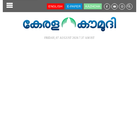
SECTIONS
ENGLISH
E-PAPER
KĀZHCHA
HOME
LATEST
FRIDAY, 07 AUGUST 2026 7.37 AM IST
AUDIO
NOTIFIED NEWS
POLL
KERALA
LOCAL
NEWS 360
CASE DIARY