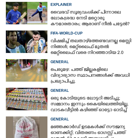
EXPLAINER
വൈഭവ് സൂര്യവംശിക്ക് പിന്നാലെ
ലോകശ്രദ്ധ നേടി മറ്റൊരു
കൗമാരതാരം; ആരാണ് നീൽ പട്ടേൽ?
FIFA-WORLD-CUP
വിഷമിച്ച് തലതാഴ്‌ത്തേണ്ടവനല്ല മെസ്സി
നിങ്ങള്‍; മെറ്റ്‌ലൈഫ് മുതല്‍
മെറ്റ്‌ലൈഫ് വരെ നിറഞ്ഞാടിയ 2.0
GENERAL
പെരുമഴ: പത്ത് ജില്ലകളിലെ
വിദ്യാഭ്യാസ സ്ഥാപനങ്ങൾക്ക് അവധി
പ്രഖ്യാപിച്ചു.
GENERAL
ഒരു കോടിയുടെ ലോട്ടറി അടിച്ചു;
സമ്മാനം ഇന്നും കൈയിലെത്തിയില്ല,
വാടകവീട്ടിൽ കഴിഞ്ഞ് ഓട്ടോ ഓടിച്ച്
73കാരൻ
GENERAL
മഞ്ഞക്കാർഡ് ഉടമകൾക്ക് സൗജന്യ
ഓണക്കിറ്റ്; വിതരണം ഓഗസ്റ്റ് പത്ത്