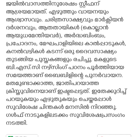
ജയിൽവാസത്തിനുശേഷം സ്റ്റീഫന്
ആശ്രയമായത്. എഴുത്തും വായനയും
ആശ്വാസവും. ചരിത്രസാക്ഷ്യവും മാർക്സിയൻ
ദർശനവും, ആതതായികൾ (കൊല്ലാൻ
ആയുധമേന്തിയവർ), അർദ്ധബിംബം,
പ്രചോദനം, മേഘപാളിയിലെ കാൽപ്പാടുകൾ,
കനൽവഴികൾ കടന്ന് ഒരു ദൈവസാക്ഷ്യം
തുടങ്ങിയ പുസ്തകങ്ങളും രചിച്ചു. മകളുടെ
ബി.എസ്‌.സി നഴ്സിംഗ് പഠനം പൂർത്തിയായ
സമയത്താണ് ബൈബിളിന്റെ പുനർവായന.
മതമുണ്ടാക്കാത്ത, ജാതിപറയാത്ത
ക്രിസ്തുവിനെയാണ് ഇഷ്ടപ്പെട്ടത്. ഇതേക്കുറിച്ച്
പറയുകയും എഴുതുകയും ചെയ്തപ്പോൾ
സുവിശേഷ ചിന്തകൾ മനസിൽ നിറഞ്ഞു.
ഗൾഫ് നാടുകളിലടക്കം സുവിശേഷപ്രസംഗം
നടത്തി​.