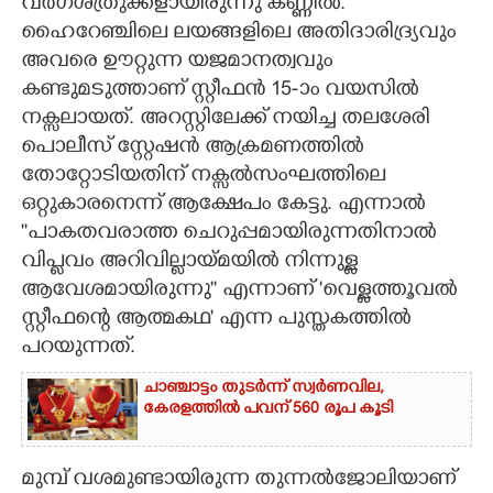
വർഗശത്രുക്കളായിരുന്നു കണ്ണിൽ.
ഹൈറേഞ്ചിലെ ലയങ്ങളിലെ അതിദാരിദ്ര്യവും
അവരെ ഊറ്റുന്ന യജമാനത്വവും
കണ്ടുമടുത്താണ് സ്റ്റീഫൻ 15-ാം വയസിൽ
നക്സലായത്. അറസ്റ്റിലേക്ക് നയിച്ച തലശേരി
പൊലീസ് സ്റ്റേഷൻ ആക്രമണത്തിൽ
തോറ്റോടിയതിന് നക്സൽസംഘത്തിലെ
ഒറ്റുകാരനെന്ന് ആക്ഷേപം കേട്ടു. എന്നാൽ
''പാകതവരാത്ത ചെറുപ്പമായിരുന്നതിനാൽ
വിപ്ലവം അറിവില്ലായ്മയിൽ നിന്നുള്ള
ആവേശമായിരുന്നു"" എന്നാണ് 'വെള്ളത്തൂവൽ
സ്റ്റീഫന്റെ ആത്മകഥ" എന്ന പുസ്തകത്തി​ൽ
പറയുന്നത്.
ചാഞ്ചാട്ടം തുടർന്ന് സ്വർണവില,
കേരളത്തിൽ പവന് 560 രൂപ കൂടി
മുമ്പ് വശമുണ്ടായിരുന്ന തുന്നൽജോലിയാണ്