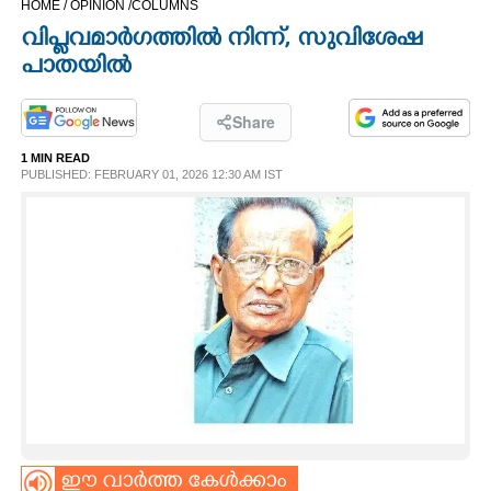
HOME /
OPINION /
COLUMNS
CINEMA
വിപ്ലവമാർഗത്തിൽ നിന്ന്, സുവിശേഷ
പാതയിൽ
OPINION
Share
PHOTOS
1 MIN READ
PUBLISHED: FEBRUARY 01, 2026 12:30 AM IST
LIFESTYLE
SPIRITUAL
INFO+
ART
ASTRO
ഈ വാർത്ത കേൾക്കാം