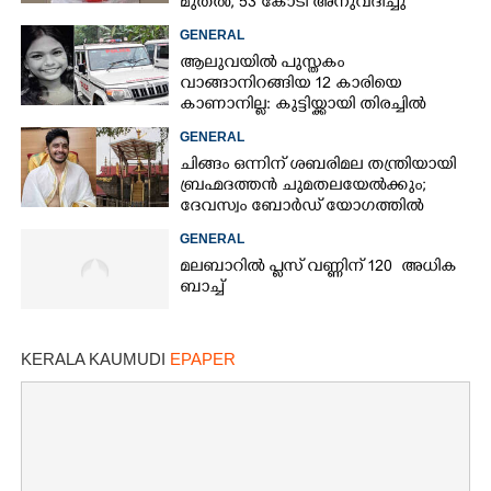
മുതൽ, 53 കോടി അനുവദിച്ചു
GENERAL
ആലുവയിൽ പുസ്തകം
വാങ്ങാനിറങ്ങിയ 12 കാരിയെ
കാണാനില്ല: കുട്ടിയ്ക്കായി തിരച്ചിൽ
GENERAL
ചിങ്ങം ഒന്നിന് ശബരിമല തന്ത്രിയായി
ബ്രഹ്മദത്തൻ ചുമതലയേൽക്കും;
ദേവസ്വം ബോർഡ് യോഗത്തിൽ
തീരുമാനം
GENERAL
മലബാറിൽ പ്ലസ് വണ്ണിന് 120 അധിക
ബാച്ച്
KERALA KAUMUDI
EPAPER