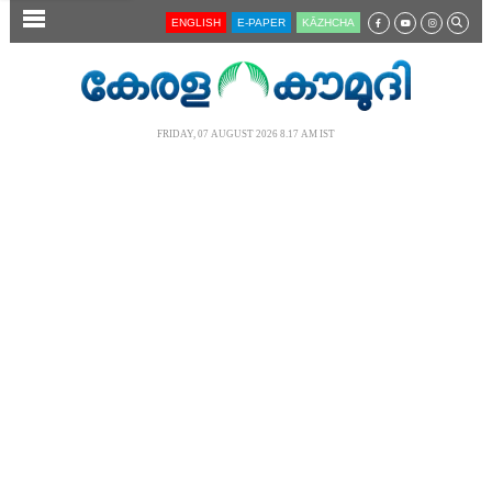
SECTIONS
ENGLISH
E-PAPER
KĀZHCHA
HOME
LATEST
FRIDAY, 07 AUGUST 2026 8.17 AM IST
AUDIO
NOTIFIED NEWS
POLL
KERALA
LOCAL
NEWS 360
CASE DIARY