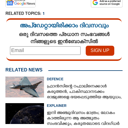
RELATED TOPICS:
1
അപ്ഡേറ്റായിരിക്കാം ദിവസവും
ഒരു ദിവസത്തെ പ്രധാന സംഭവങ്ങൾ
നിങ്ങളുടെ ഇൻബോക്സിൽ
RELATED NEWS
DEFENCE
ഫ്രാൻസിന്റെ റഫാലിനെക്കാൾ
കരുത്തൻ,​ പാകിസ്ഥാനടക്കം
രാജ്യങ്ങളെ ഭയപ്പെടുത്തിയ ആയുധം,​
ഇന്ത്യ നിർമ്മിച്ച എണ്ണം 100ലേക്ക്
EXPLAINER
ഇനി അഞ്ചുദിവസം മാത്രം; ലോകം
കാത്തിരുന്ന ആ അത്ഭുതം
സംഭവിക്കും, കരുതലോടെ വിദഗ്ധർ