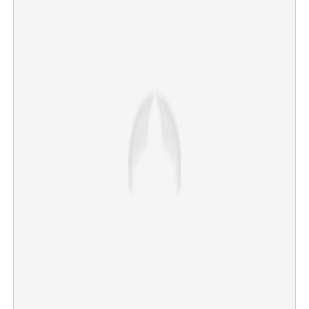
×
Share this link
Copy Link