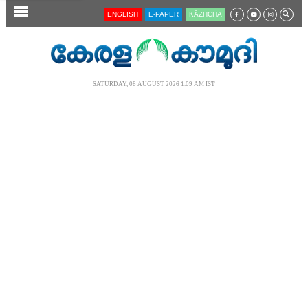
SECTIONS
ENGLISH
E-PAPER
KĀZHCHA
HOME
LATEST
SATURDAY, 08 AUGUST 2026 1.09 AM IST
AUDIO
NOTIFIED NEWS
POLL
KERALA
LOCAL
NEWS 360
CASE DIARY