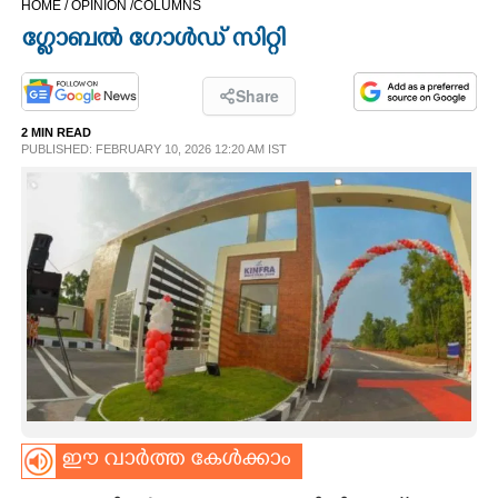
HOME /
OPINION /
COLUMNS
CINEMA
ഗ്ലോബൽ ഗോൾഡ് സിറ്റി
OPINION
Share
2 MIN READ
PHOTOS
PUBLISHED: FEBRUARY 10, 2026 12:20 AM IST
LIFESTYLE
SPIRITUAL
INFO+
ART
ഈ വാർത്ത കേൾക്കാം
ASTRO