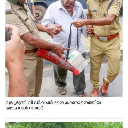
മുഖ്യമന്ത്രി വി.ഡി.സതീശനെ കാണാനെത്തിയ
മോഹനൻ നായർ