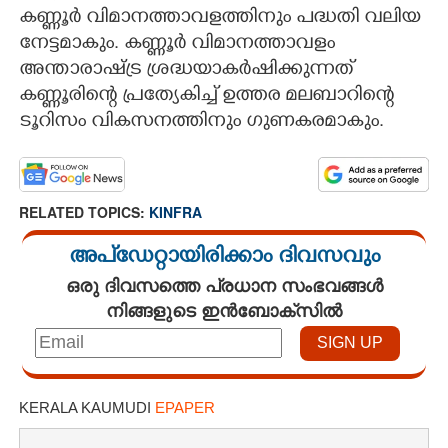
കണ്ണൂർ വിമാനത്താവളത്തിനും പദ്ധതി വലിയ
നേട്ടമാകും. കണ്ണൂർ വിമാനത്താവളം
അന്താരാഷ്ട്ര ശ്രദ്ധയാകർഷിക്കുന്നത്
കണ്ണൂരിന്റെ പ്രത്യേകിച്ച് ഉത്തര മലബാറിന്റെ
ടൂറിസം വികസനത്തിനും ഗുണകരമാകും.
RELATED TOPICS:
KINFRA
അപ്ഡേറ്റായിരിക്കാം ദിവസവും
ഒരു ദിവസത്തെ പ്രധാന സംഭവങ്ങൾ
നിങ്ങളുടെ ഇൻബോക്സിൽ
×
Share this link
KERALA KAUMUDI
EPAPER