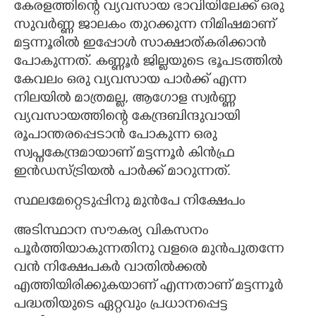
കേരളത്തിന്റെ വ്യവസായ ഭാവിയിലേക്ക് ഒരു
സുവർണ്ണ ജാലകം തുറക്കുന്ന നിമിഷമാണ്
CARTOONS
മട്ടന്നൂരിൽ ഇപ്പോൾ സാക്ഷാത്കരിക്കാൻ
പോകുന്നത്. കണ്ണൂർ ജില്ലയുടെ ഭൂപടത്തിൽ
LITERATURE
കേവലം ഒരു വ്യവസായ പാർക്ക് എന്ന
നിലയിൽ മാത്രമല്ല, ആഗോള സ്വർണ്ണ
ZOOM
വ്യവസായത്തിന്റെ കേന്ദ്രബിന്ദുവായി
രൂപാന്തരപ്പെടാൻ പോകുന്ന ഒരു
CONTACT US
സ്വപ്നകേന്ദ്രമായാണ് മട്ടന്നൂർ കിൻഫ്ര
ഇൻഡസ്ട്രിയൽ പാർക്ക് മാറുന്നത്.
സ്ഥലമേറ്റെടുപ്പിനു മുൻപേ നിക്ഷേപം
അടിസ്ഥാന സൗകര്യ വികസനം
പൂർത്തിയാകുന്നതിനു വളരെ മുൻപുതന്നേ
വൻ നിക്ഷേപകർ വാതിൽക്കൽ
എത്തിയിരിക്കുകയാണ് എന്നതാണ് മട്ടന്നൂർ
പദ്ധതിയുടെ ഏറ്റവും പ്രധാനപ്പെട്ട