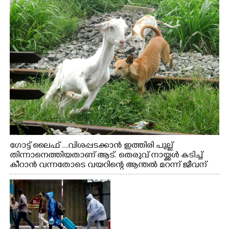
ഗോട്ട് ലൈഫ് ...വിശപ്പടക്കാൻ ഇത്തിരി പുല്ല്
തിന്നാനെത്തിയതാണ് ആട്. തെരുവ് നായ്ക്കൾ കടിച്ച്
കീറാൻ വന്നതോടെ വയറിന്റെ ആന്തൽ മറന്ന് ജീവന്
വേണ്ടിയായി ഓട്ടം. എറണാകുളം വാത്തുരുത്തിയിൽ
നിന്നുള്ള കാഴ്ച