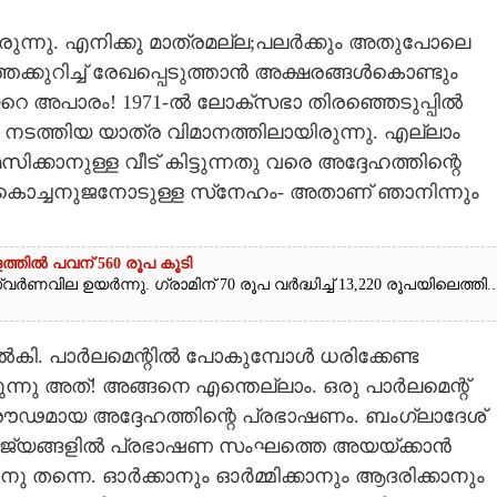
ായിരുന്നു. എനിക്കു മാത്രമല്ല;പലർക്കും അതുപോലെ
െക്കുറിച്ച് രേഖപ്പെടുത്താൻ അക്ഷരങ്ങൾകൊണ്ടും
റെ അപാരം! 1971-ൽ ലോക്സഭാ തിരഞ്ഞെടുപ്പിൽ
ി നടത്തിയ യാത്ര വിമാനത്തിലായിരുന്നു. എല്ലാം
മസിക്കാനുള്ള വീട് കിട്ടുന്നതു വരെ അദ്ദേഹത്തിന്റെ
ഒരു കൊച്ചനുജനോടുള്ള സ്‌നേഹം- അതാണ് ഞാനിന്നും
ത്തിൽ പവന് 560 രൂപ കൂടി
ർണവില ഉയർന്നു. ഗ്രാമിന് 70 രൂപ വർദ്ധിച്ച് 13,220 രൂപയിലെത്തി...
 നൽകി. പാർലമെന്റിൽ പോകുമ്പോൾ ധരിക്കേണ്ട
ുന്നു അത്! അങ്ങനെ എന്തെല്ലാം. ഒരു പാർലമെന്റ്
പ്രൗഢമായ അദ്ദേഹത്തിന്റെ പ്രഭാഷണം. ബംഗ്ലാദേശ്
ൽരാജ്യങ്ങളിൽ പ്രഭാഷണ സംഘത്തെ അയയ്ക്കാൻ
ടനു തന്നെ. ഓർക്കാനും ഓർമ്മിക്കാനും ആദരിക്കാനും