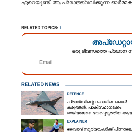
ഏറെയുണ്ട്. ആ പ്രോജ്ജ്വലിക്കുന്ന ഓർമ്മക
RELATED TOPICS:
1
അപ്ഡേറ്റാ
ഒരു ദിവസത്തെ പ്രധാന
RELATED NEWS
DEFENCE
ഫ്രാൻസിന്റെ റഫാലിനെക്കാൾ
കരുത്തൻ,​ പാകിസ്ഥാനടക്കം
രാജ്യങ്ങളെ ഭയപ്പെടുത്തിയ ആയു
ഇന്ത്യ നിർമ്മിച്ച എണ്ണം 100ലേക്ക്
EXPLAINER
വൈഭവ് സൂര്യവംശിക്ക് പിന്നാല