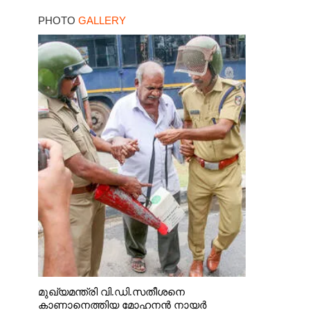
PHOTO
GALLERY
മുഖ്യമന്ത്രി വി.ഡി.സതീശനെ
കാണാനെത്തിയ മോഹനൻ നായർ