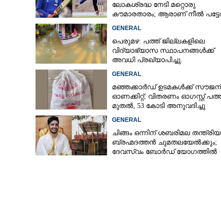
ലോകശ്രദ്ധ നേടി മറ്റൊരു
കൗമാരതാരം; ആരാണ് നീൽ പട്ട
GENERAL
പെരുമഴ: പത്ത് ജില്ലകളിലെ
വിദ്യാഭ്യാസ സ്ഥാപനങ്ങൾക്ക്
അവധി പ്രഖ്യാപിച്ചു.
GENERAL
മഞ്ഞക്കാർഡ് ഉടമകൾക്ക് സൗജന
ഓണക്കിറ്റ്; വിതരണം ഓഗസ്റ്റ് പത്ത
മുതൽ, 53 കോടി അനുവദിച്ചു
ഞങ്ങളുടെ ഉണ്ണി
GENERAL
ചിങ്ങം ഒന്നിന് ശബരിമല തന്ത്രി
ബ്രഹ്മദത്തൻ ചുമതലയേൽക്കും;
ദേവസ്വം ബോർഡ് യോഗത്തിൽ
തീരുമാനം