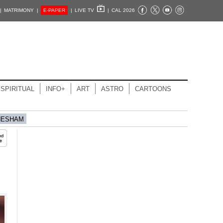
|
MATRIMONY |
E-PAPER
|
LIVE TV
|
CAL 2026
SPIRITUAL
INFO+
ART
ASTRO
CARTOONS
HESHAM