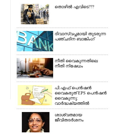
×
തൊഴിൽ എവിടെ???
ദിവാസ്വപ്നമായി തുടരുന്ന
പഞ്ചദിന ബാങ്കിംഗ്
നീതി വൈകുന്നതിലെ
നീതി നിഷേധം
പി.എഫ് പെൻഷൻ
വൈകരുത് EPS പെൻഷൻ
വൈകുന്നു:
വാർദ്ധക്യത്തിൽ
പെൻഷൻകാർ
ബുദ്ധിമുട്ടിൽ*(കത്ത്)
ശാശ്വതമായ
ജീവിതദർശനം