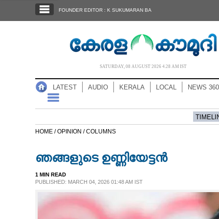
SECTIONS
FOUNDER EDITOR : K SUKUMARAN BA
HOME
LATEST
AUDIO
SATURDAY, 08 AUGUST 2026 4.28 AM IST
NOTIFIED NEWS
LATEST
AUDIO
KERALA
LOCAL
NEWS 360
POLL
KERALA
TIMELI
HOME /
OPINION /
COLUMNS
LOCAL
ഞങ്ങളുടെ ഉണ്ണിയേട്ടൻ
NEWS 360
1 MIN READ
PUBLISHED: MARCH 04, 2026 01:48 AM IST
CASE DIARY