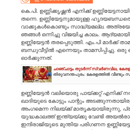
CARTOONS
കെ.പി. ഉണ്ണിക്കൃഷ്ണൻ എനിക്ക് ഉണ്ണിയേട്ടന
തന്നെ. ഉണ്ണിയേട്ടനുമായുള്ള ഹൃദയബന്ധത്ത
വാക്കുകൾകൊണ്ടും സാദ്ധ്യമല്ല. അത്രയേ
LITERATURE
ഞങ്ങൾ ഒന്നിച്ചു വിജയിച്ച കാലം. ആദ്യമായ
ഉണ്ണിയേട്ടൻ തരപ്പെടുത്തി. എം.പി മാർക്ക് താ
ZOOM
ബന്ധുവീട്ടിൽ എന്നെയും താമസിപ്പിച്ചു. 
ഓർക്കുന്നത്.
CONTACT US
ചാഞ്ചാട്ടം തുടർന്ന് സ്വർണവില, കേരള
തിരുവനന്തപുരം: കേരളത്തിൽ വീണ്ടും സ്വ
ഉണ്ണിയേട്ടൻ വലിയൊരു പായ്ക്കറ്റ് എനിക്ക്
ഖാദിയുടെ കോട്ടും പാന്റും അടങ്ങുന്നതായിര
അംഗമെന്ന നിലയ്ക്ക് മാതൃകയായിരുന്നു,​ 
യുദ്ധകാലത്ത് ഇന്ത്യയ്ക്കു വേണ്ടി അയ
ഇന്ദിരാജിയുടെ മുന്തിയ പരിഗണന ഉണ്ണിയേട്