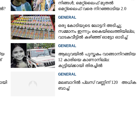
നിങ്ങള്‍; മെറ്റ്‌ലൈഫ് മുതല്‍
േൽ?
മെറ്റ്‌ലൈഫ് വരെ നിറഞ്ഞാടിയ 2.0
Share this link
GENERAL
ഒരു കോടിയുടെ ലോട്ടറി അടിച്ചു;
സമ്മാനം ഇന്നും കൈയിലെത്തിയില്ല,
വാടകവീട്ടിൽ കഴിഞ്ഞ് ഓട്ടോ ഓടിച്ച്
73കാരൻ
GENERAL
്യ
ആലുവയിൽ പുസ്തകം വാങ്ങാനിറങ്ങിയ
Copy Link
്
12 കാരിയെ കാണാനില്ല:
കുട്ടിയ്ക്കായി തിരച്ചിൽ
യേട്ടൻ
GENERAL
യായി
മലബാറിൽ പ്ലസ് വണ്ണിന് 120 അധിക
ബാച്ച്