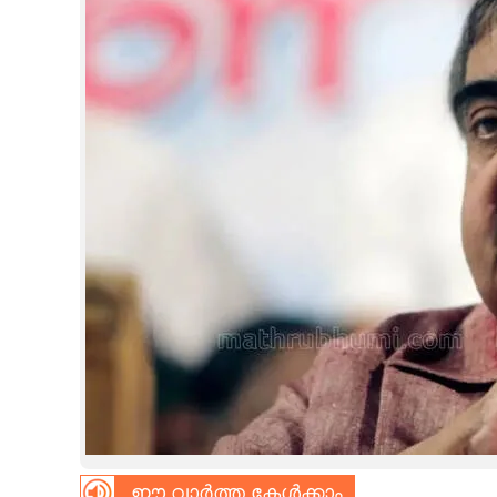
CINEMA
OPINION
PHOTOS
LIFESTYLE
SPIRITUAL
INFO+
ART
ASTRO
ഈ വാർത്ത കേൾക്കാം