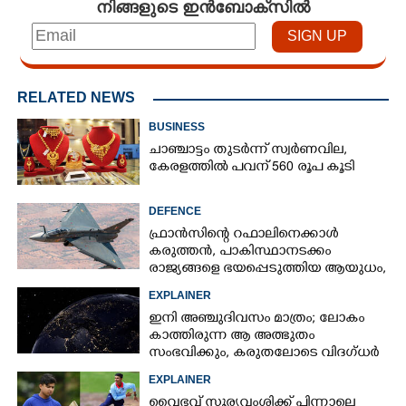
നിങ്ങളുടെ ഇൻബോക്സിൽ
RELATED NEWS
BUSINESS
ചാഞ്ചാട്ടം തുടർന്ന് സ്വർണവില,
കേരളത്തിൽ പവന് 560 രൂപ കൂടി
DEFENCE
ഫ്രാൻസിന്റെ റഫാലിനെക്കാൾ
കരുത്തൻ,​ പാകിസ്ഥാനടക്കം
രാജ്യങ്ങളെ ഭയപ്പെടുത്തിയ ആയുധം,​
ഇന്ത്യ നിർമ്മിച്ച എണ്ണം 100ലേക്ക്
EXPLAINER
ഇനി അഞ്ചുദിവസം മാത്രം; ലോകം
കാത്തിരുന്ന ആ അത്ഭുതം
സംഭവിക്കും, കരുതലോടെ വിദഗ്ധർ
EXPLAINER
വൈഭവ് സൂര്യവംശിക്ക് പിന്നാലെ