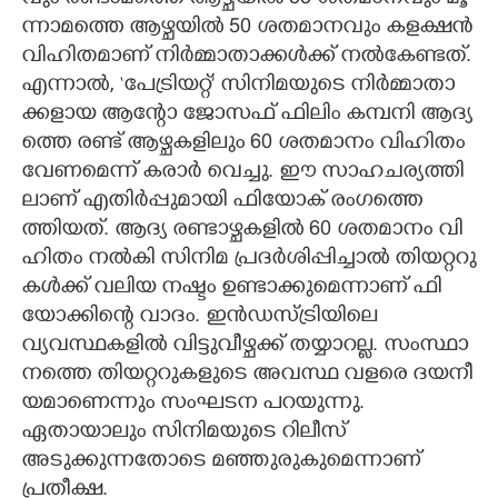
ന്നാ​മ​ത്തെ ആ​ഴ്ച​യി​ൽ 50 ശ​ത​മാ​ന​വും ക​ള​ക്ഷ​ൻ
വി​ഹി​ത​മാ​ണ് നി​ർ​മ്മാ​താ​ക്ക​ൾ​ക്ക് ന​ൽ​കേ​ണ്ട​ത്.
എ​ന്നാ​ൽ, ‘പേ​ട്രി​യ​റ്റ്’ സി​നി​മ​യു​ടെ നി​ർ​മ്മാ​താ​
ക്ക​ളാ​യ ആ​ന്റോ ജോ​സ​ഫ് ഫി​ലിം ക​മ്പ​നി ആ​ദ്യ​
ത്തെ ര​ണ്ട് ആ​ഴ്ച​ക​ളി​ലും 60 ശ​ത​മാ​നം വി​ഹി​തം
വേ​ണ​മെ​ന്ന് ക​രാ​ർ വെ​ച്ചു. ഈ ​സാ​ഹ​ച​ര്യ​ത്തി​
ലാണ് എ​തി​ർ​പ്പു​മാ​യി ഫി​യോ​ക് രം​ഗ​ത്തെ​
ത്തിയത്. ആ​ദ്യ ര​ണ്ടാ​ഴ്ച​ക​ളി​ൽ 60 ശ​ത​മാ​നം വി​
ഹി​തം ന​ൽ​കി സി​നി​മ പ്ര​ദ​ർ​ശി​പ്പി​ച്ചാ​ൽ തി​യ​റ്റ​റു​
ക​ൾ​ക്ക് വ​ലി​യ ന​ഷ്ടം ഉ​ണ്ടാ​ക്കു​മെ​ന്നാണ് ഫി​
യോ​ക്കിന്റെ വാദം. ഇ​ൻ​ഡ​സ്ട്രി​യിലെ
വ്യവസ്ഥകളിൽ വി​ട്ടു​വീ​ഴ്ച​ക്ക് ത​യ്യാ​റ​ല്ല. സം​സ്ഥാ​
ന​ത്തെ തി​യ​റ്റ​റു​ക​ളു​ടെ അ​വ​സ്ഥ വ​ള​രെ ദ​യ​നീ​
യ​മാ​ണെന്നും സംഘടന പറയുന്നു.
ഏതായാലും സിനിമയുടെ റിലീസ്
അടുക്കുന്നതോടെ മഞ്ഞുരുകുമെന്നാണ്
പ്രതീക്ഷ.