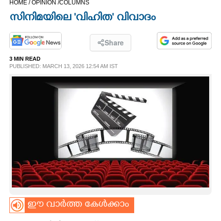
HOME /
OPINION /
COLUMNS
CINEMA
സിനിമയിലെ 'വിഹിത' വിവാദം
OPINION
Share
3 MIN READ
PHOTOS
PUBLISHED: MARCH 13, 2026 12:54 AM IST
LIFESTYLE
SPIRITUAL
INFO+
ART
ഈ വാർത്ത കേൾക്കാം
ASTRO