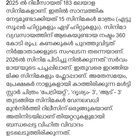
2
025 ൽ റിലീസായത് 183 മലയാള
സിനിമകളാണ്. ഇതിൽ സാമ്പത്തിക
CARTOONS
നേട്ടമുണ്ടാക്കിയത് 15 സിനിമകൾ മാത്രം (എട്ടു
സൂപ്പർ ഹിറ്റുകളും ഏഴ് ഹിറ്റുകളും). സിനിമാ
LITERATURE
വ്യവസായത്തിന് ആകെയുണ്ടായ നഷ്ടം 360
കോടി രൂപ. കണക്കുകൾ പുറത്തുവിട്ടത്
ZOOM
നിർമ്മാതാക്കളുടെ സംഘടന തന്നെയാണ്.
2026ൽ സിനിമ പിടിച്ചു നിൽക്കുന്നത് 'സർവം
CONTACT US
മായ"യുടെ പച്ചപ്പിലാണ്. ഇതുവരെ ഇറങ്ങിയ
മിക്ക സിനിമകളും ഫ്ലോപ്പാണ്. അതേസമയം,
പ്രേക്ഷകർ നാളുകളായി കാത്തിരിക്കുന്ന മൾട്ടി
സ്റ്റാർ ചിത്രം 'പേട്രിയറ്റ് ", 'ദൃശ്യം- 3", 'ആട് - 3"
തുടങ്ങിയ സിനിമകൾ വേനലവധി
മുൻനിർത്തി റിലീസിന് ഒരുങ്ങുകയാണ്.
അതിനിടയിലാണ് തിയറ്ററുകളുമായി
ബന്ധപ്പെട്ട വിഹിത വിവാദം
ഉടലെടുത്തിരിക്കുന്നത്.