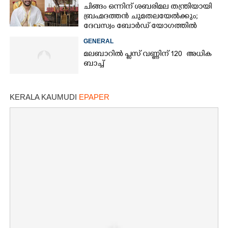
ചിങ്ങം ഒന്നിന് ശബരിമല തന്ത്രിയായി
ബ്രഹ്മദത്തൻ ചുമതലയേൽക്കും;
ദേവസ്വം ബോർഡ് യോഗത്തിൽ
തീരുമാനം
GENERAL
മലബാറിൽ പ്ലസ് വണ്ണിന് 120 അധിക
ബാച്ച്
KERALA KAUMUDI
EPAPER