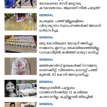
ലോകശ്രദ്ധ നേടി മറ്റൊരു
കൗമാരതാരം; ആരാണ് നീൽ പട്ടേൽ?
GENERAL
പെരുമഴ: പത്ത് ജില്ലകളിലെ
വിദ്യാഭ്യാസ സ്ഥാപനങ്ങൾക്ക് അവധി
പ്രഖ്യാപിച്ചു.
×
Share this link
GENERAL
ഒരു കോടിയുടെ ലോട്ടറി അടിച്ചു;
സമ്മാനം ഇന്നും കൈയിലെത്തിയില്ല,
വാടകവീട്ടിൽ കഴിഞ്ഞ് ഓട്ടോ ഓടിച്ച്
73കാരൻ
GENERAL
മഞ്ഞക്കാർഡ് ഉടമകൾക്ക് സൗജന്യ
Copy Link
ഓണക്കിറ്റ്; വിതരണം ഓഗസ്റ്റ് പത്ത്
മുതൽ, 53 കോടി അനുവദിച്ചു
GENERAL
ആലുവയിൽ പുസ്തകം
വാങ്ങാനിറങ്ങിയ 12 കാരിയെ
കാണാനില്ല: കുട്ടിയ്ക്കായി തിരച്ചിൽ
GENERAL