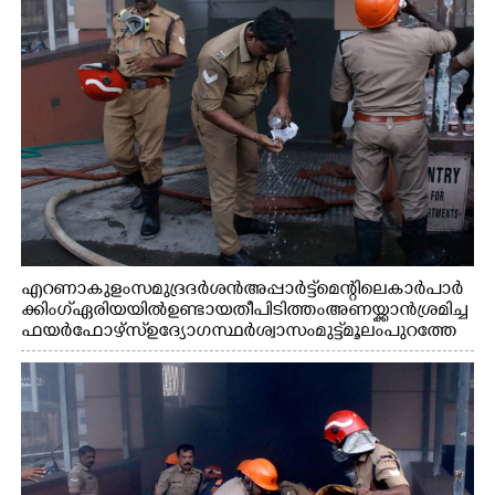
എറണാകുളം സമുദ്ര ദർശൻ അപ്പാർട്ട്മെന്റിലെ കാർ പാർ
ക്കിംഗ് ഏരിയയിൽ ഉണ്ടായ തീപിടിത്തം അണയ്ക്കാൻ ശ്രമിച്ച
ഫയർഫോഴ്സ് ഉദ്യോഗസ്ഥർ ശ്വാസം മുട്ട് മൂലം പുറത്തേ
ക്കിറങ്ങി മുഖം കഴുകുന്നു