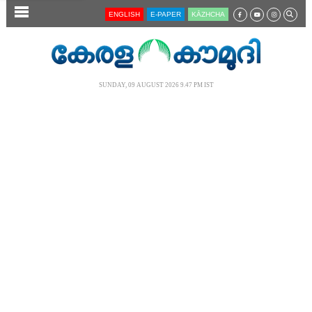
SECTIONS
ENGLISH
E-PAPER
KĀZHCHA
HOME
LATEST
SUNDAY, 09 AUGUST 2026 9.47 PM IST
AUDIO
NOTIFIED NEWS
POLL
KERALA
LOCAL
NEWS 360
CASE DIARY