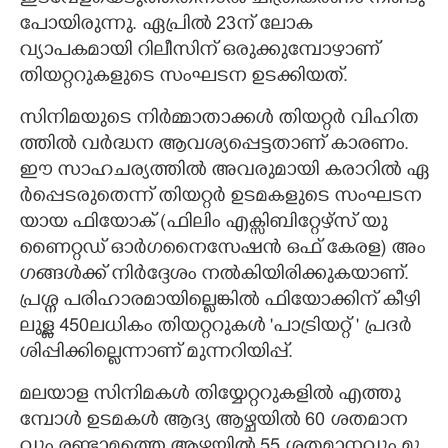
പോയിരുന്നു. ഏപ്രിൽ 23ന് ലോക
വ്യാപകമായി റിലീസിന് ഒരുക്കുമ്പോഴാണ്
തിയറ്ററുകളുടെ സംഘടന ഉടക്കിയത്.
സിനിമയുടെ നിർമ്മാതാക്കൾ തി​യ​റ്റ​ർ വി​ഹി​ത​
ത്തി​ൽ വ​ർ​ദ്ധ​ന ആ​വ​ശ്യ​പ്പെ​ട്ടതാണ് കാരണം.
ഈ സാ​ഹ​ച​ര്യ​ത്തി​ൽ അവരുമായി ക​രാ​റി​ൽ ഏ​
ർ​പ്പെ​ട​രു​തെ​ന്ന് തി​യ​റ്റ​ർ ഉ​ട​മ​ക​ളു​ടെ സം​ഘ​ട​ന​
യാ​യ ഫി​യോ​ക് (ഫി​ലിം എ​ക്സി​ബി​റ്റേ​ഴ്സ് യു​
ണൈ​റ്റ​ഡ് ഓ​ർ​ഗ​നൈ​സേ​ഷ​ൻ ഒ​ഫ് കേ​ര​ള) അം​
ഗ​ങ്ങ​ൾ​ക്ക് നി​ർ​ദ്ദേശം ന​ൽ​കിയിരിക്കുകയാണ്.
പ്ര​ശ്ന പ​രി​ഹാ​ര​മാ​യി​ല്ലെ​ങ്കി​ൽ ഫി​യോ​ക്കി​ന് കീ​ഴി​
ലു​ള്ള 450ല​ധി​കം തി​യ​റ്റ​റു​ക​ൾ 'പാട്രിയറ്റ് " പ്ര​ദ​ർ​
ശി​പ്പി​ക്കി​ല്ലെന്നാണ് മുന്നറിയിപ്പ്.
മ​ല​യാ​ള സി​നി​മ​ക​ൾ തി​യ്യേ​റ്റ​റു​ക​ളി​ൽ എ​ത്തു​
മ്പോ​ൾ ഉ​ട​മ​ക​ൾ ആ​ദ്യ ആ​ഴ്ച​യി​ൽ 60 ശ​ത​മാ​ന​
വും ര​ണ്ടാ​മ​ത്തെ ആ​ഴ്ച​യി​ൽ 55 ശ​ത​മാ​ന​വും മൂ​