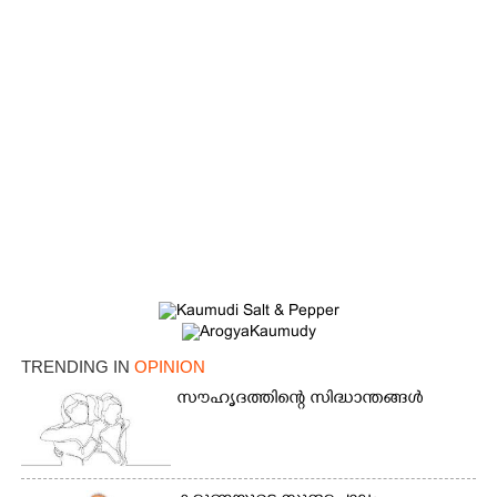
TRENDING IN
OPINION
സൗഹൃദത്തിന്റെ സിദ്ധാന്തങ്ങൾ