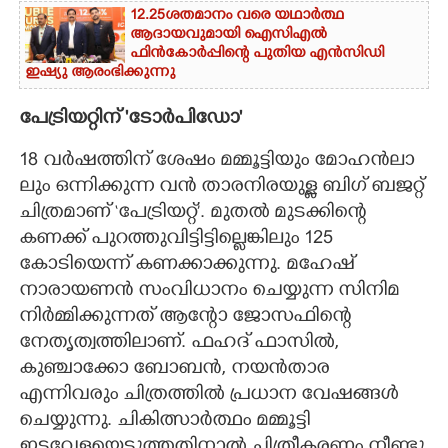
12.25ശതമാനം വരെ യഥാർത്ഥ
ആദായവുമായി ഐസിഎൽ
ഫിൻകോർപ്പിന്റെ പുതിയ എൻസിഡി
ഇഷ്യു ആരംഭിക്കുന്നു
പേട്രിയറ്റിന് 'ടോർപിഡോ"
18 വ​ർ​ഷ​ത്തി​ന് ശേ​ഷം മ​മ്മൂ​ട്ടി​യും മോ​ഹ​ൻ​ലാ​
ലും ഒ​ന്നി​ക്കു​ന്ന വ​ൻ താ​ര​നി​ര​യു​ള്ള ബി​ഗ് ബ​ജ​റ്റ്
ചി​ത്രമാണ് ‘പേ​ട്രി​യ​റ്റ്’​. മുതൽ മുടക്കിന്റെ
കണക്ക് പുറത്തുവിട്ടിട്ടില്ലെങ്കിലും 125
കോടിയെന്ന് കണക്കാക്കുന്നു. മഹേഷ്
നാരായണൻ സംവിധാനം ചെയ്യുന്ന സിനിമ
നിർമ്മിക്കുന്നത് ആന്റോ ജോസഫിന്റെ
നേതൃത്വത്തിലാണ്. ഫഹദ് ഫാസിൽ,
കുഞ്ചാക്കോ ബോബൻ, നയൻ‌താര
എന്നിവരും ചിത്രത്തിൽ പ്രധാന വേഷങ്ങൾ
ചെയ്യുന്നു. ചികിത്സാർത്ഥം മമ്മൂട്ടി
ഇടവേളയെടുത്തതിനാൽ ചിത്രീകരണം നീണ്ടു