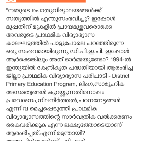
''നമ്മുടെ പൊതുവിദ്യാലയങ്ങൾക്ക്
CARTOONS
സത്യത്തിൽ എന്തുസംഭവിച്ചു? ഇപ്പോൾ
മുപ്പതിന് മുകളിൽ പ്രായമുള്ളവരൊക്കെ
LITERATURE
അവരുടെ പ്രാഥമിക വിദ്യാ
ഭ്യാസ
കാലഘട്ടത്തിൽ പാട്ടുപോലെ പറഞ്ഞിരുന്ന
ZOOM
ഒരു സം
ഭവമായിരുന്നു ഡി.പി.ഇ.പി. ഇപ്പോൾ
ആർക്കെങ്കിലും അത് ഓർമ്മയുണ്ടോ? 1994-ൽ
CONTACT US
ഇന്ത്യയിൽ കേന്ദ്രീകൃത പദ്ധതിയായി ആരംഭിച്ച
ജില്ലാ പ്രാഥമിക വിദ്യാഭ്യാസ പരിപാടി - District
Primary Education Program, ലിംഗ,സാമൂഹിക
അസമത്വങ്ങൾ കുറയ്ക്കുന്നതിനൊപ്പം
പ്രവേശനം,നിലനിർത്തൽ,പഠനനേട്ടങ്ങൾ
എന്നിവ മെച്ചപ്പെടുത്തി പ്രാഥമിക
വിദ്യാഭ്യാസത്തിന്റെ സാർവത്രിക വൽക്കരണം
കൈവരിക്കുക എന്ന ലക്ഷ്യത്തോടെയാണ്
ആരംഭിച്ചത്.എന്നിട്ടെന്തായി?