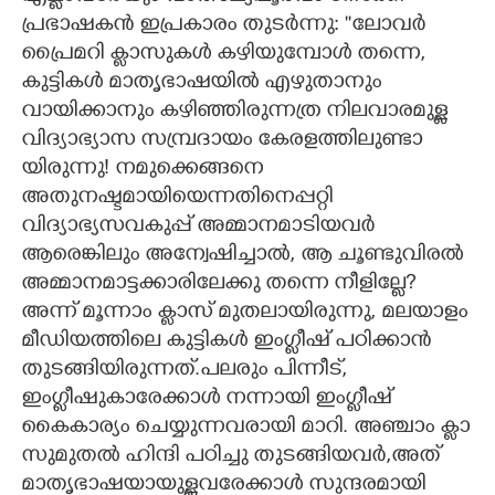
പ്രഭാഷകൻ ഇപ്രകാരം തുടർന്നു: ''ലോവർ
പ്രൈമറി ക്ലാസുകൾ കഴിയുമ്പോ
ൾ തന്നെ,
കുട്ടികൾ മാതൃഭാഷയിൽ എഴുതാനും
വായിക്കാനും കഴിഞ്ഞിരുന്നത്ര നിലവാരമുള്ള
വിദ്യാഭ്യാസ സമ്പ്രദായം കേരളത്തിലുണ്ടാ
യിരുന്നു! നമുക്കെങ്ങനെ
അതുനഷ്ടമായിയെന്നതിനെപ്പറ്റി
വിദ്യാഭ്യസവകുപ്പ് അമ്മാനമാടിയവർ
ആരെങ്കിലും അന്വേഷിച്ചാൽ, ആ ചൂണ്ടുവിരൽ
അമ്മാനമാട്ടക്കാരിലേക്കു തന്നെ നീളില്ലേ?
അന്ന് മൂന്നാം ക്ലാസ് മുതലായിരുന്നു, മലയാളം
മീഡിയത്തിലെ കുട്ടികൾ ഇംഗ്ലീഷ് പഠിക്കാൻ
തുടങ്ങിയിരു
ന്നത്.പലരും പിന്നീട്,
ഇംഗ്ലീഷുകാരേക്കാൾ നന്നായി ഇംഗ്ലീഷ്
കൈകാര്യം ചെയ്യുന്നവരായി മാറി. അഞ്ചാം ക്ലാ
സുമുതൽ ഹിന്ദി പഠിച്ചു തുടങ്ങിയവർ,അത്
മാതൃഭാഷയായുള്ളവരേക്കാൾ സുന്ദരമായി