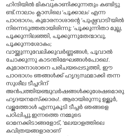
ഹിന്ദിയി
ൽ മികവുകാണിക്കുന്നതും കണ്ടിട്ടു
ണ്ട്.നാലാം ക്ലാസിലെ 'പൂക്കാലം" എന്ന
പാഠഭാഗം, കുമാരനാശാന്റെ 'പുഷ്പവാടി"യിൽ
നിന്നെടുത്തതായിരിന്നു: 'പൂക്കുന്നിതാ മുല്ല,
പൂക്കുന്നിലഞ്ഞി, പൂക്കുന്നുതേന്മാവു,
പൂക്കുന്നശോകം;
വായ്ക്കുന്നുവേലിക്കുവർണ്ണങ്ങൾ, പൂവാൽ
ചോക്കുന്നു കാടന്തിമേഘങ്ങൾപോലെ".
കുമാരനാശാനെ പരിചയപ്പെടുത്തി, ഈ
പാഠഭാഗം ഞങ്ങൾക്ക് ഹൃദ്യസ്ഥമാക്കി തന്ന
സുശീല ടീച്ചറി
ന്
അൻപത്തിയഞ്ചുവർഷങ്ങൾക്കുശേഷമൊ
രു
ഹൃദയനമസ്ക്കാരം!. ആരായിരുന്നു ഉള്ളൂർ,
വള്ളത്തോൾ എന്നുകൂടി ടീച്ചർ ഞങ്ങളെ
പഠിപ്പിച്ചു.ഇന്നത്തെ നമ്മുടെ
ഓമനക്കിടാങ്ങളോട്, 'മലയാളത്തിലെ
കവിത്രയങ്ങളാരാണ്