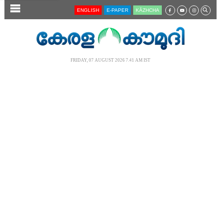
SECTIONS
ENGLISH
E-PAPER
KĀZHCHA
HOME
LATEST
FRIDAY, 07 AUGUST 2026 7.41 AM IST
AUDIO
NOTIFIED NEWS
POLL
KERALA
LOCAL
NEWS 360
CASE DIARY