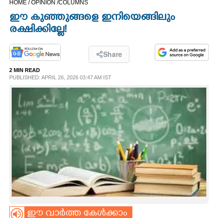
HOME /
OPINION /
COLUMNS
CINEMA
ഈ കുഞ്ഞുങ്ങളെ ഇനിയെങ്ങിലും
രക്ഷിക്കില്ലേ!
OPINION
Share
PHOTOS
2 MIN READ
PUBLISHED: APRIL 26, 2026 03:47 AM IST
LIFESTYLE
SPIRITUAL
INFO+
ART
ASTRO
ഈ വാർത്ത കേൾക്കാം