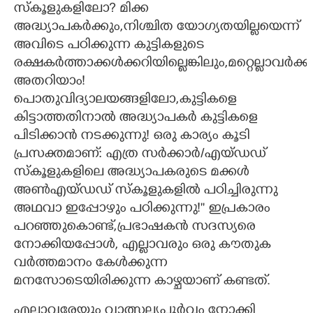
സ്കൂളുകളിലോ? മിക്ക
അദ്ധ്യാപകർക്കും,നിശ്ചിത യോഗ്യതയില്ലയെന്ന്
അവിടെ പഠിക്കുന്ന കുട്ടികളുടെ
രക്ഷകർത്താക്കൾക്കറിയില്ലെങ്കിലും,മറ്റെല്ലാവർക്ക
അതറിയാം!
പൊതുവിദ്യാലയങ്ങളിലോ,കുട്ടികളെ
കിട്ടാത്തതിനാൽ അദ്ധ്യാപകർ കുട്ടികളെ
പിടിക്കാ
ൻ നടക്കുന്നു! ഒരു കാര്യം കൂടി
പ്രസക്തമാണ്: എത്ര സർക്കാർ/എയ്ഡഡ്
സ്കൂളുകളിലെ അദ്ധ്യാപകരുടെ മക്കൾ
അൺഎയ്ഡഡ് സ്കൂളുകളിൽ പഠിച്ചിരുന്നു
അഥവാ ഇപ്പോഴും പഠിക്കുന്നു!"" ഇപ്രകാരം
പറഞ്ഞുകൊണ്ട്,പ്രഭാഷകൻ സദസ്യരെ
നോക്കിയപ്പോൾ, എല്ലാവരും ഒരു കൗതുക
വർത്തമാനം കേൾക്കു
ന്ന
മനസോടെയിരിക്കുന്ന കാഴ്ചയാണ് കണ്ടത്.
എല്ലാവരേയും വാത്സല്യപൂർവം നോക്കി