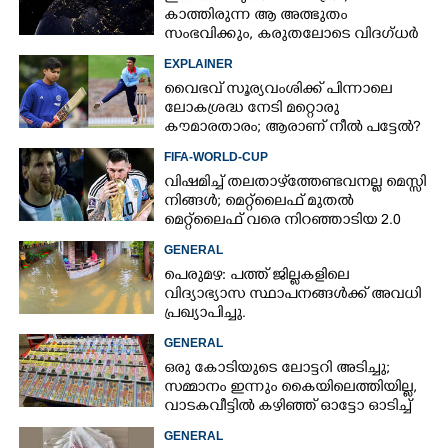
കാത്തിരുന്ന ആ അത്ഭുതം
സംഭവിക്കും, കരുതലോടെ വിദഗ്ധർ
EXPLAINER
വൈഭവ് സൂര്യവംശിക്ക് പിന്നാലെ
ലോകശ്രദ്ധ നേടി മറ്റൊരു
കൗമാരതാരം; ആരാണ് നീൽ പട്ടേൽ?
FIFA-WORLD-CUP
വിഷമിച്ച് തലതാഴ്‌ത്തേണ്ടവനല്ല മെസ്സി
നിങ്ങള്‍; മെറ്റ്‌ലൈഫ് മുതല്‍
മെറ്റ്‌ലൈഫ് വരെ നിറഞ്ഞാടിയ 2.0
GENERAL
പെരുമഴ: പത്ത് ജില്ലകളിലെ
വിദ്യാഭ്യാസ സ്ഥാപനങ്ങൾക്ക് അവധി
പ്രഖ്യാപിച്ചു.
GENERAL
ഒരു കോടിയുടെ ലോട്ടറി അടിച്ചു;
സമ്മാനം ഇന്നും കൈയിലെത്തിയില്ല,
വാടകവീട്ടിൽ കഴിഞ്ഞ് ഓട്ടോ ഓടിച്ച്
73കാരൻ
GENERAL