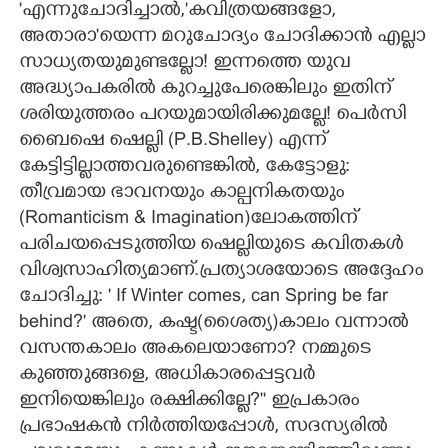
"എന്നുചോദിച്ചാൽ,'കവിത്രയങ്ങളോ,
അതാരാ"യെന്ന മറുചോദ്യം
ചോദിക്കാൻ എല്ലാ
സാധ്യതയുമുണ്ടല്ലോ! ഇന്നത്തെ യുവ
അദ്ധ്യാപകരിൽ കുറച്ചുപേരെങ്കിലും ഇതിന്
ശരിയുത്തരം പറയുമായിരിക്കുമല്ലേ! പെർസി
ബൈഷെ ഷെല്ലി (P.B.Shelley) എന്ന്
കേട്ടിട്ടില്ലാത്തവരുണ്ടെങ്കിൽ, കേട്ടോളു:
തീവ്രമായ ഭാവനയും കാല്പനികതയും
(Romanticism & Imagination)ലോകത്തിന്
പരിചയപ്പെടുത്തിയ ഷെല്ലിയുടെ കവിതകൾ
വിശ്വസാഹിത്യമാണ്.പ്രത്യാശയോടെ അദ്ദേഹം
ചോദിച്ചു: ' If Winter comes, can Spring be far
behind?" അതെ, കഷ്ട(ശൈത്യ)കാലം വന്നാൽ
വസന്തകാലം അകലെയാണോ? നമ്മുടെ
കുഞ്ഞുങ്ങളെ, അധികാരപ്പെട്ടവർ
ഇനിയെങ്കിലും രക്ഷിക്കില്ലേ?""
ഇപ്രകാരം
പ്രഭാഷകൻ നിർത്തിയപ്പോൾ, സദസ്യരിൽ