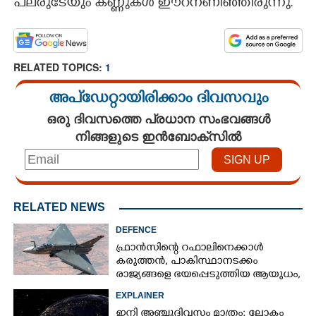
പലരുടേയും കണ്ണുകൾ ഈറനണിഞ്ഞി
രുന്നു.
RELATED TOPICS:
1
അപ്ഡേറ്റായിരിക്കാം ദിവസവും
ഒരു ദിവസത്തെ പ്രധാന സംഭവങ്ങൾ
നിങ്ങളുടെ ഇൻബോക്സിൽ
RELATED NEWS
DEFENCE
ഫ്രാൻസിന്റെ റഫാലിനെക്കാൾ
കരുത്തൻ,​ പാകിസ്ഥാനടക്കം
രാജ്യങ്ങളെ ഭയപ്പെടുത്തിയ ആയുധം,​
ഇന്ത്യ നിർമ്മിച്ച എണ്ണം 100ലേക്ക്
EXPLAINER
ഇനി അഞ്ചുദിവസം മാത്രം; ലോകം