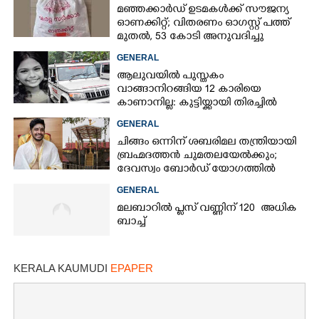
മഞ്ഞക്കാർഡ് ഉടമകൾക്ക് സൗജന്യ
ഓണക്കിറ്റ്; വിതരണം ഓഗസ്റ്റ് പത്ത്
മുതൽ, 53 കോടി അനുവദിച്ചു
×
Share this link
GENERAL
ആലുവയിൽ പുസ്തകം
വാങ്ങാനിറങ്ങിയ 12 കാരിയെ
കാണാനില്ല: കുട്ടിയ്ക്കായി തിരച്ചിൽ
GENERAL
Copy Link
ചിങ്ങം ഒന്നിന് ശബരിമല തന്ത്രിയായി
ബ്രഹ്മദത്തൻ ചുമതലയേൽക്കും;
ദേവസ്വം ബോർഡ് യോഗത്തിൽ
തീരുമാനം
GENERAL
മലബാറിൽ പ്ലസ് വണ്ണിന് 120 അധിക
ബാച്ച്
KERALA KAUMUDI
EPAPER