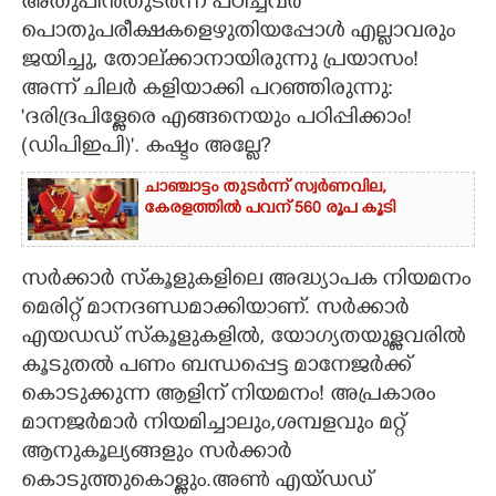
അതുപിൻതുടർന്ന് പഠിച്ചവർ
പൊതുപരീക്ഷകളെഴുതിയപ്പോൾ എല്ലാവരും
ജയിച്ചു, തോല്ക്കാനായിരുന്നു പ്രയാസം!
അന്ന് ചി
ലർ കളിയാക്കി പറഞ്ഞിരുന്നു:
'ദരിദ്രപിള്ളേരെ എങ്ങനെയും പഠിപ്പിക്കാം!
(ഡിപിഇപി)". കഷ്ടം അല്ലേ?
ചാഞ്ചാട്ടം തുടർന്ന് സ്വർണവില,
കേരളത്തിൽ പവന് 560 രൂപ കൂടി
സർക്കാർ സ്‌കൂളുകളിലെ അദ്ധ്യാപക നിയമനം
മെരിറ്റ് മാനദണ്ഡമാക്കിയാണ്. സർക്കാർ
എയഡഡ് സ്കൂളുകളിൽ, യോഗ്യതയുള്ളവരിൽ
കൂടുതൽ പണം ബന്ധപ്പെട്ട മാനേജർക്ക്
കൊടുക്കുന്ന ആളിന് നിയമനം! അപ്രകാരം
മാനജർമാർ നിയമിച്ചാലും,ശമ്പളവും മറ്റ്
ആനുകൂല്യങ്ങളും സർക്കാർ
കൊടുത്തുകൊള്ളും.അൺ എയ്ഡഡ്