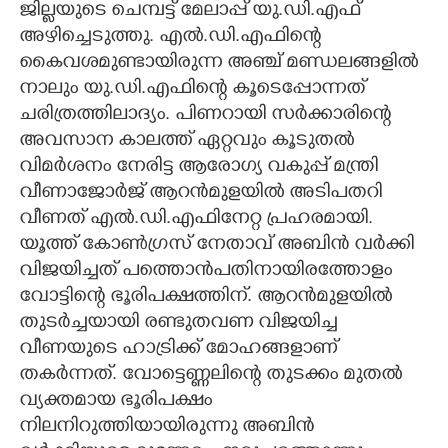
ജില്ലയുടെ ചെമ്പട്ട് മേലാപ്പ് യു.ഡി.എഫ്
അഴിച്ചെട‌ുത്തു. എൽ.ഡി.എഫിന്റെ
CARTOONS
കൈവശമുണ്ടായിരുന്ന അഞ്ച് മണ്ഡലങ്ങളിൽ
നാലും യു.ഡി.എഫിന്റെ കൂടെപ്പോന്നത്
LITERATURE
ചരിത്രത്തിലാദ്യം. പിണറായി സർക്കാരിന്റെ
അവസാന കാലത്ത് ഏറ്റവും കൂടുതൽ
ZOOM
വിമർശനം നേരിട്ട ആരോഗ്യ വകുപ്പ് മന്ത്രി
വീണാജോർജ് ആറൻമുളയിൽ അടിപതറി
CONTACT US
വീണത് എൽ.ഡി.എഫിനേറ്റ പ്രഹരമായി.
യൂത്ത് കോൺഗ്രസ് നേതാവ് അബിൻ വർക്കി
വിജയിച്ചത് പത്തൊൻപതിനായിരത്തോളം
വോട്ടിന്റെ ഭൂരിപക്ഷത്തിന്. ആറൻമുളയിൽ
തുടർച്ചയായി രണ്ടുതവണ വിജയിച്ച
വീണയുടെ ഹാട്രിക്ക് മോഹങ്ങളാണ്
തകർന്നത്. വോട്ടെണ്ണലിന്റെ തുടക്കം മുതൽ
വ്യക്തമായ ഭൂരിപക്ഷം
നിലനിറുത്തിയായിരുന്നു അബിൻ