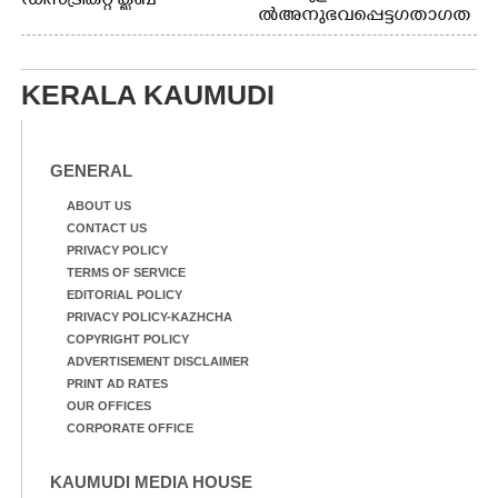
ഡിസ്ട്രിക്റ്റ് ക്ലബ്
ൽ അനുഭവപ്പെട്ട ഗതാഗത
അത്‌ലറ്റിക്
ക്കുരുക്ക്
ചാമ്പ്യൻഷിപ്പിൽ അണ്ടർ
20 ആൺകുട്ടികളുടെ 200
മീറ്റർ ഓട്ടം ഫൈനൽ
KERALA KAUMUDI
മത്സരത്തിനിടെ സിന്തറ്റിക്
ട്രാക്കിന് കുറുകെ ഓടുന്ന
നായകൾ.
GENERAL
ABOUT US
CONTACT US
PRIVACY POLICY
TERMS OF SERVICE
EDITORIAL POLICY
PRIVACY POLICY-KAZHCHA
COPYRIGHT POLICY
ADVERTISEMENT DISCLAIMER
PRINT AD RATES
OUR OFFICES
CORPORATE OFFICE
KAUMUDI MEDIA HOUSE