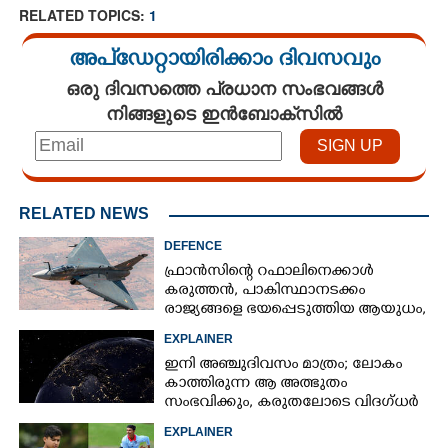
RELATED TOPICS:
1
അപ്ഡേറ്റായിരിക്കാം ദിവസവും
ഒരു ദിവസത്തെ പ്രധാന സംഭവങ്ങൾ
നിങ്ങളുടെ ഇൻബോക്സിൽ
RELATED NEWS
DEFENCE
ഫ്രാൻസിന്റെ റഫാലിനെക്കാൾ
കരുത്തൻ,​ പാകിസ്ഥാനടക്കം
രാജ്യങ്ങളെ ഭയപ്പെടുത്തിയ ആയുധം,​
ഇന്ത്യ നിർമ്മിച്ച എണ്ണം 100ലേക്ക്
EXPLAINER
ഇനി അഞ്ചുദിവസം മാത്രം; ലോകം
കാത്തിരുന്ന ആ അത്ഭുതം
സംഭവിക്കും, കരുതലോടെ വിദഗ്ധർ
EXPLAINER