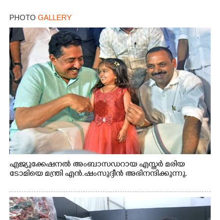
PHOTO
GALLERY
എജ്യുക്കേഷനൽ അംബാസഡറായ എസ്തർ മരിയ
ടോമിയെ മന്ത്രി എൻ.ഷംസുദ്ദീൻ അഭിനന്ദിക്കുന്നു.