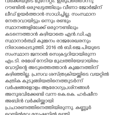
വർക്കിയുടെ മുന്നേറ്റം. ഇരുപത്തൊന്നു
റൗണ്ടിൽ ഒരുഘട്ടത്തിലും വീണാ ജോർജിന്
ലീഡ് ഉയർത്താൻ സാധിച്ചില്ല. സംസ്ഥാന
നേതാവായിട്ടും ഒന്നും രണ്ടും
സ്ഥാനങ്ങളിലേക്ക് ഒരുറൗണ്ടിലും
കടന്നെത്താൻ കഴിയാതെ എൻ.ഡി.എ
സ്ഥാനാർത്ഥി കുമ്മനം രാജശേഖരനും
നിരാശപ്പെടുത്തി. 2016 ൽ ബി.ജെ.പിയുടെ
സംസ്ഥാന ജനറൽ സെക്രട്ടറിയായിരുന്ന
എം.ടി. രമേശ് നേടിയ മുപ്പത്തിയേഴായിരം
വോട്ടിന്റെ അടുത്തെത്താൻ കുമ്മനത്തിന്
കഴിഞ്ഞില്ല. പ്രസവ ശസ്ത്രക്രിയയ്ക്കിടെ വയറ്റിൽ
കത്രിക കുടുങ്ങിയതിനെത്തുടർന്ന്
വർഷങ്ങളോളം ആരോഗ്യപ്രശ്‌നങ്ങൾ
അനുഭവിക്കേണ്ടി വന്ന കെ.കെ. ഹർഷീന
അബിൻ വർക്കിയ്ക്കായി
പ്രചാരണത്തിനെത്തിയിരുന്നു. കണ്ണൂർ
റെയിൽവേ സ്റ്റേഷനിൽ മന്ത്രി