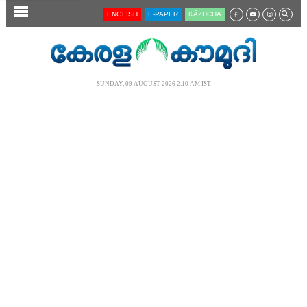
SECTIONS
ENGLISH
E-PAPER
KĀZHCHA
HOME
LATEST
SUNDAY, 09 AUGUST 2026 2.10 AM IST
AUDIO
NOTIFIED NEWS
POLL
KERALA
LOCAL
NEWS 360
CASE DIARY