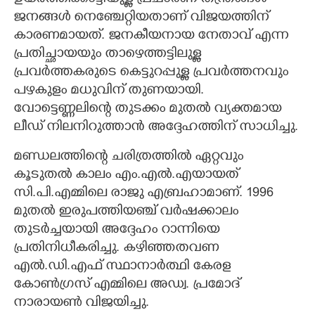
ജനങ്ങൾ നെഞ്ചേറ്റിയതാണ് വിജയത്തിന്
കാരണമായത്. ജനകീയനായ നേതാവ് എന്ന
പ്രതിച്ഛായയും താഴെത്തട്ടിലുള്ള
പ്രവർത്തകരുടെ കെട്ടുറപ്പുള്ള പ്രവർത്തനവും
പഴകുളം മധുവിന് തുണയായി.
വോട്ടെണ്ണലിന്റെ തുടക്കം മുതൽ വ്യക്തമായ
ലീഡ് നിലനിറുത്താൻ അദ്ദേഹത്തിന് സാധിച്ചു.
മണ്ഡലത്തിന്റെ ചരിത്രത്തിൽ ഏറ്റവും
കൂടുതൽ കാലം എം.എൽ.എയായത്
സി.പി.എമ്മിലെ രാജു എബ്രഹാമാണ്. 1996
മുതൽ ഇരുപത്തിയഞ്ച് വർഷക്കാലം
തുടർച്ചയായി അദ്ദേഹം റാന്നിയെ
പ്രതിനിധീകരിച്ചു. കഴിഞ്ഞതവണ
എൽ.ഡി.എഫ് സ്ഥാനാർത്ഥി കേരള
കോൺഗ്രസ് എമ്മിലെ അഡ്വ. പ്രമോദ്
നാരായൺ വിജയിച്ചു.