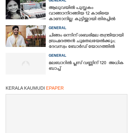
GENERAL
ആലുവയിൽ പുസ്തകം
വാങ്ങാനിറങ്ങിയ 12 കാരിയെ
കാണാനില്ല: കുട്ടിയ്ക്കായി തിരച്ചിൽ
GENERAL
ചിങ്ങം ഒന്നിന് ശബരിമല തന്ത്രിയായി
ബ്രഹ്മദത്തൻ ചുമതലയേൽക്കും;
ദേവസ്വം ബോർഡ് യോഗത്തിൽ
തീരുമാനം
GENERAL
മലബാറിൽ പ്ലസ് വണ്ണിന് 120 അധിക
ബാച്ച്
KERALA KAUMUDI
EPAPER