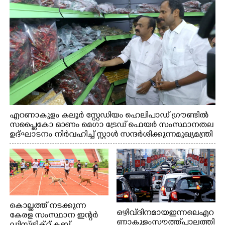
എറണാകുളം കലൂർ സ്റ്റേഡിയം ഹെലിപാഡ് ഗ്രൗണ്ടിൽ
സപ്ളൈകോ ഓണം മെഗാ ട്രേഡ് ഫെയർ സംസ്ഥാനതല
ഉദ്ഘാടനം നിർവഹിച്ച് സ്റ്റാൾ സന്ദർശിക്കുന്ന മുഖ്യമന്ത്രി
വി.ഡി. സതീശൻ. മന്ത്രി അനൂപ് ജേക്കബ് സമീപം
കൊല്ലത്ത് നടക്കുന്ന
ഒഴിവ് ദിനമായ ഇന്നലെ എറ
കേരള സംസ്ഥാന ഇന്റർ
ണാകുളം സൗത്ത് പാലത്തി