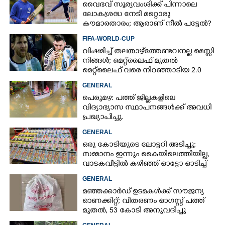
വൈഭവ് സൂര്യവംശിക്ക് പിന്നാലെ
ലോകശ്രദ്ധ നേടി മറ്റൊരു
കൗമാരതാരം; ആരാണ് നീൽ പട്ടേൽ?
FIFA-WORLD-CUP
വിഷമിച്ച് തലതാഴ്‌ത്തേണ്ടവനല്ല മെസ്സി
നിങ്ങള്‍; മെറ്റ്‌ലൈഫ് മുതല്‍
×
Share this link
മെറ്റ്‌ലൈഫ് വരെ നിറഞ്ഞാടിയ 2.0
GENERAL
പെരുമഴ: പത്ത് ജില്ലകളിലെ
വിദ്യാഭ്യാസ സ്ഥാപനങ്ങൾക്ക് അവധി
പ്രഖ്യാപിച്ചു.
GENERAL
Copy Link
ഒരു കോടിയുടെ ലോട്ടറി അടിച്ചു;
സമ്മാനം ഇന്നും കൈയിലെത്തിയില്ല,
വാടകവീട്ടിൽ കഴിഞ്ഞ് ഓട്ടോ ഓടിച്ച്
73കാരൻ
GENERAL
മഞ്ഞക്കാർഡ് ഉടമകൾക്ക് സൗജന്യ
ഓണക്കിറ്റ്; വിതരണം ഓഗസ്റ്റ് പത്ത്
മുതൽ, 53 കോടി അനുവദിച്ചു