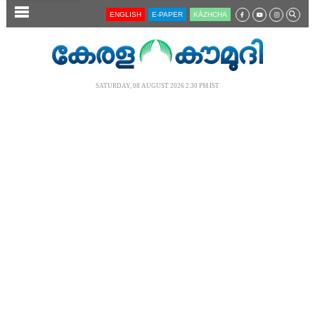
SECTIONS
ENGLISH
E-PAPER
KĀZHCHA
HOME
LATEST
SATURDAY, 08 AUGUST 2026 2.30 PM IST
AUDIO
NOTIFIED NEWS
POLL
KERALA
LOCAL
NEWS 360
CASE DIARY