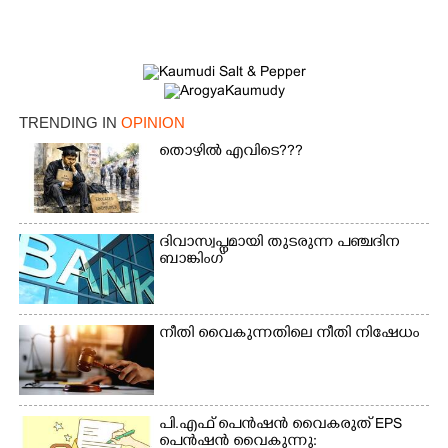
TRENDING IN
OPINION
തൊഴിൽ എവിടെ???
ദിവാസ്വപ്നമായി തുടരുന്ന പഞ്ചദിന
ബാങ്കിംഗ്
നീതി വൈകുന്നതിലെ നീതി നിഷേധം
പി.എഫ് പെൻഷൻ വൈകരുത് EPS
പെൻഷൻ വൈകുന്നു: