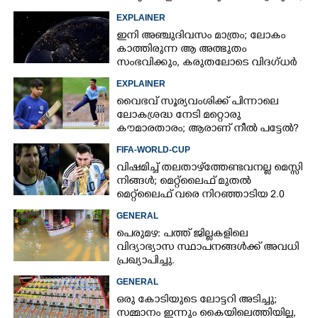
ഇന്ത്യ നിർമ്മിച്ച എണ്ണം 100ലേക്ക്
EXPLAINER
ഇനി അഞ്ചുദിവസം മാത്രം; ലോകം
കാത്തിരുന്ന ആ അത്ഭുതം
സംഭവിക്കും, കരുതലോടെ വിദഗ്ധർ
EXPLAINER
×
Share this link
വൈഭവ് സൂര്യവംശിക്ക് പിന്നാലെ
ലോകശ്രദ്ധ നേടി മറ്റൊരു
കൗമാരതാരം; ആരാണ് നീൽ പട്ടേൽ?
FIFA-WORLD-CUP
വിഷമിച്ച് തലതാഴ്‌ത്തേണ്ടവനല്ല മെസ്സി
നിങ്ങള്‍; മെറ്റ്‌ലൈഫ് മുതല്‍
Copy Link
മെറ്റ്‌ലൈഫ് വരെ നിറഞ്ഞാടിയ 2.0
GENERAL
പെരുമഴ: പത്ത് ജില്ലകളിലെ
വിദ്യാഭ്യാസ സ്ഥാപനങ്ങൾക്ക് അവധി
പ്രഖ്യാപിച്ചു.
GENERAL
ഒരു കോടിയുടെ ലോട്ടറി അടിച്ചു;
സമ്മാനം ഇന്നും കൈയിലെത്തിയില്ല,