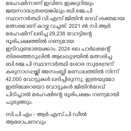
മഹേഷിനാണ് ഇവിടെ ഇക്കുറിയും
ജയസാദ്ധ്യതയെങ്കിലും ബി.ജെ.പി
സ്ഥാനാർത്ഥി വി.എസ് ജിതിൻ ദേവ് ശക്തമായ
മത്സരമാണ് കാഴ്ച വച്ചത്. 2021 ൽ സി.ആർ
മഹേഷിന് ലഭിച്ച 29,238 വോട്ടിന്റെ
ഭൂരിപക്ഷത്തിൽ ഗണ്യമായ
ഇടിവുണ്ടായേക്കാം. 2024 ലെ പാർലമെന്റ്
തിരഞ്ഞെടുപ്പിൽ ആലപ്പുഴയിൽ മത്സരിച്ച
ബി.ജെ.പി സ്ഥാനാർത്ഥി ശോഭ സുരേന്ദ്രന്
കരുനാഗപ്പള്ളി അസംബ്ളി മണ്ഡലത്തിൽ നിന്ന്
42,000 വോട്ടുകൾ ലഭിച്ചിരുന്നു. ഇത്രയുമോ
ഇതിലേറെയോ വോട്ടുകൾ ജിതിൻദേവ്
പിടിച്ചാൽ മഹേഷിന്റെ ഭൂരിപക്ഷം ഗണ്യമായി
ചുരുങ്ങും.
സി.പി.എം - ആർ.എസ്.പി ഡീൽ
ആരോപണവും