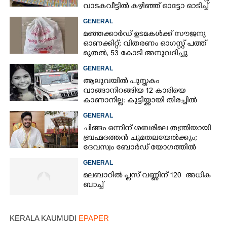
വാടകവീട്ടിൽ കഴിഞ്ഞ് ഓട്ടോ ഓടിച്ച്
73കാരൻ
GENERAL
മഞ്ഞക്കാർഡ് ഉടമകൾക്ക് സൗജന്യ
ഓണക്കിറ്റ്; വിതരണം ഓഗസ്റ്റ് പത്ത്
മുതൽ, 53 കോടി അനുവദിച്ചു
GENERAL
ആലുവയിൽ പുസ്തകം
വാങ്ങാനിറങ്ങിയ 12 കാരിയെ
കാണാനില്ല: കുട്ടിയ്ക്കായി തിരച്ചിൽ
GENERAL
ചിങ്ങം ഒന്നിന് ശബരിമല തന്ത്രിയായി
ബ്രഹ്മദത്തൻ ചുമതലയേൽക്കും;
ദേവസ്വം ബോർഡ് യോഗത്തിൽ
തീരുമാനം
GENERAL
മലബാറിൽ പ്ലസ് വണ്ണിന് 120 അധിക
ബാച്ച്
KERALA KAUMUDI
EPAPER