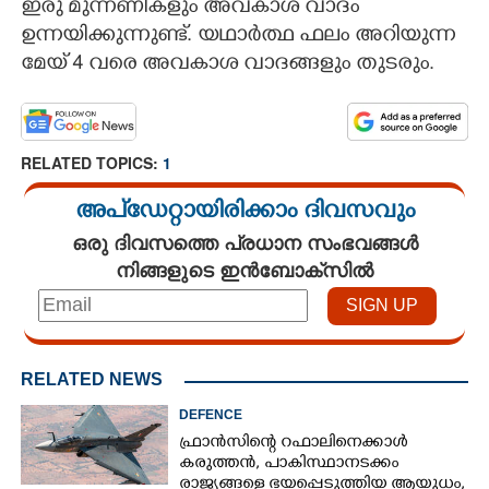
ഇരു മുന്നണികളും അവകാശ വാദം
ഉന്നയിക്കുന്നുണ്ട്. യഥാർത്ഥ ഫലം അറിയുന്ന
മേയ് 4 വരെ അവകാശ വാദങ്ങളും തുടരും.
RELATED TOPICS:
1
അപ്ഡേറ്റായിരിക്കാം ദിവസവും
ഒരു ദിവസത്തെ പ്രധാന സംഭവങ്ങൾ
നിങ്ങളുടെ ഇൻബോക്സിൽ
RELATED NEWS
DEFENCE
ഫ്രാൻസിന്റെ റഫാലിനെക്കാൾ
കരുത്തൻ,​ പാകിസ്ഥാനടക്കം
രാജ്യങ്ങളെ ഭയപ്പെടുത്തിയ ആയുധം,​