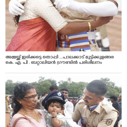
അമ്മയ്ക്ക് ഇരിക്കട്ടെ തൊപ്പി ...പാലക്കാട് മുട്ടിക്കുളങ്ങര
കെ. എ. പി . ബറ്റാലിയൻ ഗ്രൗണ്ടിൽ പരിശീലനം