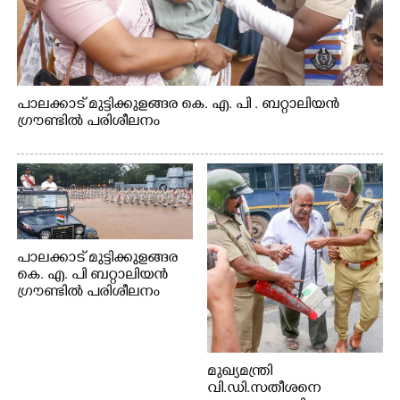
പാലക്കാട് മുട്ടിക്കുളങ്ങര കെ. എ. പി . ബറ്റാലിയൻ
ഗ്രൗണ്ടിൽ പരിശീലനം
പാലക്കാട് മുട്ടിക്കുളങ്ങര
കെ. എ. പി ബറ്റാലിയൻ
ഗ്രൗണ്ടിൽ പരിശീലനം
മുഖ്യമന്ത്രി
വി.ഡി.സതീശനെ