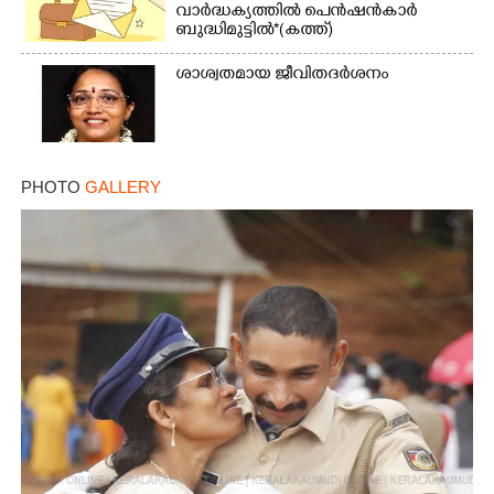
വാർദ്ധക്യത്തിൽ പെൻഷൻകാർ
ബുദ്ധിമുട്ടിൽ*(കത്ത്)
ശാശ്വതമായ ജീവിതദർശനം
PHOTO
GALLERY