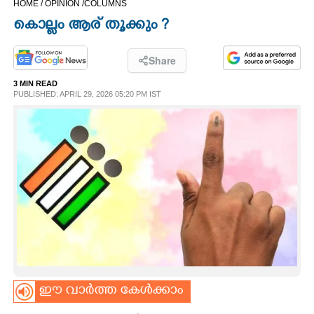
HOME /
OPINION /
COLUMNS
CINEMA
കൊല്ലം ആര് തൂക്കും ?
OPINION
Share
3 MIN READ
PHOTOS
PUBLISHED: APRIL 29, 2026 05:20 PM IST
LIFESTYLE
SPIRITUAL
INFO+
ART
ഈ വാർത്ത കേൾക്കാം
ASTRO