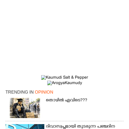
TRENDING IN
OPINION
തൊഴിൽ എവിടെ???
ദിവാസ്വപ്നമായി തുടരുന്ന പഞ്ചദിന