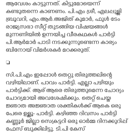
ആവേശം കാട്ടുന്നത്. കിട്ടുമോയെന്ന്
കണ്ടുതന്നെ കാണണം. പി.എം ശ്രീ, എലപ്പുള്ളി
ബ്രൂവറി, എം.ആർ.അജിത് കുമാർ, ഫുൾ ടേം
രാജ്യസഭാ സീറ്റ് തുടങ്ങിയ വിഷയങ്ങൾ
മുന്നണിയിൽ ഉന്നയിച്ച വീരകഥകൾ പാർട്ടി
പി.ആർമാർ പാടി നടക്കുന്നുണ്ടെന്ന കാര്യം
ബിനോയ് വിമർശകർ മറക്കരുത്.

സി.പി.എം ഇപ്പോൾ തെറ്റു തിരുത്തലിന്റെ
വഴിയിലാണ്. പാവം പാർട്ടി. എല്ലാ പഴിയും
പാർട്ടിക്ക്. ആര് ആരെ തിരുത്തുമെന്ന ചോദ്യം
ചോദ്യമായി അവശേഷിക്കും. തെറ്റ് ചെയ്ത
ജ്ഞാത അജ്ഞാത ശക്തികൾക്ക് ആകെ ഒരു
പേരെ ഉള്ളൂ- പാർട്ടി. കഴിഞ്ഞ ദിവസം പാർട്ടി
കണ്ണൂർ ജില്ലാ സെക്രട്ടറി ഒരു ഓർമ്മ ദിനക്കുറിപ്പ്
ഫേസ് ബുക്കിലിട്ടു. ടി.പി കേസ്