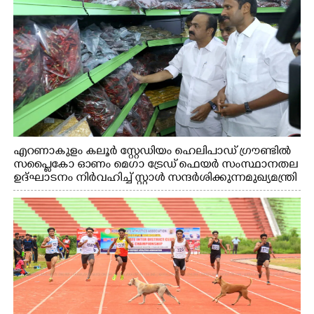
എറണാകുളം കലൂർ സ്റ്റേഡിയം ഹെലിപാഡ് ഗ്രൗണ്ടിൽ
സപ്ളൈകോ ഓണം മെഗാ ട്രേഡ് ഫെയർ സംസ്ഥാനതല
ഉദ്ഘാടനം നിർവഹിച്ച് സ്റ്റാൾ സന്ദർശിക്കുന്ന മുഖ്യമന്ത്രി
വി.ഡി. സതീശൻ. മന്ത്രി അനൂപ് ജേക്കബ് സമീപം