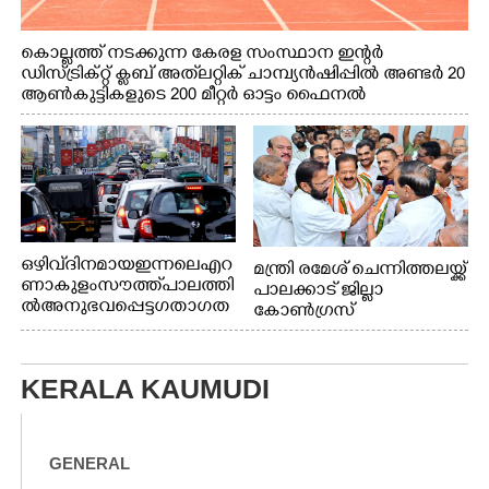
കൊല്ലത്ത് നടക്കുന്ന കേരള സംസ്ഥാന ഇന്റർ
ഡിസ്ട്രിക്റ്റ് ക്ലബ് അത്‌ലറ്റിക് ചാമ്പ്യൻഷിപ്പിൽ അണ്ടർ 20
ആൺകുട്ടികളുടെ 200 മീറ്റർ ഓട്ടം ഫൈനൽ
മത്സരത്തിനിടെ സിന്തറ്റിക് ട്രാക്കിന് കുറുകെ ഓടുന്ന
നായകൾ.
ഒഴിവ് ദിനമായ ഇന്നലെ എറ
മന്ത്രി രമേശ് ചെന്നിത്തലയ്ക്ക്
ണാകുളം സൗത്ത് പാലത്തി
പാലക്കാട് ജില്ലാ
ൽ അനുഭവപ്പെട്ട ഗതാഗത
കോൺഗ്രസ്
ക്കുരുക്ക്
KERALA KAUMUDI
GENERAL