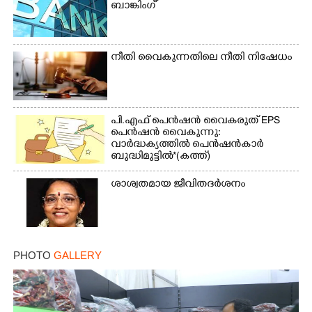
ബാങ്കിംഗ്
നീതി വൈകുന്നതിലെ നീതി നിഷേധം
പി.എഫ് പെൻഷൻ വൈകരുത് EPS
പെൻഷൻ വൈകുന്നു:
വാർദ്ധക്യത്തിൽ പെൻഷൻകാർ
ബുദ്ധിമുട്ടിൽ*(കത്ത്)
ശാശ്വതമായ ജീവിതദർശനം
PHOTO
GALLERY