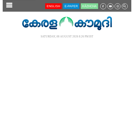
SECTIONS
ENGLISH
E-PAPER
KĀZHCHA
HOME
LATEST
SATURDAY, 08 AUGUST 2026 8.26 PM IST
AUDIO
NOTIFIED NEWS
POLL
KERALA
LOCAL
NEWS 360
CASE DIARY