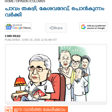
HOME /
OPINION /
COLUMNS
CINEMA
പാവം തകഴി, കേശവദേവ്, പൊൻകുന്നം
വർക്കി
OPINION
Share
PHOTOS
3 MIN READ
PUBLISHED: JUNE 16, 2026 12:55 AM IST
LIFESTYLE
SPIRITUAL
INFO+
ART
ASTRO
ഈ വാർത്ത കേൾക്കാം