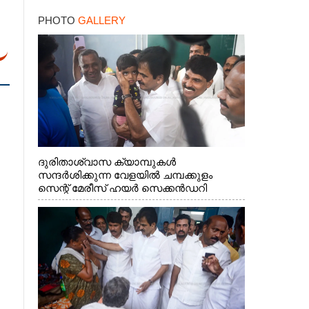
PHOTO
GALLERY
ദുരിതാശ്വാസ ക്യാമ്പുകൾ
സന്ദർശിക്കുന്ന വേളയിൽ ചമ്പക്കുളം
സെന്റ് മേരീസ് ഹയർ സെക്കൻഡറി
സ്കൂളിലെ ക്യാമ്പിലെത്തിയ എ.ഐ.സി.സി
ജനറൽ സെക്രട്ടറി കെ.സി
വേണുഗോപാൽ എം.പി കുരുന്നിനെ
എടുത്ത് ലാളിച്ചപ്പോൾ. സഹകരണ-
എക്സൈസ് വകുപ്പ് മന്ത്രി എം. ലിജു,
കൃഷിവകുപ്പ് മന്ത്രി ടി. സിദ്ദിഖ്, റെജി
ചെറിയാൻ എം. എൽ. എ എന്നിവർ സമീപം