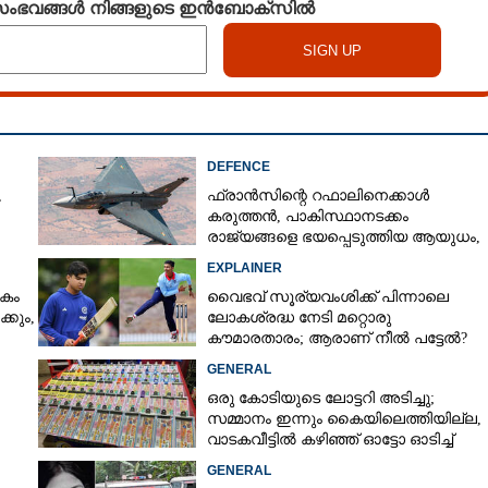
 സംഭവങ്ങൾ നിങ്ങളുടെ ഇൻബോക്സിൽ
DEFENCE
,
ഫ്രാൻസിന്റെ റഫാലിനെക്കാൾ
കരുത്തൻ,​ പാകിസ്ഥാനടക്കം
രാജ്യങ്ങളെ ഭയപ്പെടുത്തിയ ആയുധം,​
ഇന്ത്യ നിർമ്മിച്ച എണ്ണം 100ലേക്ക്
EXPLAINER
കം
വൈഭവ് സൂര്യവംശിക്ക് പിന്നാലെ
്കും,
ലോകശ്രദ്ധ നേടി മറ്റൊരു
കൗമാരതാരം; ആരാണ് നീൽ പട്ടേൽ?
GENERAL
ഒരു കോടിയുടെ ലോട്ടറി അടിച്ചു;
സമ്മാനം ഇന്നും കൈയിലെത്തിയില്ല,
വാടകവീട്ടിൽ കഴിഞ്ഞ് ഓട്ടോ ഓടിച്ച്
73കാരൻ
GENERAL