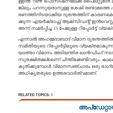
ള്ളി​ൽ​ ​'​റ​ൺ​'​ ​പൊ​സി​ഷ​നി​ലേ​ക്ക് ​പൈ​ല​റ്റു​മാ​ർ​
ങ്കി​ലും​ ​പ​റ​ന്നു​യ​രാ​നു​ള്ള​ ​ശേ​ഷി​ ​ര​ണ്ടാ​മ​ത്തെ
ര​ണ​ത്തി​നി​ട​യാ​ക്കി​യ​ ​ദു​ര​ന്ത​ത്തി​ന് ​കാ​ര​ണ​മെ
ക്കു​ന്ന​ ​എ​യ​ർ​ക്രാ​ഫ്റ്റ് ​ആ​ക്‌​സി​ഡ​ന്റ് ​ഇ​ൻ​വെ​
അന്ന് സ​മ​ർ​പ്പി​ച്ച​ 15​ ​പേ​ജു​ള്ള​ ​റി​പ്പോ​ർ​ട്ട് വ്
എന്നാൽ അഹമ്മദാബാദ് വിമാന ദുരന്തത്തിൽ നി
സമിതിയുടെ റിപ്പോർട്ടിലൂടെ വ്യക്തമാകു
യാത്രാ വിമാനം അടിയന്തിര ലാൻഡിംഗ് ന
സുരക്ഷിതമല്ലെന്ന് ചിന്തിക്കേണ്ടിവരും. ക
കുതിക്കുമ്പോൾ വിമാനസഞ്ചാരം ഒരു ഭാഗ്
അധികൃതരുടെ ഉത്തരവാദിത്വമാണ്.
ആകാശത
RELATED TOPICS:
1
അപ്ഡേറ്റാ