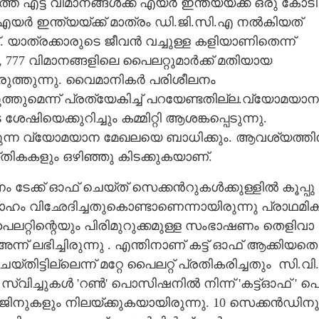
്ത എട്ട് വിമാനങ്ങൾക്ക് എയർ ഇന്ത്യയ്ക്ക് ഒരു കോടി
 എയർ ഇന്ത്യയ്ക്ക് മാത്രം ഡി.ജി.സി.എ നൽകിയത്
യാത്രക്കാരുടെ ജീവൻ വച്ചുള്ള കളിയാണിതെന്ന്
, 777 വിമാനങ്ങളിലെ പൈലറ്റുമാർക്ക് മതിയായ
ലയിരുത്തുന്നു. വൈമാനികർ പരിശീലനം
്തുമെന്ന് പ്രത്യേകിച്ച് പറയേണ്ടതില്ല.വ്യോമയാന
ഷിയെക്കുറിച്ചും കമ്മിറ്റി ആശങ്കപ്പെടുന്നു.
ുന്ന വ്യോമയാന മേഖലയെ ബാധിക്കും. ആവശ്യത്തി
‌തികകളും ഒഴിഞ്ഞു കിടക്കുകയാണ്.
നം​ ​ടേ​ക്ക് ​ഓ​ഫ് ​ചെ​യ്ത് ​സെ​ക്ക​ൻ​റു​ക​ൾ​ക്കു​ള്ളി​ൽ​ ​കൂ​പ്പു​
​വാ​ഹം​ ​വി​ഛേ​ദി​ച്ച​തു​കൊ​ണ്ടാണെന്നായിരുന്നു ​പ്രാ​ഥ​മി​ക​
്റിന്റെ​യും​ ​പി​രി​മു​റു​ക്ക​മു​ള്ള​ ​സം​ഭാ​ഷ​ണം​ ​തെ​ളി​വാ​
 ​അന്ന് ല​ഭി​ച്ചിരുന്നു .​ ​എ​ന്തി​നാ​ണ് ​ക​ട്ട് ​ഓ​ഫ് ​ആ​ക്കി​യ​തെ​
്‌​തി​ട്ടി​ല്ലെ​ന്ന് ​മ​റ്റേ​ ​പൈ​ല​റ്റ് ​പ്ര​തി​ക​രി​ച്ചതും ​ ​സി.​വി.​
ി​ച്ചു​ക​ൾ​ ​'​റ​ൺ​'​ ​പൊ​സി​ഷ​നി​ൽ​ ​നി​ന്ന് ​'​ക​ട്ട്ഓ​ഫ് '​ ​പെ
​ജി​നു​ക​ളും​ ​നി​ല​യ്ക്കു​ക​യാ​യി​രു​ന്നു.​ 10​ ​സെ​ക്ക​ൻ​ഡി​നു​