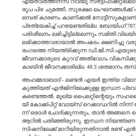
എയർവർത്തിനസ് റിവ്യൂ സർട്ടിഫിക്കറ്റില്ലാത
രൂപ പിഴ ചുമത്തി. സുരക്ഷാ ലംഘനങ്ങൾക്ക്
ഒമ്പത് കാരണം കാണിക്കൽ നോട്ടീസുകളാണ്. 
പ്രത്യേകിച്ച് പറയേണ്ടതില്ല. ബോയിംഗ് 787
പരിശീലനം ലഭിച്ചിട്ടില്ലെന്നും സമിതി വി
ലഭിക്കാത്തവരായാൽ അപകടം ക്ഷണിച്ചു വരുത
രംഗത്തെ നിയന്ത്രിക്കുന്ന ഡി.ജി.സി.എയുടെ ശേ
ജീവനക്കാരുടെ കുറവ് അതിവേഗം വികസിക്ക
കാബിൻ ജീവനക്കാരില്ല. 48.3 ശതമാനം തസ്
​അ​ഹ​മ്മ​ദാ​ബാ​ദ് -​ ​ല​ണ്ട​ൻ​ ​എ​യ​ർ​ ​ഇ​ന്ത്യ​ ​വി​മാ​
കു​ത്തി​യ​ത് ​എ​ൻ​ജി​നി​ലേ​ക്കു​ള്ള​ ​ഇ​ന്ധ​ന​ ​പ്ര
ക​ണ്ടെ​ത്ത​ൽ. മു​ഖ്യ​ ​പൈ​ല​റ്റിന്റെയും ​സ​ഹ​പൈ​ല​റ
യി​ ​കോ​ക്ക്പി​റ്റ് ​വോ​യ്‌​സ് ​റെ​ക്കാ​ഡ​റി​ൽ​ ​നി​ന്ന്
ന്ന് ​ഒ​രാ​ൾ​ ​ചോ​ദി​ക്കു​ന്ന​തും,​ ​താ​ൻ​ ​അ​ങ്ങ​നെ​ ​ചെ​യ
ആ​റി​ൽ​ ​പ​തി​ഞ്ഞി​രുന്നു. ഇ​ന്ധ​ന​ ​നി​യ​ന്ത്ര​ണ​ ​സ്വ
സി​ഷ​നി​ലേ​ക്ക് ​മാ​റി​യി​രു​ന്ന​തി​നാ​ൽ​ ​ര​ണ്ട് ​എ​ൻ