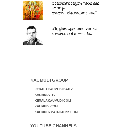
രാമായണാമൃതം ''രാമകഥ
എന്നും
ആത്മപരിശോധനാപരം''
വി​ണ്ണി​ൽ​ ​എ​രി​ഞ്ഞ​ട​ങ്ങിയ
കൊ​മ​റോ​വ് ​ന​ക്ഷ​ത്രം
KAUMUDI GROUP
KERALAKAUMUDI DAILY
KAUMUDY TV
KERALAKAUMUDI.COM
KAUMUDI.COM
KAUMUDYMATRIMONY.COM
YOUTUBE CHANNELS