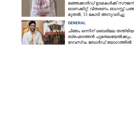
മഞ്ഞക്കാർഡ് ഉടമകൾക്ക് സൗജന
ഓണക്കിറ്റ്; വിതരണം ഓഗസ്റ്റ് പത്ത
മുതൽ, 53 കോടി അനുവദിച്ചു
GENERAL
ചിങ്ങം ഒന്നിന് ശബരിമല തന്ത്രി
ബ്രഹ്മദത്തൻ ചുമതലയേൽക്കും;
ദേവസ്വം ബോർഡ് യോഗത്തിൽ
തീരുമാനം