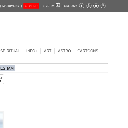
|
MATRIMONY |
E-PAPER
|
LIVE TV
|
CAL 2026
SPIRITUAL
INFO+
ART
ASTRO
CARTOONS
HESHAM