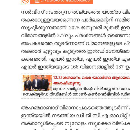
CARTOONS
സർവീസ് നടത്തുന്ന രാജ്യത്തെ യാത്രാ വ
തകരാറുള്ളവയാണെന്ന പാർലമെന്ററി സമിതിയു
LITERATURE
സൃഷ്ടിക്കുന്നതാണ്. 2025 ജനുവരി മുതൽ
വിമാനങ്ങളിൽ 377ലും പ്രശ്‌നങ്ങൾ ഉണ്ടെന
അപകടത്തെ തുടർന്നാണ് വിമാനങ്ങളുടെ പ്
ZOOM
തകരാർ ഏറ്റവും കൂടുതൽ ഇൻഡിഗോയ്ക്കാണ
കണ്ടെത്തി. എയർ ഇന്ത്യ, എയർ ഇന്ത്യ എക്സ
CONTACT US
എയർ ഇന്ത്യയുടെ 166 വിമാനങ്ങളിൽ 137 
12.25ശതമാനം വരെ യഥാർത്ഥ ആദായ
ആരംഭിക്കുന്നു
മൂന്നര പതിറ്റാണ്ടിന്റെ വിശ്വസ്ത സേ
സെക്യൂർഡ് റിഡീമബിൾ നോൺ-കൺവെർട്ടിബിൾ ഡിബഞ്
അഹമ്മദാബാദ് വിമാനാപകടത്തെത്തുടർന്ന് 
ഇന്ത്യയിൽ നടത്തിയ ഡി.ജി.സി.എ ഓഡിറ്റിനെക്
തകരാറുൾപ്പെടെ നൂറോളം സുരക്ഷാ വീഴ്ചകൾ 