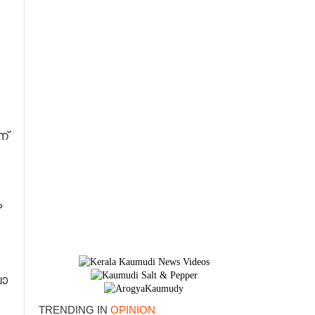
ന്
 ​
ാ​
TRENDING IN
OPINION