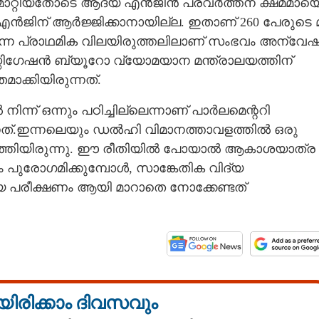
 ​മാ​റ്റി​യ​തോ​ടെ​ ​ആ​ദ്യ​ ​എ​ൻ​ജി​ൻ​ ​പ്ര​വ​ർ​ത്ത​ന​ ​ക്ഷ​മ​മാ​യെ
​ ​എ​ൻ​ജി​ന് ​ആ​ർ​ജ്ജി​ക്കാ​നാ​യി​ല്ല.​ ​ഇ​താ​ണ് 260​ ​പേ​രു​ടെ​ ​മ
​ന്ന​ ​പ്രാ​ഥ​മി​ക​ ​വി​ല​യി​രു​ത്ത​ലി​ലാ​ണ് ​സം​ഭ​വം​ ​അ​ന്വേ​ഷി
സ്റ്റി​ഗേ​ഷ​ൻ​ ​ബ്യൂ​റോ​ വ്യോ​മ​യാ​ന​ ​മ​ന്ത്രാ​ല​യ​ത്തി​ന് ​
യക്തമാക്കിയിരുന്നത്. ​
ന്ന് ഒന്നും പഠിച്ചില്ലെന്നാണ് പാർലമെന്ററി
ന്നത്.ഇന്നലെയും ഡൽഹി വിമാനത്താവളത്തിൽ ഒരു
Share this link
ടത്തിയിരുന്നു. ഈ രീതിയിൽ പോയാൽ ആകാശയാത്ര
ാലം പുരോഗമിക്കുമ്പോൾ, സാങ്കേതിക വിദ്യ
യ പരീക്ഷണം ആയി മാറാതെ നോക്കേണ്ടത്
Copy Link
്തെ തീക്കളി
യിരിക്കാം ദിവസവും