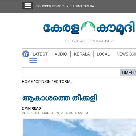
SECTIONS
FOUNDER EDITOR : K SUKUMARAN BA
HOME
LATEST
AUDIO
SUNDAY, 09 AUGUST 2026 6.49 PM IST
NOTIFIED NEWS
LATEST
AUDIO
KERALA
LOCAL
NEWS 360
POLL
KERALA
TIMELI
HOME /
OPINION /
EDITORIAL
LOCAL
ആകാശത്തെ തീക്കളി
NEWS 360
2 MIN READ
PUBLISHED: MARCH 29, 2026 04:20 AM IST
CASE DIARY