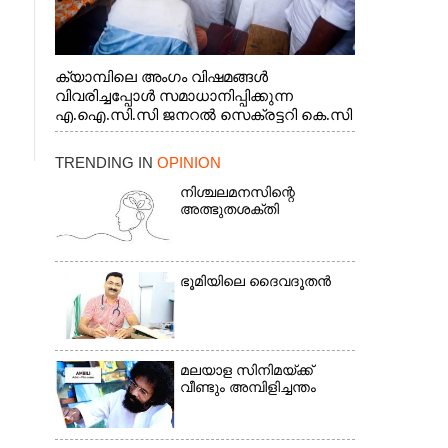
ക്യാമ്പിലെ അംഗം വിഷമങ്ങൾ
വിവരിച്ചപ്പോൾ സമാധാനിപ്പിക്കുന്ന
എ.ഐ.സി.സി ജനറൽ സെക്രട്ടറി കെ.സി
വേണുഗോപാൽ എം.പി. സഹകരണ-
എക്സൈസ് വകുപ്പ് മന്ത്രി എം. ലിജു,
TRENDING IN
OPINION
എന്നിവർ
നിശ്ചലമനസിന്റെ
അത്ഭുതശക്തി
ഭൂ​മി​യി​ലെ​ ​ദൈ​വദൂതൻ
മലയാള സിനിമയ്ക്ക്
വീണ്ടും അമ്പിളിച്ചന്തം