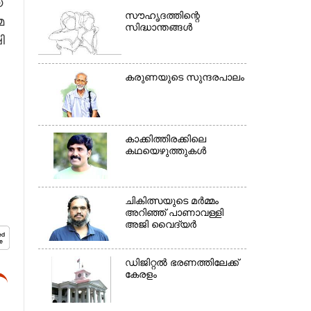
​
സൗഹൃദത്തിന്റെ
​
സിദ്ധാന്തങ്ങൾ
​
കരുണയുടെ സുന്ദരപാലം
×
കാക്കിത്തിരക്കിലെ
കഥയെഴുത്തുകൾ
ചികിത്സയുടെ മർമ്മം
അറിഞ്ഞ് പാണാവള്ളി
അജി വൈദ്യർ
ഡിജിറ്റൽ ഭരണത്തിലേക്ക്
കേരളം