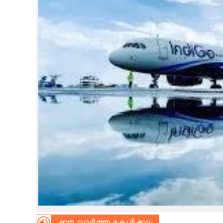
CINEMA
OPINION
PHOTOS
LIFESTYLE
SPIRITUAL
INFO+
ART
ASTRO
ഈ വാർത്ത കേൾക്കാം