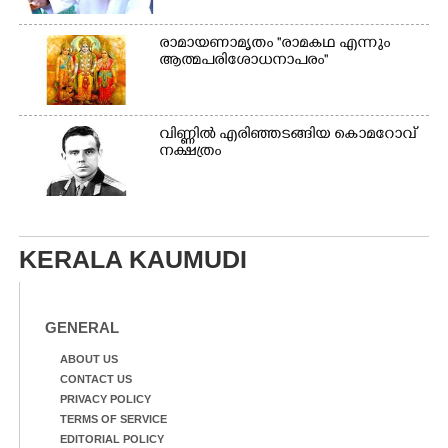
രാമായണാമൃതം ''രാമകഥ എന്നും
ആത്മപരിശോധനാപരം''
വി​ണ്ണി​ൽ​ ​എ​രി​ഞ്ഞ​ട​ങ്ങിയ കൊ​മ​റോ​വ് ​
ന​ക്ഷ​ത്രം
KERALA KAUMUDI
GENERAL
ABOUT US
CONTACT US
PRIVACY POLICY
TERMS OF SERVICE
EDITORIAL POLICY