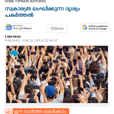
HOME /
OPINION /
EDITORIAL
CINEMA
സ്വകാര്യത ലംഘിക്കുന്ന ദൃശ്യം
പകർത്തൽ
OPINION
Share
PHOTOS
2 MIN READ
PUBLISHED: JUNE 11, 2026 01:31 AM IST
LIFESTYLE
SPIRITUAL
INFO+
ART
ASTRO
ഈ വാർത്ത കേൾക്കാം