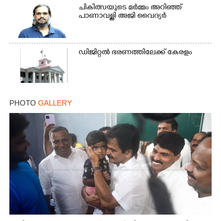
ചികിത്സയുടെ മർമ്മം അറിഞ്ഞ്
പാണാവള്ളി അജി വൈദ്യർ
ഡിജിറ്റൽ ഭരണത്തിലേക്ക് കേരളം
PHOTO
GALLERY