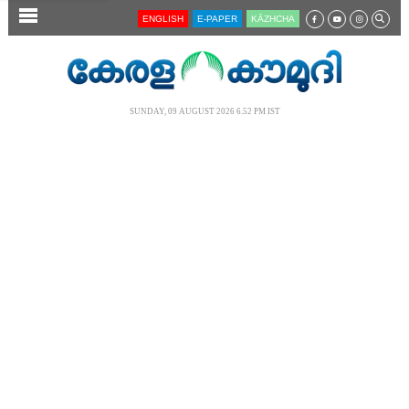
SECTIONS
ENGLISH
E-PAPER
KĀZHCHA
HOME
LATEST
SUNDAY, 09 AUGUST 2026 6.52 PM IST
AUDIO
NOTIFIED NEWS
POLL
KERALA
LOCAL
NEWS 360
CASE DIARY