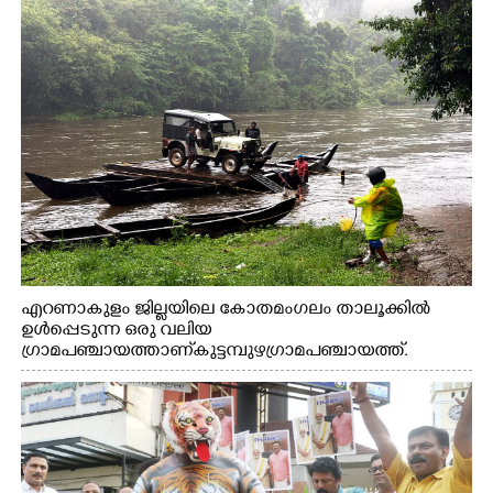
എറണാകുളം ജില്ലയിലെ കോതമംഗലം താലൂക്കിൽ
ഉൾപ്പെടുന്ന ഒരു വലിയ
ഗ്രാമപഞ്ചായത്താണ് കുട്ടമ്പുഴ ഗ്രാമ പഞ്ചായത്ത്.
ആദിവാസി ഊരുകളായ വെള്ളാരംകുത്ത്, കത്തിപ്പാറ,
ഉറിയംപെട്ടി, തേക്കല്ല്, വെട്ടിക്കല്ല്, മഞ്ചപ്പാറ എന്നീ ആറു
സ്ഥലങ്ങളിലേക്കുള്ള പ്രധാന സഞ്ചാര മാർഗമാണ് ഈ
കാണുന്ന കടത്ത് വള്ളം