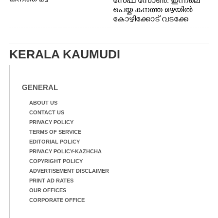
കനത്ത മഴ
സേഫ് സോൺ: ഇന്നലെ
പെയ്ത കനത്ത മഴയിൽ
കോഴിക്കോട് വടക്കേ
വയലിൽ വെള്ളം
കയറിയതിനെ തുടർന്ന്
വീട്ടുസാധനങ്ങളുമായി
KERALA KAUMUDI
വെള്ളത്തിലൂടെ
നടന്നുവരുന്നവരെ
മതിലിനു മുകളിൽ നോക്കി
നിൽക്കുന്ന
GENERAL
നായ. ഫോട്ടോ: കെ.വിശ്വജി
ത്ത്
ABOUT US
CONTACT US
PRIVACY POLICY
TERMS OF SERVICE
EDITORIAL POLICY
PRIVACY POLICY-KAZHCHA
COPYRIGHT POLICY
ADVERTISEMENT DISCLAIMER
PRINT AD RATES
OUR OFFICES
CORPORATE OFFICE