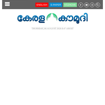
SECTIONS
ENGLISH
E-PAPER
KĀZHCHA
HOME
LATEST
THURSDAY, 06 AUGUST 2026 8.47 AM IST
AUDIO
NOTIFIED NEWS
POLL
KERALA
LOCAL
NEWS 360
CASE DIARY