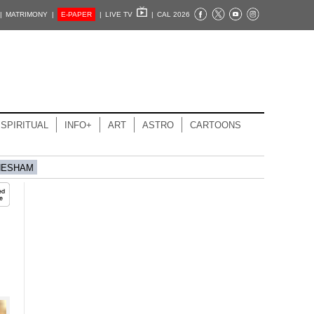
|
MATRIMONY |
E-PAPER
|
LIVE TV
|
CAL 2026
SPIRITUAL
INFO+
ART
ASTRO
CARTOONS
HESHAM