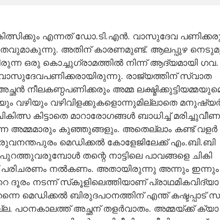
ത്സി​ക്കും​ എ​ന്ന​ത് ഡോ​.ടി​.എ​ൻ​. വാ​സു​ദേ​വ​ പ​ണി​ക്ക​രു
ത​വു​മാ​കു​ന്നു​. ​അ​തി​ന് കാ​ര​ണ​മു​ണ്ട്. ആ​ല​പ്പു​ഴ​ നെ​ടു​മു
ച്ചി​രു​ന്ന​ ഒ​രു​ കൊ​ച്ചു​ഗ്രാ​മ​ത്തി​ൽ​ നി​ന്ന് ആ​ദ്യ​മാ​യി ഗ​വ​.
വാ​സു​ദേ​വ​പ​ണി​ക്ക​രാ​യി​രു​ന്നു​. രാ​ജ്യ​ത്തി​ന് സ്വാ​ത​
ച്ഛ​ൻ​ നീ​ല​ക​ണ്ഠ​പ​ണി​ക്ക​രും​ അ​മ്മ​ ല​ക്ഷ്മി​ക്കു​ട്ടി​യ​മ്മ​യു​മെ
ം​ വ​ഴി​യും​ വ​ഴി​വി​ള​ക്കു​ക​ളൊ​ന്നു​മി​ല്ലാ​തെ​ മ​നു​ഷ്യ​ർ
ചി​കി​ത്സ​ കി​ട്ടാ​തെ​ മാ​റാ​രോ​ഗ​ങ്ങ​ൾ​ ബാ​ധി​ച്ച് മ​രി​ച്ചു​വീ​ണ​
്ന​ അ​മ്മ​മാ​രും​ കു​ഞ്ഞു​ങ്ങ​ളും​. അ​തെ​ല്ലാം​ ക​ണ്ട് വ​ള​ർ​
​രു​വ​ന​ന്ത​പു​രം​ മെ​ഡി​ക്ക​ൽ​ കോ​ളേ​ജി​ലേ​ക്ക് എം​.ബി​.ബി​
​റ​ത്തു​വ​രു​മ്പോ​ൾ​ ത​ന്റെ​ നാ​ട്ടി​ലെ​ പാ​വ​ങ്ങ​ളെ​ ചി​കി​
് പ​രി​ച​ര​ണം​ ന​ൽ​ക​ണം​. അ​താ​യി​രു​ന്നു​ അ​ന്നും​ ഇ​ന്നും​
 ദൂ​രം​ ന​ട​ന്ന് സ്‌​കൂ​ളി​ലെ​ത്തി​യാ​ണ് പ്രാ​ഥ​മി​ക​വി​ദ്യാ​
നെ​ മെ​ഡി​ക്ക​ൽ​ ബി​രു​ദ​പ​ഠ​ന​ത്തി​ന് എ​ന്ത് ക​ഷ്ട​പ്പാ​ട് സ​
​ല്ല​. പ​ഠ​ന​കാ​ല​ത്ത് അ​ച്ഛ​ന് ത​ള​ർ​വാ​തം​. അ​മ്മ​യ്ക്ക് ക്യാ​