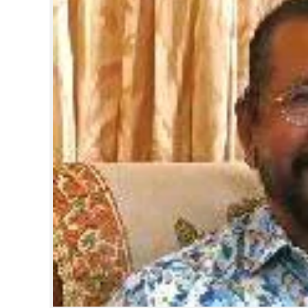
CINEMA
OPINION
PHOTOS
LIFESTYLE
SPIRITUAL
INFO+
ART
ASTRO