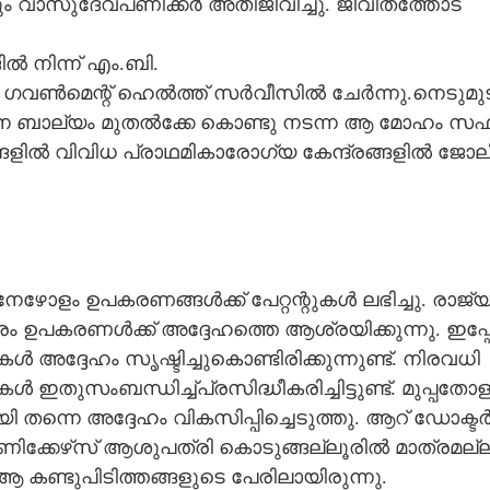
വാ​സു​ദേ​വ​പ​ണി​ക്ക​ർ​ അ​തി​ജീ​വി​ച്ചു​. ജീ​വി​ത​ത്തോ​ട്
ി​ൽ​ നി​ന്ന് എം​.ബി​.
 ഗ​വ​ൺ​മെ​ന്റ് ഹെ​ൽ​ത്ത് സ​ർ​വീസി​ൽ​ ചേ​ർ​ന്നു​.നെ​ടു​മു​ട
നെ​ ബാ​ല്യം​ മു​ത​ൽ​ക്കേ​ കൊ​ണ്ടു​ ന​ട​ന്ന​ ആ​ മോ​ഹം​ സ​ഫ
്ങ​ളി​ൽ​ വി​വി​ധ​ പ്രാ​ഥ​മി​കാ​രോ​ഗ്യ​ കേ​ന്ദ്ര​ങ്ങ​ളി​ൽ​ ജോ​ലി
േ​ഴോ​ളം​ ഉ​പ​ക​ര​ണ​ങ്ങ​ൾ​ക്ക് പേ​റ്റ​ന്റു​ക​ൾ​ ല​ഭി​ച്ചു​. രാ​ജ്യ
​ ഉ​പ​ക​ര​ണ​ൾ​ക്ക് അ​ദ്ദേ​ഹ​ത്തെ​ ആ​ശ്ര​യി​ക്കു​ന്നു​. ഇ​പ്പ
​ അ​ദ്ദേ​ഹം​ സൃ​ഷ്ടി​ച്ചു​കൊ​ണ്ടി​രി​ക്കു​ന്നു​ണ്ട്. നി​ര​വ​ധി​
 ഇ​തു​സം​ബ​ന്ധി​ച്ച്പ്ര​സി​ദ്ധീ​ക​രി​ച്ചി​ട്ടു​ണ്ട്. മു​പ്പ​തോ​ള
​ ത​ന്നെ​ അ​ദ്ദേ​ഹം​ വി​ക​സി​പ്പി​ച്ചെ​ടു​ത്തു​. ആ​റ് ഡോ​ക്ട​ർ
​ക്കേ​ഴ്‌​സ് ആ​ശു​പ​ത്രി​ കൊ​ടു​ങ്ങ​ല്ലൂ​രി​ൽ​ മാ​ത്ര​മ​ല്ല​
 ആ​ ക​ണ്ടു​പി​ടി​ത്ത​ങ്ങ​ളു​ടെ​ പേ​രി​ലാ​യി​രു​ന്നു​.