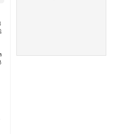
​
​
​
​