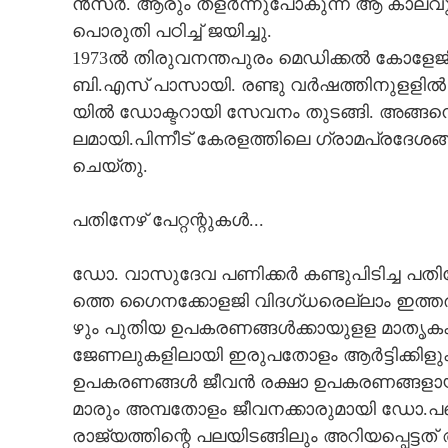
ൻ​സ​ർ​. ആ​രും​ ത​ള​ർ​ന്നു​പോ​കു​ന്ന​ ആ​ കാ​ല​വും​ 
പൊ​രു​തി​ പ​ഠി​ച്ച് ജ​യി​ച്ചു​.
​1​9​7​3​ൽ​ തി​രു​വ​ന​ന്ത​പു​രം​ മെ​ഡി​ക്ക​ൽ​ കോ​ളേ​ജ
ബി​.എ​സ് പാ​സാ​യി​. ര​ണ്ടു​ വ​ർ​ഷ​ത്തി​നു​ള​ളി​ൽ​
യി​ൽ​ ഡോ​ക്ട​റാ​യി​ സേ​വ​നം​ തു​ട​ങ്ങി​. അ​ങ്ങ​
ല​മാ​യി​.പി​ന്നീ​ട് കേ​ര​ള​ത്തി​ലെ​ ഗ്രാ​മ​പ്ര​ദേ​ശ​ങ
ചെ​യ്തു​.
​​പ​തി​നേ​ഴ് പേ​റ്റ​ന്റു​ക​ൾ​...
​ഡോ​. വാ​സു​ദേ​വ​ പ​ണി​ക്ക​ർ​ ക​ണ്ടു​പി​ടി​ച്ച​ ​പ​തി​ന
ത്തെ​ ഗൈ​ന​ക്കോ​ള​ജി​ വി​ദ​ഗ്ധ​രെ​ല്ലാം​ ഇ​ത്ത​രം
ഴും​ പു​തി​യ​ ഉ​പ​ക​ര​ണ​ങ്ങ​ൾ​ക്കാ​യു​ള​ള​ മാ​തൃ​ക​ക​ൾ
ജേ​ണ​ലു​ക​ളിലാ​യി​ ഇ​രു​പ​തോ​ളം​ ആ​ർ​ട്ടി​ക്കി​ളു​ക​ൾ​
ഉ​പ​ക​ര​ണ​ങ്ങ​ൾ​ ജീ​വ​ൻ​ ര​ക്ഷാ​ ഉ​പ​ക​ര​ണ​ങ്ങ​ളാ​യി
മാ​രും​ അ​മ്പ​തോ​ളം​ ജീ​വ​ന​ക്കാ​രു​മാ​യി​ ഡോ​.പ​ണി
രാ​ജ്യ​ത്തി​ന്റെ​ പ​ല​യി​ട​ങ്ങി​ലും​ അ​റി​യ​പ്പെ​ട്ട​ത്