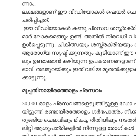
ണാം​.
​ല​ക്ഷ​ങ്ങ​ളാ​ണ് ഈ​ വീ​ഡി​യോ​ക​ൾ​ ഷെ​യ​ർ​ ചെ​യ
ച​രി​പ്പി​ച്ച​ത്.
​ ഈ​ വീ​ഡി​യോ​ക​ൾ​ ക​ണ്ടു​ പ്ര​സ​വ​ ശ​സ്ത്ര​ക്രി​യ
മാ​ർ​ ലോ​ക​മെ​ങ്ങും​ ഉ​ണ്ട്. അ​തി​ൽ​ നി​ര​വ​ധി​ വി​ദ
ഉ​ൾ​പ്പെ​ടു​ന്നു​. ചി​കി​ത്സ​യും​ ശ​സ്ത്ര​ക്രി​യ​യും​
ആ​രോ​ഗ്യ​ സൃ​ഷ്ടി​ക്കു​ന്ന​തും​ കൂ​ടി​യാ​ണ് ഈ​ 
ലും​ ഉ​ണ്ടാ​ക്കാ​ൻ​ ക​ഴി​യു​ന്ന​ ഉ​പ​ക​ര​ണ​ങ്ങ​ളാ
ഭാ​വി​ ത​ല​മു​റ​യ്ക്കും​ ഇ​ത് വ​ലി​യ​ മു​ത​ൽ​ക്കൂ​ട്ട
ക്കാ​ട്ടു​ന്നു​.
മുപ്പതിനായിരത്തോളം പ്ര​സ​വം
​3​0​,​0​0​0​ ഓ​ളം​ പ്ര​സ​വ​ങ്ങ​ളെ​ടു​ത്തി​ട്ടു​ള​ള​ ഡ
യി​ട്ടു​ണ്ട്. ര​ണ്ടാ​യി​ര​ത്തോ​ളം​ ഗ​ർ​ഭ​പാ​ത്രം​ നീ
രു​ങ്ങി​യ​ ചെ​ല​വി​ലും മി​ക​ച്ച​ രീ​തി​യി​ലും​ ന​ട​ത
ലി​റ്റി​ ആ​ശു​പ​ത്രി​ക​ളി​ൽ​ നി​ന്നു​ള​ള​ രോ​ഗി​ക​