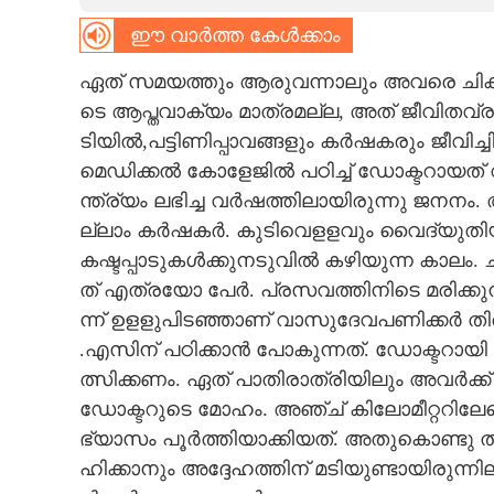
ഈ വാർത്ത കേൾക്കാം
CARTOONS
ഏ​ത് സ​മ​യ​ത്തും​ ആ​രു​വ​ന്നാ​ലും​ അ​വ​രെ​ ചി​കി​
LITERATURE
ടെ​ ആ​പ്ത​വാ​ക്യം​ മാ​ത്ര​മ​ല്ല​,​ അ​ത് ജീ​വി​ത​വ്ര​
ടി​യി​ൽ​,​പ​ട്ടി​ണി​പ്പാ​വ​ങ്ങ​ളും​ ക​ർ​ഷ​ക​രും​ ജീ​വി​
ZOOM
മെ​ഡി​ക്ക​ൽ​ കോ​ളേ​ജി​ൽ​ പ​ഠി​ച്ച് ഡോ​ക്ട​റാ​യ​ത് 
ന്ത്ര്യം​ ല​ഭി​ച്ച​ വ​ർ​ഷ​ത്തി​ലാ​യി​രു​ന്നു​ ജ​ന​നം​. അ​
ല്ലാം​ ക​ർ​ഷ​ക​ർ​. കു​ടി​വെ​ള​ള​വും​ വൈ​ദ്യു​തി​യു
CONTACT US
ക​ഷ്ട​പ്പാ​ടു​ക​ൾ​ക്കു​ന​ടു​വി​ൽ​ ക​ഴി​യു​ന്ന​ കാ​ലം​. 
ത് എ​ത്ര​യോ​ പേ​ർ​. പ്ര​സ​വ​ത്തി​നി​ടെ​ മ​രി​ക്കു​ന
ന്ന് ഉ​ള​ളു​പി​ട​ഞ്ഞാ​ണ് വാ​സു​ദേ​വ​പ​ണി​ക്ക​ർ​ തി
.എ​സി​ന് പ​ഠി​ക്കാ​ൻ​ പോ​കു​ന്ന​ത്. ഡോ​ക്ട​റാ​യി​ പു
ത്സി​ക്ക​ണം​. ഏ​ത് പാ​തി​രാ​ത്രി​യി​ലും​ അ​വ​ർ​ക്ക
ഡോ​ക്ട​റു​ടെ​ മോ​ഹം​. അ​ഞ്ച് കി​ലോ​മീ​റ്റ​റി​ലേ​റെ​
ഭ്യാ​സം​ പൂ​ർ​ത്തി​യാ​ക്കി​യ​ത്. അ​തു​കൊ​ണ്ടു​ ത​ന്
ഹി​ക്കാ​നും​ അ​ദ്ദേ​ഹ​ത്തി​ന് മ​ടി​യു​ണ്ടാ​യി​രു​ന്നി