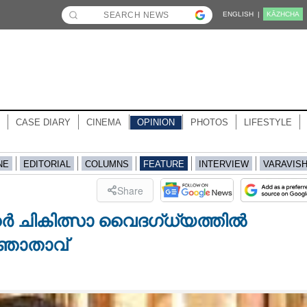
ENGLISH |
KĀZHCHA
CASE DIARY
CINEMA
OPINION
PHOTOS
LIFESTYLE
NE
EDITORIAL
COLUMNS
FEATURE
INTERVIEW
VARAVIS
Share
​ക്ക​ർ ചികിത്സാ വൈദഗ്ധ്യത്തിൽ
്ഞാതാവ്