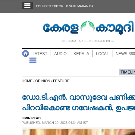
SECTIONS
FOUNDER EDITOR : K SUKUMARAN BA
HOME
LATEST
AUDIO
THURSDAY, 06 AUGUST 2026 3.46 PM IST
NOTIFIED NEWS
LATEST
AUDIO
KERALA
LOCAL
NEWS 360
POLL
KERALA
TIMELI
HOME /
OPINION /
FEATURE
LOCAL
ഡോ​.ടി​.എ​ൻ​. വാ​സു​ദേ​വ​ പ​ണി
NEWS 360
പിറവികൊണ്ട ഗവേഷകൻ,​ ഉപജ
3 MIN READ
CASE DIARY
PUBLISHED: MARCH 29, 2026 04:34 AM IST