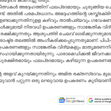
്ദേ​ഹം​ കാ​ണി​ച്ചു​ ത​രും​.
കി​ത്സ​ക​ൾ​ അ​ദ്ദേ​ഹ​ത്തി​ന് ഫ​ല​പ്ര​ദ​മാ​യും​ ചു​രു​ങ്ങി​യ​ ചെ
്. അ​തി​ൽ​ പ​ര​മ​പ്ര​ധാ​നം​ അ​ദ്ദേ​ഹ​ത്തി​ന്റെ​ ശ​സ്ത്ര​ക്രി​
ഉ​ണ്ടാ​ക്കു​ന്ന​തി​നു​ള​ള​ ക​ഴി​വും​ താ​ൽ​പ​ര്യ​വും​ ഗ​വേ​ഷ​ണ
ൾ​ക്കു​മാ​യി​ നി​ര​വ​ധി​ ഉ​പ​ക​ര​ണ​ങ്ങ​ളും​ സാ​ങ്കേ​തി​ക​ വി​ദ്
 ര​ക്ഷി​ക്കു​ന്ന​തും​ ആ​ശു​പ​ത്രി​ ചെ​ല​വ് ലാ​ഭി​ക്കു​ന്ന​തു​മാ​
ഷ്ട്ര​ ത​ല​ത്തി​ൽ​ അം​ഗീ​ക​രി​ക്ക​പ്പെ​ടു​ന്ന​തു​മാ​ണ്. പി​പി​
​ ഉ​പ​ക​ര​ണ​ങ്ങ​ളും​ സാ​ങ്കേ​തി​ക​ വി​ദ്യ​ക​ളും​ മാ​തൃ​മ​ര​ണ​നി​
 സ​ഹാ​യി​ക്കു​ന്ന​താ​യി​രു​ന്നു​. ​പാ​രാ​മെ​ഡി​ക്ക​ൽ​ ജീ​വ​ന​ക്കാ
ു​ര​ക്ഷി​ത​മാ​യും​ ഫ​ല​പ്ര​ദ​മാ​യും​ ക​ഴി​യു​ന്ന​ ഉ​പ​ക​ര​ണ​ങ്
്റെ​ അ​ള​വ് കു​റ​യ്ക്കു​ന്ന​തി​നും​ അ​മി​ത​ ര​ക്ത​സ്രാ​വം​ മൂ​ല​
​യു​വാ​ൻ​ പ​റ്റു​ന്ന​ ഒ​രു​ ല​ഘു​വാ​യ​ ഉ​പ​ക​ര​ണം കൂടിയാ​ണി​