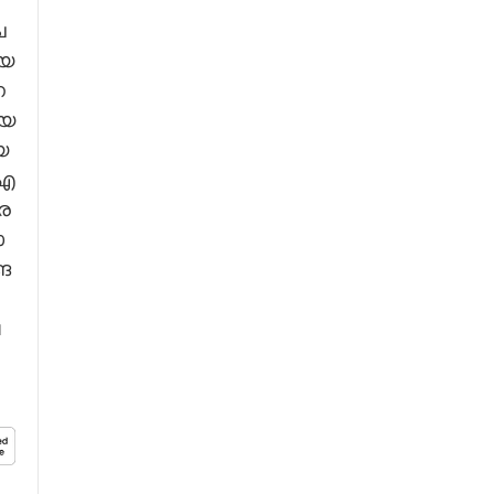
​
യ​
​
യ​
യ​
എ​
ര​
​
ങ​