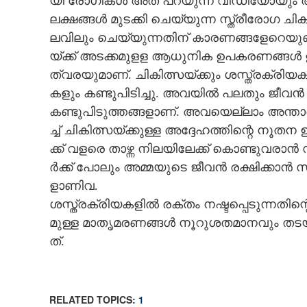
യി​ രോ​ഗി​ക​ൾ​ അ​ത് പ​റ​യു​ന്ന​ വീ​ഡി​യോ​യും​ അ​ദ
ല​ക്ഷ​ങ്ങ​ൾ​ മു​ട​ക്കി​ ചെ​യ്യു​ന്ന​ സ്ത്രീ​രോ​ഗ​ ചി​
ല​വി​ലും​ ചെ​യ്യു​ന്ന​തി​ന് കാ​ര​ണ​ങ്ങ​ളേ​റെ​യു​ണ്ട
യ്ക്ക് അ​ട​ക്ക​മു​ള​ള​ ആ​ധു​നി​ക​ ഉ​പ​ക​ര​ണ​ങ്ങ​ൾ​ 
ത്വ​ര​യു​മാ​ണ്. ​ചി​കി​ത്സ​യ്ക്കും​ ശ​സ്ത്ര​ക്രി​യ​ക​
ക​ളും​ ക​ണ്ടു​പി​ടി​ച്ചു​. അ​വ​യി​ൽ​ പ​ല​തും​ ജീ​വ​ൻ​
ക​ണ്ടു​പി​ടു​ത്ത​ങ്ങ​ളാ​ണ്. അ​വ​യെ​ല്ലാം​ അ​ന്താ​രാ​
ച്ച് ചി​കി​ത്സ​യ്ക്കു​ള്ള​ അ​ദ്ദേ​ഹ​ത്തി​ന്റെ​ നൂ​ത​ന
ക്ക് വ​ള​രെ​ താ​ഴ്ന്ന​ നി​ല​യി​ലേ​ക്ക് കൊ​ണ്ടു​വ​രാ​ൻ​
ർ​ക്ക് പോ​ലും​ അ​മ്മ​യു​ടെ​ ജീ​വ​ൻ​ ര​ക്ഷി​ക്കാ​ൻ​ സ
ളാ​ണി​വ​.
ശ​സ്ത്ര​ക്രി​യ​ക​ളി​ൽ​ ര​ക്തം​ ന​ഷ്ട​പ്പെ​ടു​ന്ന​തി​ന
മു​ള്ള​ മാ​തൃ​മ​ര​ണ​ങ്ങ​ൾ​ നൂ​റു​ശ​ത​മാ​ന​വും​ ത​ട
ത്.
RELATED TOPICS:
1