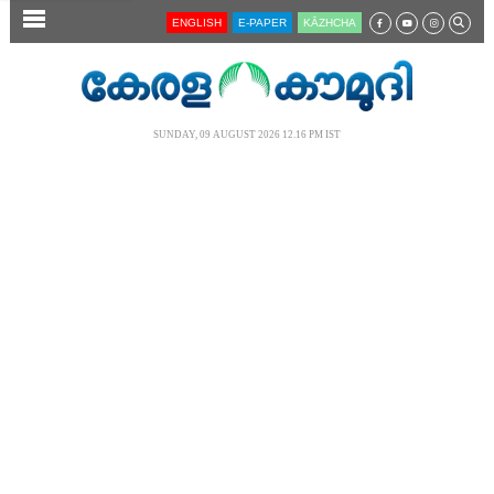
SECTIONS
ENGLISH
E-PAPER
KĀZHCHA
HOME
LATEST
SUNDAY, 09 AUGUST 2026 12.16 PM IST
AUDIO
NOTIFIED NEWS
POLL
KERALA
LOCAL
NEWS 360
CASE DIARY