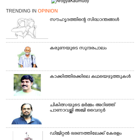
TRENDING IN
OPINION
സൗഹൃദത്തിന്റെ സിദ്ധാന്തങ്ങൾ
കരുണയുടെ സുന്ദരപാലം
കാക്കിത്തിരക്കിലെ കഥയെഴുത്തുകൾ
ചികിത്സയുടെ മർമ്മം അറിഞ്ഞ്
പാണാവള്ളി അജി വൈദ്യർ
×
Share this link
ഡിജിറ്റൽ ഭരണത്തിലേക്ക് കേരളം