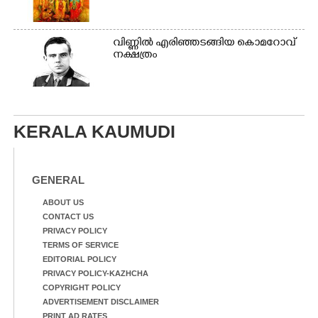
വി​ണ്ണി​ൽ​ ​എ​രി​ഞ്ഞ​ട​ങ്ങിയ കൊ​മ​റോ​വ് ​
ന​ക്ഷ​ത്രം
KERALA KAUMUDI
GENERAL
ABOUT US
CONTACT US
PRIVACY POLICY
TERMS OF SERVICE
EDITORIAL POLICY
PRIVACY POLICY-KAZHCHA
COPYRIGHT POLICY
ADVERTISEMENT DISCLAIMER
PRINT AD RATES