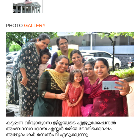
PHOTO
GALLERY
Copy Link
കട്ടപ്പന വിദ്യാഭ്യാസ ജില്ലയുടെ എജ്യുക്കേഷനൽ
അംബാസഡറായ എസ്തർ മരിയ ടോമിക്കൊപ്പം
അദ്ധ്യാപകർ സെൽഫി എടുക്കുന്നു.