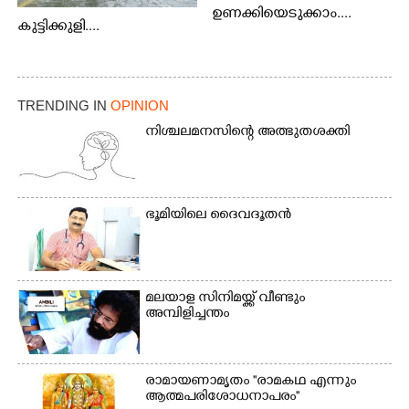
ഉണക്കിയെടുക്കാം....
കുട്ടിക്കുളി....
TRENDING IN
OPINION
നിശ്ചലമനസിന്റെ അത്ഭുതശക്തി
ഭൂ​മി​യി​ലെ​ ​ദൈ​വദൂതൻ
മലയാള സിനിമയ്ക്ക് വീണ്ടും
അമ്പിളിച്ചന്തം
രാമായണാമൃതം ''രാമകഥ എന്നും
ആത്മപരിശോധനാപരം''