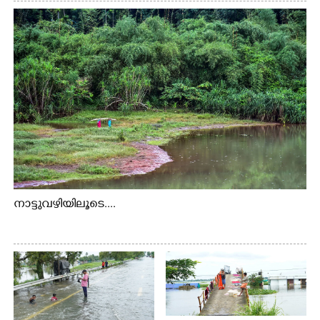
നാട്ടുവഴിയിലൂടെ....