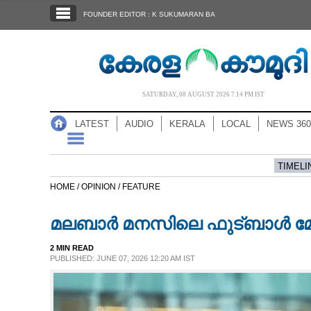
SECTIONS
FOUNDER EDITOR : K SUKUMARAN BA
HOME
LATEST
AUDIO
SATURDAY, 08 AUGUST 2026 7.14 PM IST
NOTIFIED NEWS
LATEST
AUDIO
KERALA
LOCAL
NEWS 360
POLL
KERALA
TIMELI
HOME /
OPINION /
FEATURE
LOCAL
മലബാർ മനസിലെ ഫുട്ബാൾ മ
NEWS 360
2 MIN READ
PUBLISHED: JUNE 07, 2026 12:20 AM IST
CASE DIARY