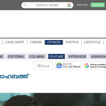
ENGLISH |
KĀZHCHA
CASE DIARY
CINEMA
OPINION
PHOTOS
LIFESTYLE
NE
EDITORIAL
COLUMNS
FEATURE
INTERVIEW
VARAVIS
Share
ോഹബത്ത്