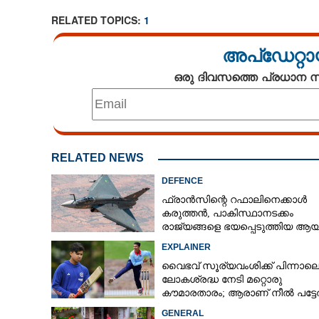
RELATED TOPICS:
1
അപ്ഡേറ്റാ
ഒരു ദിവസത്തെ പ്രധാന
RELATED NEWS
DEFENCE
ഫ്രാൻസിന്റെ റഫാലിനെക്കാൾ
കരുത്തൻ,​ പാകിസ്ഥാനടക്കം
രാജ്യങ്ങളെ ഭയപ്പെടുത്തിയ ആയു
ഇന്ത്യ നിർമ്മിച്ച എണ്ണം 100ലേക്ക്
EXPLAINER
വൈഭവ് സൂര്യവംശിക്ക് പിന്നാല
ലോകശ്രദ്ധ നേടി മറ്റൊരു
കൗമാരതാരം; ആരാണ് നീൽ പട്ട
GENERAL