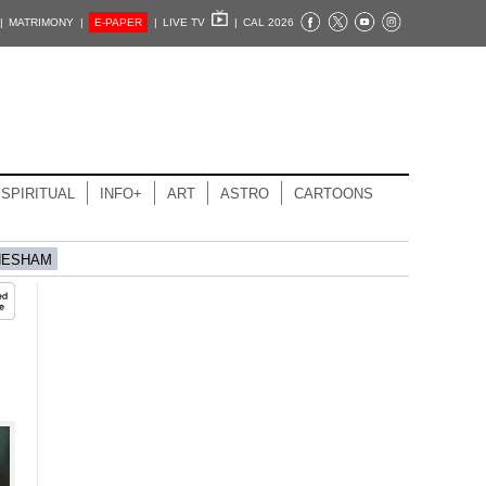
|
MATRIMONY |
E-PAPER
|
LIVE TV
|
CAL 2026
SPIRITUAL
INFO+
ART
ASTRO
CARTOONS
HESHAM