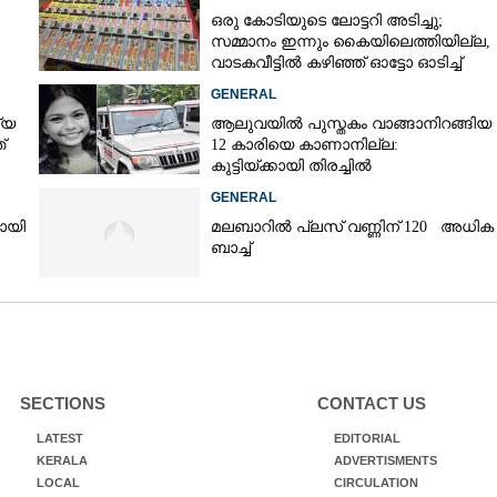
ഒരു കോടിയുടെ ലോട്ടറി അടിച്ചു;
സമ്മാനം ഇന്നും കൈയിലെത്തിയില്ല,
വാടകവീട്ടിൽ കഴിഞ്ഞ് ഓട്ടോ ഓടിച്ച്
73കാരൻ
GENERAL
്യ
ആലുവയിൽ പുസ്തകം വാങ്ങാനിറങ്ങിയ
്
12 കാരിയെ കാണാനില്ല:
കുട്ടിയ്ക്കായി തിരച്ചിൽ
GENERAL
യായി
മലബാറിൽ പ്ലസ് വണ്ണിന് 120 അധിക
ബാച്ച്
SECTIONS
CONTACT US
LATEST
EDITORIAL
KERALA
ADVERTISMENTS
LOCAL
CIRCULATION