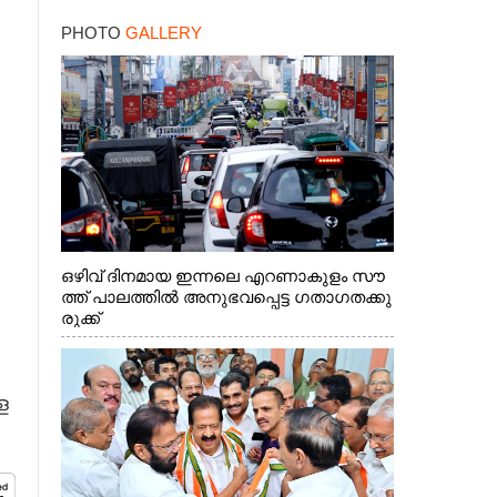
PHOTO
GALLERY
ഒഴിവ് ദിനമായ ഇന്നലെ എറണാകുളം സൗ
ത്ത് പാലത്തിൽ അനുഭവപ്പെട്ട ഗതാഗതക്കു
രുക്ക്
ള