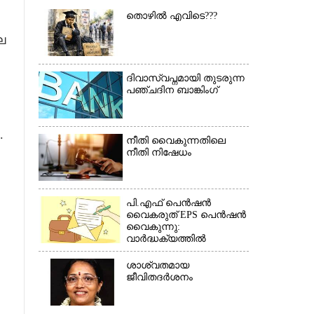
തൊഴിൽ എവിടെ???
ല
ദിവാസ്വപ്നമായി തുടരുന്ന
പഞ്ചദിന ബാങ്കിംഗ്
.
×
നീതി വൈകുന്നതിലെ
നീതി നിഷേധം
പി.എഫ് പെൻഷൻ
വൈകരുത് EPS പെൻഷൻ
വൈകുന്നു:
വാർദ്ധക്യത്തിൽ
പെൻഷൻകാർ
ബുദ്ധിമുട്ടിൽ*(കത്ത്)
ശാശ്വതമായ
ജീവിതദർശനം