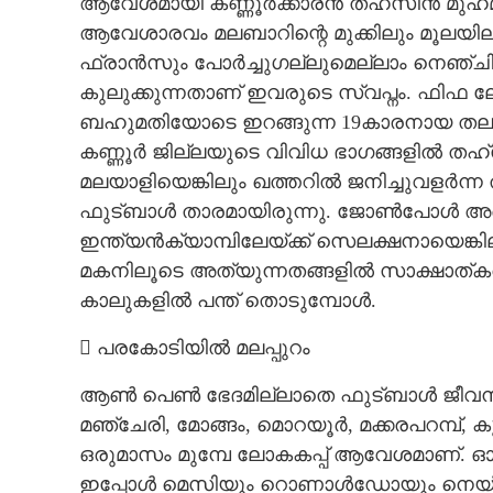
ആവേശമായി കണ്ണൂർക്കാരൻ തഹ്‌സിൻ മുഹമ്മദ
ആവേശാരവം മലബാറിന്റെ മുക്കിലും മൂലയില
ഫ്രാൻസും പോർച്ചുഗല്ലുമെല്ലാം നെഞ്
കുലുക്കുന്നതാണ് ഇവരുടെ സ്വപ്നം. ഫിഫ 
ബഹുമതിയോടെ ഇറങ്ങുന്ന 19കാരനായ തലശേ
കണ്ണൂർ ജില്ലയുടെ വിവിധ ഭാഗങ്ങളിൽ തഹ്‌സ
മലയാളിയെങ്കിലും ഖത്തറിൽ ജനിച്ചുവളർന്ന
ഫുട്‌ബാൾ താരമായിരുന്നു. ജോൺപോൾ അഞ്ച
ഇന്ത്യൻക്യാമ്പിലേയ്ക്ക് സെലക്ഷനായെങ്കില
മകനിലൂടെ അത്യുന്നതങ്ങളിൽ സാക്ഷാത്കരിക്
കാലുകളിൽ പന്ത് തൊടുമ്പോൾ.
 പരകോടിയിൽ മലപ്പുറം
ആൺ പെൺ ഭേദമില്ലാതെ ഫുട്‌ബാൾ ജീവനായിക
മഞ്ചേരി, മോങ്ങം, മൊറയൂർ, മക്കരപറമ്പ്, കൂട്
മലബാർ മനസില
ഒരുമാസം മുമ്പേ ലോകകപ്പ് ആവേശമാണ്. ഓരോ
ഇപ്പോൾ മെസിയും റൊണാൾഡോയും നെയ്മറും