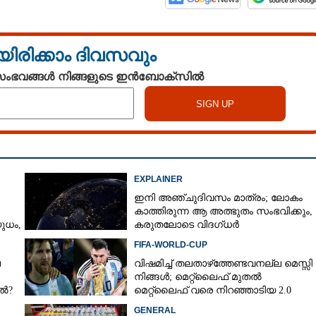
യിരിക്കാം ദിവസവും
 സംഭവങ്ങൾ നിങ്ങളുടെ ഇൻബോക്സിൽ
EXPLAINER
ഇനി അഞ്ചുദിവസം മാത്രം; ലോകം
കാത്തിരുന്ന ആ അത്ഭുതം സംഭവിക്കും,
ധം,​
കരുതലോടെ വിദഗ്ധർ
FIFA-WORLD-CUP
െ
വിഷമിച്ച് തലതാഴ്‌ത്തേണ്ടവനല്ല മെസ്സി
നിങ്ങള്‍; മെറ്റ്‌ലൈഫ് മുതല്‍
േൽ?
മെറ്റ്‌ലൈഫ് വരെ നിറഞ്ഞാടിയ 2.0
GENERAL