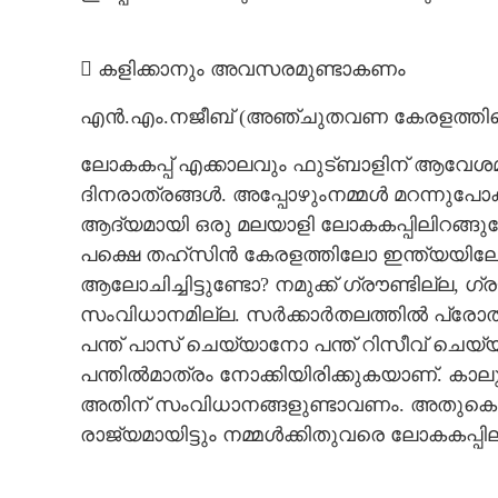
 കളിക്കാനും അവസരമുണ്ടാകണം
എൻ.എം.നജീബ് (അഞ്ചുതവണ കേരളത്തിന്റെ 
ലോകകപ്പ് എക്കാലവും ഫുട്‌ബാളിന് ആവേശമാണ്.
ദിനരാത്രങ്ങൾ. അപ്പോഴുംനമ്മൾ മറന്നുപോക
ആദ്യമായി ഒരു മലയാളി ലോകകപ്പിലിറങ്ങുമ
പക്ഷെ തഹ്‌സിൻ കേരളത്തിലോ ഇന്ത്യയിലോ 
ആലോചിച്ചിട്ടുണ്ടോ? നമുക്ക് ഗ്രൗണ്ടില്ല, 
സംവിധാനമില്ല. സർക്കാർതലത്തിൽ പ്രോത
പന്ത് പാസ് ചെയ്യാനോ പന്ത് റിസീവ് ചെയ
പന്തിൽമാത്രം നോക്കിയിരിക്കുകയാണ്. കാ
അതിന് സംവിധാനങ്ങളുണ്ടാവണം. അതുകൊണ
രാജ്യമായിട്ടും നമ്മൾക്കിതുവരെ ലോകകപ്പി