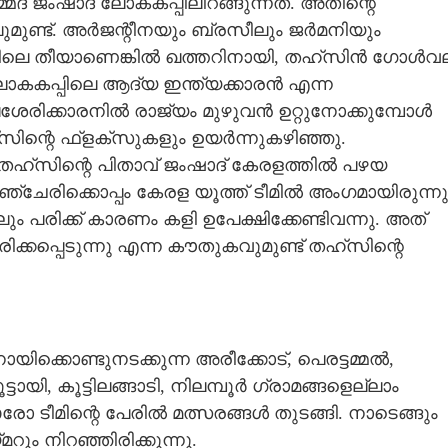
് ജംഷാദ് ലോകകപ്പിലിറങ്ങുന്നത്. അതിന്റെ
ുമുണ്ട്. അർജന്റീനയും ബ്രസീലും ജർമനിയും
ചിലെ തീയാണെങ്കിൽ ഖത്തറിനായി, തഹ്‌സിൻ ഗോൾവ
ലോകകപ്പിലെ ആദ്യ ഇന്ത്യക്കാരൻ എന്ന
രിക്കാരനിൽ രാജ്യം മുഴുവൻ ഉറ്റുനോക്കുമ്പോൾ
ിന്റെ ഫ്‌ളക്‌സുകളും ഉയർന്നുകഴിഞ്ഞു.
 തഹ്‌സിന്റെ പിതാവ് ജംഷാദ് കേരളത്തിൽ പഴയ
േരിക്കൊപ്പം കേരള യൂത്ത് ടീമിൽ അംഗമായിരുന്നു
ും പരിക്ക് കാരണം കളി ഉപേക്ഷിക്കേണ്ടിവന്നു. അത്
Share this link
കപ്പെടുന്നു എന്ന കൗതുകവുമുണ്ട് തഹ്‌സിന്റെ
്കൊണ്ടുനടക്കുന്ന അരീക്കോട്, പെരട്ടമ്മൽ,
Copy Link
ടായി, കൂട്ടിലങ്ങാടി, നിലമ്പൂർ ഗ്രാമങ്ങളെല്ലാം
െ ഫുട്ബാൾ മോഹബത്ത്
 ടീമിന്റെ പേരിൽ മത്സരങ്ങൾ തുടങ്ങി. നാടെങ്ങും
 നിറഞ്ഞിരിക്കുന്നു.