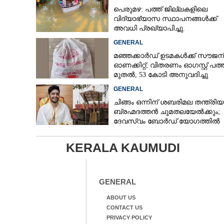
പെരുമഴ: പത്ത് ജില്ലകളിലെ
വിദ്യാഭ്യാസ സ്ഥാപനങ്ങൾക്ക്
അവധി പ്രഖ്യാപിച്ചു.
GENERAL
മഞ്ഞക്കാർഡ് ഉടമകൾക്ക് സൗജന
ഓണക്കിറ്റ്; വിതരണം ഓഗസ്റ്റ് പത്ത
മുതൽ, 53 കോടി അനുവദിച്ചു
GENERAL
ചിങ്ങം ഒന്നിന് ശബരിമല തന്ത്രി
ബ്രഹ്മദത്തൻ ചുമതലയേൽക്കും;
ദേവസ്വം ബോർഡ് യോഗത്തിൽ
തീരുമാനം
KERALA KAUMUDI
GENERAL
ABOUT US
CONTACT US
PRIVACY POLICY