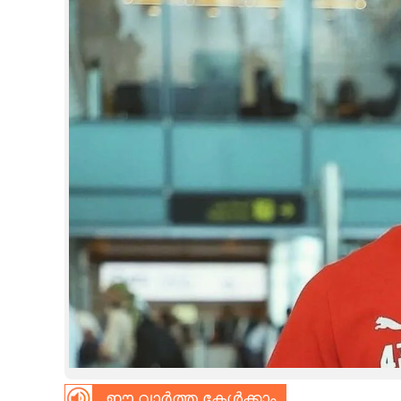
CINEMA
OPINION
PHOTOS
LIFESTYLE
SPIRITUAL
INFO+
ART
ASTRO
ഈ വാർത്ത കേൾക്കാം