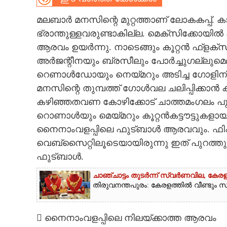
CARTOONS
മലബാർ മനസിന്റെ മുറ്റത്താണ് ലോകകപ്പ്.
ഭ്രാന്തുള്ളവരുണ്ടാകില്ല. മെക്‌സിക്കോയ
ആരവം ഉയർന്നു. നാടെങ്ങും കൂറ്റൻ ഫ്ളക
LITERATURE
അർജന്റീനയും ബ്രസീലും പോർച്ചുഗല്ലുമെല
റെണാൾഡോയും നെയ്മറും അടിച്ച ഗോളിന് 
ZOOM
മനസിന്റെ തുമ്പത്ത് ഗോൾവല ചലിപ്പിക്കാൻ
കഴിഞ്ഞതവണ കോഴിക്കോട് ചാത്തമംഗലം പു
CONTACT US
റൊണാൾയും മെയ്മറും കൂറ്റൻകട്ടൗട്ടുകളായി
നൈനാംവളപ്പിലെ ഫുട്‌ബാൾ ആരവവും. ഫ
വെബ്‌സൈറ്റിലൂടെയായിരുന്നു ഇത് പുറത്തുവി
ഫുട്‌ബാൾ.
ചാഞ്ചാട്ടം തുടർന്ന് സ്വർണവില, കേരള
തിരുവനന്തപുരം: കേരളത്തിൽ വീണ്ടും സ്വ
 നൈനാംവളപ്പിലെ നിലയ്ക്കാത്ത ആരവം