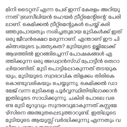
​മി​നി​ ​ടൈ​റ്റ​സ് ​എ​ന്ന​ ​പേ​ര് ​ഇ​ന്ന് ​കേ​ര​ളം​ ​അ​റി​യു​
ന്ന​ത് ​'​ബ്ര​സീ​ലി​യ​ൻ​ ​ഹെ​യ​ർ​ ​ട്രീ​റ്റ്മെ​ന്റി​ന്റെ​'​ ​പേ​രി​
ലാ​ണ്.​ ​കെ​മി​ക്ക​ൽ​ ​ട്രീ​റ്റ്മെ​ന്റു​ക​ൾ​ ​ചെ​യ്ത് ​ക​രി​
ഞ്ഞു​പോ​യ​തും​ ​ന​ശി​ച്ച​തു​മാ​യ​ ​മു​ടി​ക​ൾ​ക്ക് ​ഇ​ത്
​ഒ​രു​ ​ജീ​വ​ൻ​ര​ക്ഷാ​ ​മ​രു​ന്നാ​ണ്.​ ​എ​ന്താ​ണ് ​ഈ​ ​ചി​
കി​ത്സ​യു​ടെ​ ​പ്ര​ത്യേ​ക​ത​?​ ​മു​ടി​യു​ടെ​ ​ഉ​ള്ളി​ലേ​ക്ക് ​
ആ​ഴ​ത്തി​ൽ​ ​ഇ​റ​ങ്ങി​ച്ചെ​ന്ന് ​പോ​ഷ​ക​ങ്ങ​ൾ​ ​എ​
ത്തി​ക്കു​ന്ന​ ​ഒ​രു​ ​അ​ഡ്വാ​ൻ​സ്ഡ് ​പ്രോ​ട്ടീ​ൻ​ ​തെ​റാ​
പ്പി​യാ​ണി​ത്.​ ​മു​ടി​ ​പൊ​ട്ടി​പ്പോ​കു​ന്ന​ത് ​ത​ട​യു​ക​
യും,​ ​മു​ടി​യു​ടെ​ ​സ്വാ​ഭാ​വി​ക​ ​തി​ള​ക്കം​ ​തി​രി​കെ​ ​
കൊ​ണ്ടു​വ​രി​ക​യും​ ​ചെ​യ്യു​ന്നു.​ ​കെ​മി​ക്ക​ൽ​ ​ഡാ​
മേ​ജ് ​വ​ന്ന​ ​മു​ടി​ക​ളെ​ ​പൂ​ർ​വ്വ​സ്ഥി​തി​യി​ലാ​ക്കാ​ൻ​ ​
ഇ​തി​ലൂ​ടെ​ ​സാ​ധി​ക്കു​ന്നു.​ ​ച​കി​രി​ ​പോ​ലെ​ ​വ​ര​
ണ്ട​ ​മു​ടി​ ​മൃ​ദു​വും​ ​സു​ന്ദ​ര​വു​മാ​കു​ന്ന​ത് ​ക​സ്റ്റ​മേ​
ഴ്സി​നെ​ ​അ​ത്ഭു​ത​പ്പെ​ടു​ത്താ​റു​ണ്ട്.​ ​ഇ​തി​ലൂ​ടെ​ ​
മു​ടി​യു​ടെ​ ​ആ​യു​സ്സ് ​വ​ർ​ദ്ധി​ക്കു​ന്നു​ ​എ​ന്ന​തും​ ​വ​