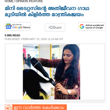
HOME /
OPINION /
FEATURE
CINEMA
മിനി ടൈറ്റസിന്റെ അതിജീവന ഗാഥ
മുടിയിൽ കിളിർത്ത മാന്ത്രികജയം
OPINION
Share
PHOTOS
5 MIN READ
PUBLISHED: FEBRUARY 15, 2026 12:24 AM IST
LIFESTYLE
SPIRITUAL
INFO+
ART
ASTRO
ഈ വാർത്ത കേൾക്കാം