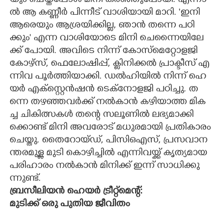
യും​ ​ചെ​യ്ത​പ്പോ​ൾ​ ​മി​നി​ ​ക​ര​ഞ്ഞു​പോ​യി.​ ​എ​ന്നാ​
ൽ​ ​ആ​ ​ക​ണ്ണീ​ർ​ ​പി​ന്നീ​ട് ​വാ​ശി​യാ​യി​ ​മാ​റി.​ ​"​ഇ​നി​ ​
ആ​രെ​യും​ ​ആ​ശ്ര​യി​ക്കി​ല്ല,​ ​ഞാ​ൻ​ ​ത​ന്നെ​ ​പ​ഠി​
ക്കും​"​ ​എ​ന്ന​ ​വാ​ശി​യോ​ടെ​ ​മി​നി​ ​ചെ​ന്നൈ​യി​ലേ​
ക്ക് ​പോ​യി.​ ​അ​വി​ടെ​ ​നി​ന്ന് ​കോ​സ്മെ​റ്റോ​ള​ജി​ ​
കോ​ഴ്സ്,​ ​ഫെ​ലോ​ഷി​പ്പ്,​ ​ക്ലി​നി​ക്ക​ൽ​ ​പ്രാ​ക്ടീ​സ് ​എ​
ന്നി​വ​ ​പൂ​ർ​ത്തി​യാ​ക്കി.​ ​ഡ​ൽ​ഹി​യി​ൽ​ ​നി​ന്ന് ​ഹെ​
യ​ർ​ ​എ​ക്സ്റ്റെ​ൻ​ഷ​ൻ​ ​ടെ​ക്നോ​ള​ജി​ ​പ​ഠി​ച്ചു.​ ​ത​
ന്നെ​ ​ത​ഴ​ഞ്ഞ​വ​ർ​ക്ക് ​ന​ൽ​കാ​ൻ​ ​ക​ഴി​യാ​ത്ത​ ​മി​ക​
ച്ച​ ​ചി​കി​ത്സ​ക​ൾ​ ​ത​ന്റെ​ ​സ​ലൂ​ണി​ൽ​ ​ല​ഭ്യ​മാ​ക്കി​
ക്കൊ​ണ്ട് ​മി​നി​ ​അ​വ​രോ​ട് ​മ​ധു​ര​മാ​യി​ ​പ്ര​തി​കാ​രം​
​ചെ​യ്തു.​ ​തൈ​റോ​യ്ഡ്,​ ​പി​സി​ഒ​എ​സ്,​ ​പ്ര​സ​വാ​ന​
ന്ത​ര​മു​ള്ള​ ​മു​ടി​ ​കൊ​ഴി​ച്ചി​ൽ​ ​എ​ന്നി​വ​യ്ക്ക് ​കൃ​ത്യ​മാ​യ​ ​
പ​രി​ഹാ​രം​ ​ന​ൽ​കാ​ൻ​ ​മി​നി​ക്ക് ​ഇ​ന്ന് ​സാ​ധി​ക്കു​
ന്നു​ണ്ട്.​ ​
ബ്ര​സീ​ലി​യ​ൻ​ ​ഹെ​യ​ർ​ ​ട്രീ​റ്റ്മെ​ന്റ്:​ ​
മു​ടി​ക്ക് ​ഒ​രു​ ​പു​തി​യ​ ​ജീ​വി​തം​