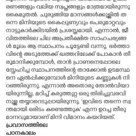
ര​ണ​ങ്ങ​ളും​ ​വ​ലി​യ​ ​സ്വ​പ്ന​ങ്ങ​ളും​ ​മാ​ത്ര​മാ​യി​രു​ന്നു​
​കൈ​മു​ത​ൽ.​ ​ചു​രു​ങ്ങി​യ​ ​മാ​സ​ങ്ങ​ൾ​ക്കു​ള്ളി​ൽ​ ​ത​
ന്നെ​ ​മി​നി​യു​ടെ​ ​കൈ​പ്പു​ണ്യ​വും​ ​പെ​രു​മാ​റ്റ​വും​ ​
നാ​ട്ടു​കാ​ർ​ക്കി​ട​യി​ൽ​ ​പ്ര​ശ​സ്ത​മാ​യി.​ ​എ​ന്നാ​ൽ,​ ​ജീ​
വി​ത​ത്തി​ലെ​ ​ചി​ല​ ​അ​പ്ര​തീ​ക്ഷി​ത​ ​സാ​ഹ​ച​ര്യ​ങ്ങ​
ൾ​ ​മൂ​ലം​ ​ആ​ ​സ്ഥാ​പ​നം​ ​പൂ​ട്ടേ​ണ്ടി​ ​വ​ന്നു.​ ​ഭ​ർ​ത്താ​
വി​ന്റെ​ ​അ​ടു​ത്തേ​ക്ക് ​ഖ​ത്ത​റി​ലേ​ക്ക് ​പോ​കാ​ൻ​ ​തീ​
രു​മാ​നി​ക്കു​മ്പോ​ൾ,​ ​താ​ൻ​ ​പ്രാ​ണ​നെ​പ്പോ​ലെ​ ​
സ്നേ​ഹി​ച്ച​ ​സ്ഥാ​പ​ന​ത്തി​ന്റെ​ ​താ​ക്കോ​ൽ​ ​ഉ​ട​മ​സ്ഥ​
നെ​ ​ഏ​ൽ​പ്പി​ക്കു​മ്പോ​ൾ​ ​മി​നി​യു​ടെ​ ​ക​ണ്ണു​ക​ൾ​ ​നി​
റ​ഞ്ഞി​രു​ന്നു.​ ​എ​ന്നാ​ൽ​ ​അ​തൊ​രു​ ​തോ​ൽ​വി​യാ​
യി​രു​ന്നി​ല്ല,​ ​മ​റി​ച്ച് ​ക​രു​ത്തു​റ്റ​ ​ഒ​രു​ ​തി​രി​ച്ചു​വ​ര​വി​
നു​ള്ള​ ​ത​യ്യാ​റെ​ടു​പ്പാ​യി​രു​ന്നു.​ ​"​ഇ​വി​ടെ​ ​ത​ന്നെ​ ​സ്വ​
ന്ത​മാ​യി​ ​ഒ​രി​ടം​ ​ക​ണ്ടെ​ത്തു​ക​"​ ​എ​ന്ന​ ​ഉ​റ​ച്ച​ ​തീ​രു​
മാ​ന​വു​മാ​യാ​ണ് ​മി​നി​ ​വി​മാ​നം​ ​ക​യ​റി​യ​ത്.​ ​
​പ്ര​വാ​സ​ത്തി​ലെ​ ​
പ​ഠ​ന​കാ​ലം​
​