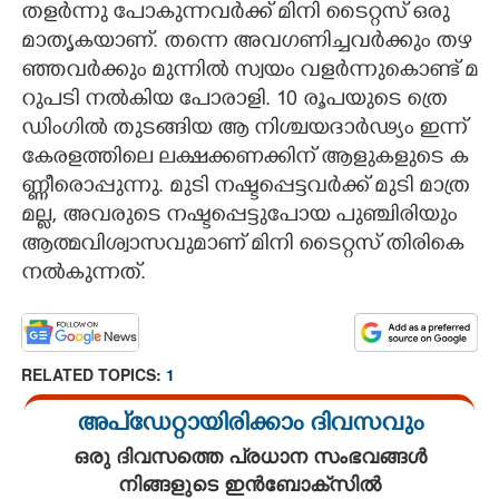
​ത​ള​ർ​ന്നു​ ​പോ​കു​ന്ന​വ​ർ​ക്ക് ​മി​നി​ ​ടൈ​റ്റ​സ് ​ഒ​രു​ ​
മാ​തൃ​ക​യാ​ണ്.​ ​ത​ന്നെ​ ​അ​വ​ഗ​ണി​ച്ച​വ​ർ​ക്കും​ ​ത​ഴ​
ഞ്ഞ​വ​ർ​ക്കും​ ​മു​ന്നി​ൽ​ ​സ്വ​യം​ ​വ​ള​ർ​ന്നു​കൊ​ണ്ട് ​മ​
റു​പ​ടി​ ​ന​ൽ​കി​യ​ ​പോ​രാ​ളി.​ 10​ ​രൂ​പ​യു​ടെ​ ​ത്രെ​
ഡിം​ഗി​ൽ​ ​തു​ട​ങ്ങി​യ​ ​ആ​ ​നി​ശ്ച​യ​ദാ​ർ​ഢ്യം​ ​ഇ​ന്ന് ​
കേ​ര​ള​ത്തി​ലെ​ ​ല​ക്ഷ​ക്ക​ണ​ക്കി​ന് ​ആ​ളു​ക​ളു​ടെ​ ​ക​
ണ്ണീ​രൊ​പ്പു​ന്നു.​ ​മു​ടി​ ​ന​ഷ്ട​പ്പെ​ട്ട​വ​ർ​ക്ക് ​മു​ടി​ ​മാ​ത്ര​
മ​ല്ല,​ ​അ​വ​രു​ടെ​ ​ന​ഷ്ട​പ്പെ​ട്ടു​പോ​യ​ ​പു​ഞ്ചി​രി​യും​ ​
ആ​ത്മ​വി​ശ്വാ​സ​വു​മാ​ണ് ​മി​നി​ ​ടൈ​റ്റ​സ് ​തി​രി​കെ​ ​
ന​ൽ​കു​ന്ന​ത്.
RELATED TOPICS:
1
അപ്ഡേറ്റായിരിക്കാം ദിവസവും
ഒരു ദിവസത്തെ പ്രധാന സംഭവങ്ങൾ
നിങ്ങളുടെ ഇൻബോക്സിൽ