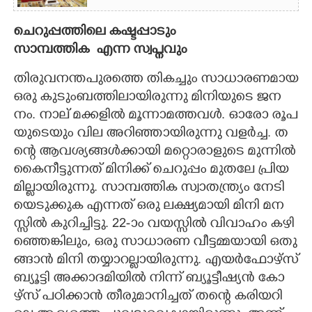
ചെ​റു​പ്പ​ത്തി​ലെ​ ​ക​ഷ്ട​പ്പാ​ടും
സാ​മ്പ​ത്തി​ക​ ​ എന്ന​ ​സ്വ​പ്ന​വും​
തി​രു​വ​ന​ന്ത​പു​ര​ത്തെ​ ​തി​ക​ച്ചും​ ​സാ​ധാ​ര​ണ​മാ​യ​
​ഒ​രു​ ​കു​ടും​ബ​ത്തി​ലാ​യി​രു​ന്നു​ ​മി​നി​യു​ടെ​ ​ജ​ന​
നം.​ ​നാ​ല് ​മ​ക്ക​ളി​ൽ​ ​മൂ​ന്നാ​മ​ത്ത​വ​ൾ.​ ​ഓ​രോ​ ​രൂ​പ​
യു​ടെ​യും​ ​വി​ല​ ​അ​റി​ഞ്ഞാ​യി​രു​ന്നു​ ​വ​ള​ർ​ച്ച.​ ​ത​
ന്റെ​ ​ആ​വ​ശ്യ​ങ്ങ​ൾ​ക്കാ​യി​ ​മ​റ്റൊ​രാ​ളു​ടെ​ ​മു​ന്നി​ൽ​ ​
കൈ​നീ​ട്ടു​ന്ന​ത് ​മി​നി​ക്ക് ​ചെ​റു​പ്പം​ ​മു​ത​ലേ​ ​പ്രി​യ​
മി​ല്ലാ​യി​രു​ന്നു.​ ​സാ​മ്പ​ത്തി​ക​ ​സ്വാ​ത​ന്ത്ര്യം​ ​നേ​ടി​
യെ​ടു​ക്കു​ക​ ​എ​ന്ന​ത് ​ഒ​രു​ ​ല​ക്ഷ്യ​മാ​യി​ ​മി​നി​ ​മ​ന​
സ്സി​ൽ​ ​കു​റി​ച്ചി​ട്ടു.​ 22​-ാം​ ​വ​യ​സ്സി​ൽ​ ​വി​വാ​ഹം​ ​ക​ഴി​
ഞ്ഞെ​ങ്കി​ലും,​ ​ഒ​രു​ ​സാ​ധാ​ര​ണ​ ​വീ​ട്ട​മ്മ​യാ​യി​ ​ഒ​തു​
ങ്ങാ​ൻ​ ​മി​നി​ ​ത​യ്യാ​റ​ല്ലാ​യി​രു​ന്നു.​ ​എ​യ​ർ​ഫോ​ഴ്സ്
​ബ്യൂ​ട്ടി​ ​അ​ക്കാ​ദ​മി​യി​ൽ​ ​നി​ന്ന് ​ബ്യൂ​ട്ടീ​ഷ്യ​ൻ​ ​കോ​
ഴ്സ് ​പ​ഠി​ക്കാ​ൻ​ ​തീ​രു​മാ​നി​ച്ച​ത് ​ത​ന്റെ​ ​ക​രി​യ​റി​