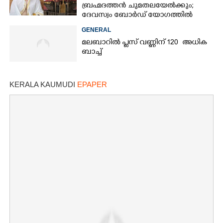
ബ്രഹ്മദത്തൻ ചുമതലയേൽക്കും;
ദേവസ്വം ബോർഡ് യോഗത്തിൽ
തീരുമാനം
GENERAL
മലബാറിൽ പ്ലസ് വണ്ണിന് 120 അധിക
ബാച്ച്
KERALA KAUMUDI
EPAPER