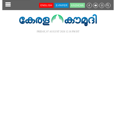
SECTIONS
ENGLISH
E-PAPER
KĀZHCHA
HOME
LATEST
FRIDAY, 07 AUGUST 2026 12.16 PM IST
AUDIO
NOTIFIED NEWS
POLL
KERALA
LOCAL
NEWS 360
CASE DIARY