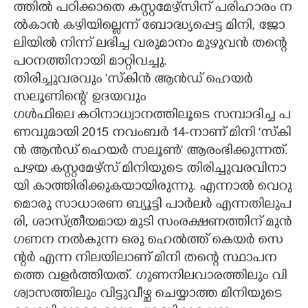
ത്തി​ൽ​ ​പ​ഠി​ക്കാ​തെ​ ​ക​സ്റ്റ​മേ​ഴ്സി​ന് ​പ​രി​ഹാ​രം​ ​ന​
ൽ​കാ​ൻ​ ​ക​ഴി​യി​ല്ലെ​ന്ന് ​ബോദ്ധ്യ​പ്പെ​ട്ട​ ​മി​നി,​ ​ജോ​
ലി​യി​ൽ​ ​നി​ന്ന് ​ല​ഭി​ച്ച​ ​വ​രു​മാ​നം​ ​മു​ഴു​വ​ൻ​ ​ത​ന്റെ​ ​
പ​ഠ​ന​ത്തി​നാ​യി​ ​മാറ്റിവ​ച്ചു.
​തി​രി​ച്ചു​വ​ര​വും​ ​'​സ്കി​ൻ​ ​ആ​ൻ​ഡ് ​ഹെ​യ​ർ​ ​
സ​ലൂ​ണി​ന്റെ​"​ ​ഉ​ദ​യ​വും​ ​
ഗ​ൾ​ഫി​ലെ​ ​ക​ഠി​നാ​ധ്വാ​ന​ത്തി​ലൂ​ടെ​ ​സ​മ്പാ​ദി​ച്ച​ ​പ​
ണ​വു​മാ​യി​ 2015​ ​ന​വം​ബ​ർ​ 14​-​നാ​ണ് ​മി​നി​ ​'​സ്കി​
ൻ​ ​ആ​ൻ​ഡ് ​ഹെ​യ​ർ​ ​സ​ലൂ​ൺ​'​ ​ആ​രം​ഭി​ക്കു​ന്ന​ത്.​ ​
പ​ഴ​യ​ ​ക​സ്റ്റ​മേ​ഴ്സ് ​മി​നി​യു​ടെ​ ​തി​രി​ച്ചു​വ​ര​വി​നാ​
യി​ ​കാ​ത്തി​രി​ക്കു​ക​യാ​യി​രു​ന്നു.​ ​എ​ന്നാ​ൽ​ ​വെ​റു​
മൊ​രു​ ​സാ​ധാ​ര​ണ​ ​ബ്യൂ​ട്ടി​ ​പാ​ർ​ല​ർ​ ​എ​ന്ന​തി​ലു​പ​
രി,​ ​ശാ​സ്ത്രീ​യ​മാ​യ​ ​മു​ടി​ ​സം​ര​ക്ഷ​ണ​ത്തി​ന് ​മു​ൻ​
ഗ​ണ​ന​ ​ന​ൽ​കു​ന്ന​ ​ഒ​രു​ ​ഹെ​ൽ​ത്ത് ​കെ​യ​ർ​ ​സെ​
ന്റ​ർ​ ​എ​ന്ന​ ​നി​ല​യി​ലാ​ണ് ​മി​നി​ ​ത​ന്റെ​ ​സ്ഥാ​പ​ന​
ത്തെ​ ​വ​ള​ർ​ത്തി​യ​ത്.​ ​ഗു​ണ​നി​ല​വാ​ര​ത്തി​ലും​ ​വി​
ശ്വാ​സ​ത്തി​ലും​ ​വി​ട്ടു​വീ​ഴ്ച​ ​ചെ​യ്യാ​ത്ത​ ​മി​നി​യു​ടെ​ ​