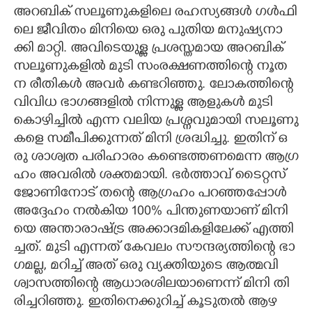
അ​റ​ബി​ക് ​സ​ലൂ​ണു​ക​ളി​ലെ​ ​ര​ഹ​സ്യ​ങ്ങ​ൾ​ ​ഗ​ൾ​ഫി​
ലെ​ ​ജീ​വി​തം​ ​മി​നി​യെ​ ​ഒ​രു​ ​പു​തി​യ​ ​മ​നു​ഷ്യ​നാ​
ക്കി​ ​മാ​റ്റി.​ ​അ​വി​ടെ​യു​ള്ള​ ​പ്ര​ശ​സ്ത​മാ​യ​ ​അ​റ​ബി​ക് ​
സ​ലൂ​ണു​ക​ളി​ൽ​ ​മു​ടി​ ​സം​ര​ക്ഷ​ണ​ത്തി​ന്റെ​ ​നൂ​ത​
ന​ ​രീ​തി​ക​ൾ​ ​അ​വ​ർ​ ​ക​ണ്ട​റി​ഞ്ഞു.​ ​ലോ​ക​ത്തി​ന്റെ​ ​
വി​വി​ധ​ ​ഭാ​ഗ​ങ്ങ​ളി​ൽ​ ​നി​ന്നു​ള്ള​ ​ആ​ളു​ക​ൾ​ ​മു​ടി​ ​
കൊ​ഴി​ച്ചി​ൽ​ ​എ​ന്ന​ ​വ​ലി​യ​ ​പ്ര​ശ്ന​വു​മാ​യി​ ​സ​ലൂ​ണു​
ക​ളെ​ ​സ​മീ​പി​ക്കു​ന്ന​ത് ​മി​നി​ ​ശ്ര​ദ്ധി​ച്ചു.​ ​ഇ​തി​ന് ​ഒ​
രു​ ​ശാ​ശ്വ​ത​ ​പ​രി​ഹാ​രം​ ​ക​ണ്ടെ​ത്ത​ണ​മെ​ന്ന​ ​ആ​ഗ്ര​
ഹം​ ​അ​വ​രി​ൽ​ ​ശ​ക്ത​മാ​യി.​ ​ഭ​ർ​ത്താ​വ് ​ടൈ​റ്റ​സ് ​
ജോ​ണി​നോ​ട് ​ത​ന്റെ​ ​ആ​ഗ്ര​ഹം​ ​പ​റ​ഞ്ഞ​പ്പോ​ൾ​ ​
അ​ദ്ദേ​ഹം​ ​ന​ൽ​കി​യ​ 100​%​ ​പി​ന്തു​ണ​യാ​ണ് ​മി​നി​
യെ​ ​അ​ന്താ​രാ​ഷ്ട്ര​ ​അ​ക്കാ​ദ​മി​ക​ളി​ലേ​ക്ക് ​എ​ത്തി​
ച്ച​ത്.​ ​മു​ടി​ ​എ​ന്ന​ത് ​കേ​വ​ലം​ ​സൗ​ന്ദ​ര്യ​ത്തി​ന്റെ​ ​ഭാ​
ഗ​മ​ല്ല,​ ​മ​റി​ച്ച് ​അ​ത് ​ഒ​രു​ ​വ്യ​ക്തി​യു​ടെ​ ​ആ​ത്മ​വി​
ശ്വാ​സ​ത്തി​ന്റെ​ ​ആ​ധാ​ര​ശി​ല​യാ​ണെ​ന്ന് ​മി​നി​ ​തി​
രി​ച്ച​റി​ഞ്ഞു.​ ​ഇ​തി​നെ​ക്കു​റി​ച്ച് ​കൂ​ടു​ത​ൽ​ ​ആ​ഴ​