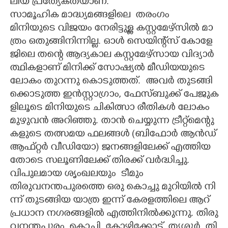
ലി​യ​ ​പ്ര​ത്യേ​ക​ത​യാ​ണ്.​ ​
സാ​മൂ​ഹി​ക​ ​മാദ്ധ്യ​മ​ങ്ങ​ളി​ലെ​ ​ ത​രം​ഗം​
മി​നി​യു​ടെ​ ​വി​ജ​യം​ ​നേ​രി​ട്ടു​ള്ള​ ​ക​സ്റ്റ​മേ​ഴ്സി​ൽ​ ​മാ​
ത്രം​ ​ഒ​തു​ങ്ങി​നി​ന്നി​ല്ല.​ ​ഓ​ൾ​ ​സെ​യി​ന്റ്സ് ​കോ​ളേ​
ജി​ലെ​ ​ത​ന്റെ​ ​ആ​ദ്യ​കാ​ല​ ​ക​സ്റ്റ​മേ​ഴ്സാ​യ​ ​വി​ദ്യാ​ർ​
ത്ഥി​ക​ളാ​ണ് ​മി​നി​ക്ക് ​സോ​ഷ്യ​ൽ​ ​മീ​ഡി​യ​യു​ടെ​ ​
ലോ​കം​ ​തു​റ​ന്നു​ ​കൊ​ടു​ത്ത​ത്.​ ​ അ​വ​ർ​ ​തു​ട​ങ്ങി​
ക്കൊ​ടു​ത്ത​ ​ഇ​ൻ​സ്റ്റാ​ഗ്രാം,​ ​ഫേ​സ്ബു​ക്ക് ​പേ​ജു​ക​
ളി​ലൂ​ടെ​ ​മി​നി​യു​ടെ​ ​ചി​കി​ത്സാ​ ​രീ​തി​ക​ൾ​ ​ലോ​കം​ ​
മു​ഴു​വ​ൻ​ ​അ​റി​ഞ്ഞു.​ ​താ​ൻ​ ​ചെ​യ്യു​ന്ന​ ​ട്രീ​റ്റ്മെ​ന്റു​
ക​ളു​ടെ​ ​ത​ത്സ​മ​യ​ ​ഫ​ല​ങ്ങ​ൾ​ ​(​ബി​ഫോ​ർ​ ​ആ​ൻ​ഡ് ​
ആ​ഫ്റ്റ​ർ​ ​വീ​ഡി​യോ)​ ​ജ​ന​ങ്ങ​ളി​ലേ​ക്ക് ​എ​ത്തി​യ​
തോ​ടെ​ ​സ​ലൂ​ണി​ലേ​ക്ക് ​തി​ര​ക്ക് ​വ​ർ​ദ്ധി​ച്ചു.
വി​പു​ല​മാ​യ​ ​ശൃം​ഖ​ല​യും​ ​ ടീ​മും​
​തി​രു​വ​ന​ന്ത​പു​ര​ത്തെ​ ​ഒ​രു​ ​കൊ​ച്ചു​ ​മു​റി​യി​ൽ​ ​നി​
ന്ന് ​തു​ട​ങ്ങി​യ​ ​യാ​ത്ര​ ​ഇ​ന്ന് ​കേ​ര​ള​ത്തി​ലെ​ ​ആ​റ് ​
പ്ര​ധാ​ന​ ​ന​ഗ​ര​ങ്ങ​ളി​ൽ​ ​എ​ത്തി​നി​ൽ​ക്കു​ന്നു.​ ​തി​രു​
വ​ന​ന്ത​പു​രം,​ ​കൊ​ച്ചി,​ ​കോ​ഴി​ക്കോ​ട്,​ ​തൃ​ശൂ​ർ,​ ​തി​