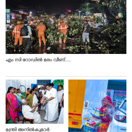
എം സി റോഡിൽ മരം വീണ്.....
മന്ത്രി അനിൽകുമാർ