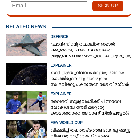
RELATED NEWS
DEFENCE
ഫ്രാൻസിന്റെ റഫാലിനെക്കാൾ
കരുത്തൻ,​ പാകിസ്ഥാനടക്കം
രാജ്യങ്ങളെ ഭയപ്പെടുത്തിയ ആയുധം,​
ഇന്ത്യ നിർമ്മിച്ച എണ്ണം 100ലേക്ക്
EXPLAINER
ഇനി അഞ്ചുദിവസം മാത്രം; ലോകം
കാത്തിരുന്ന ആ അത്ഭുതം
സംഭവിക്കും, കരുതലോടെ വിദഗ്ധർ
EXPLAINER
വൈഭവ് സൂര്യവംശിക്ക് പിന്നാലെ
ലോകശ്രദ്ധ നേടി മറ്റൊരു
കൗമാരതാരം; ആരാണ് നീൽ പട്ടേൽ?
FIFA-WORLD-CUP
വിഷമിച്ച് തലതാഴ്‌ത്തേണ്ടവനല്ല മെസ്സി
നിങ്ങള്‍; മെറ്റ്‌ലൈഫ് മുതല്‍