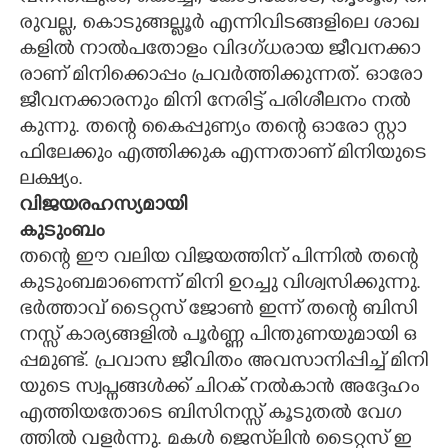
രു​വ​ല്ല,​ ​കൊ​ടു​ങ്ങ​ല്ലൂ​ർ​ ​എ​ന്നി​വി​ട​ങ്ങ​ളി​ലെ​ ​ശാ​ഖ​
ക​ളി​ൽ​ ​നാ​ൽ​പ​തോ​ളം​ ​വി​ദ​ഗ്ധ​രാ​യ​ ​ജീ​വ​ന​ക്കാ​
രാ​ണ് ​മി​നി​ക്കൊ​പ്പം​ ​പ്ര​വ​ർ​ത്തി​ക്കു​ന്ന​ത്.​ ​ഓ​രോ​ ​
ജീ​വ​ന​ക്കാ​ര​നും​ ​മി​നി​ ​നേ​രി​ട്ട് ​പ​രി​ശീ​ല​നം​ ​ന​ൽ​
കു​ന്നു.​ ​ത​ന്റെ​ ​കൈ​പ്പു​ണ്യം​ ​ത​ന്റെ​ ​ഓ​രോ​ ​സ്റ്റാ​
ഫി​ലേ​ക്കും​ ​എ​ത്തി​ക്കു​ക​ ​എ​ന്ന​താ​ണ് ​മി​നി​യു​ടെ​
​ല​ക്ഷ്യം.
വി​ജ​യ​ര​ഹ​സ്യ​മാ​യി​ ​
കു​ടും​ബം​ ​
ത​ന്റെ​ ​ഈ​ ​വ​ലി​യ​ ​വി​ജ​യ​ത്തി​ന് ​പി​ന്നി​ൽ​ ​ത​ന്റെ​ ​
കു​ടും​ബ​മാ​ണെ​ന്ന് ​മി​നി​ ​ഉ​റ​ച്ചു​ ​വി​ശ്വ​സി​ക്കു​ന്നു.​ ​
ഭ​ർ​ത്താ​വ് ​ടൈ​റ്റ​സ് ​ജോ​ൺ​ ​ഇ​ന്ന് ​ത​ന്റെ​ ​ബി​സി​
ന​സ്സ് ​കാ​ര്യ​ങ്ങ​ളി​ൽ​ ​പൂ​ർ​ണ്ണ​ ​പി​ന്തു​ണ​യു​മാ​യി​ ​ഒ​
പ്പ​മു​ണ്ട്.​ ​പ്ര​വാ​സ​ ​ജീ​വി​തം​ ​അ​വ​സാ​നി​പ്പി​ച്ച് ​മി​നി​
യു​ടെ​ ​സ്വ​പ്ന​ങ്ങ​ൾ​ക്ക് ​ചി​റ​ക് ​ന​ൽ​കാ​ൻ​ ​അ​ദ്ദേ​ഹം​ ​
×
Share this link
എ​ത്തി​യ​തോ​ടെ​ ​ബി​സി​ന​സ്സ് ​കൂ​ടു​ത​ൽ​ ​വേ​ഗ​
ത്തി​ൽ​ ​വ​ള​ർ​ന്നു.​ ​മ​ക​ൾ​ ​ജെ​സ്‌​ലി​ൻ​ ​ടൈ​റ്റ​സ് ​ഇ​