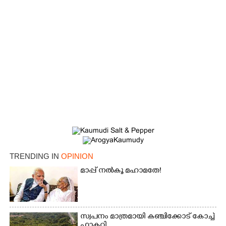
TRENDING IN
OPINION
മാപ്പ് നൽകൂ മഹാമതേ!
സ്വപനം മാത്രമായി കഞ്ചിക്കോട് കോച്ച്
ഫാക്ടറി