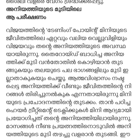
ശൈ​ലി​ ​വ​ള​രെ​ ​വേ​ഗം​ ​ശ്ര​ദ്ധി​ക്ക​പ്പെ​ട്ടു.
അ​നി​യ​ത്തി​യു​ടെ​ ​മു​ടി​യി​ലെ​ ​
ആ​ ​പ​രീ​ക്ഷ​ണം
വി​ജ​യ​ത്തി​ന്റെ​ ​'​ടേ​ണിം​ഗ് ​പോ​യി​ന്റ്'​ ​മി​നി​യു​ടെ​ ​
ജീ​വി​ത​ത്തി​ലെ​ ​ഏ​റ്റ​വും​ ​വ​ലി​യ​ ​വെ​ല്ലു​വി​ളി​യും​ ​
വി​ജ​യ​വും​ ​ത​ന്റെ​ ​അ​നി​യ​ത്തി​യു​ടെ​ ​അ​വ​സ്ഥ​
യാ​യി​രു​ന്നു.​ ​തൈ​റോ​യ്ഡ് ​ബാ​ധി​ച്ച​ ​അ​നി​യ​
ത്തി​ക്ക് ​മു​ടി​ ​വ​ൻ​തോ​തി​ൽ​ ​കൊ​ഴി​യാ​ൻ​ ​തു​ട​
ങ്ങു​ക​യും​ ​ത​ല​യു​ടെ​ ​പ​ല​ ​ഭാ​ഗ​ങ്ങ​ളി​ലും​ ​മു​ടി​ ​ഇ​
ല്ലാ​താ​കു​ക​യും​ ​ചെ​യ്തു.​ ആ​ത്മ​വി​ശ്വാ​സം​ ന​ഷ്ട​
പ്പെ​ട്ട​ അ​നി​യ​ത്തി​ക്ക് വീ​ണ്ടും​ ജീ​വി​ത​ത്തി​ന്റെ​ നി​
റ​ങ്ങ​ൾ​ തി​രി​ച്ചു​ന​ൽ​കു​ക​ എ​ന്ന​താ​യി​രു​ന്നു​ മി​നി​
യു​ടെ​ പ്ര​ചോ​ദ​ന​ത്തി​ന്റെ​ തു​ട​ക്കം​.​​ ​താ​ൻ​ ​പ​ഠി​ച്ച​ ​
ഹെ​യ​ർ​ ​ട്രീ​റ്റ്മെ​ന്റ് ​ടെ​ക്നി​ക്കു​ക​ൾ​ ​മി​നി​ ​ആ​ദ്യ​മാ​യി​
​പ്ര​യോ​ഗി​ച്ച​ത് ​ത​ന്റെ​ ​അ​നി​യ​ത്തി​യി​ലാ​യി​രു​ന്നു.​
​മാ​സ​ങ്ങ​ൾ​ ​നീ​ണ്ട​ ​പ്ര​യ​ത്ന​ത്തി​നൊ​ടു​വി​ൽ​ ​അ​നി​
യ​ത്തി​യു​ടെ​ ​മു​ടി​ ​ത​ഴ​ച്ചു​ ​വ​ള​രാ​ൻ​ ​തു​ട​ങ്ങി.​ ​ഈ​ ​