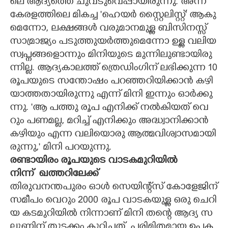
ലെ​ ​ആ​ദ്യ​ത്തെ​ ​ചു​വ​ടു​വെ​പ്പാ​യി​രു​ന്നു.​ ​അ​ന്ന് ​
കേ​ര​ള​ത്തി​ലെ​ ​മി​ക​ച്ച​ ​'​ഹെ​യ​ർ​ ​സ്റ്റൈ​ലി​സ്റ്റ്'​ ​ആ​കു​
മെ​ന്നോ,​ ​ല​ക്ഷ​ങ്ങ​ൾ​ ​വ​രു​മാ​ന​മു​ള്ള​ ​ബി​സി​ന​സ്സ് ​
സാ​മ്രാ​ജ്യം​ ​പ​ടു​ത്തു​യ​ർ​ത്തു​മെ​ന്നോ​ ​ഉ​ള്ള​ ​വ​ലി​യ​ ​
സ്വ​പ്ന​ങ്ങ​ളൊ​ന്നും​ ​മി​നി​യു​ടെ​ ​മു​ന്നി​ലു​ണ്ടാ​യി​രു​
ന്നി​ല്ല.​ ​ആ​ദ്യ​കാ​ല​ത്ത് ​ത്രെ​ഡിം​ഗി​ന് ​ല​ഭി​ക്കു​ന്ന​ 10​
​രൂ​പ​യു​ടെ​ ​സ​ന്തോ​ഷം​ ​പ​റ​ഞ്ഞ​റി​യി​ക്കാ​ൻ​ ​ക​ഴി​
യാ​ത്ത​താ​യി​രു​ന്നു​ ​എ​ന്ന് ​മി​നി​ ​ഇ​ന്നും​ ​ഓ​ർ​ക്കു​
ന്നു.​ ​"​ആ​ ​പ​ത്തു​ ​രൂ​പ​ ​എ​നി​ക്ക് ​ന​ൽ​കി​യ​ത് ​വെ​
റും​ ​പ​ണ​മ​ല്ല,​ ​മ​റി​ച്ച് ​എ​നി​ക്കും​ ​അദ്ധ്വാനി​ക്കാ​ൻ​ ​
ക​ഴി​യും​ ​എ​ന്ന​ ​വ​ലി​യൊ​രു​ ​ആ​ത്മ​വി​ശ്വാ​സ​മാ​യി​
രു​ന്നു,​"​ ​മി​നി​ ​പ​റ​യു​ന്നു.
ര​ണ്ടാ​യി​രം​ ​രൂ​പ​യു​ടെ​ ​വാ​ട​ക​മു​റി​യി​ൽ​ ​
നി​ന്ന് ​ ഖ​ത്ത​റി​ലേ​ക്ക് ​
തി​രു​വ​ന​ന്ത​പു​രം​ ​ഓ​ൾ​ ​സെ​യി​ന്റ്സ് ​കോ​ളേ​ജി​ന്
​സ​മീ​പം​ ​വെ​റും​ 2000​ ​രൂ​പ​ ​വാ​ട​ക​യു​ള്ള​ ​ഒ​രു​ ​ചെ​റി​
യ​ ​ക​ട​മു​റി​യി​ൽ​ ​നി​ന്നാ​ണ് ​മി​നി​ ​ത​ന്റെ​ ​ആ​ദ്യ​ ​സ​
ലൂ​ണി​ന് ​തു​ട​ക്കം​ ​കു​റി​ച്ച​ത്.​ ​പ​രി​മി​ത​മാ​യ​ ​ഉ​പ​ക​