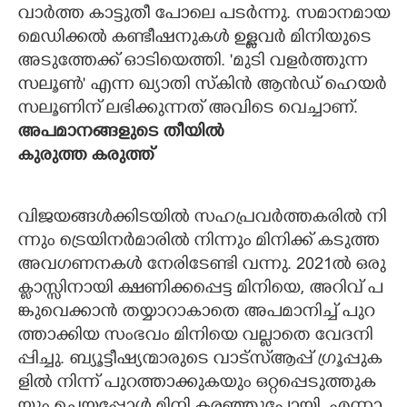
വാ​ർ​ത്ത​ ​കാ​ട്ടു​തീ​ ​പോ​ലെ​ ​പ​ട​ർ​ന്നു.​ ​സ​മാ​ന​മാ​യ​
​മെ​ഡി​ക്ക​ൽ​ ​ക​ണ്ടീഷ​നു​ക​ൾ​ ​ഉ​ള്ള​വ​ർ​ ​മി​നി​യു​ടെ​ ​
അ​ടു​ത്തേ​ക്ക് ​ഓ​ടി​യെ​ത്തി.​ ​"​മു​ടി​ ​വ​ള​ർ​ത്തു​ന്ന​ ​
സ​ലൂ​ൺ​"​ ​എ​ന്ന​ ​ഖ്യാ​തി​ ​സ്കി​ൻ​ ​ആ​ൻ​ഡ് ​ഹെ​യ​ർ​
​സ​ലൂ​ണി​ന് ​ല​ഭി​ക്കു​ന്ന​ത് ​അ​വി​ടെ​ ​വെ​ച്ചാ​ണ്.​ ​
അ​പ​മാ​ന​ങ്ങ​ളു​ടെ​ ​തീ​യി​ൽ​
​കു​രു​ത്ത​ ​ക​രു​ത്ത് ​
വി​ജ​യ​ങ്ങ​ൾ​ക്കി​ട​യി​ൽ​ ​സ​ഹ​പ്ര​വ​ർ​ത്ത​ക​രി​ൽ​ ​നി​
ന്നും​ ​ട്രെ​യി​ന​ർ​മാ​രി​ൽ​ ​നി​ന്നും​ ​മി​നി​ക്ക് ​ക​ടു​ത്ത​ ​
അ​വ​ഗ​ണ​ന​ക​ൾ​ ​നേ​രി​ടേ​ണ്ടി​ ​വ​ന്നു.​ 2021​ൽ​ ​ഒ​രു​ ​
ക്ലാ​സ്സി​നാ​യി​ ​ക്ഷ​ണി​ക്ക​പ്പെ​ട്ട​ ​മി​നി​യെ,​ ​അ​റി​വ് ​പ​
ങ്കു​വെ​ക്കാ​ൻ​ ​ത​യ്യാ​റാ​കാ​തെ​ ​അ​പ​മാ​നി​ച്ച് ​പു​റ​
ത്താ​ക്കി​യ​ ​സം​ഭ​വം​ ​മി​നി​യെ​ ​വ​ല്ലാ​തെ​ ​വേ​ദ​നി​
പ്പി​ച്ചു.​ ​ബ്യൂ​ട്ടീ​ഷ്യ​ന്മാ​രു​ടെ​ ​വാ​ട്സ്ആ​പ്പ് ​ഗ്രൂ​പ്പു​ക​
ളി​ൽ​ ​നി​ന്ന് ​പു​റ​ത്താ​ക്കു​ക​യും​ ​ഒ​റ്റ​പ്പെ​ടു​ത്തു​ക​