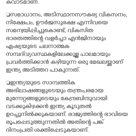
കവാടമാണ്.
സമാധാനം, അടിസ്ഥാനസൗകര്യ വികസനം,
നിക്ഷേപം, ഊർജസുരക്ഷ എന്നിവയെ
സമന്വയിപ്പിച്ചുകൊണ്ട്, വികസിത
ഭാരതത്തിന്റെ വളർച്ചാ എൻജിനായും
ഏഷ്യയുടെ ചലനാത്മക
×
Share this link
സമ്പദ്‌വ്യവസ്ഥകളിലേക്കുള്ള പാലമായും
പ്രവർത്തിക്കാൻ കഴിയുന്ന ഒരു മേഖലയ്ക്കാണ്
ഇന്ത്യ അടിത്തറ പാകുന്നത്.
ഇന്ത്യയുടെ സാമ്പത്തിക
അഭിലാഷങ്ങളുടെയും തന്ത്രപരമായ
Copy Link
മുന്നേറ്റങ്ങളുടെയും കേന്ദ്രബിന്ദുവായി
വടക്കുകിഴക്കൻ ഇന്ത്യ കൂടുതൽ
ഉറച്ചുനിൽക്കുകയാണ്. രാജ്യത്തിന്റെ ഭാവിയെ
രൂപപ്പെടുത്തുന്നതിൽ അതിന്റെ പങ്ക്
ദിനംപ്രതി ശക്തിപ്പെടുകയാണ്.