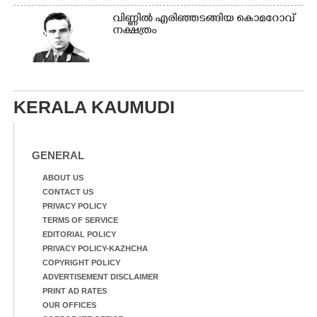
വി​ണ്ണി​ൽ​ ​എ​രി​ഞ്ഞ​ട​ങ്ങിയ കൊ​മ​റോ​വ് ​
ന​ക്ഷ​ത്രം
KERALA KAUMUDI
GENERAL
ABOUT US
CONTACT US
PRIVACY POLICY
TERMS OF SERVICE
EDITORIAL POLICY
PRIVACY POLICY-KAZHCHA
COPYRIGHT POLICY
ADVERTISEMENT DISCLAIMER
PRINT AD RATES
OUR OFFICES