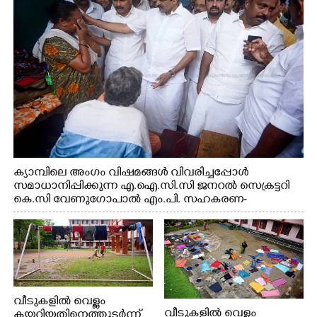
റെജി ചെറിയാൻ എം. എൽ. എ എന്നിവർ സമീപം
ക്യാമ്പിലെ അംഗം വിഷമങ്ങൾ വിവരിച്ചപ്പോൾ
സമാധാനിപ്പിക്കുന്ന എ.ഐ.സി.സി ജനറൽ സെക്രട്ടറി
കെ.സി വേണുഗോപാൽ എം.പി. സഹകരണ-
എക്സൈസ് വകുപ്പ് മന്ത്രി എം. ലിജു, എന്നിവർ
വീടുകളിൽ വെള്ളം
വീടുകളിൽ വെള്ളം
കയറിയതിനെത്തുടർന്ന്