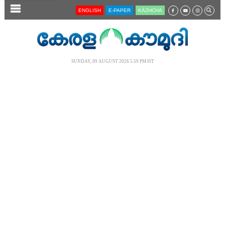
SECTIONS
ENGLISH
E-PAPER
KĀZHCHA
HOME
LATEST
SUNDAY, 09 AUGUST 2026 5.59 PM IST
AUDIO
NOTIFIED NEWS
POLL
KERALA
LOCAL
NEWS 360
CASE DIARY