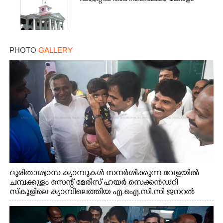
PHOTO
GALLERY
ദുരിതാശ്വാസ ക്യാമ്പുകൾ സന്ദർശിക്കുന്ന വേളയിൽ
ചമ്പക്കുളം സെന്റ് മേരീസ് ഹയർ സെക്കൻഡറി
സ്കൂളിലെ ക്യാമ്പിലെത്തിയ എ.ഐ.സി.സി ജനറൽ
സെക്രട്ടറി കെ.സി വേണുഗോപാൽ എം.പി കുരുന്നിനെ
എടുത്ത് ലാളിച്ചപ്പോൾ. സഹകരണ-എക്സൈസ്
വകുപ്പ് മന്ത്രി എം. ലിജു, കൃഷിവകുപ്പ് മന്ത്രി ടി. സിദ്ദിഖ്,