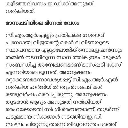
കഴിഞ്ഞദിവസം ഇ.ഡിക്ക് അനുമതി
നൽകിയത്.
മാസപ്പടിയിലെ മിന്നൽ വേഗം
സി.എം.ആ‌ർ.എല്ലും പ്രതിപക്ഷ നേതാവ്
പിണറായി വിജയന്റെ മകൾ ടി.വീണയുടെ
സ്ഥാപനമായ എക്സാലോജിക് സൊല്യൂഷൻസും
തമ്മിൽ നടന്നിരുന്ന സാമ്പത്തിക ഇടപാടുകൾ
സംബന്ധിച്ച അന്വേഷണമാണ് മാസപ്പടി കേസ്
എന്നറിയപ്പെടുന്നത്. അന്വേഷണം
റദ്ദാക്കണമെന്നാവശ്യപ്പെട്ട് സി.എം.ആർ.എൽ
നൽകിയ ഹർജിയിൽ തുടർനടപടികൾ
രണ്ടുവർഷം മരവിച്ചിരുന്നു. അന്വേഷണം
തുടരാൻ ആദ്യം അനുമതി നൽകിയത്
ഹൈക്കോടതി സിംഗിൾബെഞ്ചാണ്. തുടർന്ന്
ചടുലമായ നീക്കങ്ങൾ നടത്തിയ ഇ.ഡി.
സംഘം പിറ്റേന്നു തന്നെ തിരുവനന്തപുരത്ത്