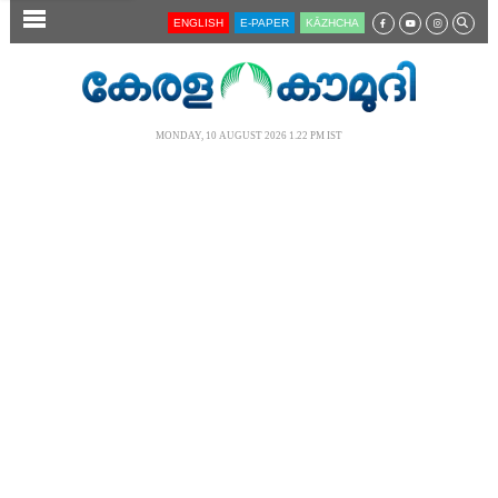
SECTIONS
ENGLISH
E-PAPER
KĀZHCHA
HOME
LATEST
MONDAY, 10 AUGUST 2026 1.22 PM IST
AUDIO
NOTIFIED NEWS
POLL
KERALA
LOCAL
NEWS 360
CASE DIARY