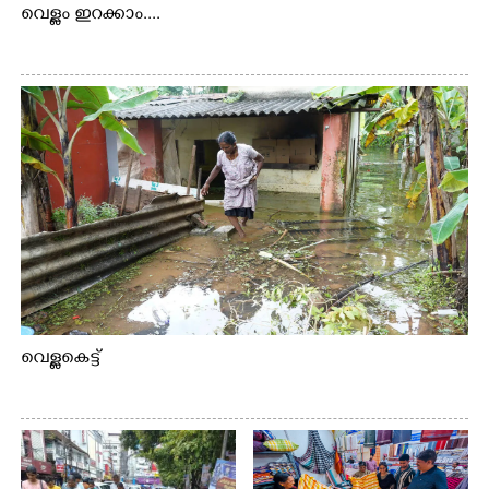
വെള്ളം ഇറക്കാം....
വെള്ളകെട്ട്