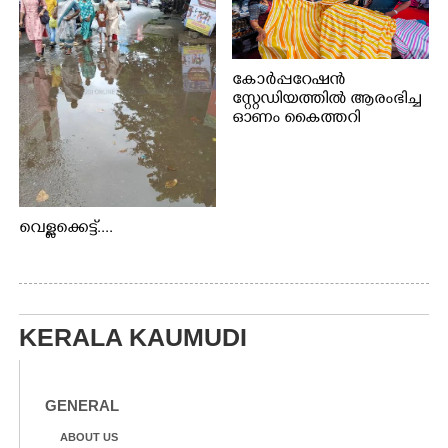
കോർപ്പറേഷൻ
സ്റ്റേഡിയത്തിൽ ആരംഭിച്ച
ഓണം കൈത്തറി
വിപണന മേളയിൽ നിന്നും
വെള്ളക്കെട്ട്....
KERALA KAUMUDI
GENERAL
ABOUT US