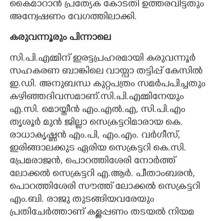
കൈമാറാൻ പ്രത്യേക കോടതി ഉത്തരവിട്ടതും
അന്വേഷണം വേഗത്തിലാക്കി.
കരുവന്നൂരും പിന്നാലെ
സി.പി.എമ്മിന് ഇരട്ടപ്രഹരമായി കരുവന്നൂർ
സഹകരണ ബാങ്കിലെ വായ്പാ തട്ടിപ്പ് കേസിൽ
ഇ.ഡി. അനുബന്ധ കുറ്റപത്രം സമർപപിച്ചതും
കഴിഞ്ഞദിവസമാണ്.സി.പി.എമ്മിനേയും
എ.സി. മൊയ്തീൻ എം.എൽ.എ, സി.പി.എം
തൃശൂർ മുൻ ജില്ലാ സെക്രട്ടറിമാരായ കെ.
രാധാകൃഷ്ണൻ എം.പി, എം.എം. വർഗീസ്,
ഇരിങ്ങാലക്കുട ഏരിയ സെക്രട്ടറി കെ.സി.
പ്രേമരാജൻ, പൊറത്തിശേരി നോർത്ത്
ലോക്കൽ സെക്രട്ടറി എ.ആർ. പീതാംബരൻ,
പൊറത്തിശേരി സൗത്ത് ലോക്കൽ സെക്രട്ടറി
എം.ബി. രാജു തുടങ്ങിയവരേയും
പ്രതിചേർത്താണ് കള്ളപ്പണം തടയൽ നിയമ