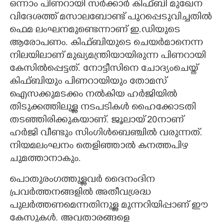
ഒന്നാം പിണറായി സർക്കാർ കിഫ്ബി മുഖേന
വിദേശത്ത് മസാലബോണ്ട് പുറപ്പെടുവിച്ചതിൽ
ഫെമ ലംഘനമുണ്ടെന്നാണ് ഇ.ഡിയുടെ
ആരോപണം. കിഫ്ബിയുടെ ചെയർമാനെന്ന
നിലയിലാണ് മുഖ്യമന്ത്രിയായിരുന്ന പിണറായി
കേസിൽപ്പെട്ടത്. നോട്ടീസിനെ ചോദ്യംചെയ്ത്
കിഫ്ബിയും പിണറായിയും തോമസ്
ഐസക്കുമടക്കം നൽകിയ ഹർജിയിൽ
തിടുക്കത്തിലുള്ള നടപടികൾ ഹൈക്കോടതി
തടഞ്ഞിരിക്കുകയാണ്. ജൂലായ് 20നാണ്
×
Share this link
ഹർജി വീണ്ടും സിംഗിൾബെഞ്ചിൽ വരുന്നത്.
നിയമലംഘനം തെളിഞ്ഞാൽ കനത്തപിഴ
ചുമത്താനാകും.
പൊതുരംഗത്തുള്ളവർ ദൈനംദിന
പ്രവർത്തനങ്ങളിൽ അതീവശ്രദ്ധ
Copy Link
പുലർത്തണമെന്നതിനുള്ള മുന്നറിയിപ്പാണ് ഈ
കേസുകൾ. അവതാരങ്ങളെ