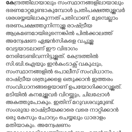
കേ
ന്ദ്രത്തിലായാലും സംസ്ഥാനങ്ങളിലായാലും
ഭരണമാറ്റമുണ്ടാകുമ്പോൾ പ്രതിപക്ഷത്തുള്ളവർ
CARTOONS
ശരശയ്യയിലാകുന്നത് പതിവാണ്. മുമ്പെല്ലാം
ഭരണപക്ഷത്തുനിന്നുള്ള രാഷ്ട്രീയ
LITERATURE
ആക്രമണമായിരുന്നെങ്കിൽ പിൽക്കാലത്ത്
അന്വേഷണ ഏജൻസികളെ വച്ചുള്ള
ZOOM
വേട്ടയാടലാണ് ഈ വിഭാഗം
നേരിടേണ്ടിവന്നിട്ടുള്ളത്. കേന്ദ്രത്തിൽ
CONTACT US
സി.ബി.ഐയും ഇൻകംടാക്സ് വകുപ്പും,
സംസ്ഥാനങ്ങളിൽ പൊലീസ് സംവിധാനം.
രാഷ്ട്രീയ ശത്രുക്കളെ ഒതുക്കാൻ ഇത്തരം
സംവിധാനങ്ങളെയാണ് ഉപയോഗിക്കാറുള്ളത്.
മടിയിൽ കനമുള്ളവർ വിറയ്ക്കും, ചിലപ്പോൾ
അകത്തുപോകും. ഇതിന് മറുവശവുമുണ്ട്.
സംശുദ്ധ രാഷ്ട്രീയക്കാരെ വരെ നാറ്റിക്കാൻ
ഒരു കേസും ചോദ്യം ചെയ്യലും ധാരാളം
മതിയാകും. അന്വേഷണം