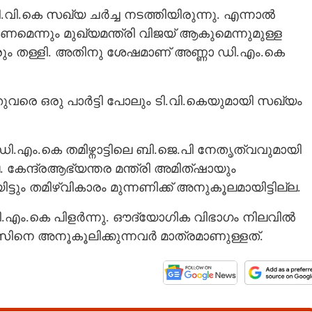
.വി.കെ സഖ്യ ചർച്ച നടത്തിയിരുന്നു. എന്നാൽ
ണമെന്നും മുഖ്യമന്ത്രി വിജയ് ആകുമെന്നുമുള്ള
ടരും തള്ളി. അതിനു ശേഷമാണ് അണ്ണാ ഡി.എം.കെ
തുവരെ ഒരു പാർട്ടി പോലും ടി.വി.കെയുമായി സഖ്യം
ി.എം.കെ തമിഴ്നാട്ടിലെ ബി.ജെ.പി നേതൃത്വവുമായി
. കേന്ദ്രആഭ്യന്തര മന്ത്രി അമിത്ഷായും
്ടും തമിഴ്‌വികാരം മുന്നണിക്ക് അനുകൂലമായിട്ടില്ല.
പി.എം.കെ പിളർന്നു. ഔദ്യോഗിക വിഭാഗം നിലവിൽ
െ അനൂകൂലിക്കുന്നവർ മാത്രമാണുള്ളത്.