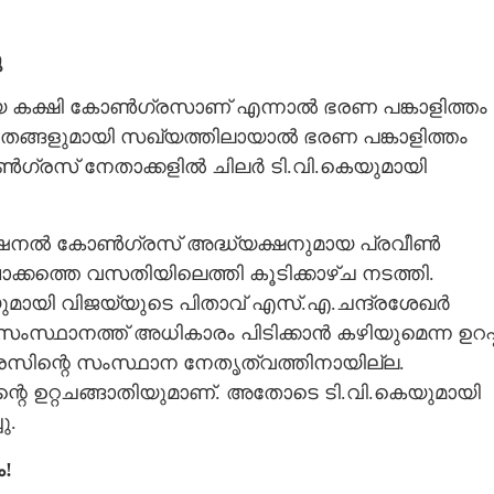
ു
ിയ കക്ഷി കോൺഗ്രസാണ് എന്നാൽ ഭരണ പങ്കാളിത്തം
Copy Link
തങ്ങളുമായി സഖ്യത്തിലായാൽ ഭരണ പങ്കാളിത്തം
ന് മകനും സഹോദരിയും ,​
ഗ്രസ് നേതാക്കളിൽ ചിലർ ടി.വി.കെയുമായി
 സ്റ്റാലിൻ 2.O
ഷനൽ കോൺഗ്രസ് അദ്ധ്യക്ഷനുമായ പ്രവീൺ
ാക്കത്തെ വസതിയിലെത്തി കൂടിക്കാഴ്ച നടത്തി.
മായി വിജയ്‌യുടെ പിതാവ് എസ്.എ.ചന്ദ്രശേഖർ
് സംസ്ഥാനത്ത് അധികാരം പിടിക്കാൻ കഴിയുമെന്ന ഉറപ്പ
ിന്റെ സംസ്ഥാന നേതൃത്വത്തിനായില്ല.
 ഉറ്റചങ്ങാതിയുമാണ്. അതോടെ ടി.വി.കെയുമായി
ു.
ം!