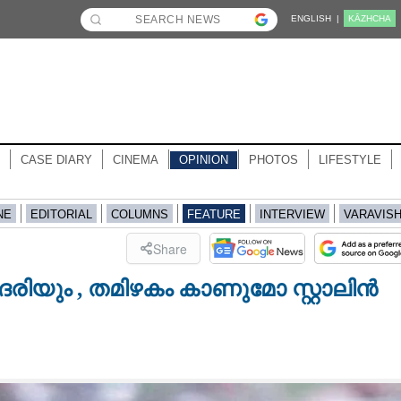
ENGLISH |
KĀZHCHA
CASE DIARY
CINEMA
OPINION
PHOTOS
LIFESTYLE
NE
EDITORIAL
COLUMNS
FEATURE
INTERVIEW
VARAVIS
Share
ിയും ,​ തമിഴകം കാണുമോ സ്റ്റാലിൻ