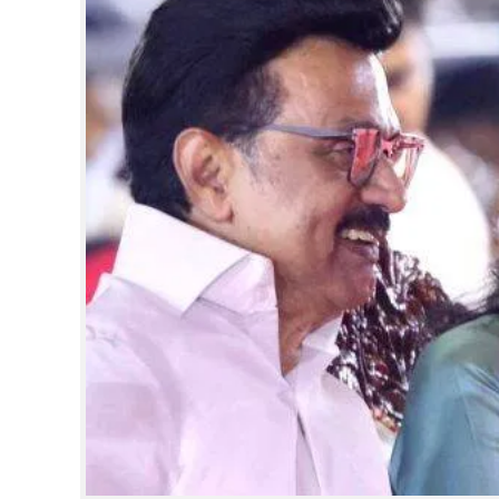
CINEMA
OPINION
PHOTOS
LIFESTYLE
SPIRITUAL
INFO+
ART
ASTRO