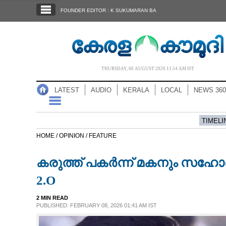
SECTIONS
FOUNDER EDITOR : K SUKUMARAN BA
HOME
LATEST
AUDIO
THURSDAY, 06 AUGUST 2026 11.54 AM IST
NOTIFIED NEWS
LATEST
AUDIO
KERALA
LOCAL
NEWS 360
POLL
KERALA
TIMELI
HOME /
OPINION /
FEATURE
LOCAL
കരുത്ത് പകർന്ന് മകനും സഹോദര
NEWS 360
2.O
2 MIN READ
CASE DIARY
PUBLISHED: FEBRUARY 08, 2026 01:41 AM IST