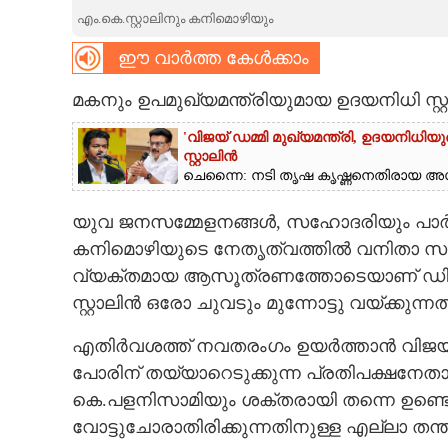
എം.കെ.സ്റ്റാലിനും കനിമൊഴിയും
CARTOONS
ഈ വാർത്ത കേൾക്കാം
LITERATURE
മകനും ഉപമുഖ്യമന്ത്രിയുമായ ഉദയനിധി സ്റ
'വിജയ് ഡമ്മി മുഖ്യമന്ത്രി, ഉദയനിധിയ
ZOOM
സ്റ്റാലിൻ
ചെന്നൈ: നടി തൃഷ കൃഷ്ണനെതിരായ അധിക
CONTACT US
യുവ ജനസമ്മേളനങ്ങൾ, സഹോദരിയും പാർട്ട
കനിമൊഴിയുടെ നേതൃത്വത്തിൽ വനിതാ സമ്മേളന
വ്യക്തമായ ആസൂത്രണത്തോടെയാണ് ഡി.എം
സ്റ്റാലിൻ ഒരോ ചുവടും മുന്നോട്ടു വയ്ക്കുന്നത്
എതിർവശത്ത് നവതരംഗം ഉയർത്താൻ വിജയ്‌യു
പോരിന് തയ്യാറെടുക്കുന്ന പ്രതിപക്ഷനേത
കെ.പളനിസാമിയും ശക്തരായി തന്നെ ഉണ്ടെ
വോട്ടുചോരാതിരിക്കുന്നതിനുള്ള എല്ലാ തന്ത്