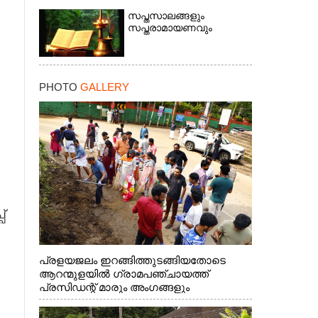
സപ്തസാലങ്ങളും
സപ്തരാമായണവും
PHOTO
GALLERY
്
പ്രളയജലം ഇറങ്ങിത്തുടങ്ങിയതോടെ
ആറന്മുളയിൽ ഗ്രാമപഞ്ചായത്ത്
പ്രസിഡന്റ് മാരും അംഗങ്ങളും
രാഷ്ട്രീയപ്രവത്തകരും അടങ്ങുന്ന സംഘം
റോഡിൽ അടിഞ്ഞ് കൂടിയ ചെളിയും മണ്ണും