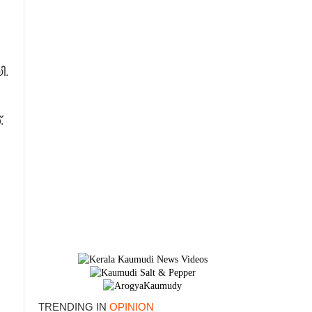
ി.
.
×
TRENDING IN
OPINION