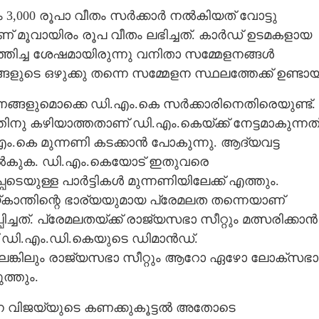
്പം 3,000 രൂപാ വീതം സർക്കാർ നൽകിയത് വോട്ടു
കാണ് മൂവായിരം രൂപ വീതം ലഭിച്ചത്. കാർഡ് ഉടമകളായ
എത്തിച്ച ശേഷമായിരുന്നു വനിതാ സമ്മേളനങ്ങൾ
ങളുടെ ഒഴുക്കു തന്നെ സമ്മേളന സ്ഥലത്തേക്ക് ഉണ്ടായ
ങളുമൊക്കെ ഡി.എം.കെ സർക്കാരിനെതിരെയുണ്ട്.
ിനു കഴിയാത്തതാണ് ഡി.എം.കെയ്ക്ക് നേട്ടമാകുന്നത്
എം.കെ മുന്നണി കടക്കാൻ പോകുന്നു. ആദ്യവട്ട
നൽകുക. ‌ഡി.എം.കെയോട് ഇതുവരെ
പെടെയുള്ള പാർട്ടികൾ മുന്നണിയിലേക്ക് എത്തും.
കാന്തിന്റെ ഭാര്യയുമായ പ്രേമലത തന്നെയാണ്
ച്ചത്. പ്രേമലതയ്ക്ക് രാജ്യസഭാ സീറ്റും മത്സരിക്കാൻ
 ഡി.എം.ഡി.കെയുടെ ഡ‌ിമാൻഡ്.
െങ്കിലും രാജ്യസഭാ സീറ്റും ആറോ ഏഴോ ലോക്‌സഭാ
ത്തും.
Share this link
ന വിജയ്‌യുടെ കണക്കുകൂട്ടൽ അതോടെ