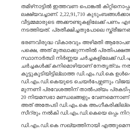
തമിഴ്‌നാട്ടിൽ ഇത്തവണ പൊങ്കൽ കിറ്റിനൊപ
ലക്ഷ്യവച്ചാണ്. 2,22,91,710 കുടുംബങ്ങൾക്
വീട്ടമ്മമാരുടെ അക്കൗണ്ടുകളിലേക്ക് പണം 
നടത്തിയത്. പ്രതീക്ഷിച്ചതുപോലെ സ്ത്രീജനങ്
ഭരണവിരുദ്ധ വികാരവും അഴിമതി ആരോപണങ്
പക്ഷെ, അത് മുതലാക്കുന്നതിൽ പ്രതിപക്ഷത്ത
സ്ഥാനാർത്ഥി നിർണ്ണയ ചർച്ചകളിലേക്ക് ഡി.
ചർച്ചകൾക്ക് കനിമൊഴിയാണ് നേതൃത്വം 
കൂട്ടുകൂടിയിട്ടില്ലാത്ത ഡി.എം.ഡി.കെ ഉൾപ്
ഡി.എം.ഡി.കെയുടെ ചെയർപേഴ്സണും വിജയ്‌
മുന്നണി പ്രവേശത്തിന് താൽപര്യം പ്രകടിപ്പി
20 നിയമസഭാ മണ്ഡലങ്ങളും വേണമെന്നാണ്
അത് അതേപടി ഡി.എം.കെ അംഗീകരിക്കില്ല
സീറ്രും നൽകി ഡി.എം.‌ഡി.കെയെ ഒപ്പം നിറു
ഡി.എം.ഡി.കെ സഖ്യത്തിനായി എത്തുമെന്