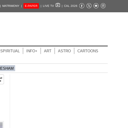
|
MATRIMONY |
E-PAPER
|
LIVE TV
|
CAL 2026
SPIRITUAL
INFO+
ART
ASTRO
CARTOONS
HESHAM