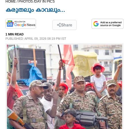
HOME /
PHOTOS /
DAY IN PICS
CINEMA
കരുതലും കാവലും...
OPINION
Share
1 MIN READ
PHOTOS
PUBLISHED: APRIL 09, 2026 08:19 PM IST
LIFESTYLE
SPIRITUAL
INFO+
ART
ASTRO