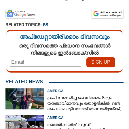
RELATED TOPICS:
SS
അപ്ഡേറ്റായിരിക്കാം ദിവസവും
ഒരു ദിവസത്തെ പ്രധാന സംഭവങ്ങൾ
നിങ്ങളുടെ ഇൻബോക്സിൽ
RELATED NEWS
AMERICA
ട്രംപ് സഞ്ചരിച്ച ഹെലികോപ്‌ടറും
യാത്രാവിമാനവും തൊട്ടരികിൽ; വൻ
അപകടം ഒഴിവായത് തലനാരിഴയ്‌ക്ക്,
അന്വേഷണം
AMERICA
അമേരിക്കയിൽ ഫുഡ്