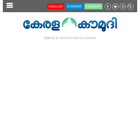
SECTIONS
ENGLISH
E-PAPER
KĀZHCHA
HOME
LATEST
FRIDAY, 07 AUGUST 2026 12.21 PM IST
AUDIO
NOTIFIED NEWS
POLL
KERALA
LOCAL
NEWS 360
CASE DIARY