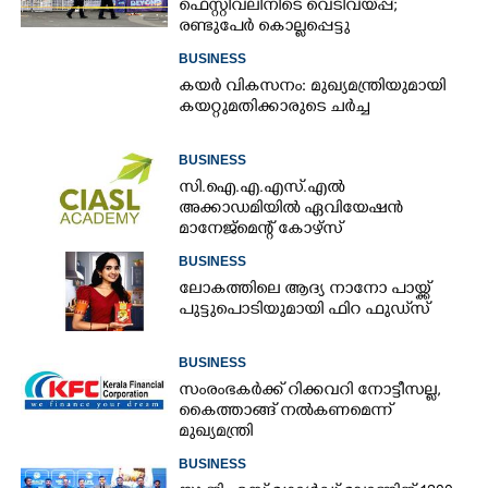
ഫെസ്റ്റിവലിനിടെ വെടിവയ്‌പ്പ്;
രണ്ടുപേർ കൊല്ലപ്പെട്ടു
BUSINESS
കയർ വികസനം: മുഖ്യമന്ത്രിയുമായി
കയറ്റുമതിക്കാരുടെ ചർച്ച
BUSINESS
സി.ഐ.എ.എസ്.എൽ
അക്കാഡമിയിൽ ഏവിയേഷൻ
മാനേജ്മെന്റ് കോഴ്സ്
BUSINESS
ലോകത്തിലെ ആദ്യ നാനോ പായ്ക്ക്
പുട്ടുപൊടിയുമായി ഫിറ ഫുഡ്‌സ്
BUSINESS
സംരംഭകർക്ക് റിക്കവറി നോട്ടീസല്ല,
കൈത്താങ്ങ് നൽകണമെന്ന്
മുഖ്യമന്ത്രി
BUSINESS