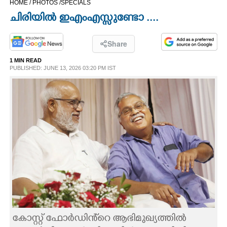
HOME /
PHOTOS /
SPECIALS
CINEMA
ചിരിയിൽ ഇഎംഎസ്സുണ്ടോ ....
OPINION
Share
1 MIN READ
PHOTOS
PUBLISHED: JUNE 13, 2026 03:20 PM IST
LIFESTYLE
SPIRITUAL
INFO+
ART
ASTRO
കോസ്റ്റ് ഫോർഡിൻ്റെ ആഭിമുഖ്യത്തിൽ