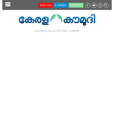
SECTIONS
ENGLISH
E-PAPER
KĀZHCHA
HOME
LATEST
SATURDAY, 08 AUGUST 2026 7.23 PM IST
AUDIO
NOTIFIED NEWS
POLL
KERALA
LOCAL
NEWS 360
CASE DIARY