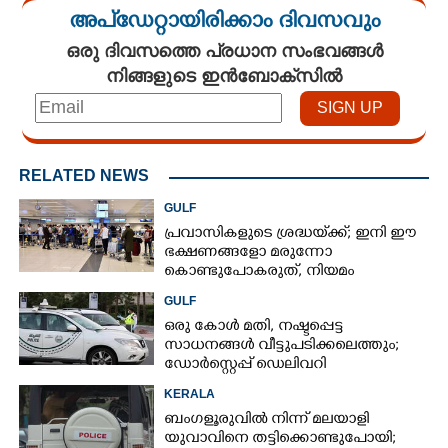
അപ്ഡേറ്റായിരിക്കാം ദിവസവും
ഒരു ദിവസത്തെ പ്രധാന സംഭവങ്ങൾ
നിങ്ങളുടെ ഇൻബോക്സിൽ
RELATED NEWS
GULF
പ്രവാസികളുടെ ശ്രദ്ധയ്‌ക്ക്; ഇനി ഈ
ഭക്ഷണങ്ങളോ മരുന്നോ
കൊണ്ടുപോകരുത്, നിയമം
കർശനമാക്കി യുഎഇ
GULF
ഒരു കോൾ മതി,​ നഷ്ടപ്പെട്ട
സാധനങ്ങൾ വീട്ടുപടിക്കലെത്തും;​
ഡോർസ്റ്റെപ്പ് ഡെലിവറി
സേവനവുമായി ദുബായ് പൊലീസ്
KERALA
ബംഗളൂരുവിൽ നിന്ന് മലയാളി
യുവാവിനെ തട്ടിക്കൊണ്ടുപോയി;