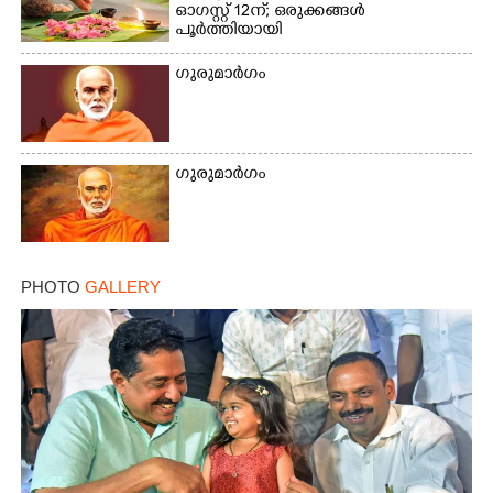
×
Share this link
ഓഗസ്റ്റ് 12ന്; ഒരുക്കങ്ങൾ
പൂർത്തിയായി
ഗുരുമാർഗം
Copy Link
ഗുരുമാർഗം
PHOTO
GALLERY