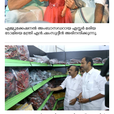
എജ്യുക്കേഷനൽ അംബാസഡറായ എസ്തർ മരിയ
ടോമിയെ മന്ത്രി എൻ.ഷംസുദ്ദീൻ അഭിനന്ദിക്കുന്നു.