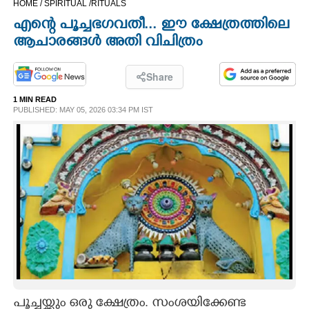
HOME /
SPIRITUAL /
RITUALS
CINEMA
എന്റെ പൂച്ചഭഗവതീ... ഈ ക്ഷേത്രത്തിലെ
ആചാരങ്ങൾ അതി വിചിത്രം
OPINION
Share
PHOTOS
1 MIN READ
PUBLISHED: MAY 05, 2026 03:34 PM IST
LIFESTYLE
SPIRITUAL
INFO+
ART
ASTRO
പൂച്ചയ്ക്കും ഒരു ക്ഷേത്രം. സംശയിക്കേണ്ട