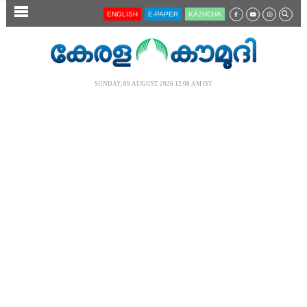
SECTIONS
ENGLISH
E-PAPER
KĀZHCHA
HOME
LATEST
SUNDAY, 09 AUGUST 2026 12.08 AM IST
AUDIO
NOTIFIED NEWS
POLL
KERALA
LOCAL
NEWS 360
CASE DIARY